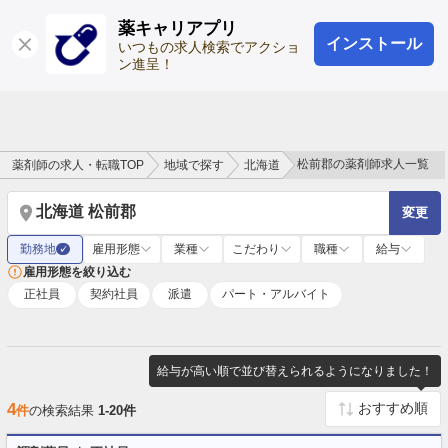
薬キャリアプリ
インストール
ログイン
会員登録
いつもの求人検索でアクショ
ン進呈！
松前郡の薬剤師求人一覧
薬剤師の求人・転職TOP
地域で探す
北海道
北海道 松前郡
変更
勤務地
雇用形態
業種
こだわり
職種
給与
✓
雇用形態を絞り込む
正社員
契約社員
派遣
パート・アルバイト
給与が高い順で並び替えられるようになりました！
4
件
の検索結果
1-20件