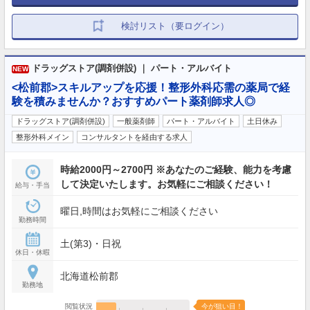
検討リスト（要ログイン）
ドラッグストア(調剤併設) ｜ パート・アルバイト
NEW
<松前郡>スキルアップを応援！整形外科応需の薬局で経
験を積みませんか？おすすめパート薬剤師求人◎
ドラッグストア(調剤併設)
一般薬剤師
パート・アルバイト
土日休み
整形外科メイン
コンサルタントを経由する求人
時給2000円～2700円 ※あなたのご経験、能力を考慮
して決定いたします。お気軽にご相談ください！
給与・手当
曜日,時間はお気軽にご相談ください
勤務時間
土(第3)・日祝
休日・休暇
北海道松前郡
勤務地
閲覧状況
今が狙い目！