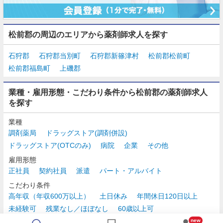
松前郡の周辺のエリアから薬剤師求人を探す
石狩郡
石狩郡当別町
石狩郡新篠津村
松前郡松前町
松前郡福島町
上磯郡
業種・雇用形態・こだわり条件から松前郡の薬剤師求人
を探す
業種
調剤薬局
ドラッグストア(調剤併設)
ドラッグストア(OTCのみ)
病院
企業
その他
雇用形態
正社員
契約社員
派遣
パート・アルバイト
こだわり条件
高年収（年収600万以上）
土日休み
年間休日120日以上
未経験可
残業なし／ほぼなし
60歳以上可
時給2,500円以上
new