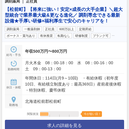
調剤薬局 ｜ 正社員
【松前町】【将来に強い！安定×成長の大手企業】＼超大
型統合で業界最大級&更なる進化／ 調剤専念できる最新
設備★手厚い研修×福利厚生で安心のキャリアを！
調剤薬局
一般薬剤師
正社員
600万以上
定期昇給
…
ボーナス・賞与あり
有休推奨
転勤なし
研修制度
ブランク可
年収500万円〜800万円
給与・手当
月火木金 08：00-18：00 水 08：00-16：00
土 09：00-13：00
勤務時間
年間休日：114日(月9～10回) ・有給休暇（初年度
10日、有給積立制度あり：最高369日）産前産後休暇
休日・休暇
・特別休暇、慶弔休暇
北海道松前郡松前町
勤務地
閲覧状況
今が狙い目！
求人の詳細を見る