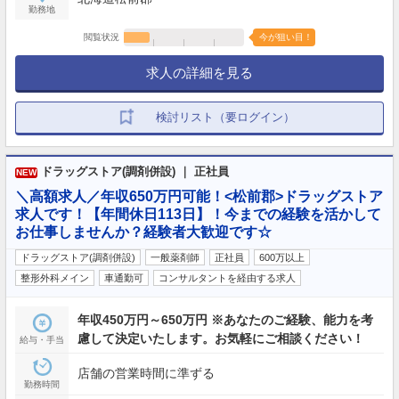
勤務地
閲覧状況
今が狙い目！
求人の詳細を見る
検討リスト（要ログイン）
ドラッグストア(調剤併設) ｜ 正社員
NEW
＼高額求人／年収650万円可能！<松前郡>ドラッグストア
求人です！【年間休日113日】！今までの経験を活かして
お仕事しませんか？経験者大歓迎です☆
ドラッグストア(調剤併設)
一般薬剤師
正社員
600万以上
整形外科メイン
車通勤可
コンサルタントを経由する求人
年収450万円～650万円 ※あなたのご経験、能力を考
慮して決定いたします。お気軽にご相談ください！
給与・手当
店舗の営業時間に準ずる
勤務時間