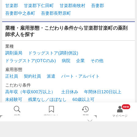
甘楽郡
甘楽郡下仁田町
甘楽郡南牧村
吾妻郡
吾妻郡中之条町
吾妻郡長野原町
業種・雇用形態・こだわり条件から甘楽郡甘楽町の薬剤
師求人を探す
業種
調剤薬局
ドラッグストア(調剤併設)
ドラッグストア(OTCのみ)
病院
企業
その他
雇用形態
正社員
契約社員
派遣
パート・アルバイト
こだわり条件
高年収（年収600万以上）
土日休み
年間休日120日以上
未経験可
残業なし／ほぼなし
60歳以上可
時給2,500円以上
new
検索
検討リスト
履歴
マイページ
TOP
m3.comログインで
求人探しがもっと便利に
最近チェックした求人一覧