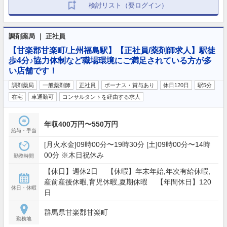
検討リスト（要ログイン）
調剤薬局 ｜ 正社員
【甘楽郡甘楽町/上州福島駅】【正社員/薬剤師求人】駅徒
歩4分♪協力体制など職場環境にご満足されている方が多
い店舗です！
調剤薬局
一般薬剤師
正社員
ボーナス・賞与あり
休日120日
駅5分
在宅
車通勤可
コンサルタントを経由する求人
年収400万円〜550万円
給与・手当
[月火水金]09時00分〜19時30分 [土]09時00分〜14時
00分 ※木日祝休み
勤務時間
【休日】週休2日 【休暇】年末年始,年次有給休暇,
産前産後休暇,育児休暇,夏期休暇 【年間休日】120
休日・休暇
日
群馬県甘楽郡甘楽町
勤務地