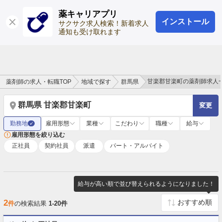
薬キャリアプリ
インストール
ログイン
会員登録
サクサク求人検索！新着求人
通知も受け取れます
甘楽郡甘楽町の薬剤師求人
薬剤師の求人・転職TOP
地域で探す
群馬県
群馬県 甘楽郡甘楽町
変更
勤務地
雇用形態
業種
こだわり
職種
給与
✓
雇用形態を絞り込む
正社員
契約社員
派遣
パート・アルバイト
給与が高い順で並び替えられるようになりました！
2
件
の検索結果
1-20件