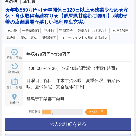
その他 ｜ 正社員
★年収550万円可★年間休日120日以上★残業少なめ★産
休・育休取得実績有り★【群馬県甘楽郡甘楽町】地域密
着の店舗展開☆嬉しい福利厚生充実♪
その他
一般薬剤師
正社員
定期昇給
残業なし／ほぼなし
休日120日
駅5分
産休・育休
研修制度
コンサルタントを経由する求人
年収470万円〜550万円
給与・手当
（08:00〜19:30）※週40時間労働（実働8時間）
勤務時間
日曜日、祝日、年末年始休暇、夏季休暇、有給休
暇、慶弔休暇、完全週休2日制
休日・休暇
群馬県甘楽郡甘楽町
勤務地
閲覧状況
今が狙い目！
求人の詳細を見る