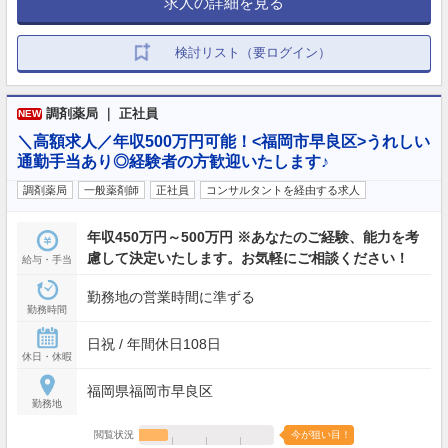
求人の詳細を見る
検討リスト（要ログイン）
調剤薬局 ｜ 正社員
NEW
＼高額求人／年収500万円可能！<福岡市早良区>うれしい
通勤手当あり◎経験者の方歓迎いたします♪
調剤薬局
一般薬剤師
正社員
コンサルタントを経由する求人
年収450万円～500万円 ※あなたのご経験、能力を考
慮して決定いたします。お気軽にご相談ください！
給与・手当
勤務地の営業時間に準ずる
勤務時間
日祝 / 年間休日108日
休日・休暇
福岡県福岡市早良区
勤務地
閲覧状況
今が狙い目！