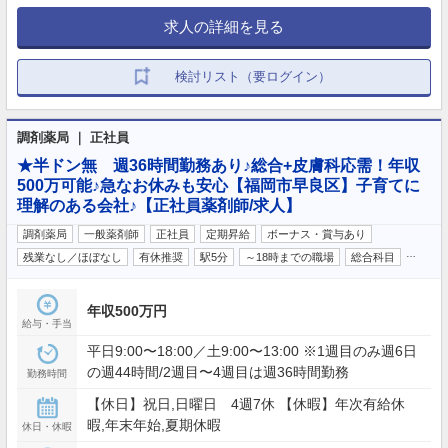
求人の詳細を見る
検討リスト（要ログイン）
調剤薬局 ｜ 正社員
★半ドン無 週36時間勤務あり♪総合+皮膚科応需！年収
500万可能♪急なお休みも安心【福岡市早良区】子育てに
理解のある会社♪【正社員薬剤師/求人】
調剤薬局
一般薬剤師
正社員
定期昇給
ボーナス・賞与あり
…
残業なし／ほぼなし
有休推奨
駅5分
～18時までの職場
総合科目
年収500万円
給与・手当
平日9:00〜18:00／土9:00〜13:00 ※1週目のみ週6日
の週44時間/2週目〜4週目は週36時間勤務
勤務時間
【休日】祝日,日曜日 4週7休 【休暇】年次有給休
暇,年末年始,夏期休暇
休日・休暇