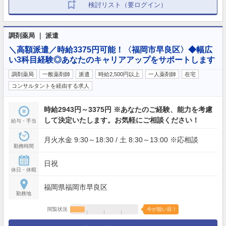
検討リスト（要ログイン）
調剤薬局 ｜ 派遣
＼高額派遣／時給3375円可能！〈福岡市早良区〉◆幅広
い3科目経験◎あなたのキャリアアップをサポートします
調剤薬局
一般薬剤師
派遣
時給2,500円以上
一人薬剤師
在宅
コンサルタントを経由する求人
時給2943円～3375円 ※あなたのご経験、能力を考慮
して決定いたします。お気軽にご相談ください！
給与・手当
月火水金 9:30～18:30 / 土 8:30～13:00 ※応相談
勤務時間
日祝
休日・休暇
福岡県福岡市早良区
勤務地
閲覧状況
今が狙い目！