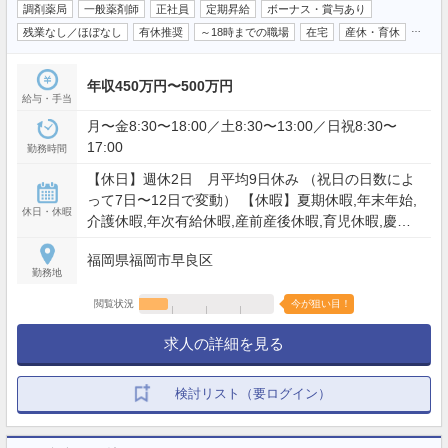
調剤薬局
一般薬剤師
正社員
定期昇給
ボーナス・賞与あり
…
残業なし／ほぼなし
有休推奨
～18時までの職場
在宅
産休・育休
年収450万円〜500万円
給与・手当
月〜金8:30〜18:00／土8:30〜13:00／日祝8:30〜
17:00
勤務時間
【休日】週休2日 月平均9日休み （祝日の日数によ
って7日〜12日で変動） 【休暇】夏期休暇,年末年始,
休日・休暇
介護休暇,年次有給休暇,産前産後休暇,育児休暇,慶弔
休暇 【年間休日】108日
福岡県福岡市早良区
勤務地
閲覧状況
今が狙い目！
求人の詳細を見る
検討リスト（要ログイン）