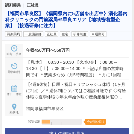
調剤薬局 ｜ 正社員
【福岡市早良区】《福岡県内に5店舗を出店中》消化器内
科クリニックの門前薬局＠早良エリア【地域密着型企
業】【接遇研修に注力】
調剤薬局
一般薬剤師
正社員
在宅
研修制度
車通勤可
年収450万円〜550万円
給与・手当
【月/木】：08:30～20:30 【火/水/金】：08:30～
18:30 【土】：08:30～14:00 ＊上記は店舗の営業時
勤務時間
間です ＊残業少なめ（月5時間程度） ＊月に1回程度
は日曜日勤務あり（働き方の詳細についてはお問い
【4週6休制】日曜・祝日＋リフレッシュ休暇（1ヶ月
合わせください）
に2回）／＊週休制についてはご相談可能です ◇有給
休日・休暇
休暇◇夏季休暇◇年末年始休暇◇産前産後休暇◇育
児休暇◇介護休暇◇その他
福岡県福岡市早良区
勤務地
閲覧状況
今が狙い目！
求人の詳細を見る