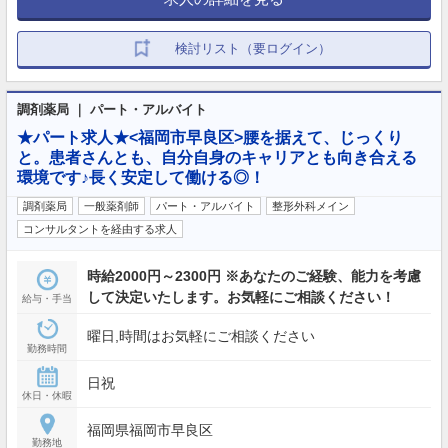
検討リスト（要ログイン）
調剤薬局 ｜ パート・アルバイト
★パート求人★<福岡市早良区>腰を据えて、じっくり
と。患者さんとも、自分自身のキャリアとも向き合える
環境です♪長く安定して働ける◎！
調剤薬局
一般薬剤師
パート・アルバイト
整形外科メイン
コンサルタントを経由する求人
時給2000円～2300円 ※あなたのご経験、能力を考慮
して決定いたします。お気軽にご相談ください！
給与・手当
曜日,時間はお気軽にご相談ください
勤務時間
日祝
休日・休暇
福岡県福岡市早良区
勤務地