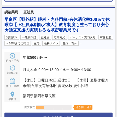
調剤薬局 ｜ 正社員
早良区【野芥駅】眼科・内科門前♪有休消化率100％で休
暇◎【正社員薬剤師／求人】教育制度も整っており安心
★独立支援の実績もる地域密着薬局です
調剤薬局
一般薬剤師
正社員
定期昇給
ボーナス・賞与あり
有休推奨
…
～18時までの職場
在宅
眼科メイン
産休・育休
年収500万円〜
給与・手当
月火木金 9:00〜18:00／水土 9:00〜13:00
勤務時間
【休日】日曜日,祝日,週休2日 【休暇】夏期休暇,年
末年始,年次有給休暇,育児休暇,慶弔休暇
休日・休暇
福岡県福岡市早良区
勤務地
閲覧状況
今が狙い目！