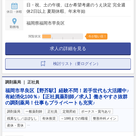
日・祝、土の午後、ほか希望考慮のうえ決定 完全週
休2日以上 夏期休暇、年末年始
休日・休暇
福岡県福岡市早良区
勤務地
閲覧状況
今が狙い目！
求人の詳細を見る
検討リスト（要ログイン）
調剤薬局 ｜ 正社員
福岡市早良区【野芥駅】経験不問！若手世代も大活躍中♪
有給消化100％♪【正社員薬剤師／求人】働きやすさ抜群
の調剤薬局！仕事もプライベートも充実♪
調剤薬局
一般薬剤師
正社員
定期昇給
ボーナス・賞与あり
残業なし／ほぼなし
有休推奨
～18時までの職場
整形外科メイン
…
産休・育休