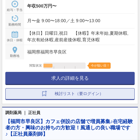
年収500万円〜
給与・手当
月〜金 9:00〜18:00／土 9:00〜13:00
勤務時間
【休日】日曜日,祝日 【休暇】年末年始,夏期休暇,
年次有給休暇,産前産後休暇,育児休暇
休日・休暇
福岡県福岡市早良区
勤務地
閲覧状況
今が狙い目！
求人の詳細を見る
検討リスト（要ログイン）
調剤薬局 ｜ 正社員
【福岡市早良区】カフェ併設の店舗で増員募集♪在宅経験
者の方・興味のお持ちの方歓迎！風通しの良い職場です
♪【正社員薬剤師】