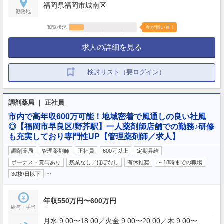
福岡県福岡市城南区
勤務地
閲覧状況
今が狙い目！
求人の詳細を見る
検討リスト（要ログイン）
調剤薬局 ｜ 正社員
市内で高年収600万可能！地域密着で風通しの良い社風
◎【福岡市早良区/野芥駅】一人薬剤師店舗での勤務♪研修
も充実しており専門性UP【管理薬剤師／求人】
調剤薬局
管理薬剤師
正社員
600万以上
定期昇給
ボーナス・賞与あり
残業なし／ほぼなし
有休推奨
～18時までの職場
…
30枚/日以下
年収550万円〜600万円
給与・手当
月水 9:00〜18:00／火金 9:00〜20:00／木 9:00〜