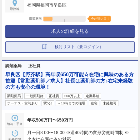
福岡県福岡市早良区
勤務地
閲覧状況
今が狙い目！
求人の詳細を見る
検討リスト（要ログイン）
調剤薬局 ｜ 正社員
早良区【野芥駅】高年収650万可能☆在宅に興味のある方
歓迎【常勤薬剤師／求人】社長は薬剤師の方♪在宅未経験
の方も安心の環境！
調剤薬局
一般薬剤師
正社員
600万以上
定期昇給
…
ボーナス・賞与あり
駅5分
～18時までの職場
在宅
未経験可
年収500万円〜650万円
給与・手当
月〜日8:00〜18:00 ※週40時間の変形労働時間制 ※
火木は在宅のみの対応
勤務時間