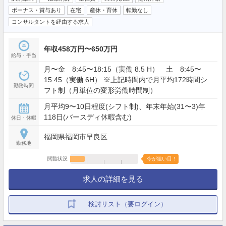
ボーナス・賞与あり
在宅
産休・育休
転勤なし
コンサルタントを経由する求人
年収458万円〜650万円
給与・手当
月〜金 8:45〜18:15（実働 8.5 H） 土 8:45〜
15:45（実働 6H） ※上記時間内で月平均172時間シ
勤務時間
フト制（月単位の変形労働時間制）
月平均9〜10日程度(シフト制)、年末年始(31〜3)年
118日(バースディ休暇含む)
休日・休暇
福岡県福岡市早良区
勤務地
閲覧状況
今が狙い目！
求人の詳細を見る
検討リスト（要ログイン）