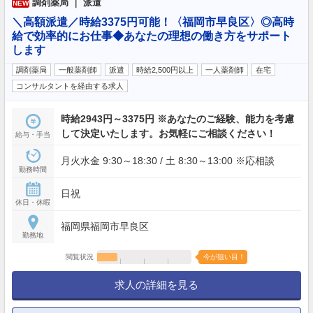
調剤薬局 ｜ 派遣
NEW
＼高額派遣／時給3375円可能！〈福岡市早良区〉◎高時
給で効率的にお仕事◆あなたの理想の働き方をサポート
します
調剤薬局
一般薬剤師
派遣
時給2,500円以上
一人薬剤師
在宅
コンサルタントを経由する求人
時給2943円～3375円 ※あなたのご経験、能力を考慮
して決定いたします。お気軽にご相談ください！
給与・手当
月火水金 9:30～18:30 / 土 8:30～13:00 ※応相談
勤務時間
日祝
休日・休暇
福岡県福岡市早良区
勤務地
閲覧状況
今が狙い目！
求人の詳細を見る