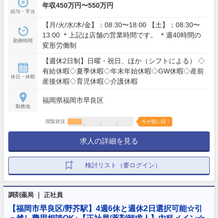
年収450万円〜550万円
給与・手当
【月/火/水/木/金】：08:30〜18:00 【土】：08:30〜
13:00 ＊上記は店舗の営業時間です。 ＊週40時間の
勤務時間
変形労働制
【週休2日制】日曜・祝日、ほか（シフトによる） ◇
有給休暇◇夏季休暇◇年末年始休暇◇GW休暇◇産前
休日・休暇
産後休暇◇育児休暇◇介護休暇
福岡県福岡市早良区
勤務地
閲覧状況
今が狙い目！
求人の詳細を見る
検討リスト（要ログイン）
調剤薬局 ｜ 正社員
【福岡市早良区/野芥駅】4週6休と週休2日選択可能☆引