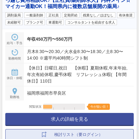
っ越し費用相談OK♪【正社員/薬剤師求人】内科メイン☆
マイカー通勤OK！福岡県内に複数店舗展開の薬局♪
調剤薬局
一般薬剤師
正社員
定期昇給
残業なし／ほぼなし
有休推奨
未経験可
ブランク可
車通勤可
コンサルタントを経由する求人
年収450万円〜550万円
給与・手当
月木8:30〜20:30／火水金8:30〜18:30／土8:30〜
14:00 ※週平均40時間シフト制
勤務時間
【休日】日曜日,祝日 【休暇】夏期休暇,年末年始,
年次有給休暇,慶弔休暇 リフレッシュ休暇( 【年間
休日・休暇
休日】110日
福岡県福岡市早良区
勤務地
閲覧状況
今が狙い目！
求人の詳細を見る
検討リスト（要ログイン）