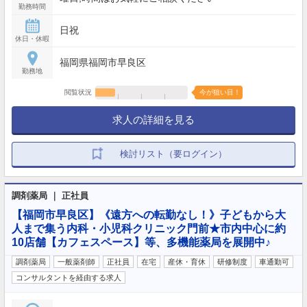
勤務時間
日祝
休日・休暇
福岡県福岡市早良区
勤務地
閲覧状況
今が狙い目！
求人の詳細を見る
検討リスト（要ログイン）
調剤薬局 ｜ 正社員
【福岡市早良区】《遠方への転勤なし！》子どもから大
人まで集う内科・小児科クリニック門前★市内中心に約
10店舗【カフェスペース】等、多機能薬局を展開中♪
調剤薬局
一般薬剤師
正社員
在宅
産休・育休
研修制度
車通勤可
コンサルタントを経由する求人