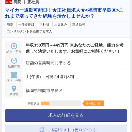
病院 ｜ 正社員
NEW
マイカー通勤可能◎！★正社員求人★<福岡市早良区>こ
れまで培ってきた経験を活かしませんか？
病院
一般薬剤師
正社員
土日休み
車通勤可
コンサルタントを経由する求人
年収359万円～449万円 ※あなたのご経験、能力を考
慮して決定いたします。お気軽にご相談ください！
給与・手当
店舗の営業時間に準ずる
勤務時間
土(午後)・日祝 / 4週7休制
休日・休暇
福岡県福岡市早良区
勤務地
閲覧状況
今が狙い目！
求人の詳細を見る
検討リスト（要ログイン）