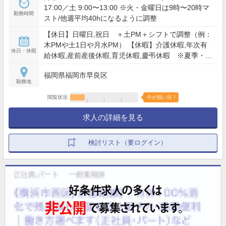
17:00／土 9:00〜13:00 ※火・金曜日は9時〜20時マ
勤務時間
スト/他週平均40hになるように調整
【休日】日曜日,祝日 ＋土PM＋シフトで調整（例：
木PMや土1日や月水PM） 【休暇】介護休暇,年次有
休日・休暇
給休暇,産前産後休暇,育児休暇,慶弔休暇 ※夏季・年
末年始は門前に合わせる
福岡県福岡市早良区
勤務地
閲覧状況
今が狙い目！
求人の詳細を見る
検討リスト（要ログイン）