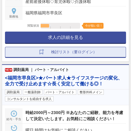
産前産後休暇◇育児休暇◇介護休暇
福岡県福岡市早良区
勤務地
閲覧状況
今が狙い目！
求人の詳細を見る
検討リスト（要ログイン）
調剤薬局 ｜ パート・アルバイト
NEW
<福岡市早良区>★パート求人★ライフステージの変化、
全力で受け止めます☆長く安定して働ける◎！
調剤薬局
一般薬剤師
パート・アルバイト
整形外科メイン
コンサルタントを経由する求人
時給2000円～2300円 ※あなたのご経験、能力を考慮
して決定いたします。お気軽にご相談ください！
給与・手当
曜日,時間はお気軽にご相談ください