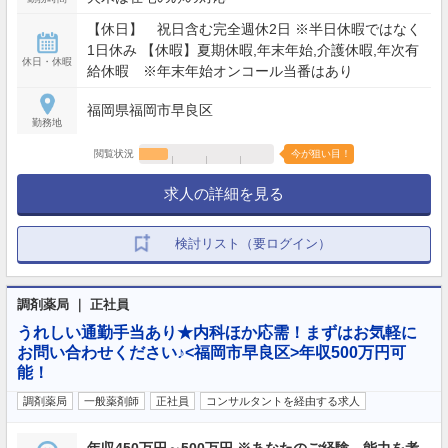
【休日】 祝日含む完全週休2日 ※半日休暇ではなく
1日休み 【休暇】夏期休暇,年末年始,介護休暇,年次有
休日・休暇
給休暇 ※年末年始オンコール当番はあり
福岡県福岡市早良区
勤務地
閲覧状況
今が狙い目！
求人の詳細を見る
検討リスト（要ログイン）
調剤薬局 ｜ 正社員
うれしい通勤手当あり★内科ほか応需！まずはお気軽に
お問い合わせください♪<福岡市早良区>年収500万円可
能！
調剤薬局
一般薬剤師
正社員
コンサルタントを経由する求人
年収450万円～500万円 ※あなたのご経験、能力を考