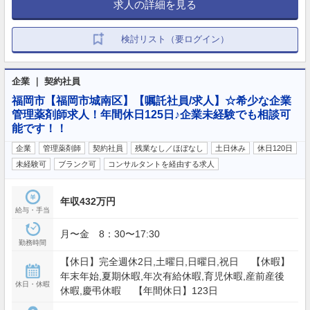
求人の詳細を見る
検討リスト（要ログイン）
企業 ｜ 契約社員
福岡市【福岡市城南区】【嘱託社員/求人】☆希少な企業
管理薬剤師求人！年間休日125日♪企業未経験でも相談可
能です！！
企業
管理薬剤師
契約社員
残業なし／ほぼなし
土日休み
休日120日
未経験可
ブランク可
コンサルタントを経由する求人
年収432万円
給与・手当
月〜金 8：30〜17:30
勤務時間
【休日】完全週休2日,土曜日,日曜日,祝日 【休暇】
年末年始,夏期休暇,年次有給休暇,育児休暇,産前産後
休日・休暇
休暇,慶弔休暇 【年間休日】123日