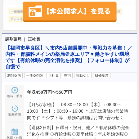
調剤薬局 ｜ 正社員
【福岡市早良区】＼市内5店舗展開中・即戦力を募集！／
内科・胃腸科メインの薬局＠原エリア▼働きやすい環境
です【有給休暇の完全消化を推奨】【フォロー体制】が
自慢で…
調剤薬局
一般薬剤師
正社員
在宅
転勤なし
研修制度
年収450万円〜550万円
給与・手当
【月/火/水/金】：08:30～18:00 【木】：08:30～
13:00 【土】：08:30～16:00 ＊上記は店舗の営業時
勤務時間
間です ＊シフト等、勤務の詳細はお問い合わせくだ
さい
【週休2日制】日曜日・祝日、他／＊有給休暇の完全
消化を推奨 ◇有給休暇◇夏季休暇◇年末年始休暇◇
休日・休暇