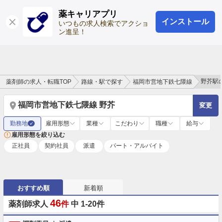
薬キャリアプリ
インストール
ログイン
会員登録
いつもの求人検索でアクショ
ン進呈！
野芥駅
薬剤師の求人・転職TOP
路線・駅で探す
福岡市営地下鉄七隈線
福岡市営地下鉄七隈線 野芥
変更
勤務地
雇用形態
業種
こだわり
職種
給与
✓
雇用形態を絞り込む
正社員
契約社員
派遣
パート・アルバイト
おすすめ順
新着順
46
薬剤師求人
件
中 1-20件