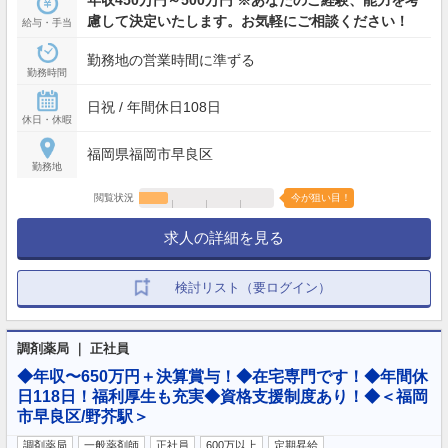
慮して決定いたします。お気軽にご相談ください！
給与・手当
勤務地の営業時間に準ずる
勤務時間
日祝 / 年間休日108日
休日・休暇
福岡県福岡市早良区
勤務地
閲覧状況
今が狙い目！
求人の詳細を見る
検討リスト（要ログイン）
調剤薬局 ｜ 正社員
◆年収〜650万円＋決算賞与！◆在宅専門です！◆年間休
日118日！福利厚生も充実◆資格支援制度あり！◆＜福岡
市早良区/野芥駅＞
調剤薬局
一般薬剤師
正社員
600万以上
定期昇給