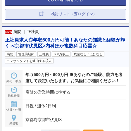
検討リスト（要ログイン）
病院 ｜ 正社員
NEW
正社員求人◎年収600万円可能！あなたの知識と経験が輝
く♪<京都市伏見区>内科ほか複数科目応需☆
病院
管理薬剤師
正社員
600万以上
残業なし／ほぼなし
コンサルタントを経由する求人
年収500万円～600万円 ※あなたのご経験、能力を考
慮して決定いたします。お気軽にご相談ください！
給与・手当
店舗の営業時間に準ずる
勤務時間
日祝 / 週休2日制
休日・休暇
京都府京都市伏見区
勤務地