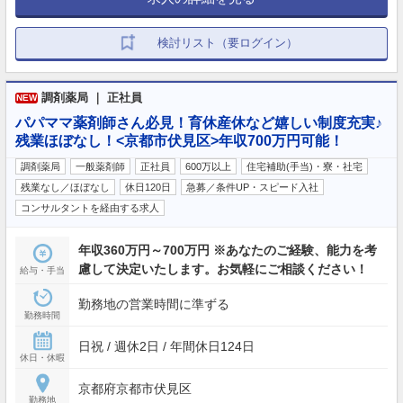
検討リスト（要ログイン）
調剤薬局 ｜ 正社員
NEW
パパママ薬剤師さん必見！育休産休など嬉しい制度充実♪
残業ほぼなし！<京都市伏見区>年収700万円可能！
調剤薬局
一般薬剤師
正社員
600万以上
住宅補助(手当)・寮・社宅
残業なし／ほぼなし
休日120日
急募／条件UP・スピード入社
コンサルタントを経由する求人
年収360万円～700万円 ※あなたのご経験、能力を考
慮して決定いたします。お気軽にご相談ください！
給与・手当
勤務地の営業時間に準ずる
勤務時間
日祝 / 週休2日 / 年間休日124日
休日・休暇
京都府京都市伏見区
勤務地