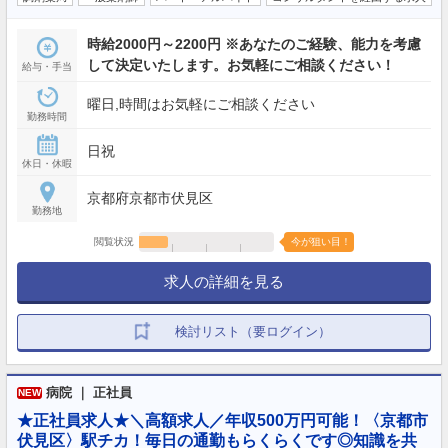
時給2000円～2200円 ※あなたのご経験、能力を考慮
して決定いたします。お気軽にご相談ください！
給与・手当
曜日,時間はお気軽にご相談ください
勤務時間
日祝
休日・休暇
京都府京都市伏見区
勤務地
閲覧状況
今が狙い目！
求人の詳細を見る
検討リスト（要ログイン）
病院 ｜ 正社員
NEW
★正社員求人★＼高額求人／年収500万円可能！〈京都市
伏見区〉駅チカ！毎日の通勤もらくらくです◎知識を共