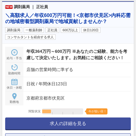
調剤薬局 ｜ 正社員
NEW
＼高額求人／年収600万円可能！<京都市伏見区>内科応需
の地域密着型調剤薬局で地域貢献しませんか？
調剤薬局
一般薬剤師
正社員
600万以上
休日120日
コンサルタントを経由する求人
年収364万円～600万円 ※あなたのご経験、能力を考
慮して決定いたします。お気軽にご相談ください！
給与・手当
店舗の営業時間に準ずる
勤務時間
日祝 / 年間休日123日
休日・休暇
京都府京都市伏見区
勤務地
閲覧状況
今が狙い目！
求人の詳細を見る