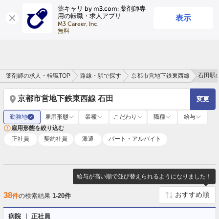
薬キャリ by m3.com: 薬剤師専
表示
用の転職・求人アプリ
ログイン
会員登録
M3 Career, Inc.

無料
石田駅
薬剤師の求人・転職TOP
路線・駅で探す
京都市営地下鉄東西線
京都市営地下鉄東西線 石田
変更
勤務地
雇用形態
業種
こだわり
職種
給与
✓
雇用形態を絞り込む
正社員
契約社員
派遣
パート・アルバイト
給与が高い順で並び替えられるようになりました！
38
件
の検索結果
1-20件
病院 ｜ 正社員