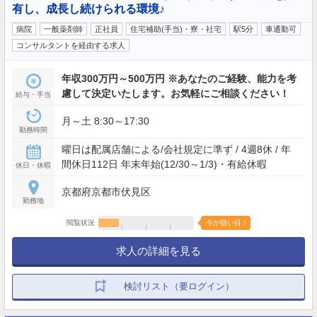
有し、成長し続けられる環境♪
病院
一般薬剤師
正社員
住宅補助(手当)・寮・社宅
駅5分
車通勤可
コンサルタントを経由する求人
年収300万円～500万円 ※あなたのご経験、能力を考
慮して決定いたします。お気軽にご相談ください！
給与・手当
月～土 8:30～17:30
勤務時間
曜日は配属店舗による/会社規定に準ず / 4週8休 / 年
間休日112日 年末年始(12/30～1/3)・有給休暇
休日・休暇
京都府京都市伏見区
勤務地
閲覧状況
今が狙い目！
求人の詳細を見る
検討リスト（要ログイン）