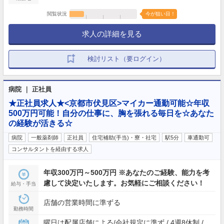
閲覧状況
今が狙い目！
求人の詳細を見る
検討リスト（要ログイン）
病院 ｜ 正社員
★正社員求人★<京都市伏見区>マイカー通勤可能☆年収
500万円可能！自分の仕事に、胸を張れる毎日を☆あなた
の経験が活きる☆
病院
一般薬剤師
正社員
住宅補助(手当)・寮・社宅
駅5分
車通勤可
コンサルタントを経由する求人
年収300万円～500万円 ※あなたのご経験、能力を考
慮して決定いたします。お気軽にご相談ください！
給与・手当
店舗の営業時間に準ずる
勤務時間
曜日は配属店舗による/会社規定に準ず / 4週8休制 /