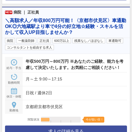
病院 ｜ 正社員
NEW
＼高額求人／年収800万円可能！〈京都市伏見区〉車通勤
OK◎六地蔵駅より車で4分の好立地☆経験・スキルを活
かして収入UP目指しませんか？
病院
一般薬剤師
正社員
600万以上
残業なし／ほぼなし
車通勤可
コンサルタントを経由する求人
年収500万円～800万円 ※あなたのご経験、能力を考
慮して決定いたします。お気軽にご相談ください！
給与・手当
月～土 9:00～17:15
勤務時間
日祝 / 週休2日
休日・休暇
京都府京都市伏見区
勤務地
閲覧状況
今が狙い目！
求人の詳細を見る