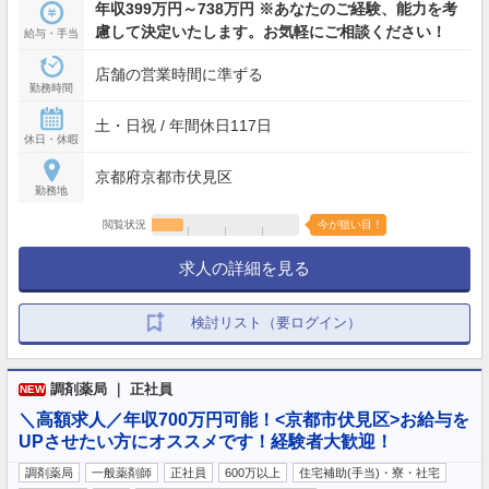
年収399万円～738万円 ※あなたのご経験、能力を考
慮して決定いたします。お気軽にご相談ください！
給与・手当
店舗の営業時間に準ずる
勤務時間
土・日祝 / 年間休日117日
休日・休暇
京都府京都市伏見区
勤務地
閲覧状況
今が狙い目！
求人の詳細を見る
検討リスト（要ログイン）
調剤薬局 ｜ 正社員
NEW
＼高額求人／年収700万円可能！<京都市伏見区>お給与を
UPさせたい方にオススメです！経験者大歓迎！
調剤薬局
一般薬剤師
正社員
600万以上
住宅補助(手当)・寮・社宅