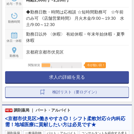
給与・手当
◆勤務日数・時間は応相談 ☆短時間勤務可 ☆午前
のみ可 《店舗営業時間》 月火木金/9:00～19:30 水
勤務時間
土/9:00～12:30
勤務日以外 〈休暇〉 有給休暇・年末年始休暇・夏季
休暇
休日・休暇
京都府京都市伏見区
勤務地
閲覧状況
今が狙い目！
求人の詳細を見る
検討リスト（要ログイン）
調剤薬局 ｜ パート・アルバイト
NEW
<京都市伏見区>働きやすさ◎！シフト柔軟対応☆内科応
需！地域医療に貢献したい方は必見です★
調剤薬局
一般薬剤師
パート・アルバイト
コンサルタントを経由する求人