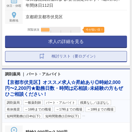
年間休日112日
休日・休暇
京都府京都市伏見区
勤務地
閲覧状況
今が狙い目！
求人の詳細を見る
検討リスト（要ログイン）
調剤薬局 ｜ パート・アルバイト
【京都市伏見区】オススメ求人☆昇給あり◎時給2,000
円〜2,200円★勤務日数・時間は応相談♪未経験の方もぜ
ひご相談ください！
調剤薬局
一般薬剤師
パート・アルバイト
残業なし／ほぼなし
有休推奨
～16時までの職場
～17時までの職場
～18時までの職場
…
短時間勤務(1日4h以下)
短時間勤務(1日6h以下)
時給2,000円〜2,200円