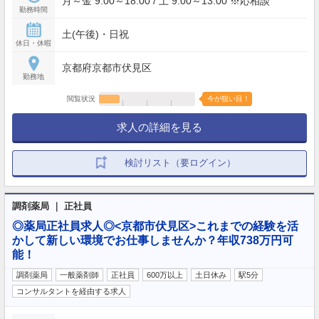
月～金 9:00～18:00 / 土 9:00～13:00 ※応相談
勤務時間
土(午後)・日祝
休日・休暇
京都府京都市伏見区
勤務地
閲覧状況
今が狙い目！
求人の詳細を見る
検討リスト（要ログイン）
調剤薬局 ｜ 正社員
◎薬局正社員求人◎<京都市伏見区>これまでの経験を活
かして新しい環境でお仕事しませんか？年収738万円可
能！
調剤薬局
一般薬剤師
正社員
600万以上
土日休み
駅5分
コンサルタントを経由する求人