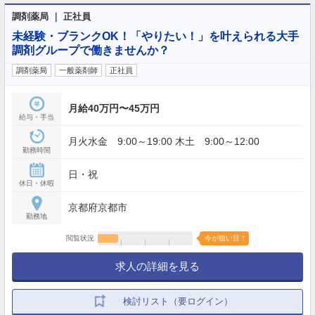
調剤薬局 ｜ 正社員
未経験・ブランクOK！「やりたい！」を叶えられる大手
調剤グループで働きませんか？
調剤薬局
一般薬剤師
正社員
月給40万円〜45万円
給与・手当
月火水金 9:00～19:00 木土 9:00～12:00
勤務時間
日・祝
休日・休暇
京都府京都市
勤務地
閲覧状況
今が狙い目！
求人の詳細を見る
検討リスト（要ログイン）