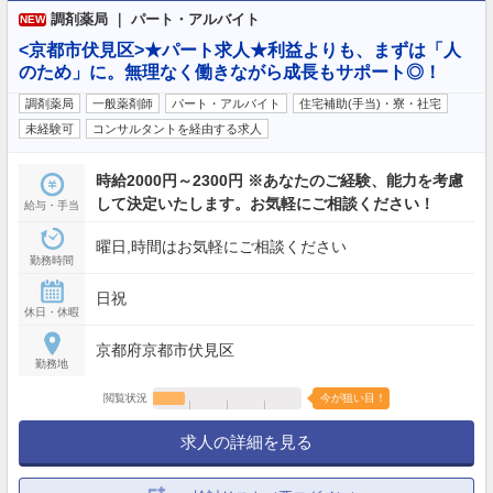
調剤薬局 ｜ パート・アルバイト
NEW
<京都市伏見区>★パート求人★利益よりも、まずは「人
のため」に。無理なく働きながら成長もサポート◎！
調剤薬局
一般薬剤師
パート・アルバイト
住宅補助(手当)・寮・社宅
未経験可
コンサルタントを経由する求人
時給2000円～2300円 ※あなたのご経験、能力を考慮
して決定いたします。お気軽にご相談ください！
給与・手当
曜日,時間はお気軽にご相談ください
勤務時間
日祝
休日・休暇
京都府京都市伏見区
勤務地
閲覧状況
今が狙い目！
求人の詳細を見る