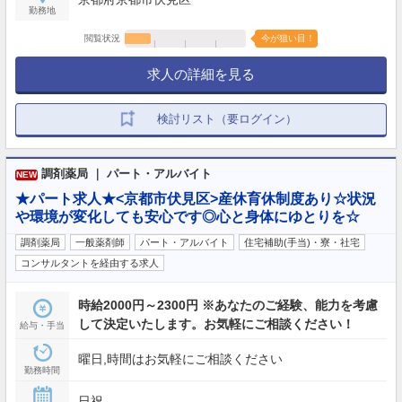
勤務地
閲覧状況
今が狙い目！
求人の詳細を見る
検討リスト（要ログイン）
調剤薬局 ｜ パート・アルバイト
NEW
★パート求人★<京都市伏見区>産休育休制度あり☆状況
や環境が変化しても安心です◎心と身体にゆとりを☆
調剤薬局
一般薬剤師
パート・アルバイト
住宅補助(手当)・寮・社宅
コンサルタントを経由する求人
時給2000円～2300円 ※あなたのご経験、能力を考慮
して決定いたします。お気軽にご相談ください！
給与・手当
曜日,時間はお気軽にご相談ください
勤務時間
日祝