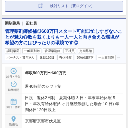
検討リスト（要ログイン）
調剤薬局 ｜ 正社員
管理薬剤師候補◎600万円スタート可能◎忙しすぎないこ
とが魅力◎数を裁くよりも一人一人と向き合える環境が
希望の方にはぴったりの環境です◎
調剤薬局
一般薬剤師
管理薬剤師
正社員
定期昇給
…
ボーナス・賞与あり
休日120日
有休推奨
30枚/日以下
一人薬剤師
年収500万円〜600万円
給与・手当
週40時間のシフト制
勤務時間
日祝 週休2日制 夏期休暇 3 日・年末年始休暇 5
日・年次有給休暇(6 ヶ月継続勤務した場合 10 日) 年
休日・休暇
間休日120日以上
京都府京都市伏見区
勤務地