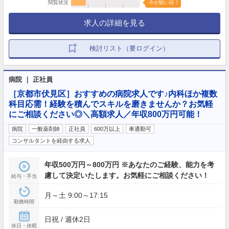
閲覧状況
今が狙い目！
求人の詳細を見る
検討リスト（要ログイン）
病院 ｜ 正社員
［京都市伏見区］おすすめの病院求人です♪内科ほか複数
科目応需！経験を積んでスキルを磨きませんか？お気軽
にご相談ください◎＼高額求人／年収800万円可能！
病院
一般薬剤師
正社員
600万以上
車通勤可
コンサルタントを経由する求人
年収500万円～800万円 ※あなたのご経験、能力を考
慮して決定いたします。お気軽にご相談ください！
給与・手当
月～土 9:00～17:15
勤務時間
日祝 / 週休2日
休日・休暇