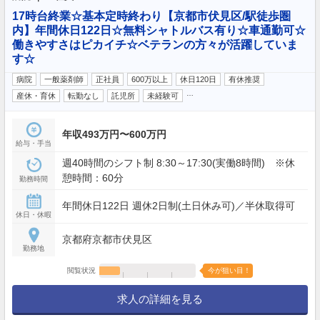
17時台終業☆基本定時終わり【京都市伏見区/駅徒歩圏
内】年間休日122日☆無料シャトルバス有り☆車通勤可☆
働きやすさはピカイチ☆ベテランの方々が活躍していま
す☆
病院
一般薬剤師
正社員
600万以上
休日120日
有休推奨
…
産休・育休
転勤なし
託児所
未経験可
年収493万円〜600万円
給与・手当
週40時間のシフト制 8:30～17:30(実働8時間) ※休
憩時間：60分
勤務時間
年間休日122日 週休2日制(土日休み可)／半休取得可
休日・休暇
京都府京都市伏見区
勤務地
閲覧状況
今が狙い目！
求人の詳細を見る