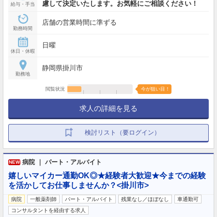
慮して決定いたします。お気軽にご相談ください！
給与・手当
店舗の営業時間に準ずる
勤務時間
日曜
休日・休暇
静岡県掛川市
勤務地
閲覧状況
今が狙い目！
求人の詳細を見る
検討リスト（要ログイン）
病院 ｜ パート・アルバイト
NEW
嬉しいマイカー通勤OK◎★経験者大歓迎★今までの経験
を活かしてお仕事しませんか？<掛川市>
病院
一般薬剤師
パート・アルバイト
残業なし／ほぼなし
車通勤可
コンサルタントを経由する求人