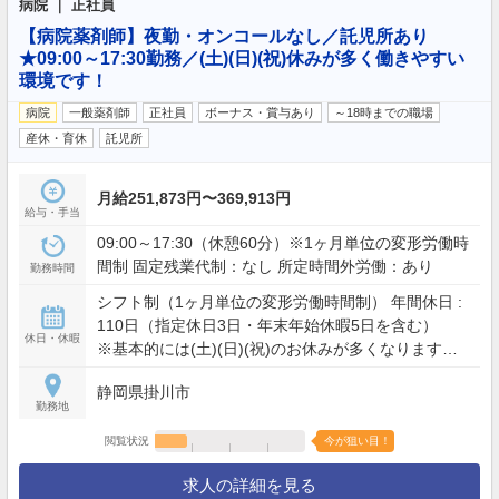
病院 ｜ 正社員
【病院薬剤師】夜勤・オンコールなし／託児所あり
★09:00～17:30勤務／(土)(日)(祝)休みが多く働きやすい
環境です！
病院
一般薬剤師
正社員
ボーナス・賞与あり
～18時までの職場
産休・育休
託児所
月給251,873円〜369,913円
給与・手当
09:00～17:30（休憩60分）※1ヶ月単位の変形労働時
間制 固定残業代制：なし 所定時間外労働：あり
勤務時間
シフト制（1ヶ月単位の変形労働時間制） 年間休日 :
110日（指定休日3日・年末年始休暇5日を含む）
休日・休暇
※基本的には(土)(日)(祝)のお休みが多くなります。
有給休暇（入職6ヶ月経過後10日付与） 慶弔休暇 産
静岡県掛川市
前産後休暇（取得実績あり） 育児休暇（取得実績あ
勤務地
り）
閲覧状況
今が狙い目！
求人の詳細を見る