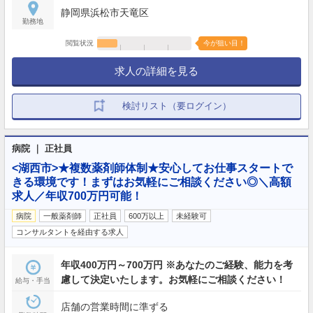
静岡県浜松市天竜区
勤務地
閲覧状況
今が狙い目！
求人の詳細を見る
検討リスト（要ログイン）
病院 ｜ 正社員
<湖西市>★複数薬剤師体制★安心してお仕事スタートで
きる環境です！まずはお気軽にご相談ください◎＼高額
求人／年収700万円可能！
病院
一般薬剤師
正社員
600万以上
未経験可
コンサルタントを経由する求人
年収400万円～700万円 ※あなたのご経験、能力を考
慮して決定いたします。お気軽にご相談ください！
給与・手当
店舗の営業時間に準ずる