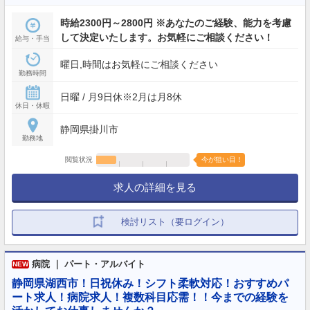
時給2300円～2800円 ※あなたのご経験、能力を考慮
して決定いたします。お気軽にご相談ください！
給与・手当
曜日,時間はお気軽にご相談ください
勤務時間
日曜 / 月9日休※2月は月8休
休日・休暇
静岡県掛川市
勤務地
閲覧状況
今が狙い目！
求人の詳細を見る
検討リスト（要ログイン）
病院 ｜ パート・アルバイト
NEW
静岡県湖西市！日祝休み！シフト柔軟対応！おすすめパ
ート求人！病院求人！複数科目応需！！今までの経験を