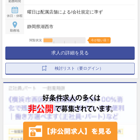
勤務時間
曜日は配属店舗による/会社規定に準ず
休日・休暇
静岡県湖西市
勤務地
閲覧状況
今が狙い目！
求人の詳細を見る
検討リスト（要ログイン）