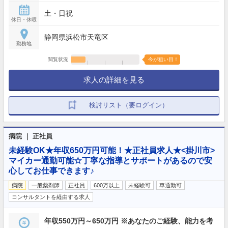
土・日祝
休日・休暇
静岡県浜松市天竜区
勤務地
閲覧状況
今が狙い目！
求人の詳細を見る
検討リスト（要ログイン）
病院 ｜ 正社員
未経験OK★年収650万円可能！★正社員求人★<掛川市>
マイカー通勤可能☆丁寧な指導とサポートがあるので安
心してお仕事できます♪
病院
一般薬剤師
正社員
600万以上
未経験可
車通勤可
コンサルタントを経由する求人
年収550万円～650万円 ※あなたのご経験、能力を考