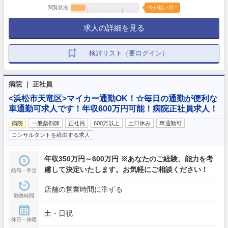
閲覧状況
今が狙い目！
求人の詳細を見る
検討リスト（要ログイン）
病院 ｜ 正社員
<浜松市天竜区>マイカー通勤OK！☆毎日の通勤が便利な
車通勤可求人です！年収600万円可能！病院正社員求人！
病院
一般薬剤師
正社員
600万以上
土日休み
車通勤可
コンサルタントを経由する求人
年収350万円～600万円 ※あなたのご経験、能力を考
慮して決定いたします。お気軽にご相談ください！
給与・手当
店舗の営業時間に準ずる
勤務時間
土・日祝
休日・休暇