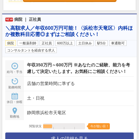
病院 ｜ 正社員
NEW
＼高額求人／年収600万円可能！〈浜松市天竜区〉内科ほ
か複数科目応需◎まずはご相談ください！
病院
一般薬剤師
正社員
600万以上
土日休み
駅5分
車通勤可
コンサルタントを経由する求人
年収350万円～600万円 ※あなたのご経験、能力を考
慮して決定いたします。お気軽にご相談ください！
給与・手当
店舗の営業時間に準ずる
勤務時間
土・日祝
休日・休暇
静岡県浜松市天竜区
勤務地
閲覧状況
今が狙い目！
求人の詳細を見る