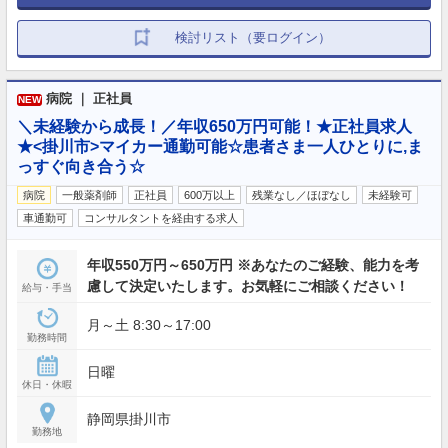
検討リスト（要ログイン）
病院 ｜ 正社員
NEW
＼未経験から成長！／年収650万円可能！★正社員求人
★<掛川市>マイカー通勤可能☆患者さま一人ひとりに,ま
っすぐ向き合う☆
病院
一般薬剤師
正社員
600万以上
残業なし／ほぼなし
未経験可
車通勤可
コンサルタントを経由する求人
年収550万円～650万円 ※あなたのご経験、能力を考
慮して決定いたします。お気軽にご相談ください！
給与・手当
月～土 8:30～17:00
勤務時間
日曜
休日・休暇
静岡県掛川市
勤務地