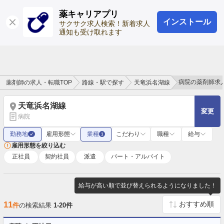
薬キャリアプリ
インストール
ログイン
会員登録
サクサク求人検索！新着求人
通知も受け取れます
病院の薬剤師求
薬剤師の求人・転職TOP
路線・駅で探す
天竜浜名湖線
天竜浜名湖線
変更
病院
勤務地
雇用形態
業種
こだわり
職種
給与
✓
1
雇用形態を絞り込む
正社員
契約社員
派遣
パート・アルバイト
給与が高い順で並び替えられるようになりました！
11
件
の検索結果
1-20件