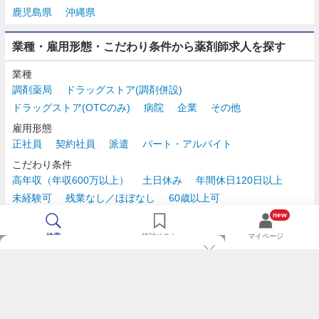
鹿児島県
沖縄県
業種・雇用形態・こだわり条件から薬剤師求人を探す
業種
調剤薬局
ドラッグストア(調剤併設)
ドラッグストア(OTCのみ)
病院
企業
その他
雇用形態
正社員
契約社員
派遣
パート・アルバイト
こだわり条件
高年収（年収600万以上）
土日休み
年間休日120日以上
未経験可
残業なし／ほぼなし
60歳以上可
時給2,500円以上
new
検索
検討リスト
マイページ
TOP
m3.comログインで
求人探しがもっと便利に
最近チェックした求人一覧
薬剤師の転職成功ガイド
希望に合う新着求人を通知