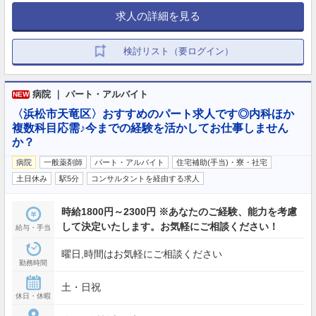
求人の詳細を見る
検討リスト（要ログイン）
病院 ｜ パート・アルバイト
NEW
〈浜松市天竜区〉おすすめのパート求人です◎内科ほか
複数科目応需♪今までの経験を活かしてお仕事しません
か？
病院
一般薬剤師
パート・アルバイト
住宅補助(手当)・寮・社宅
土日休み
駅5分
コンサルタントを経由する求人
時給1800円～2300円 ※あなたのご経験、能力を考慮
して決定いたします。お気軽にご相談ください！
給与・手当
曜日,時間はお気軽にご相談ください
勤務時間
土・日祝
休日・休暇