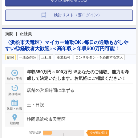
検討リスト（要ログイン）
病院 ｜ 正社員
〈浜松市天竜区〉マイカー通勤OK♪毎日の通勤もがしや
すい◎経験者大歓迎♪＜高年収＞年収600万円可能！
病院
一般薬剤師
正社員
車通勤可
コンサルタントを経由する求人
年収350万円～600万円 ※あなたのご経験、能力を考
慮して決定いたします。お気軽にご相談ください！
給与・手当
店舗の営業時間に準ずる
勤務時間
土・日祝
休日・休暇
静岡県浜松市天竜区
勤務地
閲覧状況
今が狙い目！