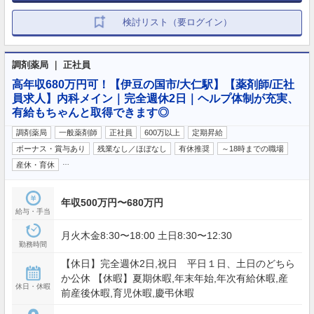
検討リスト（要ログイン）
調剤薬局 ｜ 正社員
高年収680万円可！【伊豆の国市/大仁駅】【薬剤師/正社
員求人】内科メイン｜完全週休2日｜ヘルプ体制が充実、
有給もちゃんと取得できます◎
調剤薬局
一般薬剤師
正社員
600万以上
定期昇給
ボーナス・賞与あり
残業なし／ほぼなし
有休推奨
～18時までの職場
…
産休・育休
年収500万円〜680万円
給与・手当
月火木金8:30〜18:00 土日8:30〜12:30
勤務時間
【休日】完全週休2日,祝日 平日１日、土日のどちら
か公休 【休暇】夏期休暇,年末年始,年次有給休暇,産
休日・休暇
前産後休暇,育児休暇,慶弔休暇