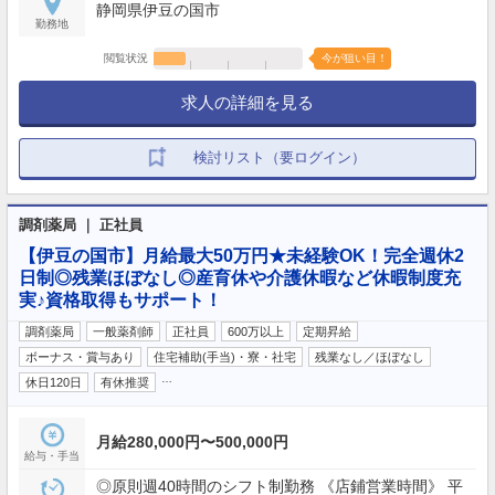
静岡県伊豆の国市
勤務地
閲覧状況
今が狙い目！
求人の詳細を見る
検討リスト（要ログイン）
調剤薬局 ｜ 正社員
【伊豆の国市】月給最大50万円★未経験OK！完全週休2
日制◎残業ほぼなし◎産育休や介護休暇など休暇制度充
実♪資格取得もサポート！
調剤薬局
一般薬剤師
正社員
600万以上
定期昇給
ボーナス・賞与あり
住宅補助(手当)・寮・社宅
残業なし／ほぼなし
…
休日120日
有休推奨
月給280,000円〜500,000円
給与・手当
◎原則週40時間のシフト制勤務 《店鋪営業時間》 平