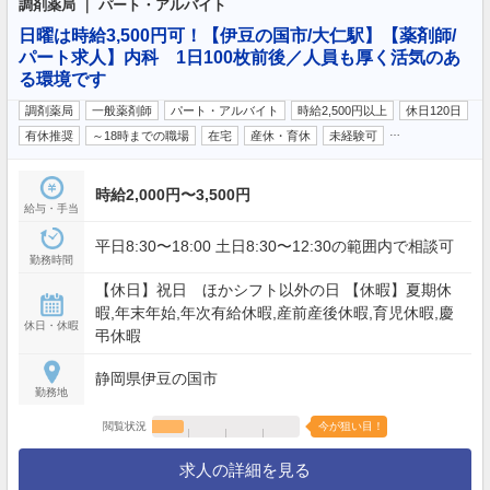
調剤薬局 ｜ パート・アルバイト
日曜は時給3,500円可！【伊豆の国市/大仁駅】【薬剤師/
パート求人】内科 1日100枚前後／人員も厚く活気のあ
る環境です
調剤薬局
一般薬剤師
パート・アルバイト
時給2,500円以上
休日120日
…
有休推奨
～18時までの職場
在宅
産休・育休
未経験可
時給2,000円〜3,500円
給与・手当
平日8:30〜18:00 土日8:30〜12:30の範囲内で相談可
勤務時間
【休日】祝日 ほかシフト以外の日 【休暇】夏期休
暇,年末年始,年次有給休暇,産前産後休暇,育児休暇,慶
休日・休暇
弔休暇
静岡県伊豆の国市
勤務地
閲覧状況
今が狙い目！
求人の詳細を見る