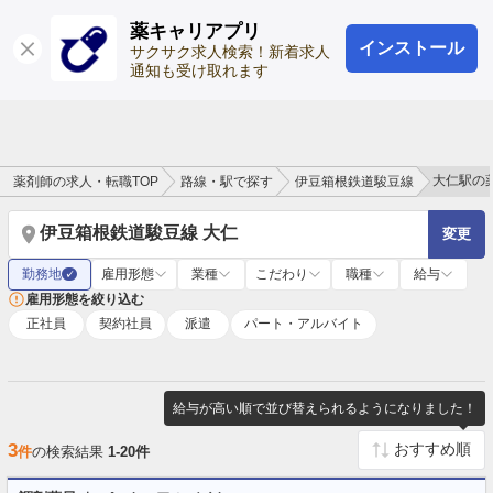
薬キャリアプリ
インストール
ログイン
会員登録
サクサク求人検索！新着求人
通知も受け取れます
大仁駅の
薬剤師の求人・転職TOP
路線・駅で探す
伊豆箱根鉄道駿豆線
伊豆箱根鉄道駿豆線 大仁
変更
勤務地
雇用形態
業種
こだわり
職種
給与
✓
雇用形態を絞り込む
正社員
契約社員
派遣
パート・アルバイト
給与が高い順で並び替えられるようになりました！
3
件
の検索結果
1-20件