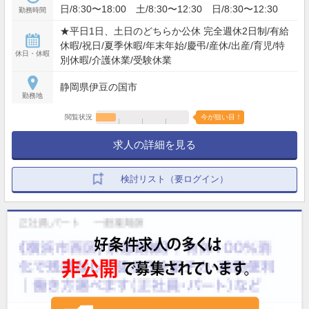
日/8:30〜18:00 土/8:30〜12:30 日/8:30〜12:30
勤務時間
★平日1日、土日のどちらか公休 完全週休2日制/有給
休暇/祝日/夏季休暇/年末年始/慶弔/産休/出産/育児/特
休日・休暇
別休暇/介護休業/受験休業
静岡県伊豆の国市
勤務地
閲覧状況
今が狙い目！
求人の詳細を見る
検討リスト（要ログイン）