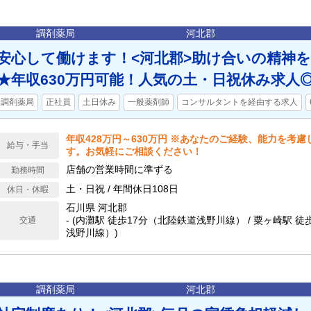
調剤薬局
河北郡
安心して働けます！<河北郡>助け合いの精神
★年収630万円可能！人気の土・日祝休み求人
調剤薬局
正社員
土日休み
一般薬剤師
コンサルタントを経由する求人
年収428万円～630万円 ※あなたのご経験、能力を考
給与・手当
す。お気軽にご相談ください！
店舗の営業時間に準ずる
勤務時間
土・日祝 / 年間休日108日
休日・休暇
石川県 河北郡
- (内灘駅 徒歩17分（北陸鉄道浅野川線） / 粟ヶ崎駅 
交通
浅野川線）)
調剤薬局
河北郡