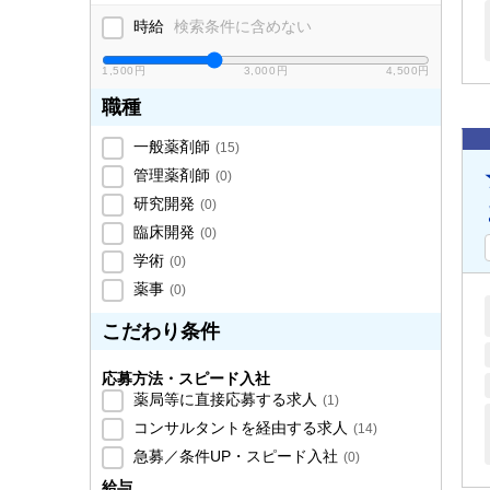
時給
検索条件に含めない
1,500円
3,000円
4,500円
職種
一般薬剤師
(
15
)
管理薬剤師
(
0
)
研究開発
(
0
)
臨床開発
(
0
)
学術
(
0
)
薬事
(
0
)
こだわり条件
応募方法・スピード入社
薬局等に直接応募する求人
(
1
)
コンサルタントを経由する求人
(
14
)
急募／条件UP・スピード入社
(
0
)
給与