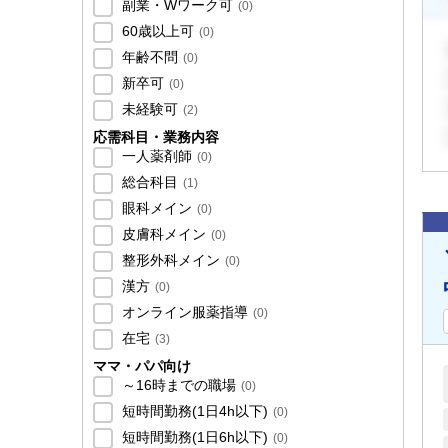
副業・Wワーク可
(
0
)
60歳以上可
(
0
)
年齢不問
(
0
)
新卒可
(
0
)
未経験可
(
2
)
応需科目・業務内容
一人薬剤師
(
0
)
総合科目
(
1
)
眼科メイン
(
0
)
皮膚科メイン
(
0
)
整形外科メイン
(
0
)
漢方
(
0
)
オンライン服薬指導
(
0
)
在宅
(
3
)
ママ・パパ向け
～16時までの職場
(
0
)
短時間勤務(1日4h以下)
(
0
)
短時間勤務(1日6h以下)
(
0
)