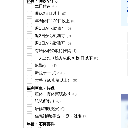
休日・働きやすさ
土日休み
(
6
)
週休2.5日以上
(
0
)
年間休日120日以上
(
0
)
週1日から勤務可
(
0
)
週2日から勤務可
(
0
)
週3日から勤務可
(
0
)
有給休暇の取得推奨
(
1
)
一人当たり処方枚数30枚/日以下
(
0
)
転勤なし
(
1
)
新規オープン
(
0
)
大手（50店舗以上）
(
0
)
福利厚生・待遇
産休・育休実績あり
(
0
)
託児所あり
(
0
)
研修制度充実
(
0
)
住宅補助(手当)・寮・社宅
(
3
)
年齢・応募要件