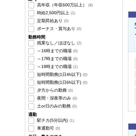
高年収（年収600万以上）
(
8
)
時給2,500円以上
(
1
)
定期昇給あり
(
0
)
ボーナス・賞与あり
(
0
)
勤務時間
残業なし／ほぼなし
(
2
)
～16時までの職場
(
0
)
～17時までの職場
(
0
)
～18時までの職場
(
1
)
短時間勤務(1日4h以下)
(
0
)
短時間勤務(1日6h以下)
(
0
)
夕方からの勤務
(
0
)
夜間・深夜帯のみ
(
0
)
土or日のみの勤務
(
0
)
通勤
駅チカ(5分以内)
(
1
)
車通勤可
(
0
)