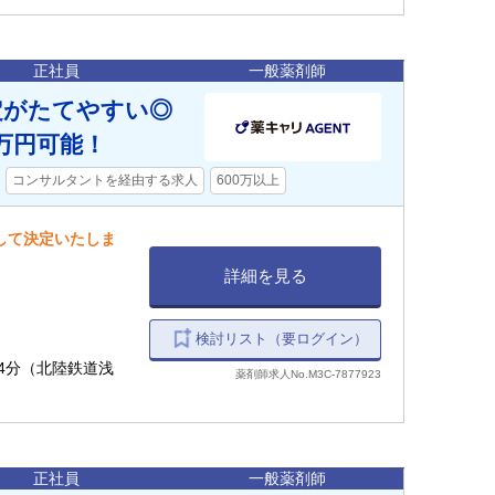
正社員
一般薬剤師
定がたてやすい◎
万円可能！
コンサルタントを経由する求人
600万以上
慮して決定いたしま
詳細を見る
検討リスト（要ログイン）
歩4分（北陸鉄道浅
薬剤師求人No.M3C-7877923
正社員
一般薬剤師