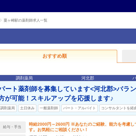
粟ヶ崎駅の薬剤師求人一覧
おすすめ順
調剤薬局
河北郡
パート薬剤師を募集しています<河北郡>バラ
方が可能！スキルアップを応援します♪
調剤薬局
土日休み
一般薬剤師
パート・アルバイト
コンサルタントを経
時給2000円～2600円 ※あなたのご経験、能力を考慮
給与・手当
す。お気軽にご相談ください！