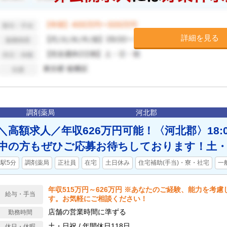
詳細を見る
調剤薬局
河北郡
＼高額求人／年収626万円可能！〈河北郡〉18:
中の方もぜひご応募お待ちしております！土・
駅5分
調剤薬局
正社員
在宅
土日休み
住宅補助(手当)・寮・社宅
一
年収515万円～626万円 ※あなたのご経験、能力を考
給与・手当
す。お気軽にご相談ください！
店舗の営業時間に準ずる
勤務時間
土・日祝 / 年間休日118日
休日・休暇