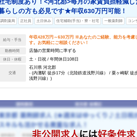
社宅制度あり！<河北郡>毎月の家賃負担軽減
暮らしの方も必見です★年収630万円可能！
調剤薬局
正社員
土日休み
住宅補助(手当)・寮・社宅
一般薬剤師
コン
年収428万円～630万円 ※あなたのご経験、能力を考
給与・手当
す。お気軽にご相談ください！
店舗の営業時間に準ずる
勤務時間
土・日祝 / 年間休日108日
休日・休暇
石川県 河北郡
- (内灘駅 徒歩17分（北陸鉄道浅野川線） / 粟ヶ崎駅 
交通
浅野川線）)