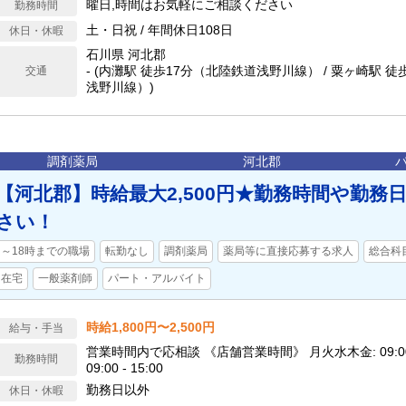
曜日,時間はお気軽にご相談ください
勤務時間
土・日祝 / 年間休日108日
休日・休暇
石川県 河北郡
- (内灘駅 徒歩17分（北陸鉄道浅野川線） / 粟ヶ崎駅 
交通
浅野川線）)
調剤薬局
河北郡
【河北郡】時給最大2,500円★勤務時間や勤務
さい！
～18時までの職場
転勤なし
調剤薬局
薬局等に直接応募する求人
総合科
在宅
一般薬剤師
パート・アルバイト
時給1,800円〜2,500円
給与・手当
営業時間内で応相談 《店舗営業時間》 月火水木金: 09:00 - 
勤務時間
09:00 - 15:00
勤務日以外
休日・休暇