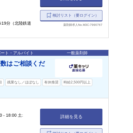
検討リスト（要ログイン）
徒歩19分（北陸鉄道
薬剤師求人No.M3C-7990767
パート・アルバイト
一般薬剤師
日数はご相談くだ
目
残業なし／ほぼなし
有休推奨
時給2,500円以上
18:00 土:
詳細を見る