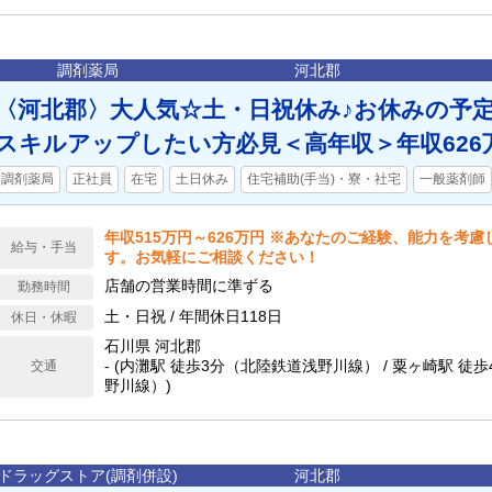
調剤薬局
河北郡
〈河北郡〉大人気☆土・日祝休み♪お休みの予
スキルアップしたい方必見＜高年収＞年収626
調剤薬局
正社員
在宅
土日休み
住宅補助(手当)・寮・社宅
一般薬剤師
年収515万円～626万円 ※あなたのご経験、能力を考
給与・手当
す。お気軽にご相談ください！
店舗の営業時間に準ずる
勤務時間
土・日祝 / 年間休日118日
休日・休暇
石川県 河北郡
- (内灘駅 徒歩3分（北陸鉄道浅野川線） / 粟ヶ崎駅 徒
交通
野川線）)
ドラッグストア(調剤併設)
河北郡