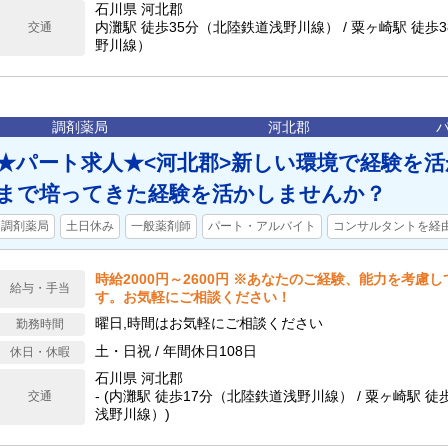
石川県 河北郡
内灘駅 徒歩35分（北陸鉄道浅野川線） / 粟ヶ崎駅 徒歩
交通
野川線）
調剤薬局
河北郡
★パート求人★<河北郡>新しい環境で経験を
まで培ってきた経験を活かしませんか？
調剤薬局
土日休み
一般薬剤師
パート・アルバイト
コンサルタントを経
時給2000円～2600円 ※あなたのご経験、能力を考慮
給与・手当
す。お気軽にご相談ください！
曜日,時間はお気軽にご相談ください
勤務時間
土・日祝 / 年間休日108日
休日・休暇
石川県 河北郡
- (内灘駅 徒歩17分（北陸鉄道浅野川線） / 粟ヶ崎駅 
交通
浅野川線）)