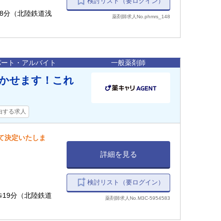
検討リスト（要ログイン）
38分（北陸鉄道浅
薬剤師求人No.phmrs_148
パート・アルバイト
一般薬剤師
活かせます！これ
由する求人
して決定いたしま
詳細を見る
検討リスト（要ログイン）
徒歩19分（北陸鉄道
薬剤師求人No.M3C-5954583