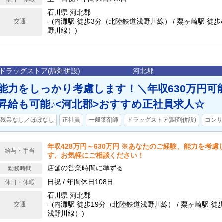
石川県 河北郡
- (内灘駅 徒歩3分（北陸鉄道浅野川線） / 粟ヶ崎駅 徒
交通
野川線）)
ドラッグストア(調剤併設)
河北郡
能力をしっかり考慮します！＼年収630万円可
昇給も可能♪<河北郡>おすすめ正社員求人☆
残業なし／ほぼなし
正社員
一般薬剤師
ドラッグストア(調剤併設)
コン
年収428万円～630万円 ※あなたのご経験、能力を考
給与・手当
す。お気軽にご相談ください！
店舗の営業時間に準ずる
勤務時間
日祝 / 年間休日108日
休日・休暇
石川県 河北郡
- (内灘駅 徒歩19分（北陸鉄道浅野川線） / 粟ヶ崎駅 
交通
浅野川線）)