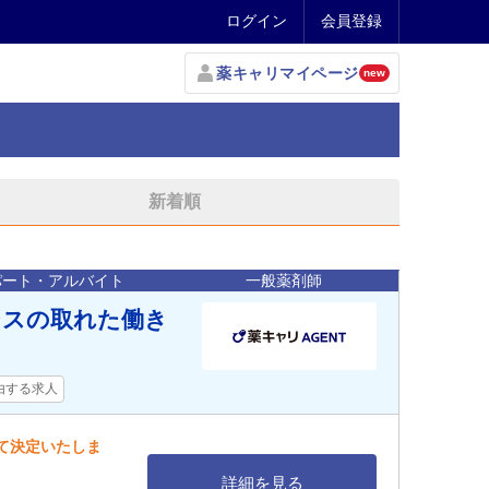
ログイン
会員登録
薬キャリマイページ
new
新着順
パート・アルバイト
一般薬剤師
ンスの取れた働き
由する求人
して決定いたしま
詳細を見る