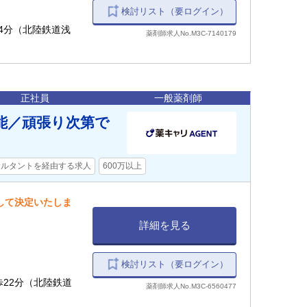
検討リスト（要ログイン）
歩4分（北陸鉄道浅
薬剤師求人No.M3C-7140179
正社員
一般薬剤師
能／頑張り次第で
サルタントを経由する求人
600万以上
慮して決定いたしま
詳細を見る
検討リスト（要ログイン）
徒歩22分（北陸鉄道
薬剤師求人No.M3C-6560477