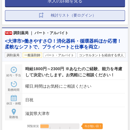
求人の詳細を見る
検討リスト（要ログイン）
調剤薬局 ｜ パート・アルバイト
NEW
<大津市>働きやすさ◎！消化器科・循環器科ほか応需！
柔軟なシフトで、プライベートと仕事を両立♪
調剤薬局
一般薬剤師
パート・アルバイト
コンサルタントを経由する求人
時給1800円～2300円 ※あなたのご経験、能力を考慮
して決定いたします。お気軽にご相談ください！
給与・手当
曜日,時間はお気軽にご相談ください
勤務時間
日祝
休日・休暇
滋賀県大津市
勤務地
閲覧状況
今が狙い目！