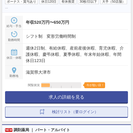
ボーナス・賞与あり
休日120日
有休推奨
30枚/日以下
大手（50店舗）
…
年収520万円〜650万円
給与・手当
シフト制 変形労働時間制
勤務時間
週休2日制、有給休暇、産前産後休暇、育児休暇、介
護休暇、慶弔休暇、夏季休暇、年末年始休暇、年間
休日・休暇
休日123日
滋賀県大津市
勤務地
閲覧状況
今が狙い目！
求人の詳細を見る
検討リスト（要ログイン）
調剤薬局 ｜ パート・アルバイト
NEW