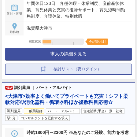
年間休日123日 各種休暇・休業制度、産前産後休
業、育児休業と充実の復帰サポート、育児短時間勤
休日・休暇
務制度、介護休業、特別休暇
滋賀県大津市
勤務地
閲覧状況
今が狙い目！
求人の詳細を見る
検討リスト（要ログイン）
調剤薬局 ｜ パート・アルバイト
NEW
<大津市>効率よく働いてプライベートも充実！シフト柔
軟対応◎消化器科・循環器科ほか複数科目応需☆
調剤薬局
一般薬剤師
パート・アルバイト
住宅補助(手当)・寮・社宅
駅5分
コンサルタントを経由する求人
時給1800円～2300円 ※あなたのご経験、能力を考慮