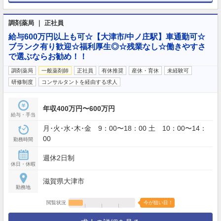
調剤薬局 ｜ 正社員
給与600万円以上も可☆【大津市/中ノ庄駅】車通勤可☆
ブランク有り歓迎☆福利厚生◎☆残業なし☆働きやすさ
で選ぶならお勧め！！
調剤薬局
一般薬剤師
正社員
有休推奨
産休・育休
未経験可
研修制度
コンサルタントを経由する求人
年収400万円〜600万円
給与・手当
月･火･水･木･金 9：00〜18：00 土 10：00〜14：
00
勤務時間
週休2日制
休日・休暇
滋賀県大津市
勤務地
閲覧状況
今が狙い目！