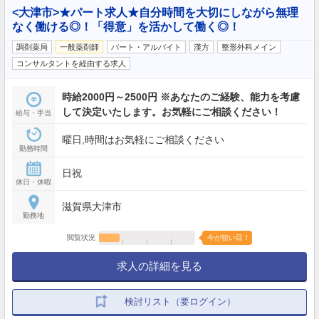
<大津市>★パート求人★自分時間を大切にしながら無理
なく働ける◎！「得意」を活かして働く◎！
調剤薬局
一般薬剤師
パート・アルバイト
漢方
整形外科メイン
コンサルタントを経由する求人
時給2000円～2500円 ※あなたのご経験、能力を考慮
して決定いたします。お気軽にご相談ください！
給与・手当
曜日,時間はお気軽にご相談ください
勤務時間
日祝
休日・休暇
滋賀県大津市
勤務地
閲覧状況
今が狙い目！
求人の詳細を見る
検討リスト（要ログイン）