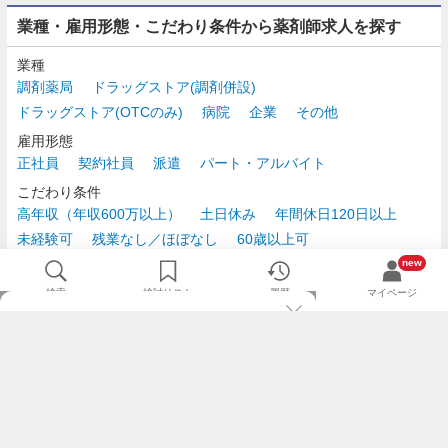
業種・雇用形態・こだわり条件から薬剤師求人を探す
業種
調剤薬局
ドラッグストア(調剤併設)
ドラッグストア(OTCのみ)
病院
企業
その他
雇用形態
正社員
契約社員
派遣
パート・アルバイト
こだわり条件
高年収（年収600万以上）
土日休み
年間休日120日以上
未経験可
残業なし／ほぼなし
60歳以上可
時給2,500円以上
new
検索
検討リスト
履歴
マイページ
TOP
m3.comログインで
求人探しがもっと便利に
最近チェックした求人一覧
薬剤師の転職成功ガイド
希望に合う新着求人を通知
コンサルタントに転職相談
人気求人を通知メールで逃さずキャッチ
検討中の求人を保存