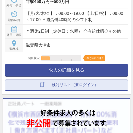
年収450万円〜500万円
給与・手当
【月/火/木/金】：09:00～19:00 【土/日/祝】：09:00
～17:00 ＊週労働40時間のシフト制
勤務時間
＊週休2日制（定休日：水曜） ◇有給休暇◇その他
休日・休暇
滋賀県大津市
勤務地
閲覧状況
今が狙い目！
求人の詳細を見る
検討リスト（要ログイン）