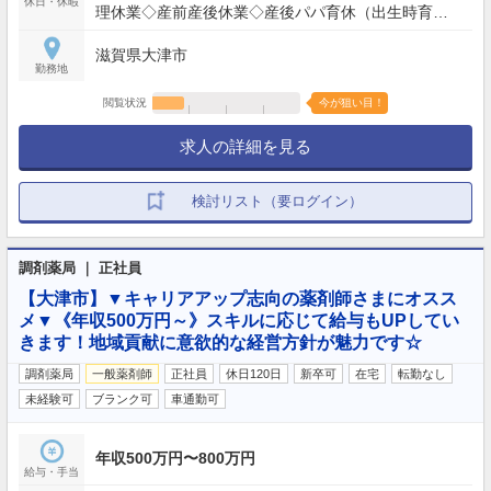
休日・休暇
理休業◇産前産後休業◇産後パパ育休（出生時育児
休業）◇育児休業
滋賀県大津市
勤務地
閲覧状況
今が狙い目！
求人の詳細を見る
検討リスト（要ログイン）
調剤薬局 ｜ 正社員
【大津市】▼キャリアアップ志向の薬剤師さまにオスス
メ▼《年収500万円～》スキルに応じて給与もUPしてい
きます！地域貢献に意欲的な経営方針が魅力です☆
調剤薬局
一般薬剤師
正社員
休日120日
新卒可
在宅
転勤なし
未経験可
ブランク可
車通勤可
年収500万円〜800万円
給与・手当