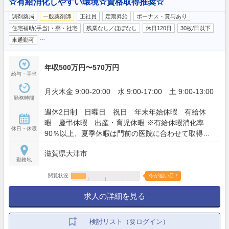
☆有給消化しやすい環境☆資格取得推奨☆
調剤薬局
一般薬剤師
正社員
定期昇給
ボーナス・賞与あり
住宅補助(手当)・寮・社宅
残業なし／ほぼなし
休日120日
30枚/日以下
…
車通勤可
年収500万円〜570万円
給与・手当
月火木金 9:00-20:00 水 9:00-17:00 土 9:00-13:00
勤務時間
週休2日制 日曜日 祝日 年末年始休暇 有給休
暇 慶弔休暇 出産・育児休暇 ※有給休暇消化率
休日・休暇
90％以上、夏季休暇は門前の医院に合わせて取得し
ています。
滋賀県大津市
勤務地
閲覧状況
今が狙い目！
求人の詳細を見る
検討リスト（要ログイン）