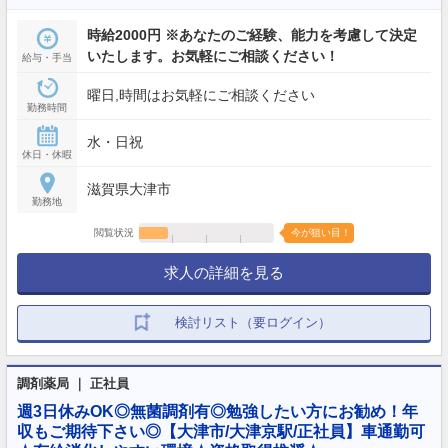
時給2000円 ※あなたのご経験、能力を考慮して決定
いたします。お気軽にご相談ください！
給与・手当
曜日,時間はお気軽にご相談ください
勤務時間
水・日祝
休日・休暇
滋賀県大津市
勤務地
閲覧状況
今が狙い目！
求人の詳細を見る
検討リスト（要ログイン）
調剤薬局 ｜ 正社員
週3日休みOK◎無菌調剤有◎勉強したい方にお勧め！年
収もご期待下さい◎【大津市/大津京駅/正社員】車通勤可