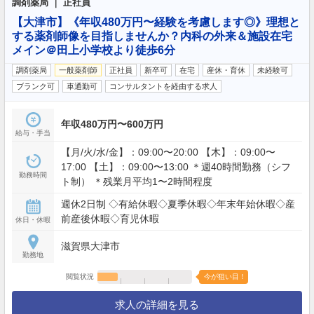
調剤薬局 ｜ 正社員
【大津市】《年収480万円〜経験を考慮します◎》理想と
する薬剤師像を目指しませんか？内科の外来＆施設在宅
メイン＠田上小学校より徒歩6分
調剤薬局
一般薬剤師
正社員
新卒可
在宅
産休・育休
未経験可
ブランク可
車通勤可
コンサルタントを経由する求人
年収480万円〜600万円
給与・手当
【月/火/水/金】：09:00〜20:00 【木】：09:00〜
17:00 【土】：09:00〜13:00 ＊週40時間勤務（シフ
勤務時間
ト制） ＊残業月平均1〜2時間程度
週休2日制 ◇有給休暇◇夏季休暇◇年末年始休暇◇産
前産後休暇◇育児休暇
休日・休暇
滋賀県大津市
勤務地
閲覧状況
今が狙い目！
求人の詳細を見る