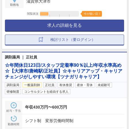
滋賀県大津市
勤務地
閲覧状況
今が狙い目！
求人の詳細を見る
検討リスト（要ログイン）
調剤薬局 ｜ 正社員
☆年間休日123日/スタッフ定着率90％以上/年収水準高め
☆【大津市/唐崎駅/正社員】☆キャリアアップ・キャリア
チェンジがしやすい環境【ツナガリキャリア】
調剤薬局
一般薬剤師
正社員
有休推奨
産休・育休
未経験可
研修制度
コンサルタントを経由する求人
年収430万円〜600万円
給与・手当
シフト制 変形労働時間制
勤務時間