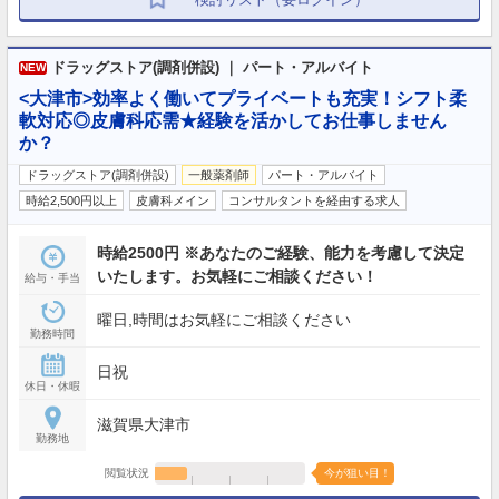
ドラッグストア(調剤併設) ｜ パート・アルバイト
NEW
<大津市>効率よく働いてプライベートも充実！シフト柔
軟対応◎皮膚科応需★経験を活かしてお仕事しません
か？
ドラッグストア(調剤併設)
一般薬剤師
パート・アルバイト
時給2,500円以上
皮膚科メイン
コンサルタントを経由する求人
時給2500円 ※あなたのご経験、能力を考慮して決定
いたします。お気軽にご相談ください！
給与・手当
曜日,時間はお気軽にご相談ください
勤務時間
日祝
休日・休暇
滋賀県大津市
勤務地
閲覧状況
今が狙い目！