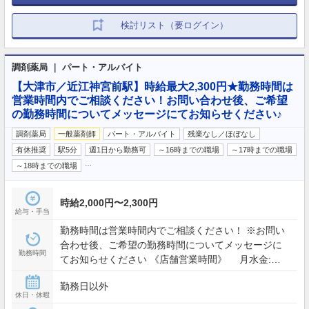
検討リスト（要ログイン）
調剤薬局 ｜ パート・アルバイト
【大津市／近江神宮前駅】時給最大2,300円★勤務時間は
営業時間内でご相談ください！お問い合わせ後、ご希望
の勤務時間についてメッセージにてお知らせください♪
調剤薬局
一般薬剤師
パート・アルバイト
残業なし／ほぼなし
有休推奨
駅5分
週1日から勤務可
～16時までの職場
～17時までの職場
…
～18時までの職場
時給2,000円〜2,300円
給与・手当
勤務時間は営業時間内でご相談ください！ ※お問い
合わせ後、ご希望の勤務時間についてメッセージに
勤務時間
てお知らせください 《店舗営業時間》 月水金:
09:00 - 12:30, 16:00 - 19:00 火土: 09:00 - 12:30
勤務日以外
休日・休暇