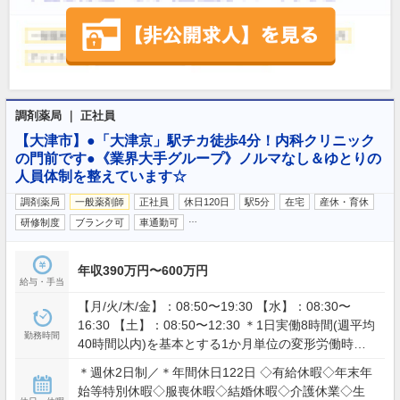
調剤薬局 ｜ 正社員
【大津市】●「大津京」駅チカ徒歩4分！内科クリニック
の門前です●《業界大手グループ》ノルマなし＆ゆとりの
人員体制を整えています☆
調剤薬局
一般薬剤師
正社員
休日120日
駅5分
在宅
産休・育休
…
研修制度
ブランク可
車通勤可
年収390万円〜600万円
給与・手当
【月/火/木/金】：08:50〜19:30 【水】：08:30〜
16:30 【土】：08:50〜12:30 ＊1日実働8時間(週平均
勤務時間
40時間以内)を基本とする1か月単位の変形労働時間
制
＊週休2日制／＊年間休日122日 ◇有給休暇◇年末年
始等特別休暇◇服喪休暇◇結婚休暇◇介護休業◇生