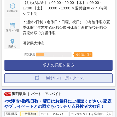
【月/火/水/金】：09:00～20:00 【木】：09:00～
17:00 【土】：09:00～13:00 ※週労働30 or 40時間
勤務時間
シフト制
＊週休2日制（定休日：日曜、祝日） ◇有給休暇◇夏
季休暇◇年末年始休暇◇慶弔休暇◇産前産後休暇◇
休日・休暇
育児休暇◇介護休暇
滋賀県大津市
勤務地
閲覧状況
今が狙い目！
求人の詳細を見る
検討リスト（要ログイン）
調剤薬局 ｜ パート・アルバイト
NEW
<大津市>勤務日数・曜日はお気軽にご相談ください♪家庭
やプライベートとの両立もバッチリ☆経験者大歓迎！
調剤薬局
一般薬剤師
パート・アルバイト
コンサルタントを経由する求人