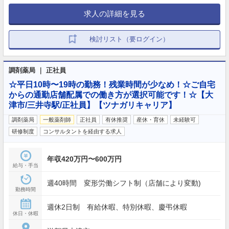
求人の詳細を見る
検討リスト（要ログイン）
調剤薬局 ｜ 正社員
☆平日10時〜19時の勤務！残業時間が少なめ！☆ご自宅
からの通勤店舗配属での働き方が選択可能です！☆【大
津市/三井寺駅/正社員】【ツナガリキャリア】
調剤薬局
一般薬剤師
正社員
有休推奨
産休・育休
未経験可
研修制度
コンサルタントを経由する求人
年収420万円〜600万円
給与・手当
週40時間 変形労働シフト制（店舗により変動)
勤務時間
週休2日制 有給休暇、特別休暇、慶弔休暇
休日・休暇