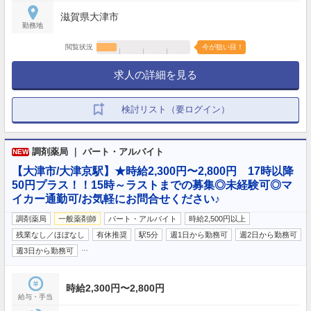
滋賀県大津市
勤務地
閲覧状況
今が狙い目！
求人の詳細を見る
検討リスト（要ログイン）
調剤薬局 ｜ パート・アルバイト
NEW
【大津市/大津京駅】★時給2,300円〜2,800円 17時以降
50円プラス！！15時～ラストまでの募集◎未経験可◎マ
イカー通勤可/お気軽にお問合せください♪
調剤薬局
一般薬剤師
パート・アルバイト
時給2,500円以上
残業なし／ほぼなし
有休推奨
駅5分
週1日から勤務可
週2日から勤務可
…
週3日から勤務可
時給2,300円〜2,800円
給与・手当