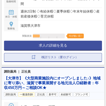
勤務時間
間
週休2日制 ◇有給休暇◇夏季休暇◇年末年始休暇◇産
前産後休暇◇育児休暇
休日・休暇
滋賀県大津市
勤務地
閲覧状況
今が狙い目！
求人の詳細を見る
検討リスト（要ログイン）
調剤薬局 ｜ 正社員
【大津市】《大型商業施設内にオープンしました♪》地域
に寄り添い、滋賀で事業展開する地元法人◎経験者：年
収450万円～ご相談OK★
調剤薬局
一般薬剤師
正社員
新卒可
未経験可
ブランク可