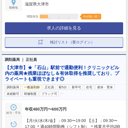
滋賀県大津市
勤務地
閲覧状況
今が狙い目！
求人の詳細を見る
検討リスト（要ログイン）
調剤薬局 ｜ 正社員
【大津市】★「石山」駅前で通勤便利！クリニックビル
内の薬局★残業ほぼなし＆有休取得を推奨しており、プ
ライベートも重視できます◎
調剤薬局
一般薬剤師
正社員
駅5分
新卒可
在宅
産休・育休
…
未経験可
研修制度
ブランク可
年収480万円〜600万円
給与・手当
【月/火/水/木/金】：09:30〜19:00 【土】：09:30〜
17:00 ＊週40時間勤務（シフト制） ＊残業月平均2時