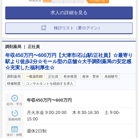
閲覧状況
今が狙い目！
求人の詳細を見る
検討リスト（要ログイン）
調剤薬局 ｜ 正社員
年収450万円〜600万円【大津市/石山駅/正社員】☆最寄り
駅より徒歩2分☆モール型の店舗☆大手調剤薬局の安定感
☆充実した福利厚生☆
調剤薬局
一般薬剤師
正社員
有休推奨
産休・育休
未経験可
研修制度
コンサルタントを経由する求人
年収450万円〜600万円
給与・手当
月火水金 9:00-20:00 木 8:30-16:30 土 9:00-
15:00
勤務時間
週休2日制
休日・休暇