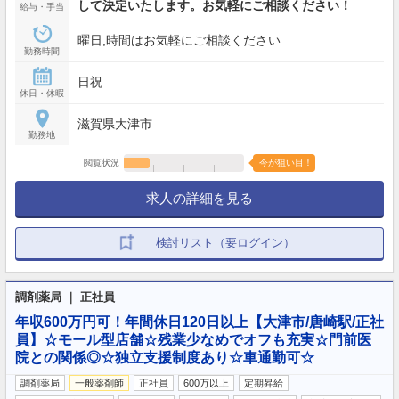
して決定いたします。お気軽にご相談ください！
給与・手当
曜日,時間はお気軽にご相談ください
勤務時間
日祝
休日・休暇
滋賀県大津市
勤務地
閲覧状況
今が狙い目！
求人の詳細を見る
検討リスト（要ログイン）
調剤薬局 ｜ 正社員
年収600万円可！年間休日120日以上【大津市/唐崎駅/正社
員】☆モール型店舗☆残業少なめでオフも充実☆門前医
院との関係◎☆独立支援制度あり☆車通勤可☆
調剤薬局
一般薬剤師
正社員
600万以上
定期昇給