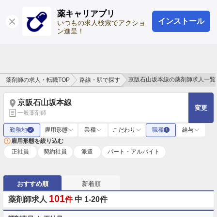
薬キャリアプリ
インストール
ログイン
会員登録
いつもの求人検索でアクショ
ン進呈！
京阪石山坂本線の薬剤師求人一覧
薬剤師の求人・転職TOP
路線・駅で探す
京阪石山坂本線
変更
一般薬剤師
勤務地
雇用形態
業種
こだわり
職種
給与
✓
1
雇用形態を絞り込む
正社員
契約社員
派遣
パート・アルバイト
おすすめ順
新着順
101
薬剤師求人
件
中 1-20件