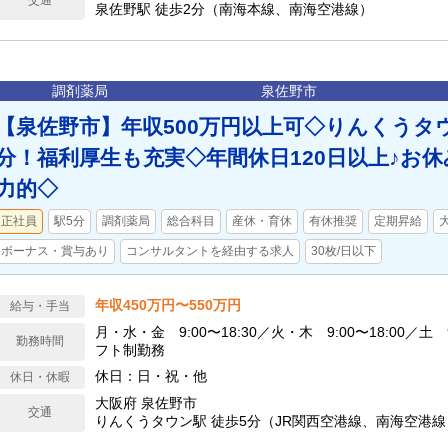
交通
泉佐野駅 徒歩2分（南海本線、南海空港線）
調剤薬局
泉佐野市
【泉佐野市】年収500万円以上可◇りんくうタ
分！福利厚生も充実◇年間休日120日以上♪お
力的◇
正社員
駅5分
調剤薬局
総合科目
産休・育休
有休推奨
定期昇給
ボーナス・賞与あり
コンサルタントを経由する求人
30枚/日以下
年収450万円〜550万円
給与・手当
月・水・金 9:00〜18:30／火・木 9:00〜18:00／土 9
勤務時間
フト制勤務
休日：日・祝・他
休日・休暇
大阪府 泉佐野市
交通
りんくうタウン駅 徒歩5分（JR関西空港線、南海空港線