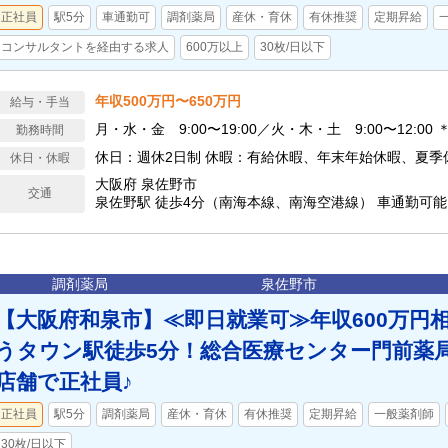
正社員
駅5分
車通勤可
調剤薬局
産休・育休
有休推奨
定期昇給
コンサルタントを経由する求人
600万以上
30枚/日以下
年収500万円〜650万円
給与・手当
月・水・金 9:00〜19:00／火・木・土 9:00〜12:0
勤務時間
休日：週休2日制 休暇：有給休暇、年末年始休暇、夏季
休日・休暇
大阪府 泉佐野市
交通
泉佐野駅 徒歩4分（南海本線、南海空港線） 車通勤可能
調剤薬局
泉佐野市
【大阪府和泉市】≪即日就業可≫年収600万円
うタウン駅徒歩5分！総合医療センター門前薬
店舗で正社員♪
正社員
駅5分
調剤薬局
産休・育休
有休推奨
定期昇給
一般薬剤師
30枚/日以下