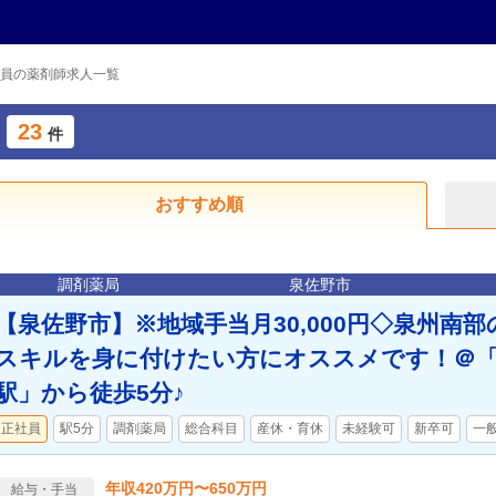
員の薬剤師求人一覧
23
件
おすすめ順
調剤薬局
泉佐野市
【泉佐野市】※地域手当月30,000円◇泉州南
スキルを身に付けたい方にオススメです！＠
駅」から徒歩5分♪
正社員
駅5分
調剤薬局
総合科目
産休・育休
未経験可
新卒可
一
年収420万円〜650万円
給与・手当