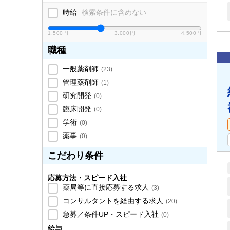
時給
検索条件に含めない
1,500円
3,000円
4,500円
職種
一般薬剤師
(
23
)
管理薬剤師
(
1
)
研究開発
(
0
)
臨床開発
(
0
)
学術
(
0
)
薬事
(
0
)
こだわり条件
応募方法・スピード入社
薬局等に直接応募する求人
(
3
)
コンサルタントを経由する求人
(
20
)
急募／条件UP・スピード入社
(
0
)
給与