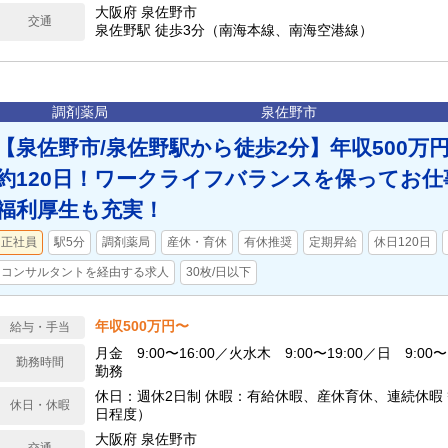
大阪府 泉佐野市
交通
泉佐野駅 徒歩3分（南海本線、南海空港線）
調剤薬局
泉佐野市
【泉佐野市/泉佐野駅から徒歩2分】年収500万
約120日！ワークライフバランスを保ってお
福利厚生も充実！
正社員
駅5分
調剤薬局
産休・育休
有休推奨
定期昇給
休日120日
コンサルタントを経由する求人
30枚/日以下
年収500万円〜
給与・手当
月金 9:00〜16:00／火水木 9:00〜19:00／日 9:00〜
勤務時間
勤務
休日：週休2日制 休暇：有給休暇、産休育休、連続休暇 
休日・休暇
日程度）
大阪府 泉佐野市