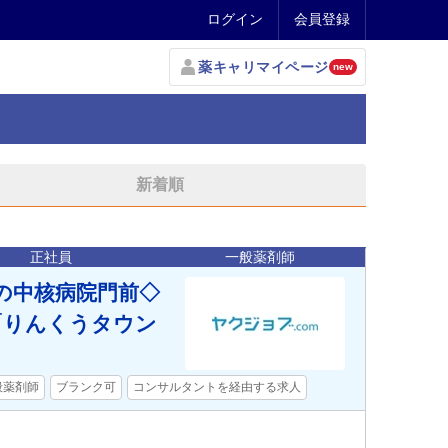
ログイン
会員登録
薬キャリマイページ
new
新着順
正社員
一般薬剤師
部の中核病院門前◇
「りんくうタウン
般薬剤師
ブランク可
コンサルタントを経由する求人