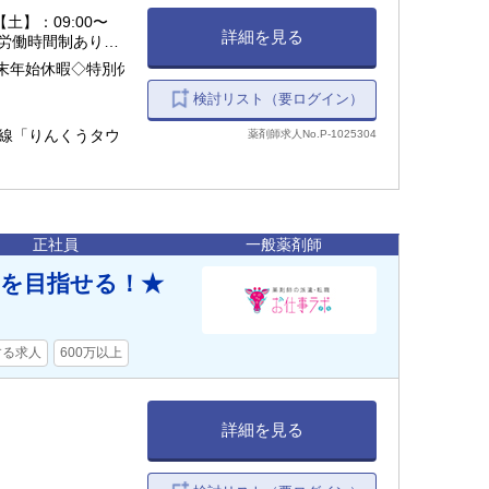
 【土】：09:00〜
詳細を見る
形労働時間制あり）
末年始休暇◇特別休
検討リスト（要ログイン）
港線「りんくうタウ
薬剤師求人No.P-1025304
正社員
一般薬剤師
円を目指せる！★
する求人
600万以上
詳細を見る