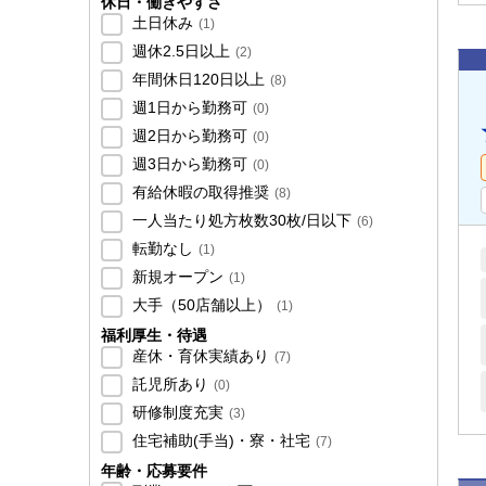
休日・働きやすさ
土日休み
(
1
)
週休2.5日以上
(
2
)
年間休日120日以上
(
8
)
週1日から勤務可
(
0
)
週2日から勤務可
(
0
)
週3日から勤務可
(
0
)
有給休暇の取得推奨
(
8
)
一人当たり処方枚数30枚/日以下
(
6
)
転勤なし
(
1
)
新規オープン
(
1
)
大手（50店舗以上）
(
1
)
福利厚生・待遇
産休・育休実績あり
(
7
)
託児所あり
(
0
)
研修制度充実
(
3
)
住宅補助(手当)・寮・社宅
(
7
)
年齢・応募要件