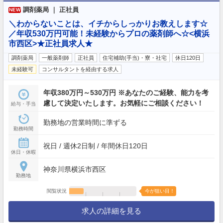
調剤薬局 ｜ 正社員
NEW
＼わからないことは、イチからしっかりお教えします☆
／年収530万円可能！未経験からプロの薬剤師へ☆<横浜
市西区>★正社員求人★
調剤薬局
一般薬剤師
正社員
住宅補助(手当)・寮・社宅
休日120日
未経験可
コンサルタントを経由する求人
年収380万円～530万円 ※あなたのご経験、能力を考
慮して決定いたします。お気軽にご相談ください！
給与・手当
勤務地の営業時間に準ずる
勤務時間
祝日 / 週休2日制 / 年間休日120日
休日・休暇
神奈川県横浜市西区
勤務地
閲覧状況
今が狙い目！
求人の詳細を見る