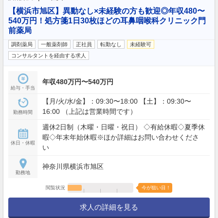
【横浜市旭区】異動なし×未経験の方も歓迎◎年収480〜
540万円！処方箋1日30枚ほどの耳鼻咽喉科クリニック門
前薬局
調剤薬局
一般薬剤師
正社員
転勤なし
未経験可
コンサルタントを経由する求人
年収480万円〜540万円
給与・手当
【月/火/水/金】：09:30〜18:00 【土】：09:30〜
16:00 （上記は営業時間です）
勤務時間
週休2日制（木曜・日曜・祝日） ◇有給休暇◇夏季休
暇◇年末年始休暇※ほか詳細はお問い合わせくださ
休日・休暇
い
神奈川県横浜市旭区
勤務地
閲覧状況
今が狙い目！
求人の詳細を見る