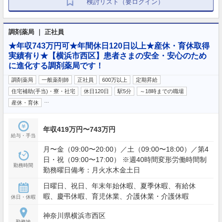
検討リスト（要ログイン）
調剤薬局 ｜ 正社員
★年収743万円可★年間休日120日以上★産休・育休取得
実績有り★【横浜市西区】患者さまの安全・安心のため
に進化する調剤薬局です！
調剤薬局
一般薬剤師
正社員
600万以上
定期昇給
住宅補助(手当)・寮・社宅
休日120日
駅5分
～18時までの職場
…
産休・育休
年収419万円〜743万円
給与・手当
月〜金（09:00〜20:00）／土（09:00〜18:00）／第4
日・祝（09:00〜17:00） ※週40時間変形労働時間制
勤務時間
勤務曜日備考：月火水木金土日
日曜日、祝日、年末年始休暇、夏季休暇、有給休
暇、慶弔休暇、育児休業、介護休業・介護休暇
休日・休暇
神奈川県横浜市西区
勤務地