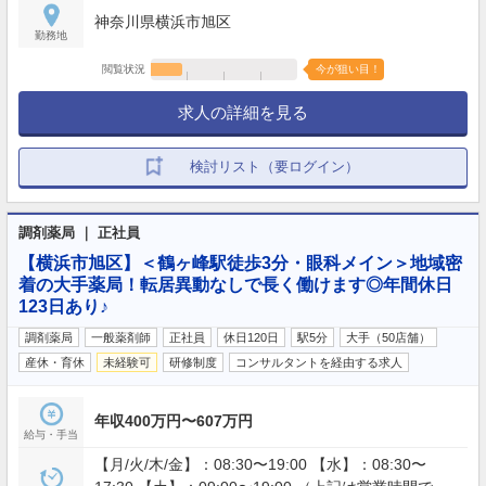
神奈川県横浜市旭区
勤務地
閲覧状況
今が狙い目！
求人の詳細を見る
検討リスト（要ログイン）
調剤薬局 ｜ 正社員
【横浜市旭区】＜鶴ヶ峰駅徒歩3分・眼科メイン＞地域密
着の大手薬局！転居異動なしで長く働けます◎年間休日
123日あり♪
調剤薬局
一般薬剤師
正社員
休日120日
駅5分
大手（50店舗）
産休・育休
未経験可
研修制度
コンサルタントを経由する求人
年収400万円〜607万円
給与・手当
【月/火/木/金】：08:30〜19:00 【水】：08:30〜