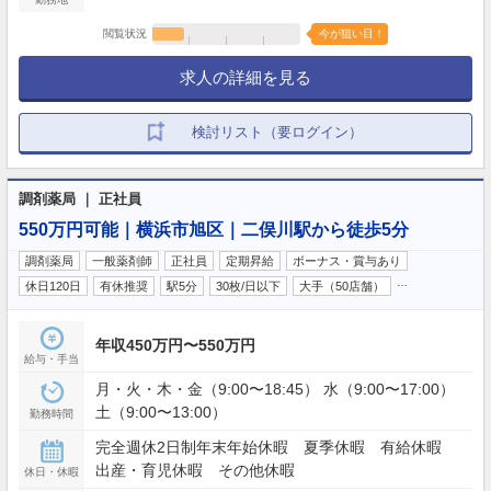
閲覧状況
今が狙い目！
求人の詳細を見る
検討リスト（要ログイン）
調剤薬局 ｜ 正社員
550万円可能｜横浜市旭区｜二俣川駅から徒歩5分
調剤薬局
一般薬剤師
正社員
定期昇給
ボーナス・賞与あり
…
休日120日
有休推奨
駅5分
30枚/日以下
大手（50店舗）
年収450万円〜550万円
給与・手当
月・火・木・金（9:00〜18:45） 水（9:00〜17:00）
土（9:00〜13:00）
勤務時間
完全週休2日制年末年始休暇 夏季休暇 有給休暇
出産・育児休暇 その他休暇
休日・休暇