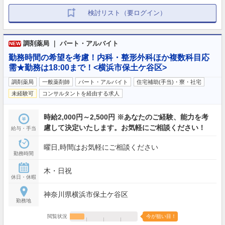
検討リスト（要ログイン）
調剤薬局 ｜ パート・アルバイト
NEW
勤務時間の希望を考慮！内科・整形外科ほか複数科目応
需★勤務は18:00まで！<横浜市保土ケ谷区>
調剤薬局
一般薬剤師
パート・アルバイト
住宅補助(手当)・寮・社宅
未経験可
コンサルタントを経由する求人
時給2,000円～2,500円 ※あなたのご経験、能力を考
慮して決定いたします。お気軽にご相談ください！
給与・手当
曜日,時間はお気軽にご相談ください
勤務時間
木・日祝
休日・休暇
神奈川県横浜市保土ケ谷区
勤務地
閲覧状況
今が狙い目！