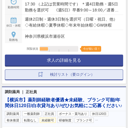
17:30 （上記は営業時間です） ＊週4日勤務・週5日
勤務時間
勤務を選択可 《週5日》早番9:00～18:00／遅番
10:00～19:00 《週4日》平日8:30～19:30／土曜
週休2日制・週休3日制を選択可（日曜・祝日、他）
8:30～17:30 ＊残業ほぼなし
◇有給休暇◇夏季休暇◇年末年始休暇◇GW休暇
休日・休暇
神奈川県横浜市瀬谷区
勤務地
閲覧状況
今が狙い目！
求人の詳細を見る
検討リスト（要ログイン）
調剤薬局 ｜ 正社員
【横浜市】薬剤師経験者優遇★未経験、ブランク可能/年
間休日120日/白衣貸与あり/ぜひお気軽にご応募ください♪
調剤薬局
一般薬剤師
正社員
ボーナス・賞与あり
休日120日
…
有休推奨
転勤なし
未経験可
研修制度
ブランク可