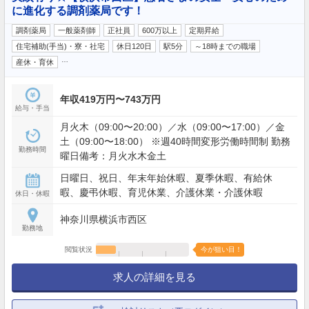
に進化する調剤薬局です！
調剤薬局
一般薬剤師
正社員
600万以上
定期昇給
住宅補助(手当)・寮・社宅
休日120日
駅5分
～18時までの職場
…
産休・育休
年収419万円〜743万円
給与・手当
月火木（09:00〜20:00）／水（09:00〜17:00）／金
土（09:00〜18:00） ※週40時間変形労働時間制 勤務
勤務時間
曜日備考：月火水木金土
日曜日、祝日、年末年始休暇、夏季休暇、有給休
暇、慶弔休暇、育児休業、介護休業・介護休暇
休日・休暇
神奈川県横浜市西区
勤務地
閲覧状況
今が狙い目！
求人の詳細を見る