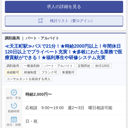
求人の詳細を見る
検討リスト（要ログイン）
調剤薬局 ｜ パート・アルバイト
≪天王町駅≫バスで21分！★時給2000円以上！年間休日
120日以上でプライベート充実！★多岐にわたる業務で医
療貢献ができる！★福利厚生や研修システム充実
調剤薬局
一般薬剤師
パート・アルバイト
定期昇給
休日120日
未経験可
研修制度
ブランク可
車通勤可
コンサルタントを経由する求人
時給2,000円〜
給与・手当
応相談 9:00〜19:00 週2〜3日 曜日相談可能
勤務時間
日・祝
休日・休暇