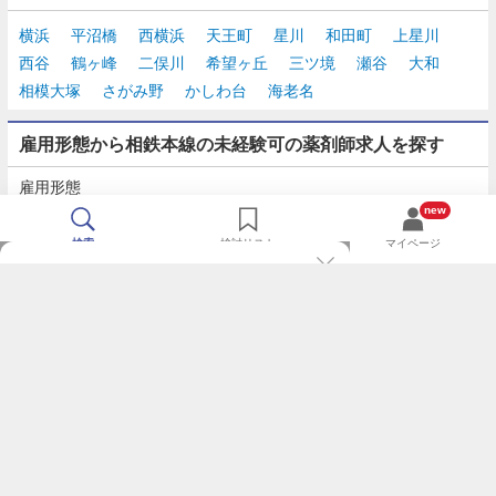
横浜
平沼橋
西横浜
天王町
星川
和田町
上星川
西谷
鶴ヶ峰
二俣川
希望ヶ丘
三ツ境
瀬谷
大和
相模大塚
さがみ野
かしわ台
海老名
雇用形態から相鉄本線の未経験可の薬剤師求人を探す
雇用形態
正社員
契約社員
派遣
パート・アルバイト
new
検索
検討リスト
マイページ
TOP
m3.comログインで
求人探しがもっと便利に
最近チェックした求人一覧
薬剤師の転職成功ガイド
希望に合う新着求人を通知
コンサルタントに転職相談
人気求人を通知メールで逃さずキャッチ
検討中の求人を保存
利用規約
個人情報の取り扱いについて
求人をキープして、比較・検討できる
応募フォームの入力が簡単に
基本情報の入力省略で即応募完了