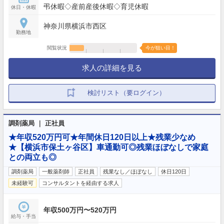
弔休暇◇産前産後休暇◇育児休暇
休日・休暇
神奈川県横浜市西区
勤務地
閲覧状況
今が狙い目！
求人の詳細を見る
検討リスト（要ログイン）
調剤薬局 ｜ 正社員
★年収520万円可★年間休日120日以上★残業少なめ
★【横浜市保土ヶ谷区】車通勤可◎残業ほぼなしで家庭
との両立も◎
調剤薬局
一般薬剤師
正社員
残業なし／ほぼなし
休日120日
未経験可
コンサルタントを経由する求人
年収500万円〜520万円
給与・手当