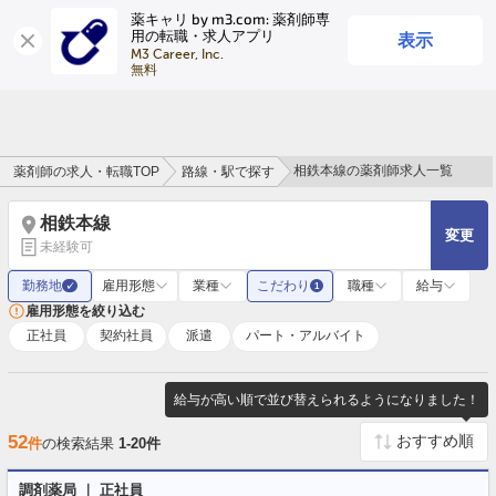
薬キャリ by m3.com: 薬剤師専
表示
用の転職・求人アプリ
ログイン
会員登録
M3 Career, Inc.

無料
相鉄本線の薬剤師求人一覧
薬剤師の求人・転職TOP
路線・駅で探す
相鉄本線
変更
未経験可
勤務地
雇用形態
業種
こだわり
職種
給与
✓
1
雇用形態を絞り込む
正社員
契約社員
派遣
パート・アルバイト
給与が高い順で並び替えられるようになりました！
52
件
の検索結果
1-20件
調剤薬局 ｜ 正社員