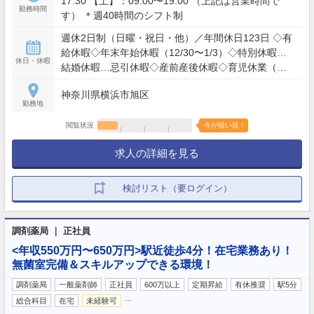
17:30 【土】：09:00〜19:00 （上記は営業時間で
勤務時間
す） ＊週40時間のシフト制
週休2日制（日曜・祝日・他）／年間休日123日 ◇有
給休暇◇年末年始休暇（12/30〜1/3）◇特別休暇…
休日・休暇
結婚休暇…忌引休暇◇産前産後休暇◇育児休業（最
長２歳まで）◇介護休暇◇子の看護休暇（小学校就
神奈川県横浜市旭区
学前の子に限る）
勤務地
閲覧状況
今が狙い目！
求人の詳細を見る
検討リスト（要ログイン）
調剤薬局 ｜ 正社員
<年収550万円〜650万円>駅近徒歩4分！在宅業務あり！
無菌室完備＆スキルアップできる環境！
調剤薬局
一般薬剤師
正社員
600万以上
定期昇給
有休推奨
駅5分
…
総合科目
在宅
未経験可