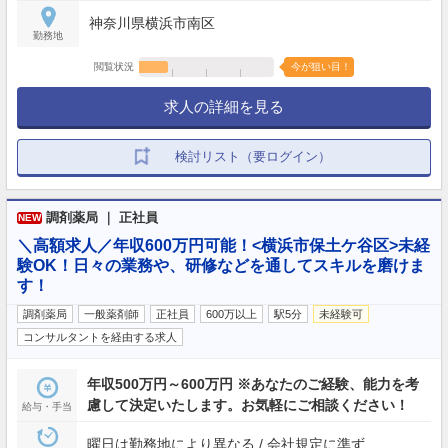
神奈川県横浜市南区
勤務地
閲覧状況
今が狙い目！
求人の詳細を見る
検討リスト（要ログイン）
調剤薬局 ｜ 正社員
NEW
＼高額求人／年収600万円可能！<横浜市保土ケ谷区>未経
験OK！日々の業務や、研修などを通してスキルを磨けま
す！
調剤薬局
一般薬剤師
正社員
600万以上
駅5分
未経験可
コンサルタントを経由する求人
年収500万円～600万円 ※あなたのご経験、能力を考
慮して決定いたします。お気軽にご相談ください！
給与・手当
曜日は勤務地により異なる / 会社規定に準ず