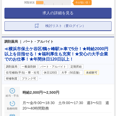
閲覧状況
今が狙い目！
求人の詳細を見る
検討リスト（要ログイン）
調剤薬局 ｜ パート・アルバイト
≪横浜市保土ケ谷区/鶴ヶ峰駅≫車で5分！★時給2000円
以上を目指せる！★福利厚生も充実！★安心の大手企業
でのお仕事！★年間休日120日以上！
調剤薬局
一般薬剤師
パート・アルバイト
定期昇給
住宅補助(手当)・寮・社宅
休日120日
大手（50店舗）
未経験可
…
研修制度
ブランク可
時給2,000円〜2,500円
給与・手当
月〜金/9:00〜18:30 土/9:00〜17:30 週3〜5日 週
20〜40時間勤務
勤務時間