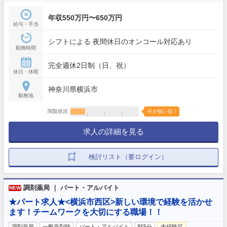
年収550万円〜650万円
給与・手当
シフトによる 夜間休日のオンコール対応あり
勤務時間
完全週休2日制（日、祝）
休日・休暇
神奈川県横浜市
勤務地
閲覧状況
今が狙い目！
求人の詳細を見る
検討リスト（要ログイン）
調剤薬局 ｜ パート・アルバイト
NEW
★パート求人★<横浜市西区>新しい環境で経験を活かせ
ます！チームワークを大切にする職場！！
調剤薬局
一般薬剤師
パート・アルバイト
駅5分
未経験可