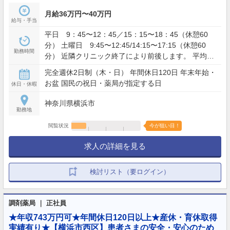
月給36万円〜40万円
給与・手当
平日 9：45〜12：45／15：15〜18：45（休憩60
分） 土曜日 9:45〜12:45/14:15〜17:15（休憩60
勤務時間
分） 近隣クリニック終了により前後します。 平均月
間残業時間 月 30 時間程度（実績）
完全週休2日制（木・日） 年間休日120日 年末年始・
お盆 国民の祝日・薬局が指定する日
休日・休暇
神奈川県横浜市
勤務地
閲覧状況
今が狙い目！
求人の詳細を見る
検討リスト（要ログイン）
調剤薬局 ｜ 正社員
★年収743万円可★年間休日120日以上★産休・育休取得
実績有り★【横浜市西区】患者さまの安全・安心のため