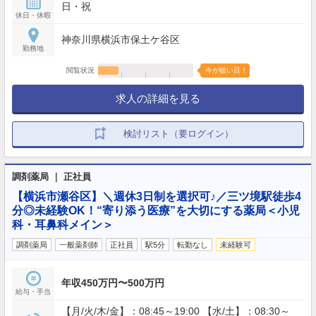
日・祝
休日・休暇
神奈川県横浜市保土ケ谷区
勤務地
閲覧状況
今が狙い目！
求人の詳細を見る
検討リスト（要ログイン）
調剤薬局 ｜ 正社員
【横浜市瀬谷区】＼週休3日制を選択可♪／三ツ境駅徒歩4
分◎未経験OK！“寄り添う医療”を大切にする薬局＜小児
科・耳鼻科メイン＞
調剤薬局
一般薬剤師
正社員
駅5分
転勤なし
未経験可
年収450万円〜500万円
給与・手当
【月/火/木/金】：08:45～19:00 【水/土】：08:30～