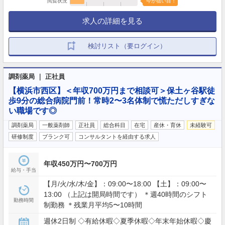
閲覧状況
今が狙い目！
求人の詳細を見る
検討リスト（要ログイン）
調剤薬局 ｜ 正社員
【横浜市西区】＜年収700万円まで相談可＞保土ヶ谷駅徒
歩9分の総合病院門前！常時2〜3名体制で慌ただしすぎな
い職場です◎
調剤薬局
一般薬剤師
正社員
総合科目
在宅
産休・育休
未経験可
研修制度
ブランク可
コンサルタントを経由する求人
年収450万円〜700万円
給与・手当
【月/火/水/木/金】：09:00〜18:00 【土】：09:00〜
13:00 （上記は開局時間です） ＊週40時間のシフト
勤務時間
制勤務 ＊残業月平均5〜10時間
週休2日制 ◇有給休暇◇夏季休暇◇年末年始休暇◇慶