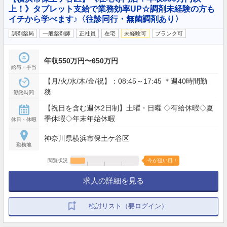
上！》タブレット支給で業務効率UP☆調剤未経験の方も
イチから学べます♪〈往診同行・無菌調剤あり〉
調剤薬局
一般薬剤師
正社員
在宅
未経験可
ブランク可
年収550万円〜650万円
給与・手当
【月/火/水/木/金/祝】：08:45～17:45 ＊週40時間勤
務
勤務時間
【祝日を含む週休2日制】土曜・日曜 ◇有給休暇◇夏
季休暇◇年末年始休暇
休日・休暇
神奈川県横浜市保土ケ谷区
勤務地
閲覧状況
今が狙い目！
求人の詳細を見る
検討リスト（要ログイン）