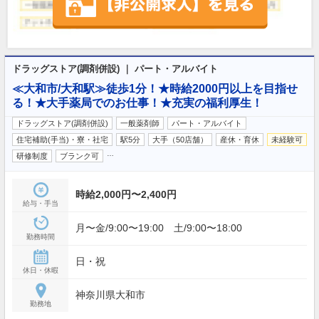
ドラッグストア(調剤併設) ｜ パート・アルバイト
≪大和市/大和駅≫徒歩1分！★時給2000円以上を目指せ
る！★大手薬局でのお仕事！★充実の福利厚生！
ドラッグストア(調剤併設)
一般薬剤師
パート・アルバイト
住宅補助(手当)・寮・社宅
駅5分
大手（50店舗）
産休・育休
未経験可
…
研修制度
ブランク可
時給2,000円〜2,400円
給与・手当
月〜金/9:00〜19:00 土/9:00〜18:00
勤務時間
日・祝
休日・休暇
神奈川県大和市
勤務地