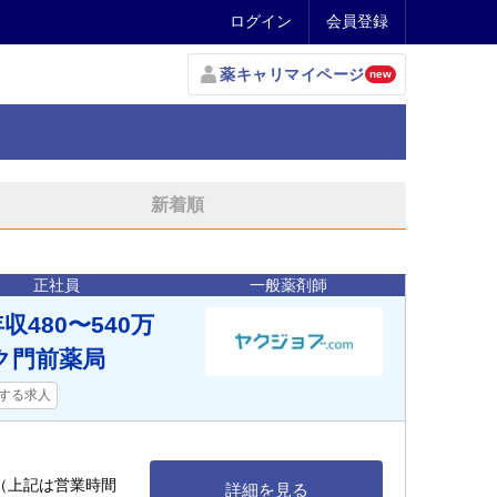
ログイン
会員登録
薬キャリマイページ
new
新着順
正社員
一般薬剤師
480〜540万
ク門前薬局
する求人
00 （上記は営業時間
詳細を見る