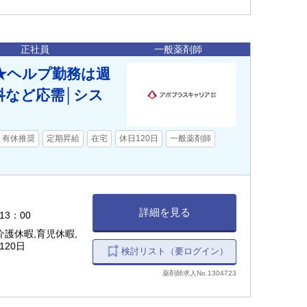
正社員
一般薬剤師
★ヘルプ勤務は週
科など応需│シス
有休推奨
定期昇給
在宅
休日120日
一般薬剤師
詳細を見る
13：00
護休暇,育児休暇,
120日
検討リスト（要ログイン）
薬剤師求人No.1304723