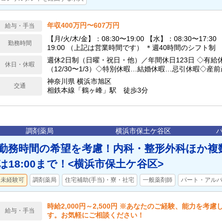
年収400万円〜607万円
給与・手当
【月/火/木/金】：08:30〜19:00 【水】：08:30〜17:30
勤務時間
19:00 （上記は営業時間です） ＊週40時間のシフト制
週休2日制（日曜・祝日・他）／年間休日123日 ◇有給
休日・休暇
（12/30〜1/3）◇特別休暇…結婚休暇…忌引休暇◇産
（最長２歳まで）◇介護休暇◇子の看護休暇（小学校就
神奈川県 横浜市旭区
交通
相鉄本線「鶴ヶ峰」駅 徒歩3分
調剤薬局
横浜市保土ケ谷区
勤務時間の希望を考慮！内科・整形外科ほか複
は18:00まで！<横浜市保土ケ谷区>
未経験可
調剤薬局
住宅補助(手当)・寮・社宅
一般薬剤師
パート・アル
時給2,000円～2,500円 ※あなたのご経験、能力を考
給与・手当
す。お気軽にご相談ください！