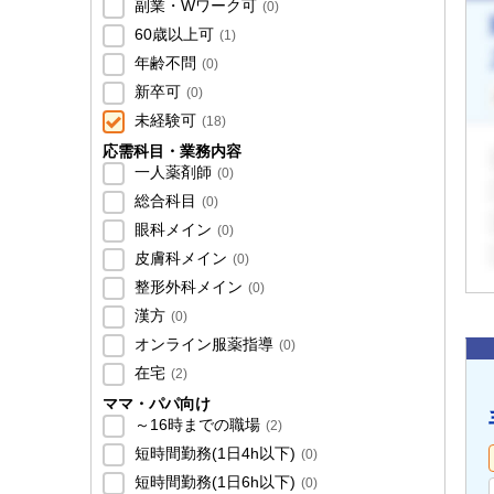
副業・Wワーク可
(
0
)
60歳以上可
(
1
)
年齢不問
(
0
)
新卒可
(
0
)
未経験可
(
18
)
応需科目・業務内容
一人薬剤師
(
0
)
総合科目
(
0
)
眼科メイン
(
0
)
皮膚科メイン
(
0
)
整形外科メイン
(
0
)
漢方
(
0
)
オンライン服薬指導
(
0
)
在宅
(
2
)
ママ・パパ向け
～16時までの職場
(
2
)
短時間勤務(1日4h以下)
(
0
)
短時間勤務(1日6h以下)
(
0
)