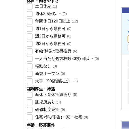
休日・働きやすさ
土日休み
(
1
)
週休2.5日以上
(
0
)
年間休日120日以上
(
12
)
週1日から勤務可
(
0
)
週2日から勤務可
(
0
)
週3日から勤務可
(
0
)
有給休暇の取得推奨
(
6
)
一人当たり処方枚数30枚/日以下
(
0
)
転勤なし
(
3
)
新規オープン
(
0
)
大手（50店舗以上）
(
3
)
福利厚生・待遇
産休・育休実績あり
(
5
)
託児所あり
(
1
)
研修制度充実
(
9
)
住宅補助(手当)・寮・社宅
(
8
)
年齢・応募要件