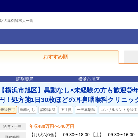
駅の薬剤師求人一覧
おすすめ順
調剤薬局
横浜市旭区
【横浜市旭区】異動なし×未経験の方も歓迎◎年収
円！処方箋1日30枚ほどの耳鼻咽喉科クリニッ
未経験可
転勤なし
調剤薬局
正社員
一般薬剤師
コンサルタントを経由
年収480万円〜540万円
給与・手当
【月/火/水/金】：09:30〜18:00 【土】：09:30〜16:
勤務時間