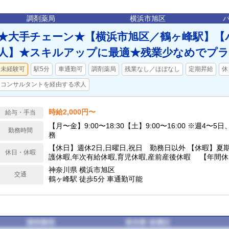
調剤薬局
横浜市旭区
★大手チェーン★【横浜市旭区／鶴ヶ峰駅】【
人】★スキルアップに最適★残業少なめでプラ
未経験可
駅5分
車通勤可
調剤薬局
残業なし／ほぼなし
定期昇給
休
コンサルタントを経由する求人
時給2,000円〜
給与・手当
【月〜金】9:00〜18:30【土】9:00〜16:00 ※週4〜5
勤務時間
務
【休日】週休2日,日曜日,祝日 勤務日以外 【休暇】夏期
休日・休暇
護休暇,年次有給休暇,育児休暇,産前産後休暇 【年間休
神奈川県 横浜市旭区
交通
鶴ヶ峰駅 徒歩5分 車通勤可能