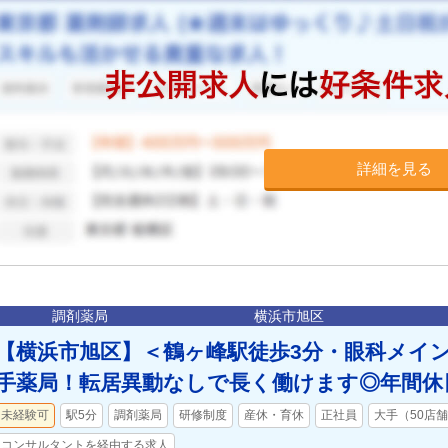
詳細を見る
調剤薬局
横浜市旭区
【横浜市旭区】＜鶴ヶ峰駅徒歩3分・眼科メイ
手薬局！転居異動なしで長く働けます◎年間休日
未経験可
駅5分
調剤薬局
研修制度
産休・育休
正社員
大手（50店
コンサルタントを経由する求人