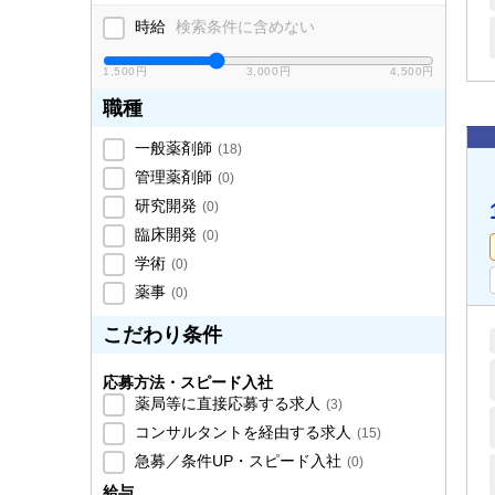
時給
検索条件に含めない
1,500円
3,000円
4,500円
職種
一般薬剤師
(
18
)
管理薬剤師
(
0
)
研究開発
(
0
)
臨床開発
(
0
)
学術
(
0
)
薬事
(
0
)
こだわり条件
応募方法・スピード入社
薬局等に直接応募する求人
(
3
)
コンサルタントを経由する求人
(
15
)
急募／条件UP・スピード入社
(
0
)
給与