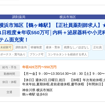
調剤薬局
横浜市旭区
横浜市旭区【鶴ヶ峰駅】【正社員薬剤師求人】
1日程度★年収550万可│内科＋泌尿器科や小児
テム面充実！
未経験可
調剤薬局
研修制度
産休・育休
残業なし／ほぼなし
正社員
ボーナス・賞与あり
ブランク可
コンサルタントを経由する求人
年収420万円〜550万円
給与・手当
【月〜金】9：00〜13:30/14:30〜18：30【土】9：00〜
勤務時間
【休日】週休2日,日曜日,祝日 【休暇】年次有給休暇,介
休日・休暇
年末年始,夏期休暇,産前産後休暇,慶弔休暇 【年間休日】
神奈川県 横浜市旭区
交通
鶴ヶ峰駅 徒歩6分