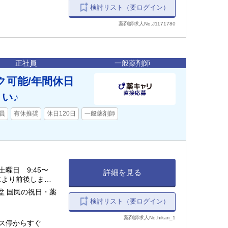
検討リスト（要ログイン）
薬剤師求人No.J1171780
正社員
一般薬剤師
ク可能/年間休日
い♪
員
有休推奨
休日120日
一般薬剤師
土曜日 9:45〜
詳細を見る
終了により前後しま
盆 国民の祝日・薬
検討リスト（要ログイン）
薬剤師求人No.hikari_1
バス停からすぐ