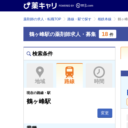
薬剤師の求人・転職TOP
路線・駅で探す
相鉄本線
鶴ヶ峰
18
鶴ヶ峰駅の薬剤師求人・募集
件
検索条件
地域
路線
時間
現在の路線・駅
鶴ヶ峰駅
変更