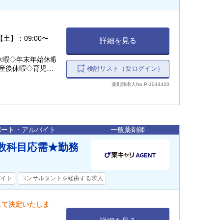
 【土】：09:00〜
詳細を見る
休暇◇年末年始休暇
前産後休暇◇育児休業
検討リスト（要ログイン）
学前の子に限る）
薬剤師求人No.P-1044420
パート・アルバイト
一般薬剤師
数科目応需★勤務
バイト
コンサルタントを経由する求人
慮して決定いたしま