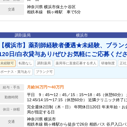
神奈川県 横浜市保土ケ谷区
交通
相鉄本線 鶴ヶ峰駅 車で5分
調剤薬局
横浜市
【横浜市】薬剤師経験者優遇★未経験、ブラン
120日/白衣貸与あり/ぜひお気軽にご応募くださ
未経験可
転勤なし
調剤薬局
薬局等に直接応募する求人
研修制度
正社
ボーナス・賞与あり
ブランク可
月給36万円〜40万円
給与・手当
平日 9：45〜12：45／15：15〜18：45（休憩60分） 
勤務時間
12:45/14:15〜17:15（休憩60分） 近隣クリニック
す。 平均月間残業時間 月 30 時間程度（実績）
完全週休2日制（木・日） 年間休日120日 年末年始・お
休日・休暇
局が指定する日
神奈川県 横浜市
交通
相鉄本線 鶴ヶ峰駅から徒歩で26分 相鉄バス 谷戸入口