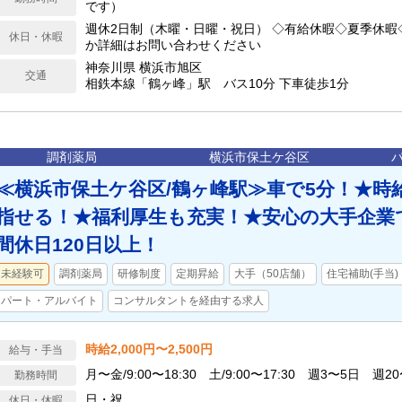
です）
週休2日制（木曜・日曜・祝日） ◇有給休暇◇夏季休暇
休日・休暇
か詳細はお問い合わせください
神奈川県 横浜市旭区
交通
相鉄本線「鶴ヶ峰」駅 バス10分 下車徒歩1分
調剤薬局
横浜市保土ケ谷区
≪横浜市保土ケ谷区/鶴ヶ峰駅≫車で5分！★時給
指せる！★福利厚生も充実！★安心の大手企業
間休日120日以上！
未経験可
調剤薬局
研修制度
定期昇給
大手（50店舗）
住宅補助(手当
パート・アルバイト
コンサルタントを経由する求人
時給2,000円〜2,500円
給与・手当
月〜金/9:00〜18:30 土/9:00〜17:30 週3〜5日 週
勤務時間
日・祝
休日・休暇