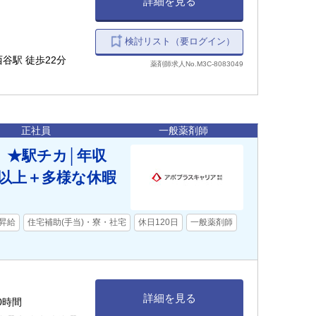
詳細を見る
検討リスト（要ログイン）
西谷駅 徒歩22分
薬剤師求人No.M3C-8083049
正社員
一般薬剤師
】★駅チカ│年収
日以上＋多様な休暇
昇給
住宅補助(手当)・寮・社宅
休日120日
一般薬剤師
詳細を見る
0時間