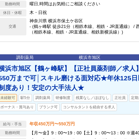
曜日,時間はお気軽にご相談ください
勤務時間
木・日祝
休日・休暇
神奈川県 横浜市保土ケ谷区
- (鶴ヶ峰駅 徒歩21分（相鉄本線、相鉄・JR直通線） / 
交通
（相鉄本線、相鉄・JR直通線、相鉄新横浜線）)
調剤薬局
横浜市旭区
横浜市旭区【鶴ヶ峰駅】【正社員薬剤師／求人
550万まで可│スキル磨ける面対応★年休125
制度あり！安定の大手法人★
未経験可
駅5分
調剤薬局
研修制度
残業なし／ほぼなし
正社員
定期
ボーナス・賞与あり
ブランク可
コンサルタントを経由する求人
年収450万円〜550万円
給与・手当
【月〜金】9：00〜19：00【土】9：00〜13：00 ※週4
勤務時間