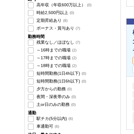
高年収（年収600万以上）
(
0
)
時給2,500円以上
(
0
)
定期昇給あり
(
8
)
ボーナス・賞与あり
(
7
)
勤務時間
残業なし／ほぼなし
(
7
)
～16時までの職場
(
2
)
～17時までの職場
(
2
)
～18時までの職場
(
2
)
短時間勤務(1日4h以下)
(
0
)
短時間勤務(1日6h以下)
(
0
)
夕方からの勤務
(
0
)
夜間・深夜帯のみ
(
0
)
土or日のみの勤務
(
0
)
通勤
駅チカ(5分以内)
(
6
)
車通勤可
(
6
)