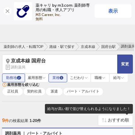
薬キャリ by m3.com: 薬剤師専
表示
用の転職・求人アプリ
ログイン
会員登録
M3 Career, Inc.

無料
調剤薬
薬剤師の求人・転職TOP
路線・駅で探す
京成本線
国府台駅
京成本線 国府台
変更
調剤薬局
勤務地
雇用形態
業種
こだわり
職種
給与
✓
1
雇用形態を絞り込む
正社員
契約社員
派遣
パート・アルバイト
給与が高い順で並び替えられるようになりました！
9
件
の検索結果
1-20件
調剤薬局 ｜ パート・アルバイト