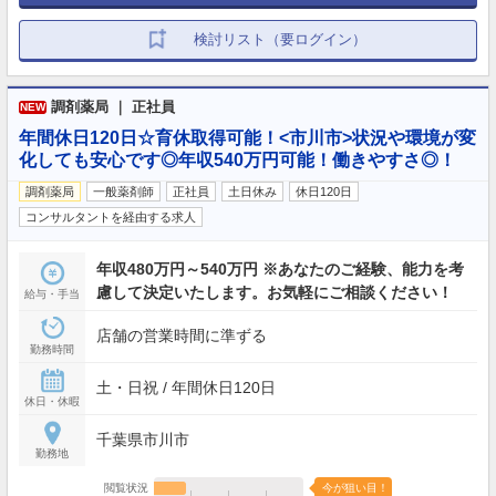
検討リスト（要ログイン）
調剤薬局 ｜ 正社員
NEW
年間休日120日☆育休取得可能！<市川市>状況や環境が変
化しても安心です◎年収540万円可能！働きやすさ◎！
調剤薬局
一般薬剤師
正社員
土日休み
休日120日
コンサルタントを経由する求人
年収480万円～540万円 ※あなたのご経験、能力を考
慮して決定いたします。お気軽にご相談ください！
給与・手当
店舗の営業時間に準ずる
勤務時間
土・日祝 / 年間休日120日
休日・休暇
千葉県市川市
勤務地
閲覧状況
今が狙い目！