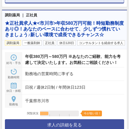
調剤薬局 ｜ 正社員
★正社員求人★<市川市>年収580万円可能！時短勤務制度
あり◎！あなたのペースに合わせて、少しずつ慣れてい
きましょう♪新しい環境で成長できるチャンス☆
調剤薬局
一般薬剤師
正社員
休日120日
コンサルタントを経由する求人
年収380万円～580万円 ※あなたのご経験、能力を考
慮して決定いたします。お気軽にご相談ください！
給与・手当
勤務地の営業時間に準ずる
勤務時間
日祝 / 週休2日制 / 年間休日123日
休日・休暇
千葉県市川市
勤務地
閲覧状況
今が狙い目！
求人の詳細を見る