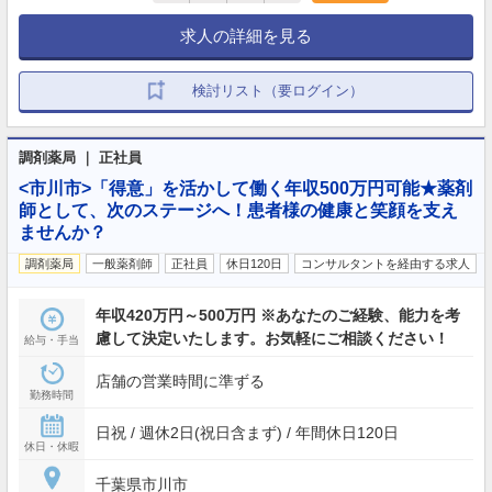
求人の詳細を見る
検討リスト（要ログイン）
調剤薬局 ｜ 正社員
<市川市>「得意」を活かして働く年収500万円可能★薬剤
師として、次のステージへ！患者様の健康と笑顔を支え
ませんか？
調剤薬局
一般薬剤師
正社員
休日120日
コンサルタントを経由する求人
年収420万円～500万円 ※あなたのご経験、能力を考
慮して決定いたします。お気軽にご相談ください！
給与・手当
店舗の営業時間に準ずる
勤務時間
日祝 / 週休2日(祝日含まず) / 年間休日120日
休日・休暇
千葉県市川市