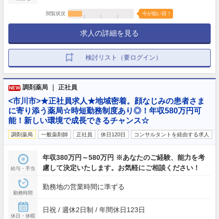
閲覧状況
今が狙い目！
求人の詳細を見る
検討リスト（要ログイン）
調剤薬局 ｜ 正社員
NEW
<市川市>★正社員求人★地域密着。顔なじみの患者さま
に寄り添う薬局☆時短勤務制度あり◎！年収580万円可
能！新しい環境で成長できるチャンス☆
調剤薬局
一般薬剤師
正社員
休日120日
コンサルタントを経由する求人
年収380万円～580万円 ※あなたのご経験、能力を考
慮して決定いたします。お気軽にご相談ください！
給与・手当
勤務地の営業時間に準ずる
勤務時間
日祝 / 週休2日制 / 年間休日123日
休日・休暇