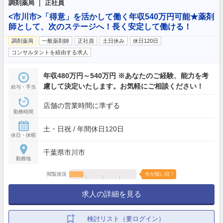
調剤薬局 ｜ 正社員
<市川市>「得意」を活かして働く年収540万円可能★薬剤
師として、次のステージへ！長く安定して働ける！
調剤薬局
一般薬剤師
正社員
土日休み
休日120日
コンサルタントを経由する求人
年収480万円～540万円 ※あなたのご経験、能力を考
慮して決定いたします。お気軽にご相談ください！
給与・手当
店舗の営業時間に準ずる
勤務時間
土・日祝 / 年間休日120日
休日・休暇
千葉県市川市
勤務地
閲覧状況
今が狙い目！
求人の詳細を見る
検討リスト（要ログイン）