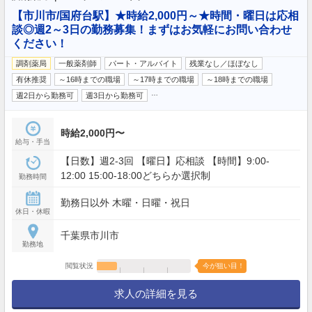
【市川市/国府台駅】★時給2,000円～★時間・曜日は応相
談◎週2～3日の勤務募集！まずはお気軽にお問い合わせ
ください！
調剤薬局
一般薬剤師
パート・アルバイト
残業なし／ほぼなし
有休推奨
～16時までの職場
～17時までの職場
～18時までの職場
…
週2日から勤務可
週3日から勤務可
時給2,000円〜
給与・手当
【日数】週2-3回 【曜日】応相談 【時間】9:00-
12:00 15:00-18:00どちらか選択制
勤務時間
勤務日以外 木曜・日曜・祝日
休日・休暇
千葉県市川市
勤務地
閲覧状況
今が狙い目！
求人の詳細を見る