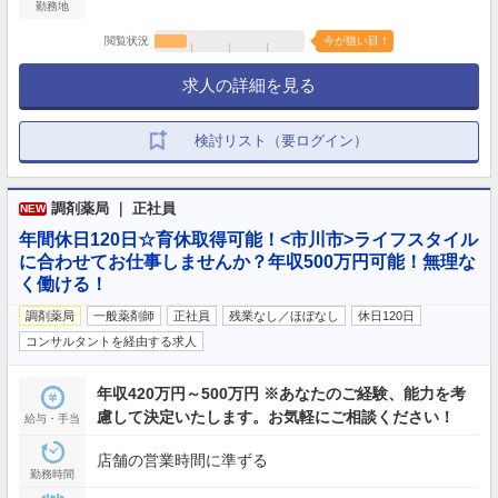
勤務地
閲覧状況
今が狙い目！
求人の詳細を見る
検討リスト（要ログイン）
調剤薬局 ｜ 正社員
NEW
年間休日120日☆育休取得可能！<市川市>ライフスタイル
に合わせてお仕事しませんか？年収500万円可能！無理な
く働ける！
調剤薬局
一般薬剤師
正社員
残業なし／ほぼなし
休日120日
コンサルタントを経由する求人
年収420万円～500万円 ※あなたのご経験、能力を考
慮して決定いたします。お気軽にご相談ください！
給与・手当
店舗の営業時間に準ずる
勤務時間