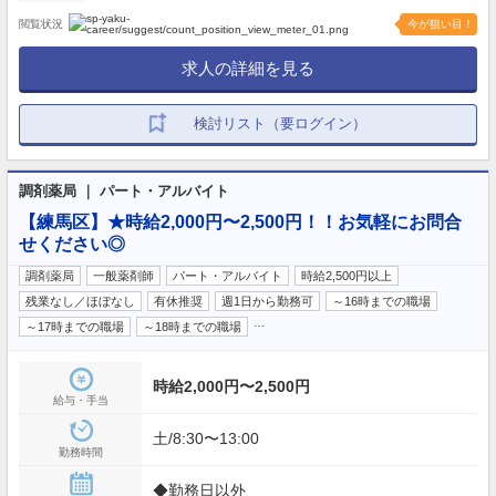
閲覧状況
今が狙い目！
求人の詳細を見る
検討リスト（要ログイン）
調剤薬局 ｜ パート・アルバイト
【練馬区】★時給2,000円〜2,500円！！お気軽にお問合
せください◎
調剤薬局
一般薬剤師
パート・アルバイト
時給2,500円以上
残業なし／ほぼなし
有休推奨
週1日から勤務可
～16時までの職場
…
～17時までの職場
～18時までの職場
時給2,000円〜2,500円
給与・手当
土/8:30〜13:00
勤務時間
◆勤務日以外