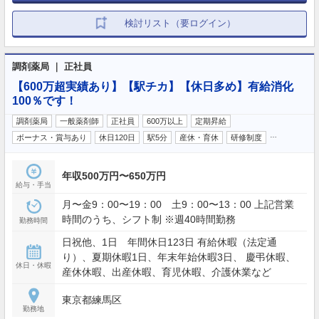
検討リスト（要ログイン）
調剤薬局 ｜ 正社員
【600万超実績あり】【駅チカ】【休日多め】有給消化
100％です！
調剤薬局
一般薬剤師
正社員
600万以上
定期昇給
…
ボーナス・賞与あり
休日120日
駅5分
産休・育休
研修制度
年収500万円〜650万円
給与・手当
月〜金9：00〜19：00 土9：00〜13：00 上記営業
時間のうち、シフト制 ※週40時間勤務
勤務時間
日祝他、1日 年間休日123日 有給休暇（法定通
り）、夏期休暇1日、年末年始休暇3日、 慶弔休暇、
休日・休暇
産休休暇、出産休暇、育児休暇、介護休業など
東京都練馬区
勤務地