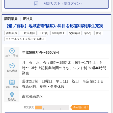
検討リスト（要ログイン）
調剤薬局 ｜ 正社員
【鷺ノ宮駅】地域密着/幅広い科目を応需/福利厚生充実
調剤薬局
一般薬剤師
正社員
600万以上
定期昇給
駅5分
在宅
コンサルタントを経由する求人
年収500万円〜650万円
給与・手当
月、火、水、金：9時〜19時 木：9時〜17時 土：9
時〜13時 上記営業時間のうち、シフト制 ※週40時間
勤務時間
勤務
週休2日制 日曜日、平日1日、祝日 ※店舗による
有給休暇、夏季・冬季休暇
休日・休暇
東京都練馬区
勤務地
閲覧状況
今が狙い目！