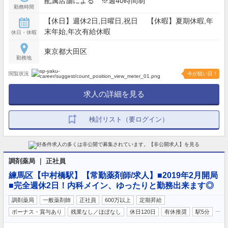
配属店舗による ※週40時間制
勤務時間
【休日】週休2日,日曜日,祝日 【休暇】夏期休暇,年
末年始,年次有給休暇
休日・休暇
東京都大田区
勤務地
閲覧状況
今が狙い目！
求人の詳細を見る
検討リスト（要ログイン）
調剤薬局 ｜ 正社員
練馬区【中村橋駅】【常勤薬剤師/求人】■2019年2月開局
■完全週休2日！内科メイン、ゆったりと勤務出来ます◎
調剤薬局
一般薬剤師
正社員
600万以上
定期昇給
…
ボーナス・賞与あり
残業なし／ほぼなし
休日120日
有休推奨
駅5分