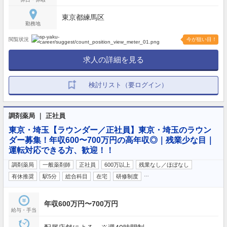
東京都練馬区
勤務地
閲覧状況
今が狙い目！
求人の詳細を見る
検討リスト（要ログイン）
調剤薬局 ｜ 正社員
東京・埼玉【ラウンダー／正社員】東京・埼玉のラウン
ダー募集！年収600〜700万円の高年収◎｜残業少な目｜
運転対応できる方、歓迎！！
調剤薬局
一般薬剤師
正社員
600万以上
残業なし／ほぼなし
…
有休推奨
駅5分
総合科目
在宅
研修制度
年収600万円〜700万円
給与・手当