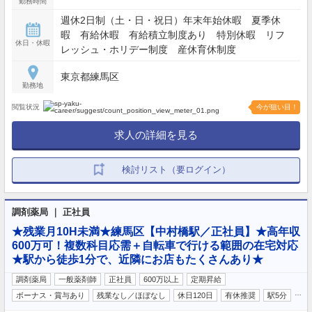
勤務時間
週休2日制（土・日・祝日）年末年始休暇 夏季休
暇 有給休暇 有給積立制度あり 特別休暇 リフ
休日・休暇
レッシュ・ホリデー制度 産休育休制度
東京都練馬区
勤務地
閲覧状況
今が狙い目！
求人の詳細を見る
検討リスト（要ログイン）
調剤薬局 ｜ 正社員
★残業月10H未満★練馬区【中村橋駅／正社員】★高年収
600万可！複数科目応需＋自転車で行ける範囲の在宅対応
★駅から徒歩1分で、近隣にお店もたくさんあり★
調剤薬局
一般薬剤師
正社員
600万以上
定期昇給
…
ボーナス・賞与あり
残業なし／ほぼなし
休日120日
有休推奨
駅5分