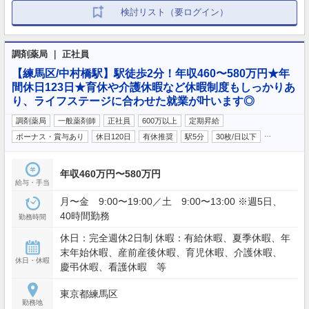
検討リスト（要ログイン）
調剤薬局 ｜ 正社員
【練馬区/中村橋駅】駅徒歩2分！年収460〜580万円★年
間休日123日★育休や介護休暇など休暇制度もしっかりあ
り、ライフステージに合わせた就業が叶います◎
調剤薬局
一般薬剤師
正社員
600万以上
定期昇給
…
ボーナス・賞与あり
休日120日
有休推奨
駅5分
30枚/日以下
年収460万円〜580万円
給与・手当
月〜金 9:00〜19:00／土 9:00〜13:00 ※週5日、
40時間勤務
勤務時間
休日：完全週休2日制 休暇：有給休暇、夏季休暇、年
末年始休暇、産前産後休暇、育児休暇、介護休暇、
休日・休暇
慶弔休暇、看護休暇 等
東京都練馬区
勤務地