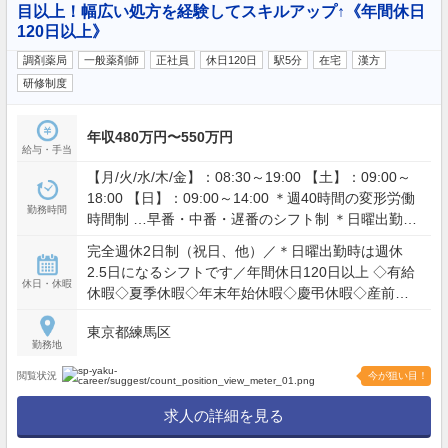
目以上！幅広い処方を経験してスキルアップ↑《年間休日
120日以上》
調剤薬局
一般薬剤師
正社員
休日120日
駅5分
在宅
漢方
研修制度
年収480万円〜550万円
給与・手当
【月/火/水/木/金】：08:30～19:00 【土】：09:00～
18:00 【日】：09:00～14:00 ＊週40時間の変形労働
勤務時間
時間制 …早番・中番・遅番のシフト制 ＊日曜出勤あ
り（月1回程度）
完全週休2日制（祝日、他）／＊日曜出勤時は週休
2.5日になるシフトです／年間休日120日以上 ◇有給
休日・休暇
休暇◇夏季休暇◇年末年始休暇◇慶弔休暇◇産前産
後休暇◇育児休暇
東京都練馬区
勤務地
閲覧状況
今が狙い目！
求人の詳細を見る