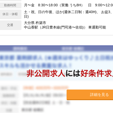
月〜金 8:30〜18:00（実働 うち8H） 日 9:00〜12:
勤務時間
土・祝、日の午後、ほか(週休二日制：週40H)、 お盆3、年
休日・休暇
日)
大分県 杵築市
交通
中山香駅（JR日豊本線(門司港〜佐伯)） 車通勤可能
詳細を見る