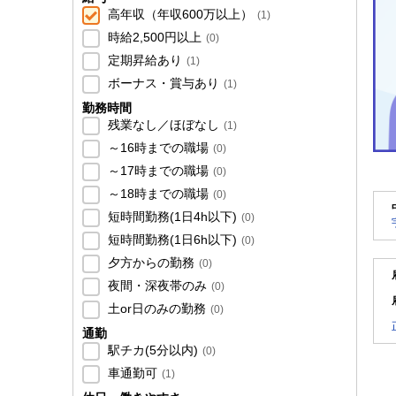
高年収（年収600万以上）
(
1
)
時給2,500円以上
(
0
)
定期昇給あり
(
1
)
ボーナス・賞与あり
(
1
)
勤務時間
残業なし／ほぼなし
(
1
)
～16時までの職場
(
0
)
～17時までの職場
(
0
)
～18時までの職場
(
0
)
短時間勤務(1日4h以下)
(
0
)
短時間勤務(1日6h以下)
(
0
)
夕方からの勤務
(
0
)
夜間・深夜帯のみ
(
0
)
土or日のみの勤務
(
0
)
通勤
駅チカ(5分以内)
(
0
)
車通勤可
(
1
)