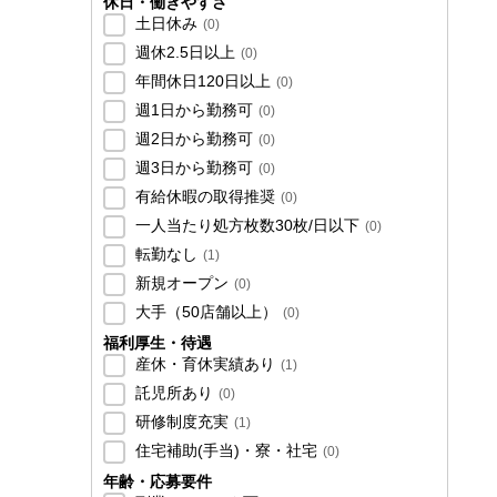
休日・働きやすさ
土日休み
(
0
)
週休2.5日以上
(
0
)
年間休日120日以上
(
0
)
週1日から勤務可
(
0
)
週2日から勤務可
(
0
)
週3日から勤務可
(
0
)
有給休暇の取得推奨
(
0
)
一人当たり処方枚数30枚/日以下
(
0
)
転勤なし
(
1
)
新規オープン
(
0
)
大手（50店舗以上）
(
0
)
福利厚生・待遇
産休・育休実績あり
(
1
)
託児所あり
(
0
)
研修制度充実
(
1
)
住宅補助(手当)・寮・社宅
(
0
)
年齢・応募要件