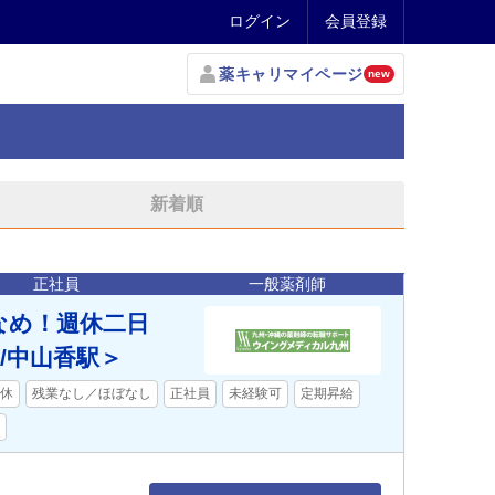
ログイン
会員登録
薬キャリマイページ
new
新着順
正社員
一般薬剤師
なめ！週休二日
/中山香駅＞
休
残業なし／ほぼなし
正社員
未経験可
定期昇給