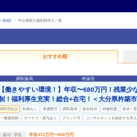
～佐伯)
中山香駅の薬剤師求人一覧
おすすめ順
調剤薬局
杵築市
【働きやすい環境！】年収〜680万円！残業少
制！福利厚生充実！総合+在宅！＜大分県杵築市
600万以上
転勤なし
車通勤可
調剤薬局
総合科目
研修制度
産休・育
一般薬剤師
ボーナス・賞与あり
ブランク可
コンサルタントを経由する求人
年収472万円〜680万円
給与・手当