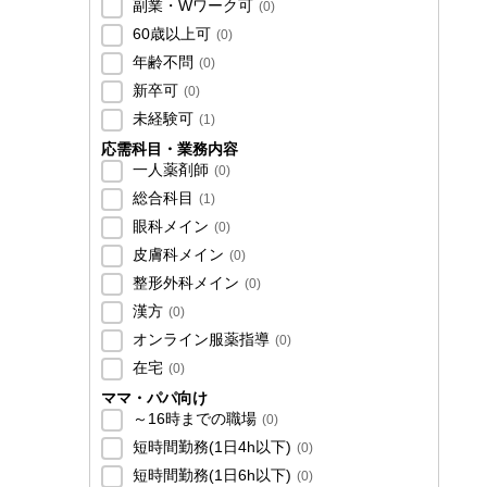
副業・Wワーク可
(
0
)
60歳以上可
(
0
)
年齢不問
(
0
)
新卒可
(
0
)
未経験可
(
1
)
応需科目・業務内容
一人薬剤師
(
0
)
総合科目
(
1
)
眼科メイン
(
0
)
皮膚科メイン
(
0
)
整形外科メイン
(
0
)
漢方
(
0
)
オンライン服薬指導
(
0
)
在宅
(
0
)
ママ・パパ向け
～16時までの職場
(
0
)
短時間勤務(1日4h以下)
(
0
)
短時間勤務(1日6h以下)
(
0
)