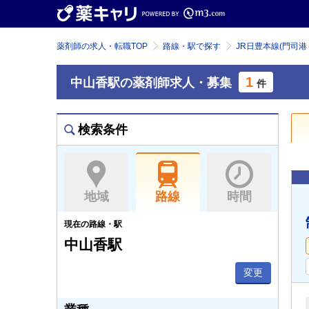
薬剤師の求人・転職TOP
路線・駅で探す
JR日豊本線(門司港
1
中山香駅の薬剤師求人・募集
件
検索条件
地域
路線
時間
現在の路線・駅
中山香駅
変更