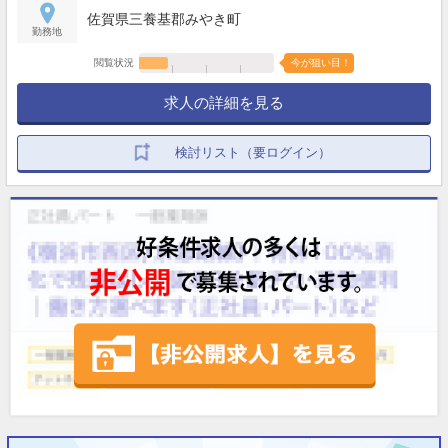
育児休暇（実績あり／復職率95％以上）◇介護休暇
佐賀県三養基郡みやき町
勤務地
閲覧状況
今が狙い目！
求人の詳細を見る
検討リスト（要ログイン）