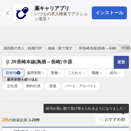
薬キャリアプリ
インストール
ログイン
会員登録
いつもの求人検索でアクショ
ン進呈！
中原
薬剤師の求人・転職TOP
路線・駅で探す
JR長崎本線(鳥栖～長崎)
JR長崎本線(鳥栖～長崎) 中原
変更
勤務地
雇用形態
業種
こだわり
職種
給与
✓
雇用形態を絞り込む
正社員
契約社員
派遣
パート・アルバイト
給与が高い順で並び替えられるようになりました！
2
件
の検索結果
1-20件