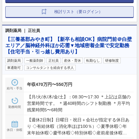
検討リスト（要ログイン）
調剤薬局 ｜ 正社員
【三養基郡みやき町】【新卒も相談OK】病院門前＠白壁
エリア／脳神経外科ほか応需▼地域密着企業で安定勤務
【住宅手当・引っ越し費用あり】
調剤薬局
一般薬剤師
正社員
産休・育休
転勤なし
研修制度
車通勤可
コンサルタントを経由する求人
年収470万円〜550万円
給与・手当
【月/火/水/木/金/土】：08:30〜17:30 ＊上記は店舗の
営業時間です。 ＊週40時間のシフト制勤務 ＊月平均
勤務時間
残業時間5〜6時間
【週休2日制】日曜日・祝日＋会社が指定する休日あ
り ◇有給休暇（消化率ほぼ100％）◇夏季休暇◇年
休日・休暇
末年始休暇◇慶弔休暇◇特別休暇◇産前産後休暇◇