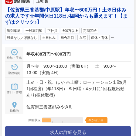
調剤薬局 ｜ 正社員
NEW
【佐賀県三養基郡/中原駅】年収〜600万円！土※日休み
の求人です☆年間休日118日♪福岡からも通えます！【ま
ずはクリック♪】
調剤薬局
一般薬剤師
正社員
600万以上
定期昇給
…
残業なし／ほぼなし
土日休み
総合科目
在宅
産休・育休
年収488万円〜600万円
給与・手当
月〜金 9:00〜18:00（実働 8H） 土 9:00〜
13:00（実働 4H）
勤務時間
土※・日・祝、ほか ※土曜：ローテーション出勤(月
1回程度)（年118日） ※日曜：4ヶ月に1回程度出勤
休日・休暇
あり(振休取得)
佐賀県三養基郡みやき町
勤務地
閲覧状況
今が狙い目！
求人の詳細を見る