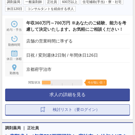
調剤薬局
一般薬剤師
正社員
600万以上
住宅補助(手当)・寮・社宅
休日120日
コンサルタントを経由する求人
年収360万円～700万円 ※あなたのご経験、能力を考
慮して決定いたします。お気軽にご相談ください！
給与・手当
店舗の営業時間に準ずる
勤務時間
日祝 / 変則週休2日制 / 年間休日126日
休日・休暇
京都府宇治市
勤務地
閲覧状況
今が狙い目！
求人の詳細を見る
検討リスト（要ログイン）
調剤薬局 ｜ 正社員