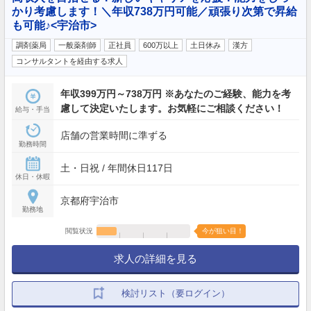
かり考慮します！＼年収738万円可能／頑張り次第で昇給
も可能♪<宇治市>
調剤薬局
一般薬剤師
正社員
600万以上
土日休み
漢方
コンサルタントを経由する求人
年収399万円～738万円 ※あなたのご経験、能力を考
慮して決定いたします。お気軽にご相談ください！
給与・手当
店舗の営業時間に準ずる
勤務時間
土・日祝 / 年間休日117日
休日・休暇
京都府宇治市
勤務地
閲覧状況
今が狙い目！
求人の詳細を見る
検討リスト（要ログイン）