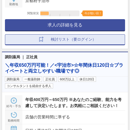
京都府宇治市
勤務地
閲覧状況
今が狙い目！
求人の詳細を見る
検討リスト（要ログイン）
調剤薬局 ｜ 正社員
＼年収650万円可能！／<宇治市>☆年間休日120日☆プラ
イベートと両立しやすい職場です◎
調剤薬局
一般薬剤師
正社員
600万以上
休日120日
コンサルタントを経由する求人
年収400万円～650万円 ※あなたのご経験、能力を考
慮して決定いたします。お気軽にご相談ください！
給与・手当
店舗の営業時間に準ずる
勤務時間