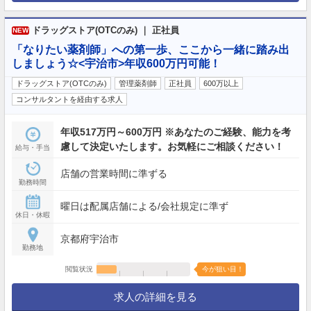
ドラッグストア(OTCのみ) ｜ 正社員
NEW
「なりたい薬剤師」への第一歩、ここから一緒に踏み出
しましょう☆<宇治市>年収600万円可能！
ドラッグストア(OTCのみ)
管理薬剤師
正社員
600万以上
コンサルタントを経由する求人
年収517万円～600万円 ※あなたのご経験、能力を考
慮して決定いたします。お気軽にご相談ください！
給与・手当
店舗の営業時間に準ずる
勤務時間
曜日は配属店舗による/会社規定に準ず
休日・休暇
京都府宇治市
勤務地
閲覧状況
今が狙い目！
求人の詳細を見る