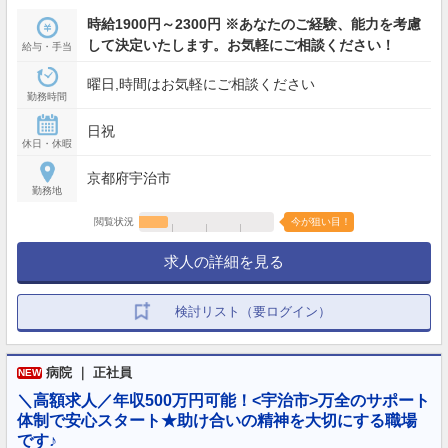
時給1900円～2300円 ※あなたのご経験、能力を考慮
して決定いたします。お気軽にご相談ください！
給与・手当
曜日,時間はお気軽にご相談ください
勤務時間
日祝
休日・休暇
京都府宇治市
勤務地
閲覧状況
今が狙い目！
求人の詳細を見る
検討リスト（要ログイン）
病院 ｜ 正社員
NEW
＼高額求人／年収500万円可能！<宇治市>万全のサポート
体制で安心スタート★助け合いの精神を大切にする職場
です♪