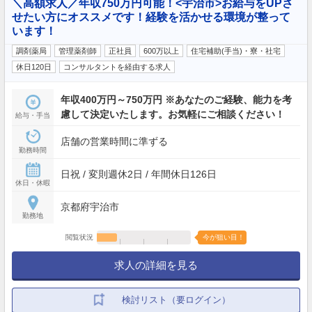
＼高額求人／年収750万円可能！<宇治市>お給与をUPさ
せたい方にオススメです！経験を活かせる環境が整って
います！
調剤薬局
管理薬剤師
正社員
600万以上
住宅補助(手当)・寮・社宅
休日120日
コンサルタントを経由する求人
年収400万円～750万円 ※あなたのご経験、能力を考
慮して決定いたします。お気軽にご相談ください！
給与・手当
店舗の営業時間に準ずる
勤務時間
日祝 / 変則週休2日 / 年間休日126日
休日・休暇
京都府宇治市
勤務地
閲覧状況
今が狙い目！
求人の詳細を見る
検討リスト（要ログイン）