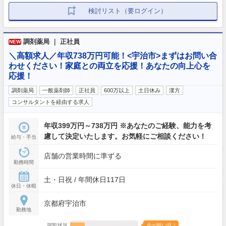
検討リスト（要ログイン）
調剤薬局 ｜ 正社員
NEW
＼高額求人／年収738万円可能！<宇治市>まずはお問い合
わせください！家庭との両立を応援！あなたの向上心を
応援！
調剤薬局
一般薬剤師
正社員
600万以上
土日休み
漢方
コンサルタントを経由する求人
年収399万円～738万円 ※あなたのご経験、能力を考
慮して決定いたします。お気軽にご相談ください！
給与・手当
店舗の営業時間に準ずる
勤務時間
土・日祝 / 年間休日117日
休日・休暇
京都府宇治市
勤務地
閲覧状況
今が狙い目！