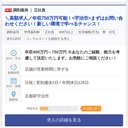
調剤薬局 ｜ 正社員
NEW
＼高額求人／年収750万円可能！<宇治市>まずはお問い合
わせください！新しい環境で学べるチャンス！
調剤薬局
管理薬剤師
正社員
600万以上
住宅補助(手当)・寮・社宅
休日120日
コンサルタントを経由する求人
年収400万円～750万円 ※あなたのご経験、能力を考
慮して決定いたします。お気軽にご相談ください！
給与・手当
店舗の営業時間に準ずる
勤務時間
日祝 / 変則週休2日 / 年間休日126日
休日・休暇
京都府宇治市
勤務地
閲覧状況
今が狙い目！
求人の詳細を見る