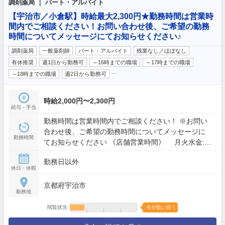
調剤薬局 ｜ パート・アルバイト
【宇治市／小倉駅】時給最大2,300円★勤務時間は営業時
間内でご相談ください！お問い合わせ後、ご希望の勤務
時間についてメッセージにてお知らせください♪
調剤薬局
一般薬剤師
パート・アルバイト
残業なし／ほぼなし
有休推奨
週1日から勤務可
～16時までの職場
～17時までの職場
…
～18時までの職場
週2日から勤務可
時給2,000円〜2,300円
給与・手当
勤務時間は営業時間内でご相談ください！ ※お問い
合わせ後、ご希望の勤務時間についてメッセージに
勤務時間
てお知らせください 《店舗営業時間》 月火水金:
09:00 - 12:30, 16:30 - 19:30 木土: 09:00 - 12:30
勤務日以外
休日・休暇
京都府宇治市
勤務地
閲覧状況
今が狙い目！