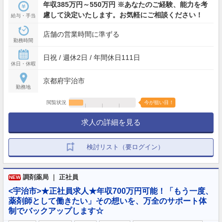
年収385万円～550万円 ※あなたのご経験、能力を考
慮して決定いたします。お気軽にご相談ください！
給与・手当
店舗の営業時間に準ずる
勤務時間
日祝 / 週休2日 / 年間休日111日
休日・休暇
京都府宇治市
勤務地
閲覧状況
今が狙い目！
求人の詳細を見る
検討リスト（要ログイン）
調剤薬局 ｜ 正社員
NEW
<宇治市>★正社員求人★年収700万円可能！「もう一度、
薬剤師として働きたい」その想いを、万全のサポート体
制でバックアップします☆