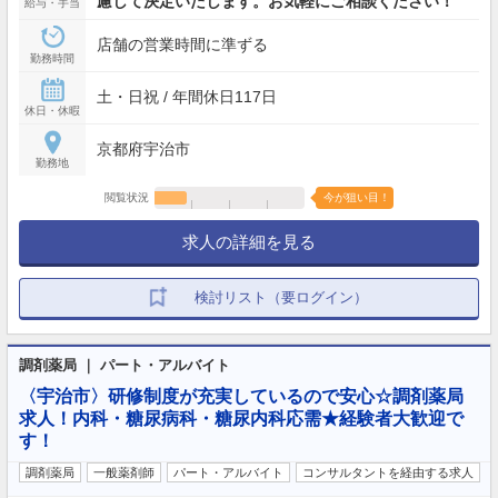
慮して決定いたします。お気軽にご相談ください！
給与・手当
店舗の営業時間に準ずる
勤務時間
土・日祝 / 年間休日117日
休日・休暇
京都府宇治市
勤務地
閲覧状況
今が狙い目！
求人の詳細を見る
検討リスト（要ログイン）
調剤薬局 ｜ パート・アルバイト
〈宇治市〉研修制度が充実しているので安心☆調剤薬局
求人！内科・糖尿病科・糖尿内科応需★経験者大歓迎で
す！
調剤薬局
一般薬剤師
パート・アルバイト
コンサルタントを経由する求人