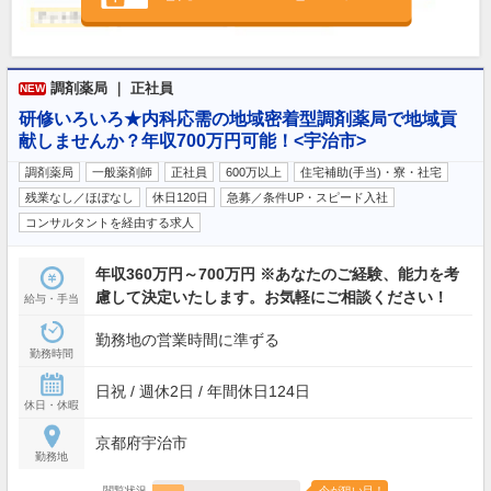
調剤薬局 ｜ 正社員
NEW
研修いろいろ★内科応需の地域密着型調剤薬局で地域貢
献しませんか？年収700万円可能！<宇治市>
調剤薬局
一般薬剤師
正社員
600万以上
住宅補助(手当)・寮・社宅
残業なし／ほぼなし
休日120日
急募／条件UP・スピード入社
コンサルタントを経由する求人
年収360万円～700万円 ※あなたのご経験、能力を考
慮して決定いたします。お気軽にご相談ください！
給与・手当
勤務地の営業時間に準ずる
勤務時間
日祝 / 週休2日 / 年間休日124日
休日・休暇
京都府宇治市
勤務地
閲覧状況
今が狙い目！