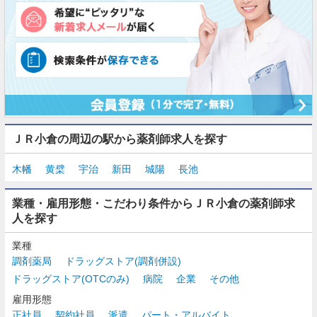
ＪＲ小倉の周辺の駅から薬剤師求人を探す
木幡
黄檗
宇治
新田
城陽
長池
業種・雇用形態・こだわり条件からＪＲ小倉の薬剤師求
人を探す
業種
調剤薬局
ドラッグストア(調剤併設)
ドラッグストア(OTCのみ)
病院
企業
その他
雇用形態
正社員
契約社員
派遣
パート・アルバイト