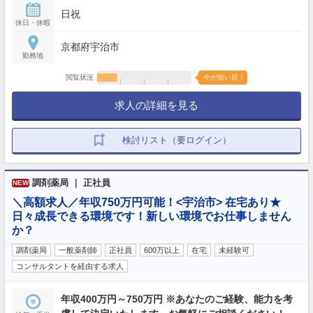
日祝
休日・休暇
京都府宇治市
勤務地
閲覧状況
今が狙い目！
求人の詳細を見る
検討リスト（要ログイン）
調剤薬局 ｜ 正社員
NEW
＼高額求人／年収750万円可能！<宇治市> 在宅あり★
日々成長できる環境です！新しい環境でお仕事しません
か？
調剤薬局
一般薬剤師
正社員
600万以上
在宅
未経験可
コンサルタントを経由する求人
年収400万円～750万円 ※あなたのご経験、能力を考