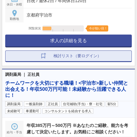
日祝 / 週休2日 / 年間休日120日
休日・休暇
京都府宇治市
勤務地
閲覧状況
今が狙い目！
求人の詳細を見る
検討リスト（要ログイン）
調剤薬局 ｜ 正社員
チームワークを大切にする職場！<宇治市>新しい仲間と
出会える！年収500万円可能！未経験から活躍できる人
に！
調剤薬局
一般薬剤師
正社員
住宅補助(手当)・寮・社宅
駅5分
未経験可
車通勤可
コンサルタントを経由する求人
年収385万円～500万円 ※あなたのご経験、能力を考
慮して決定いたします。お気軽にご相談ください！
給与・手当