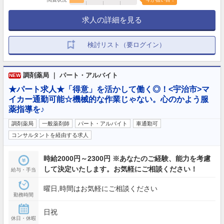
求人の詳細を見る
検討リスト（要ログイン）
調剤薬局 ｜ パート・アルバイト
NEW
★パート求人★「得意」を活かして働く◎！<宇治市>マ
イカー通勤可能☆機械的な作業じゃない。心のかよう服
薬指導を♪
調剤薬局
一般薬剤師
パート・アルバイト
車通勤可
コンサルタントを経由する求人
時給2000円～2300円 ※あなたのご経験、能力を考慮
して決定いたします。お気軽にご相談ください！
給与・手当
曜日,時間はお気軽にご相談ください
勤務時間
日祝
休日・休暇