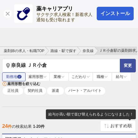
薬キャリアプリ
インストール
ログイン
会員登録
サクサク求人検索！新着求人
通知も受け取れます
ＪＲ小倉駅の薬剤師求
薬剤師の求人・転職TOP
路線・駅で探す
奈良線
奈良線 ＪＲ小倉
変更
勤務地
雇用形態
業種
こだわり
職種
給与
✓
雇用形態を絞り込む
正社員
契約社員
派遣
パート・アルバイト
給与が高い順で並び替えられるようになりました！
24
件
の検索結果
1-20件