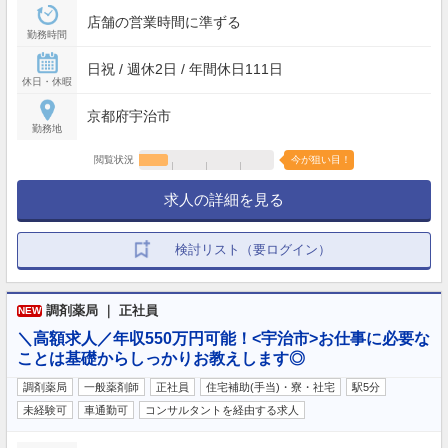
店舗の営業時間に準ずる
勤務時間
日祝 / 週休2日 / 年間休日111日
休日・休暇
京都府宇治市
勤務地
閲覧状況
今が狙い目！
求人の詳細を見る
検討リスト（要ログイン）
調剤薬局 ｜ 正社員
NEW
＼高額求人／年収550万円可能！<宇治市>お仕事に必要な
ことは基礎からしっかりお教えします◎
調剤薬局
一般薬剤師
正社員
住宅補助(手当)・寮・社宅
駅5分
未経験可
車通勤可
コンサルタントを経由する求人