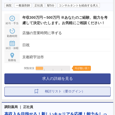
病院
一般薬剤師
正社員
駅5分
コンサルタントを経由する求人
年収300万円～500万円 ※あなたのご経験、能力を考
慮して決定いたします。お気軽にご相談ください！
給与・手当
店舗の営業時間に準ずる
勤務時間
日祝
休日・休暇
京都府宇治市
勤務地
閲覧状況
今が狙い目！
求人の詳細を見る
検討リスト（要ログイン）
調剤薬局 ｜ 正社員
高収入を目指せる！新しいキャリアを応援！能力をしっ