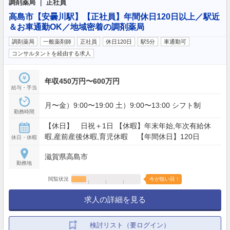
調剤薬局 ｜ 正社員
高島市【安曇川駅】【正社員】年間休日120日以上／駅近
＆お車通勤OK／地域密着の調剤薬局
調剤薬局
一般薬剤師
正社員
休日120日
駅5分
車通勤可
コンサルタントを経由する求人
年収450万円〜600万円
給与・手当
月〜金）9:00〜19:00 土）9:00〜13:00 シフト制
勤務時間
【休日】 日祝＋1日 【休暇】年末年始,年次有給休
暇,産前産後休暇,育児休暇 【年間休日】120日
休日・休暇
滋賀県高島市
勤務地
閲覧状況
今が狙い目！
求人の詳細を見る
検討リスト（要ログイン）