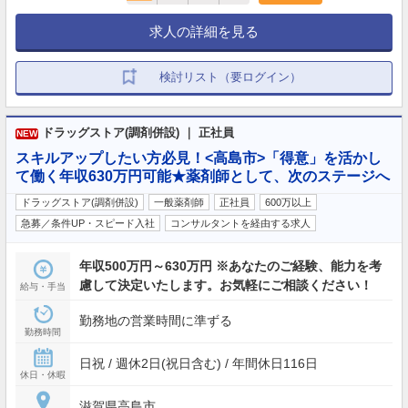
求人の詳細を見る
検討リスト（要ログイン）
ドラッグストア(調剤併設) ｜ 正社員
NEW
スキルアップしたい方必見！<高島市>「得意」を活かし
て働く年収630万円可能★薬剤師として、次のステージへ
ドラッグストア(調剤併設)
一般薬剤師
正社員
600万以上
急募／条件UP・スピード入社
コンサルタントを経由する求人
年収500万円～630万円 ※あなたのご経験、能力を考
慮して決定いたします。お気軽にご相談ください！
給与・手当
勤務地の営業時間に準ずる
勤務時間
日祝 / 週休2日(祝日含む) / 年間休日116日
休日・休暇
滋賀県高島市