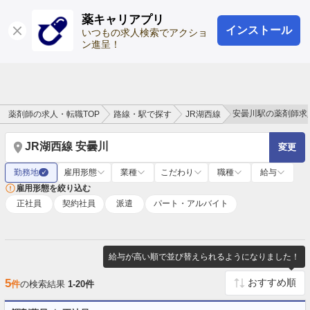
薬キャリアプリ
インストール
ログイン
会員登録
いつもの求人検索でアクショ
ン進呈！
安曇川駅の薬剤師求
薬剤師の求人・転職TOP
路線・駅で探す
JR湖西線
JR湖西線 安曇川
変更
勤務地
雇用形態
業種
こだわり
職種
給与
✓
雇用形態を絞り込む
正社員
契約社員
派遣
パート・アルバイト
給与が高い順で並び替えられるようになりました！
5
件
の検索結果
1-20件