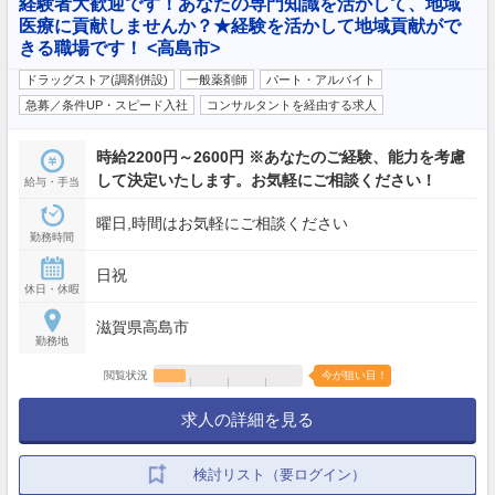
経験者大歓迎です！あなたの専門知識を活かして、地域
医療に貢献しませんか？★経験を活かして地域貢献がで
きる職場です！ <高島市>
ドラッグストア(調剤併設)
一般薬剤師
パート・アルバイト
急募／条件UP・スピード入社
コンサルタントを経由する求人
時給2200円～2600円 ※あなたのご経験、能力を考慮
して決定いたします。お気軽にご相談ください！
給与・手当
曜日,時間はお気軽にご相談ください
勤務時間
日祝
休日・休暇
滋賀県高島市
勤務地
閲覧状況
今が狙い目！
求人の詳細を見る
検討リスト（要ログイン）