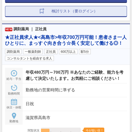
検討リスト（要ログイン）
調剤薬局 ｜ 正社員
NEW
★正社員求人★<高島市>年収700万円可能！患者さま一人
ひとりに、まっすぐ向き合う☆長く安定して働ける◎！
調剤薬局
一般薬剤師
正社員
600万以上
駅5分
コンサルタントを経由する求人
年収480万円～700万円 ※あなたのご経験、能力を考
慮して決定いたします。お気軽にご相談ください！
給与・手当
勤務地の営業時間に準ずる
勤務時間
日祝
休日・休暇
滋賀県高島市
勤務地
閲覧状況
今が狙い目！