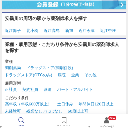
安曇川の周辺の駅から薬剤師求人を探す
近江舞子
北小松
近江高島
新旭
近江今津
近江中庄
業種・雇用形態・こだわり条件から安曇川の薬剤師求人
を探す
業種
調剤薬局
ドラッグストア(調剤併設)
ドラッグストア(OTCのみ)
病院
企業
その他
雇用形態
正社員
契約社員
派遣
パート・アルバイト
こだわり条件
高年収（年収600万以上）
土日休み
年間休日120日以上
未経験可
残業なし／ほぼなし
60歳以上可
時給2,500円以上
new
検索
検討リスト
マイページ