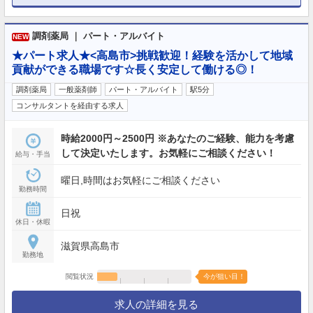
調剤薬局 ｜ パート・アルバイト
NEW
★パート求人★<高島市>挑戦歓迎！経験を活かして地域
貢献ができる職場です☆長く安定して働ける◎！
調剤薬局
一般薬剤師
パート・アルバイト
駅5分
コンサルタントを経由する求人
時給2000円～2500円 ※あなたのご経験、能力を考慮
して決定いたします。お気軽にご相談ください！
給与・手当
曜日,時間はお気軽にご相談ください
勤務時間
日祝
休日・休暇
滋賀県高島市
勤務地
閲覧状況
今が狙い目！
求人の詳細を見る