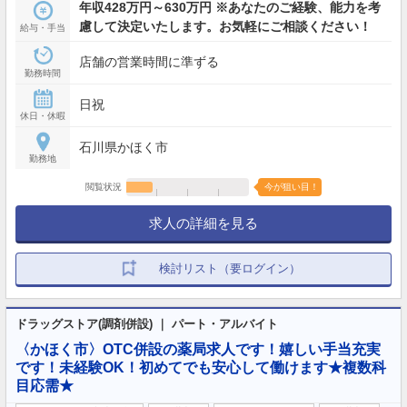
年収428万円～630万円 ※あなたのご経験、能力を考
慮して決定いたします。お気軽にご相談ください！
給与・手当
店舗の営業時間に準ずる
勤務時間
日祝
休日・休暇
石川県かほく市
勤務地
閲覧状況
今が狙い目！
求人の詳細を見る
検討リスト（要ログイン）
ドラッグストア(調剤併設) ｜ パート・アルバイト
〈かほく市〉OTC併設の薬局求人です！嬉しい手当充実
です！未経験OK！初めてでも安心して働けます★複数科
目応需★