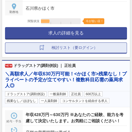
石川県かほく市
勤務地
閲覧状況
今が狙い目！
求人の詳細を見る
検討リスト（要ログイン）
ドラッグストア(調剤併設) ｜ 正社員
NEW
＼高額求人／年収630万円可能！<かほく市>残業なし！プ
ライベートの予定が立てやすい！複数科目応需の薬局求
人◎
ドラッグストア(調剤併設)
一般薬剤師
正社員
600万以上
残業なし／ほぼなし
一人薬剤師
コンサルタントを経由する求人
年収428万円～630万円 ※あなたのご経験、能力を考
慮して決定いたします。お気軽にご相談ください！
給与・手当