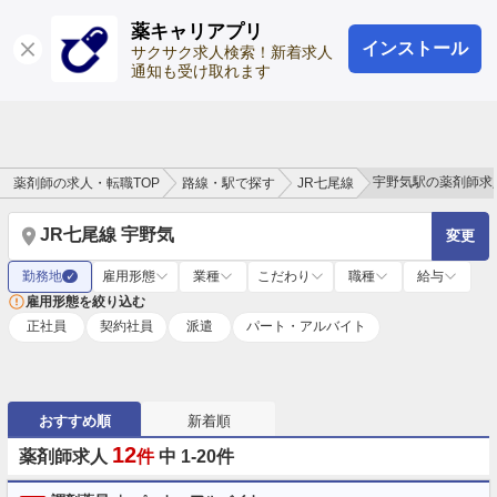
薬キャリアプリ
インストール
ログイン
会員登録
サクサク求人検索！新着求人
通知も受け取れます
宇野気駅の薬剤師求
薬剤師の求人・転職TOP
路線・駅で探す
JR七尾線
JR七尾線 宇野気
変更
勤務地
雇用形態
業種
こだわり
職種
給与
✓
雇用形態を絞り込む
正社員
契約社員
派遣
パート・アルバイト
おすすめ順
新着順
12
薬剤師求人
件
中 1-20件