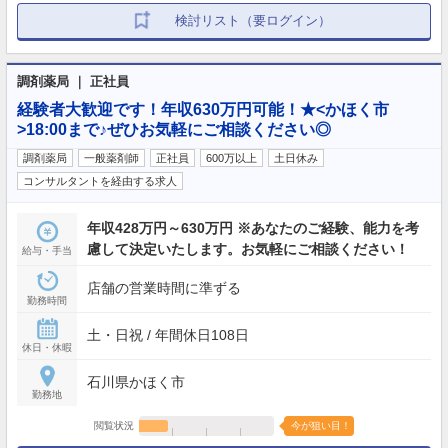
検討リスト（要ログイン）
調剤薬局 ｜ 正社員
経験者大歓迎です！年収630万円可能！★<かほく市
>18:00まで♪ぜひお気軽にご相談ください◎
調剤薬局
一般薬剤師
正社員
600万以上
土日休み
コンサルタントを経由する求人
年収428万円～630万円 ※あなたのご経験、能力を考
慮して決定いたします。お気軽にご相談ください！
給与・手当
店舗の営業時間に準ずる
勤務時間
土・日祝 / 年間休日108日
休日・休暇
石川県かほく市
勤務地
閲覧状況
今が狙い目！