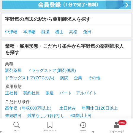
宇野気の周辺の駅から薬剤師求人を探す
中津幡
本津幡
能瀬
横山
高松
免田
業種・雇用形態・こだわり条件から宇野気の薬剤師求人
を探す
業種
調剤薬局
ドラッグストア(調剤併設)
ドラッグストア(OTCのみ)
病院
企業
その他
雇用形態
正社員
契約社員
派遣
パート・アルバイト
こだわり条件
高年収（年収600万以上）
土日休み
年間休日120日以上
未経験可
残業なし／ほぼなし
60歳以上可
時給2,500円以上
new
検索
検討リスト
履歴
マイページ