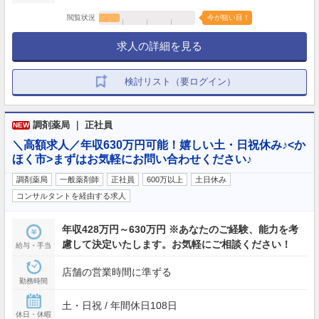
閲覧状況
今が狙い目！
求人の詳細を見る
検討リスト（要ログイン）
調剤薬局 ｜ 正社員
NEW
＼高額求人／年収630万円可能！嬉しい土・日祝休み♪<か
ほく市>まずはお気軽にお問い合わせください♪
調剤薬局
一般薬剤師
正社員
600万以上
土日休み
コンサルタントを経由する求人
年収428万円～630万円 ※あなたのご経験、能力を考
慮して決定いたします。お気軽にご相談ください！
給与・手当
店舗の営業時間に準ずる
勤務時間
土・日祝 / 年間休日108日
休日・休暇