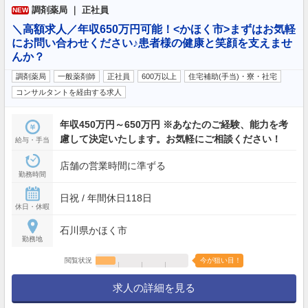
調剤薬局 ｜ 正社員
NEW
＼高額求人／年収650万円可能！<かほく市>まずはお気軽
にお問い合わせください♪患者様の健康と笑顔を支えませ
んか？
調剤薬局
一般薬剤師
正社員
600万以上
住宅補助(手当)・寮・社宅
コンサルタントを経由する求人
年収450万円～650万円 ※あなたのご経験、能力を考
慮して決定いたします。お気軽にご相談ください！
給与・手当
店舗の営業時間に準ずる
勤務時間
日祝 / 年間休日118日
休日・休暇
石川県かほく市
勤務地
閲覧状況
今が狙い目！
求人の詳細を見る