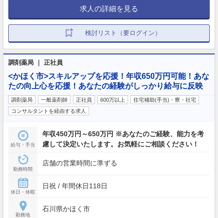
求人の詳細を見る
検討リスト（要ログイン）
調剤薬局 ｜ 正社員
<かほく市>スキルアップを応援！年収650万円可能！あな
たの向上心を応援！あなたの経験がしっかり給与に反映
調剤薬局
一般薬剤師
正社員
600万以上
住宅補助(手当)・寮・社宅
コンサルタントを経由する求人
年収450万円～650万円 ※あなたのご経験、能力を考
慮して決定いたします。お気軽にご相談ください！
給与・手当
店舗の営業時間に準ずる
勤務時間
日祝 / 年間休日118日
休日・休暇
石川県かほく市
勤務地