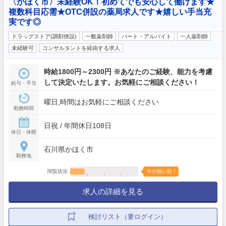
〈かほく市〉未経験OK！初めてでも安心して働けます★
複数科目応需★OTC併設の薬局求人です★嬉しい手当充
実です◎
ドラッグストア(調剤併設)
一般薬剤師
パート・アルバイト
一人薬剤師
未経験可
コンサルタントを経由する求人
時給1800円～2300円 ※あなたのご経験、能力を考慮
して決定いたします。お気軽にご相談ください！
給与・手当
曜日,時間はお気軽にご相談ください
勤務時間
日祝 / 年間休日108日
休日・休暇
石川県かほく市
勤務地
閲覧状況
今が狙い目！
求人の詳細を見る
検討リスト（要ログイン）