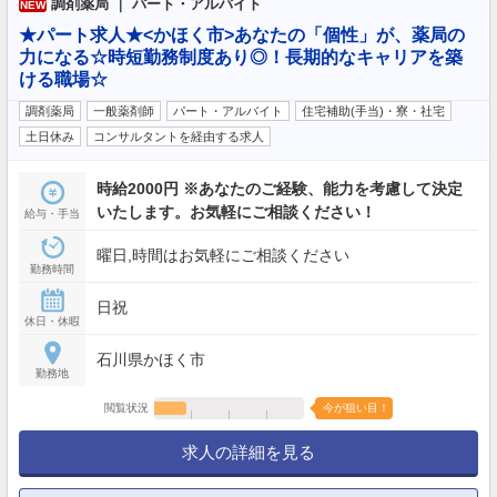
調剤薬局 ｜ パート・アルバイト
NEW
★パート求人★<かほく市>あなたの「個性」が、薬局の
力になる☆時短勤務制度あり◎！長期的なキャリアを築
ける職場☆
調剤薬局
一般薬剤師
パート・アルバイト
住宅補助(手当)・寮・社宅
土日休み
コンサルタントを経由する求人
時給2000円 ※あなたのご経験、能力を考慮して決定
いたします。お気軽にご相談ください！
給与・手当
曜日,時間はお気軽にご相談ください
勤務時間
日祝
休日・休暇
石川県かほく市
勤務地
閲覧状況
今が狙い目！
求人の詳細を見る