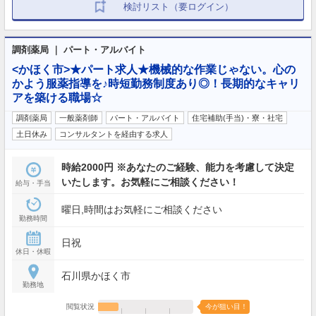
検討リスト（要ログイン）
調剤薬局 ｜ パート・アルバイト
<かほく市>★パート求人★機械的な作業じゃない。心の
かよう服薬指導を♪時短勤務制度あり◎！長期的なキャリ
アを築ける職場☆
調剤薬局
一般薬剤師
パート・アルバイト
住宅補助(手当)・寮・社宅
土日休み
コンサルタントを経由する求人
時給2000円 ※あなたのご経験、能力を考慮して決定
いたします。お気軽にご相談ください！
給与・手当
曜日,時間はお気軽にご相談ください
勤務時間
日祝
休日・休暇
石川県かほく市
勤務地
閲覧状況
今が狙い目！