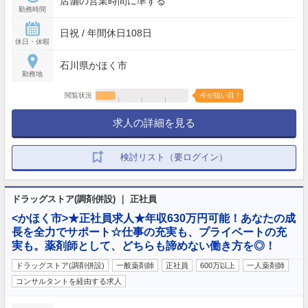
店舗の営業時間に準ずる
勤務時間
日祝 / 年間休日108日
休日・休暇
石川県かほく市
勤務地
閲覧状況
今が狙い目！
求人の詳細を見る
検討リスト（要ログイン）
ドラッグストア(調剤併設) ｜ 正社員
<かほく市>★正社員求人★年収630万円可能！あなたの成
長を全力でサポート☆仕事の充実も、プライベートの充
実も。薬剤師として、どちらも諦めない働き方を◎！
ドラッグストア(調剤併設)
一般薬剤師
正社員
600万以上
一人薬剤師
コンサルタントを経由する求人