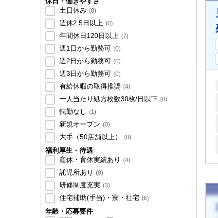
休日・働きやすさ
土日休み
(
0
)
週休2.5日以上
(
0
)
年間休日120日以上
(
7
)
週1日から勤務可
(
0
)
週2日から勤務可
(
0
)
週3日から勤務可
(
0
)
有給休暇の取得推奨
(
4
)
一人当たり処方枚数30枚/日以下
(
0
)
転勤なし
(
1
)
新規オープン
(
0
)
大手（50店舗以上）
(
0
)
福利厚生・待遇
産休・育休実績あり
(
4
)
託児所あり
(
0
)
研修制度充実
(
3
)
住宅補助(手当)・寮・社宅
(
6
)
年齢・応募要件