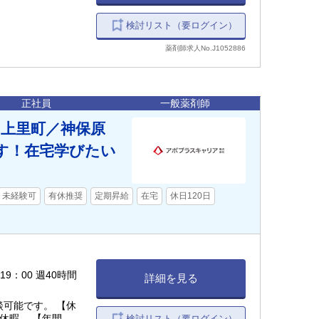
検討リスト（要ログイン）
薬剤師求人No.J1052886
正社員
一般薬剤師
【上里町／神保原
す！在宅学びたい
未経験可
有休推奨
定期昇給
在宅
休日120日
〜19：00 週40時間
詳細を見る
談可能です。 【休
弔休暇 【年間休
検討リスト（要ログイン）