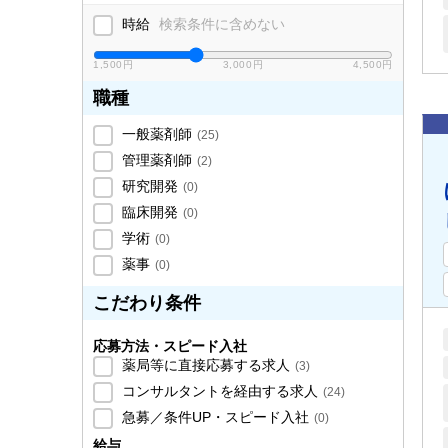
時給
検索条件に含めない
1,500円
3,000円
4,500円
職種
一般薬剤師
(
25
)
管理薬剤師
(
2
)
研究開発
(
0
)
臨床開発
(
0
)
学術
(
0
)
薬事
(
0
)
こだわり条件
応募方法・スピード入社
薬局等に直接応募する求人
(
3
)
コンサルタントを経由する求人
(
24
)
急募／条件UP・スピード入社
(
0
)
給与