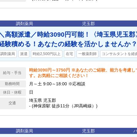
調剤薬局
児玉郡
＼高額派遣／時給3090円可能！〈埼玉県児玉
経験積める！あなたの経験を活かしませんか
調剤薬局
派遣
時給2,500円以上
在宅
一般薬剤師
コンサルタントを経
時給3090円～3750円 ※あなたのご経験、能力を考慮
給与・手当
す。お気軽にご相談ください！
月～土 9:00～18:00 ※応相談
勤務時間
日
休日・休暇
埼玉県 児玉郡
交通
- (神保原駅 徒歩11分（JR高崎線）)
調剤薬局
児玉郡