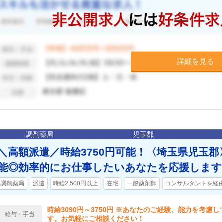
詳細を見る
調剤薬局
児玉郡
＼高額派遣／時給3750円可能！〈埼玉県児玉
能◎効率的にお仕事したいあなたを応援します
調剤薬局
派遣
時給2,500円以上
在宅
一般薬剤師
コンサルタントを経
時給3090円～3750円 ※あなたのご経験、能力を考慮
給与・手当
す。お気軽にご相談ください！