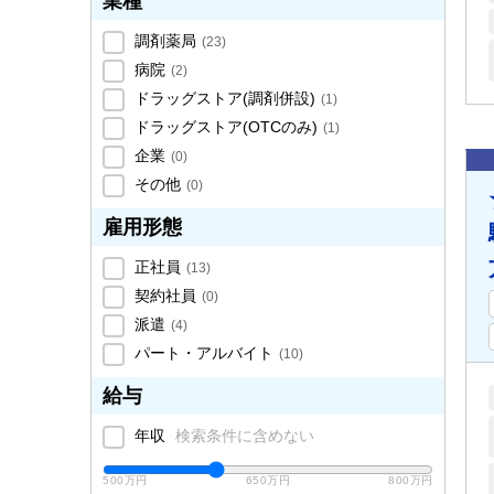
業種
調剤薬局
(
23
)
病院
(
2
)
ドラッグストア(調剤併設)
(
1
)
ドラッグストア(OTCのみ)
(
1
)
企業
(
0
)
その他
(
0
)
雇用形態
正社員
(
13
)
契約社員
(
0
)
派遣
(
4
)
パート・アルバイト
(
10
)
給与
年収
検索条件に含めない
500万円
650万円
800万円