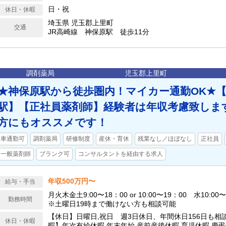
日・祝
休日・休暇
埼玉県 児玉郡上里町
交通
JR高崎線 神保原駅 徒歩11分
調剤薬局
児玉郡上里町
★神保原駅から徒歩圏内！マイカー通勤OK★
駅】【正社員薬剤師】経験者は年収考慮致しま
方にもオススメです！
車通勤可
調剤薬局
研修制度
産休・育休
残業なし／ほぼなし
正社員
一般薬剤師
ブランク可
コンサルタントを経由する求人
年収500万円〜
給与・手当
月火木金土9:00〜18：00 or 10:00〜19：00 水10:00
勤務時間
※土曜日19時まで働けない方も相談可能
【休日】日曜日,祝日 週3日休日、年間休日156日も相
休日・休暇
暇】年次有給休暇,年末年始,産前産後休暇,育児休暇,慶