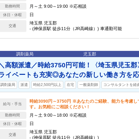
月～土 9:00～19:00 ※応相談
勤務時間
日
休日・休暇
埼玉県 児玉郡
交通
- (神保原駅 徒歩11分（JR高崎線）) 車通勤可能
調剤薬局
児玉郡
＼高額派遣／時給3750円可能！〈埼玉県児玉郡
ライベートも充実◎あなたの新しい働き方を
調剤薬局
派遣
時給2,500円以上
在宅
一般薬剤師
コンサルタントを経
時給3090円～3750円 ※あなたのご経験、能力を考慮
給与・手当
す。お気軽にご相談ください！
月～土 9:00～18:00 ※応相談
勤務時間
日
休日・休暇
埼玉県 児玉郡
交通
- (神保原駅 徒歩11分（JR高崎線）)