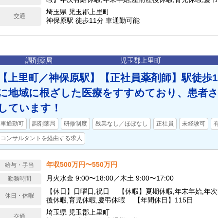
日】120日
埼玉県 児玉郡上里町
交通
神保原駅 徒歩11分 車通勤可能
調剤薬局
児玉郡上里町
【上里町／神保原駅】【正社員薬剤師】駅徒歩1
に地域に根ざした医療をすすめており、患者
しています！
車通勤可
調剤薬局
研修制度
残業なし／ほぼなし
正社員
未経験可
コンサルタントを経由する求人
年収500万円〜550万円
給与・手当
月火水金 9:00〜18:00／木土 9:00〜17:00
勤務時間
【休日】日曜日,祝日 【休暇】夏期休暇,年末年始,年次
休日・休暇
後休暇,育児休暇,慶弔休暇 【年間休日】115日
埼玉県 児玉郡上里町
交通