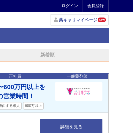
ログイン
会員登録
薬キャリマイページ
new
新着順
正社員
一般薬剤師
〜600万円以上を
の営業時間！
経由する求人
600万以上
詳細を見る