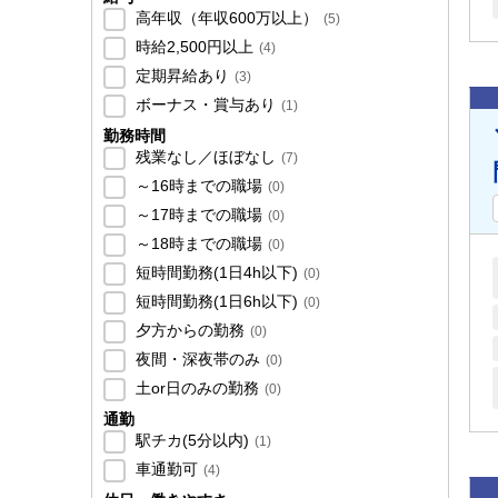
高年収（年収600万以上）
(
5
)
時給2,500円以上
(
4
)
定期昇給あり
(
3
)
ボーナス・賞与あり
(
1
)
勤務時間
残業なし／ほぼなし
(
7
)
～16時までの職場
(
0
)
～17時までの職場
(
0
)
～18時までの職場
(
0
)
短時間勤務(1日4h以下)
(
0
)
短時間勤務(1日6h以下)
(
0
)
夕方からの勤務
(
0
)
夜間・深夜帯のみ
(
0
)
土or日のみの勤務
(
0
)
通勤
駅チカ(5分以内)
(
1
)
車通勤可
(
4
)