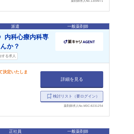
薬剤師求人No.1309971
派遣
一般薬剤師
郡〉内科心療内科専
せんか？
由する求人
して決定いたしま
詳細を見る
検討リスト（要ログイン）
薬剤師求人No.M3C-8231254
正社員
一般薬剤師