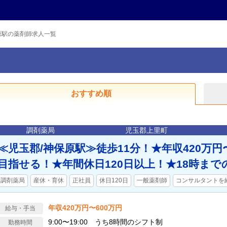
原駅の薬剤師求人一覧
おすすめ順
調剤薬局
児玉郡上里町
≪児玉郡/神保原駅≫徒歩11分！★年収420万円
目指せる！★年間休日120日以上！★18時まで
調剤薬局
産休・育休
正社員
休日120日
一般薬剤師
コンサルタントを
年収420万円〜600万円
給与・手当
9:00〜19:00 うち8時間のシフト制
勤務時間