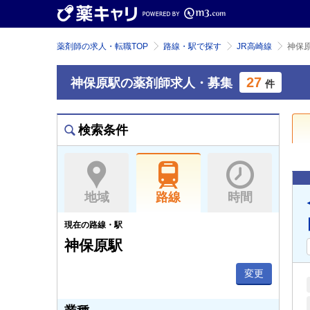
薬剤師の求人・転職TOP
路線・駅で探す
JR高崎線
神保
27
神保原駅の薬剤師求人・募集
件
検索条件
地域
路線
時間
現在の路線・駅
神保原駅
変更