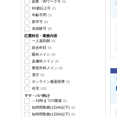
副業・Wワーク可
(
1
)
60歳以上可
(
1
)
年齢不問
(
1
)
新卒可
(
0
)
未経験可
(
6
)
応需科目・業務内容
一人薬剤師
(
0
)
総合科目
(
0
)
眼科メイン
(
0
)
皮膚科メイン
(
0
)
整形外科メイン
(
0
)
漢方
(
0
)
オンライン服薬指導
(
0
)
在宅
(
10
)
ママ・パパ向け
～16時までの職場
(
0
)
短時間勤務(1日4h以下)
(
0
)
短時間勤務(1日6h以下)
(
0
)