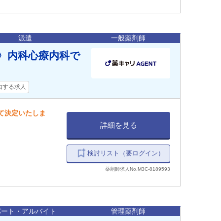
派遣
一般薬剤師
郡〉内科心療内科で
？
由する求人
して決定いたしま
詳細を見る
検討リスト（要ログイン）
薬剤師求人No.M3C-8189593
パート・アルバイト
管理薬剤師