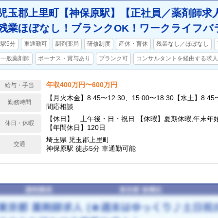
児玉郡上里町【神保原駅】【正社員／薬剤師求人
残業ほぼなし！ブランクOK！ワークライフバ
駅5分
車通勤可
調剤薬局
研修制度
産休・育休
残業なし／ほぼなし
一般薬剤師
ボーナス・賞与あり
ブランク可
コンサルタントを経由する求人
年収400万円〜600万円
給与・手当
【月火木金】8:45〜12:30、15:00〜18:30【水土】8:45
勤務時間
間応相談
【休日】 土午後・日・祝日 【休暇】夏期休暇,年末年
休日・休暇
【年間休日】120日
埼玉県 児玉郡上里町
交通
神保原駅 徒歩5分 車通勤可能