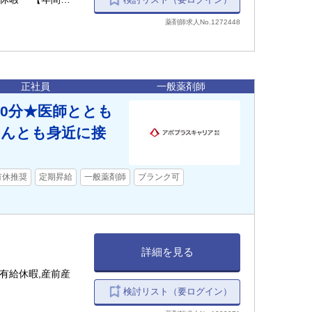
薬剤師求人No.1272448
正社員
一般薬剤師
0分★医師ととも
さんとも身近に接
有休推奨
定期昇給
一般薬剤師
ブランク可
詳細を見る
有給休暇,産前産
検討リスト（要ログイン）