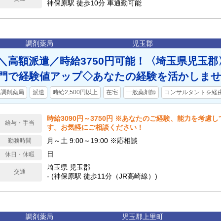
神保原駅 徒歩10分 車通勤可能
調剤薬局
児玉郡
＼高額派遣／時給3750円可能！〈埼玉県児玉
門で経験値アップ◇あなたの経験を活かしま
調剤薬局
派遣
時給2,500円以上
在宅
一般薬剤師
コンサルタントを経
時給3090円～3750円 ※あなたのご経験、能力を考慮
給与・手当
す。お気軽にご相談ください！
月～土 9:00～19:00 ※応相談
勤務時間
日
休日・休暇
埼玉県 児玉郡
交通
- (神保原駅 徒歩11分（JR高崎線）)
調剤薬局
児玉郡上里町