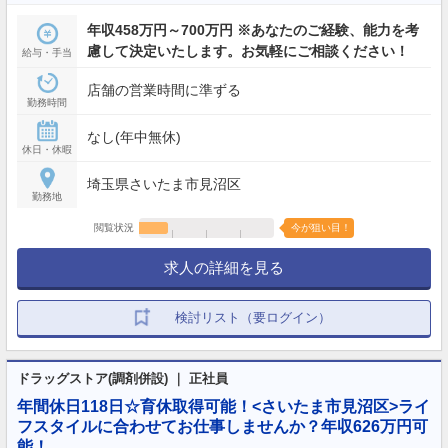
年収458万円～700万円 ※あなたのご経験、能力を考
慮して決定いたします。お気軽にご相談ください！
給与・手当
店舗の営業時間に準ずる
勤務時間
なし(年中無休)
休日・休暇
埼玉県さいたま市見沼区
勤務地
閲覧状況
今が狙い目！
求人の詳細を見る
検討リスト（要ログイン）
ドラッグストア(調剤併設) ｜ 正社員
年間休日118日☆育休取得可能！<さいたま市見沼区>ライ
フスタイルに合わせてお仕事しませんか？年収626万円可
能！