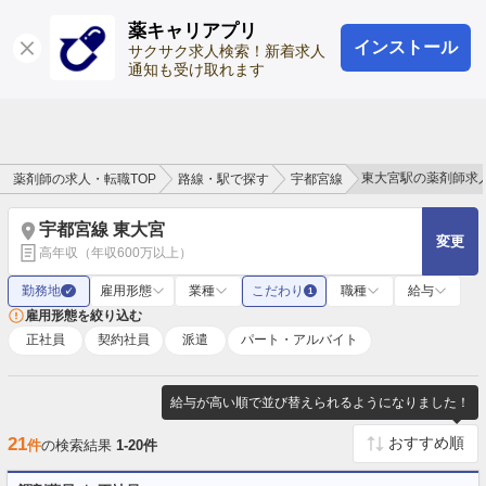
薬キャリアプリ
インストール
ログイン
会員登録
サクサク求人検索！新着求人
通知も受け取れます
東大宮駅の薬剤師求
薬剤師の求人・転職TOP
路線・駅で探す
宇都宮線
宇都宮線 東大宮
変更
高年収（年収600万以上）
勤務地
雇用形態
業種
こだわり
職種
給与
✓
1
雇用形態を絞り込む
正社員
契約社員
派遣
パート・アルバイト
給与が高い順で並び替えられるようになりました！
21
件
の検索結果
1-20件