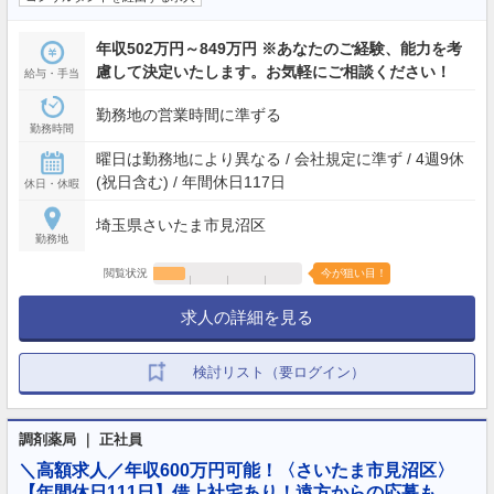
年収502万円～849万円 ※あなたのご経験、能力を考
慮して決定いたします。お気軽にご相談ください！
給与・手当
勤務地の営業時間に準ずる
勤務時間
曜日は勤務地により異なる / 会社規定に準ず / 4週9休
(祝日含む) / 年間休日117日
休日・休暇
埼玉県さいたま市見沼区
勤務地
閲覧状況
今が狙い目！
求人の詳細を見る
検討リスト（要ログイン）
調剤薬局 ｜ 正社員
＼高額求人／年収600万円可能！〈さいたま市見沼区〉
【年間休日111日】借上社宅あり！遠方からの応募も