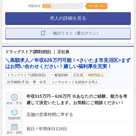
閲覧状況
今が狙い目！
求人の詳細を見る
検討リスト（要ログイン）
ドラッグストア(調剤併設) ｜ 正社員
＼高額求人／年収626万円可能！<さいたま市見沼区>まず
はお問い合わせください！嬉しい福利厚生充実！
ドラッグストア(調剤併設)
一般薬剤師
正社員
600万以上
住宅補助(手当)・寮・社宅
コンサルタントを経由する求人
年収515万円～626万円 ※あなたのご経験、能力を考
慮して決定いたします。お気軽にご相談ください！
給与・手当
店舗の営業時間に準ずる
勤務時間
祝日 / 年間休日118日
休日・休暇