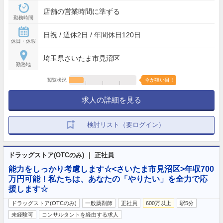
店舗の営業時間に準ずる
勤務時間
日祝 / 週休2日 / 年間休日120日
休日・休暇
埼玉県さいたま市見沼区
勤務地
閲覧状況
今が狙い目！
求人の詳細を見る
検討リスト（要ログイン）
ドラッグストア(OTCのみ) ｜ 正社員
能力をしっかり考慮します☆<さいたま市見沼区>年収700
万円可能！私たちは、あなたの「やりたい」を全力で応
援します☆
ドラッグストア(OTCのみ)
一般薬剤師
正社員
600万以上
駅5分
未経験可
コンサルタントを経由する求人