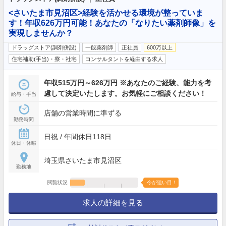
<さいたま市見沼区>経験を活かせる環境が整っていま
す！年収626万円可能！あなたの「なりたい薬剤師像」を
実現しませんか？
ドラッグストア(調剤併設)
一般薬剤師
正社員
600万以上
住宅補助(手当)・寮・社宅
コンサルタントを経由する求人
年収515万円～626万円 ※あなたのご経験、能力を考
慮して決定いたします。お気軽にご相談ください！
給与・手当
店舗の営業時間に準ずる
勤務時間
日祝 / 年間休日118日
休日・休暇
埼玉県さいたま市見沼区
勤務地
閲覧状況
今が狙い目！
求人の詳細を見る