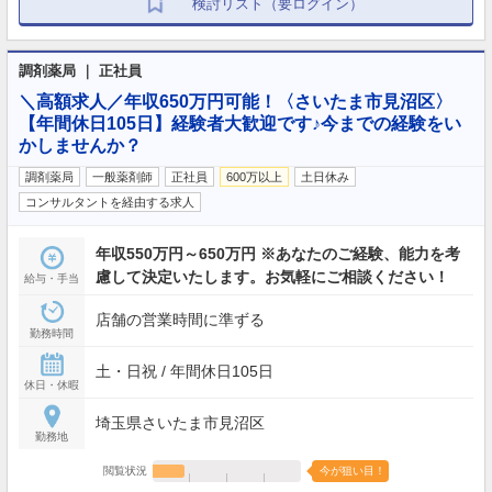
検討リスト（要ログイン）
調剤薬局 ｜ 正社員
＼高額求人／年収650万円可能！〈さいたま市見沼区〉
【年間休日105日】経験者大歓迎です♪今までの経験をい
かしませんか？
調剤薬局
一般薬剤師
正社員
600万以上
土日休み
コンサルタントを経由する求人
年収550万円～650万円 ※あなたのご経験、能力を考
慮して決定いたします。お気軽にご相談ください！
給与・手当
店舗の営業時間に準ずる
勤務時間
土・日祝 / 年間休日105日
休日・休暇
埼玉県さいたま市見沼区
勤務地
閲覧状況
今が狙い目！