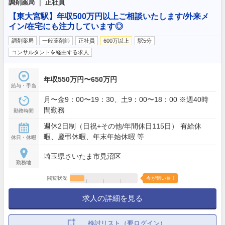
調剤薬局 ｜ 正社員
【東大宮駅】年収500万円以上ご相談いたします/外来メ
イン/在宅にも注力しています◎
調剤薬局
一般薬剤師
正社員
600万以上
駅5分
コンサルタントを経由する求人
年収550万円〜650万円
給与・手当
月〜金9：00〜19：30、土9：00〜18：00 ※週40時
間勤務
勤務時間
週休2日制（日祝+その他/年間休日115日） 有給休
暇、慶弔休暇、年末年始休暇 等
休日・休暇
埼玉県さいたま市見沼区
勤務地
閲覧状況
今が狙い目！
求人の詳細を見る
検討リスト（要ログイン）