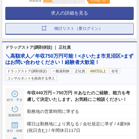
閲覧状況
今が狙い目！
求人の詳細を見る
検討リスト（要ログイン）
ドラッグストア(調剤併設) ｜ 正社員
＼高額求人／年収750万円可能！<さいたま市見沼区>まず
はお問い合わせください！経験者大歓迎！
ドラッグストア(調剤併設)
一般薬剤師
正社員
600万以上
在宅
コンサルタントを経由する求人
年収440万円～750万円 ※あなたのご経験、能力を考
慮して決定いたします。お気軽にご相談ください！
給与・手当
勤務地の営業時間に準ずる
勤務時間
曜日は勤務地により異なる / 会社規定に準ず / 4週9休
(祝日含む) / 年間休日117日
休日・休暇