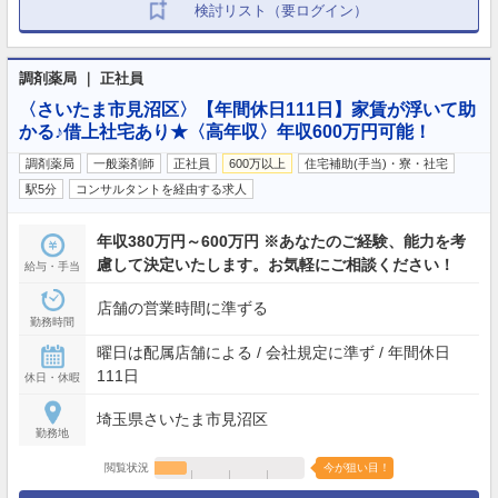
検討リスト（要ログイン）
調剤薬局 ｜ 正社員
〈さいたま市見沼区〉【年間休日111日】家賃が浮いて助
かる♪借上社宅あり★〈高年収〉年収600万円可能！
調剤薬局
一般薬剤師
正社員
600万以上
住宅補助(手当)・寮・社宅
駅5分
コンサルタントを経由する求人
年収380万円～600万円 ※あなたのご経験、能力を考
慮して決定いたします。お気軽にご相談ください！
給与・手当
店舗の営業時間に準ずる
勤務時間
曜日は配属店舗による / 会社規定に準ず / 年間休日
111日
休日・休暇
埼玉県さいたま市見沼区
勤務地
閲覧状況
今が狙い目！