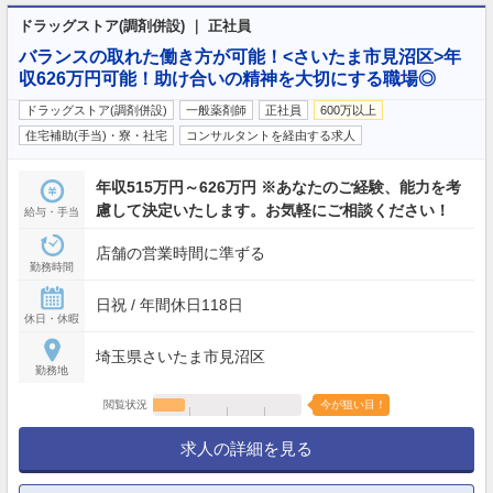
ドラッグストア(調剤併設) ｜ 正社員
バランスの取れた働き方が可能！<さいたま市見沼区>年
収626万円可能！助け合いの精神を大切にする職場◎
ドラッグストア(調剤併設)
一般薬剤師
正社員
600万以上
住宅補助(手当)・寮・社宅
コンサルタントを経由する求人
年収515万円～626万円 ※あなたのご経験、能力を考
慮して決定いたします。お気軽にご相談ください！
給与・手当
店舗の営業時間に準ずる
勤務時間
日祝 / 年間休日118日
休日・休暇
埼玉県さいたま市見沼区
勤務地
閲覧状況
今が狙い目！
求人の詳細を見る