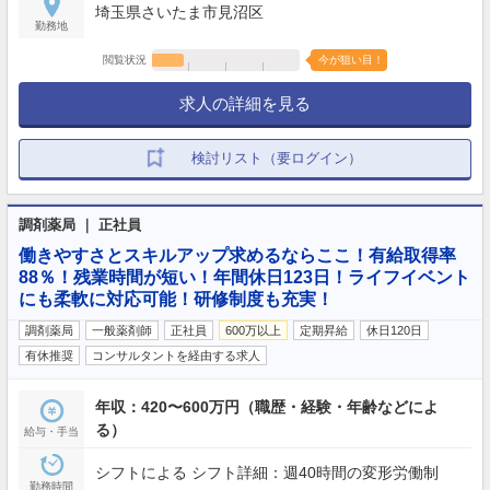
埼玉県さいたま市見沼区
勤務地
閲覧状況
今が狙い目！
求人の詳細を見る
検討リスト（要ログイン）
調剤薬局 ｜ 正社員
働きやすさとスキルアップ求めるならここ！有給取得率
88％！残業時間が短い！年間休日123日！ライフイベント
にも柔軟に対応可能！研修制度も充実！
調剤薬局
一般薬剤師
正社員
600万以上
定期昇給
休日120日
有休推奨
コンサルタントを経由する求人
年収：420〜600万円（職歴・経験・年齢などによ
る）
給与・手当
シフトによる シフト詳細：週40時間の変形労働制
勤務時間