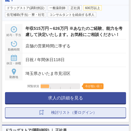
ドラッグストア(調剤併設)
一般薬剤師
正社員
600万以上
住宅補助(手当)・寮・社宅
コンサルタントを経由する求人
年収515万円～626万円 ※あなたのご経験、能力を考
慮して決定いたします。お気軽にご相談ください！
給与・手当
店舗の営業時間に準ずる
勤務時間
日祝 / 年間休日118日
休日・休暇
埼玉県さいたま市見沼区
勤務地
閲覧状況
今が狙い目！
求人の詳細を見る
検討リスト（要ログイン）
ドラッグストア(調剤併設) ｜ 正社員