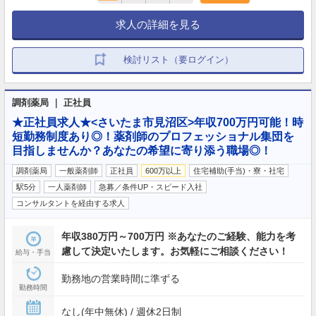
求人の詳細を見る
検討リスト（要ログイン）
調剤薬局 ｜ 正社員
★正社員求人★<さいたま市見沼区>年収700万円可能！時
短勤務制度あり◎！薬剤師のプロフェッショナル集団を
目指しませんか？あなたの希望に寄り添う職場◎！
調剤薬局
一般薬剤師
正社員
600万以上
住宅補助(手当)・寮・社宅
駅5分
一人薬剤師
急募／条件UP・スピード入社
コンサルタントを経由する求人
年収380万円～700万円 ※あなたのご経験、能力を考
慮して決定いたします。お気軽にご相談ください！
給与・手当
勤務地の営業時間に準ずる
勤務時間
なし(年中無休) / 週休2日制