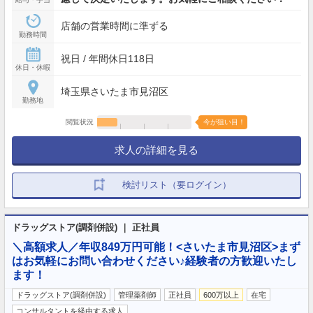
店舗の営業時間に準ずる
勤務時間
祝日 / 年間休日118日
休日・休暇
埼玉県さいたま市見沼区
勤務地
閲覧状況
今が狙い目！
求人の詳細を見る
検討リスト（要ログイン）
ドラッグストア(調剤併設) ｜ 正社員
＼高額求人／年収849万円可能！<さいたま市見沼区>まず
はお気軽にお問い合わせください♪経験者の方歓迎いたし
ます！
ドラッグストア(調剤併設)
管理薬剤師
正社員
600万以上
在宅
コンサルタントを経由する求人