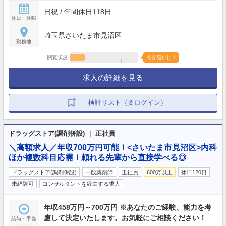
日祝 / 年間休日118日
休日・休暇
埼玉県さいたま市見沼区
勤務地
閲覧状況
今が狙い目！
求人の詳細を見る
検討リスト（要ログイン）
ドラッグストア(調剤併設) ｜ 正社員
＼高額求人／年収700万円可能！<さいたま市見沼区>内科
ほか複数科目応需！頼れる先輩から直接学べる◎
ドラッグストア(調剤併設)
一般薬剤師
正社員
600万以上
休日120日
未経験可
コンサルタントを経由する求人
年収458万円～700万円 ※あなたのご経験、能力を考
慮して決定いたします。お気軽にご相談ください！
給与・手当