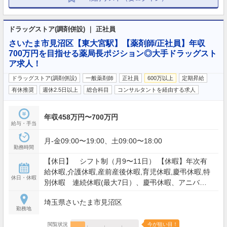
ドラッグストア(調剤併設) ｜ 正社員
さいたま市見沼区【東大宮駅】【薬剤師/正社員】年収
700万円を目指せる薬局長ポジション◎大手ドラッグスト
ア求人！
ドラッグストア(調剤併設)
一般薬剤師
正社員
600万以上
定期昇給
有休推奨
週休2.5日以上
総合科目
コンサルタントを経由する求人
年収458万円〜700万円
給与・手当
月-金09:00〜19:00、土09:00〜18:00
勤務時間
【休日】 シフト制（月9〜11日） 【休暇】年次有
給休暇,介護休暇,産前産後休暇,育児休暇,慶弔休暇,特
休日・休暇
別休暇 連続休暇(最大7日）、慶弔休暇、アニバー
サリー(1日）、 産産前産後休暇、育児(最大2年）、
埼玉県さいたま市見沼区
介護休業 他 ※年間休日：入社2年目以降休日・休暇
勤務地
122日以上 【年間休日】117日
閲覧状況
今が狙い目！