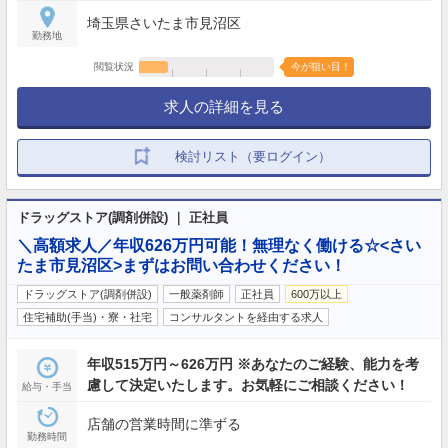
埼玉県さいたま市見沼区
勤務地
閲覧状況
今が狙い目！
求人の詳細を見る
検討リスト（要ログイン）
ドラッグストア(調剤併設) ｜ 正社員
＼高額求人／年収626万円可能！無理なく働ける☆<さい
たま市見沼区>まずはお問い合わせください！
ドラッグストア(調剤併設)
一般薬剤師
正社員
600万以上
住宅補助(手当)・寮・社宅
コンサルタントを経由する求人
年収515万円～626万円 ※あなたのご経験、能力を考
慮して決定いたします。お気軽にご相談ください！
給与・手当
店舗の営業時間に準ずる
勤務時間