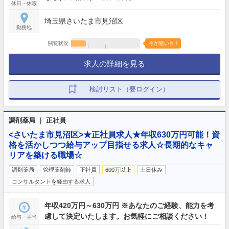
休日・休暇
埼玉県さいたま市見沼区
勤務地
閲覧状況
今が狙い目！
求人の詳細を見る
検討リスト（要ログイン）
調剤薬局 ｜ 正社員
<さいたま市見沼区>★正社員求人★年収630万円可能！資
格を活かしつつ給与アップ目指せる求人☆長期的なキャ
リアを築ける職場☆
調剤薬局
管理薬剤師
正社員
600万以上
土日休み
コンサルタントを経由する求人
年収420万円～630万円 ※あなたのご経験、能力を考
慮して決定いたします。お気軽にご相談ください！
給与・手当