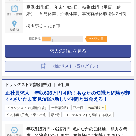
夏季休暇3日、年末年始5日、特別休暇（弔事、結
婚）、育児休業、介護休業、年次有給休暇週休2日制
休日・休暇
埼玉県さいたま市
勤務地
閲覧状況
今が狙い目！
求人の詳細を見る
検討リスト（要ログイン）
ドラッグストア(調剤併設) ｜ 正社員
正社員求人！年収626万円可能！あなたの知識と経験が輝
く<さいたま市見沼区>新しい仲間と出会える！
ドラッグストア(調剤併設)
一般薬剤師
正社員
600万以上
住宅補助(手当)・寮・社宅
駅5分
コンサルタントを経由する求人
年収515万円～626万円 ※あなたのご経験、能力を考
慮して決定いたします。お気軽にご相談ください！
給与・手当