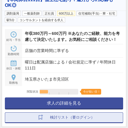
OK◎
調剤薬局
一般薬剤師
正社員
600万以上
住宅補助(手当)・寮・社宅
駅5分
コンサルタントを経由する求人
年収380万円～600万円 ※あなたのご経験、能力を考
慮して決定いたします。お気軽にご相談ください！
給与・手当
店舗の営業時間に準ずる
勤務時間
曜日は配属店舗による / 会社規定に準ず / 年間休日
111日
休日・休暇
埼玉県さいたま市見沼区
勤務地
閲覧状況
今が狙い目！
求人の詳細を見る
検討リスト（要ログイン）