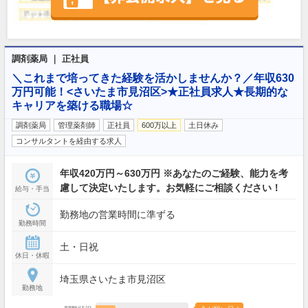
調剤薬局 ｜ 正社員
＼これまで培ってきた経験を活かしませんか？／年収630
万円可能！<さいたま市見沼区>★正社員求人★長期的な
キャリアを築ける職場☆
調剤薬局
管理薬剤師
正社員
600万以上
土日休み
コンサルタントを経由する求人
年収420万円～630万円 ※あなたのご経験、能力を考
慮して決定いたします。お気軽にご相談ください！
給与・手当
勤務地の営業時間に準ずる
勤務時間
土・日祝
休日・休暇
埼玉県さいたま市見沼区
勤務地