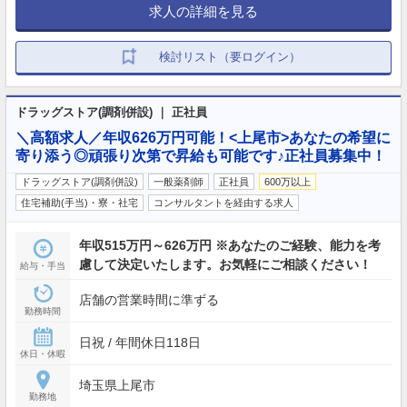
求人の詳細を見る
検討リスト（要ログイン）
ドラッグストア(調剤併設) ｜ 正社員
＼高額求人／年収626万円可能！<上尾市>あなたの希望に
寄り添う◎頑張り次第で昇給も可能です♪正社員募集中！
ドラッグストア(調剤併設)
一般薬剤師
正社員
600万以上
住宅補助(手当)・寮・社宅
コンサルタントを経由する求人
年収515万円～626万円 ※あなたのご経験、能力を考
慮して決定いたします。お気軽にご相談ください！
給与・手当
店舗の営業時間に準ずる
勤務時間
日祝 / 年間休日118日
休日・休暇
埼玉県上尾市
勤務地