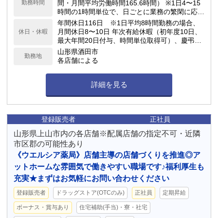
勤務時間
間・月間平均労働時間165.6時間） ※1日4〜15
時間の1時間単位で、日ごとに業務の繁閑に応じ
て勤務時間を設定します。
年間休日116日 ※1日平均8時間勤務の場合、
月間休日8〜10日 年次有給休暇（初年度10日、
休日・休暇
最大年間20日付与、時間単位取得可）、慶弔休
暇、子の看護休暇、介護休暇 他
山形県酒田市
勤務地
各店舗による
詳細を見る
登録販売者
正社員
山形県上山市内の各店舗※配属店舗の指定不可・近隣
市区郡の可能性あり
《ウエルシア薬局》店舗主導の店舗づくりを推進◎ア
ットホームな雰囲気で働きやすい職場です♪福利厚生も
充実★まずはお気軽にお問い合わせください
登録販売者
ドラッグストア(OTCのみ)
正社員
定期昇給
ボーナス・賞与あり
住宅補助(手当)・寮・社宅