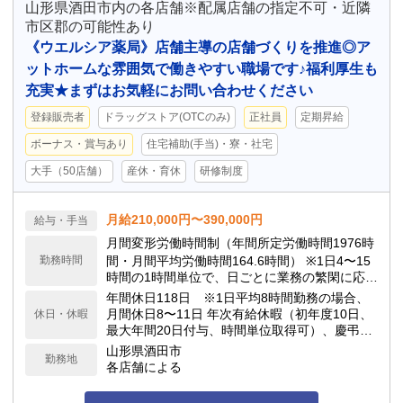
山形県酒田市内の各店舗※配属店舗の指定不可・近隣
市区郡の可能性あり
《ウエルシア薬局》店舗主導の店舗づくりを推進◎ア
ットホームな雰囲気で働きやすい職場です♪福利厚生も
充実★まずはお気軽にお問い合わせください
登録販売者
ドラッグストア(OTCのみ)
正社員
定期昇給
ボーナス・賞与あり
住宅補助(手当)・寮・社宅
大手（50店舗）
産休・育休
研修制度
月給210,000円〜390,000円
給与・手当
月間変形労働時間制（年間所定労働時間1976時
勤務時間
間・月間平均労働時間164.6時間） ※1日4〜15
時間の1時間単位で、日ごとに業務の繁閑に応じ
て勤務時間を設定します。
年間休日118日 ※1日平均8時間勤務の場合、
月間休日8〜11日 年次有給休暇（初年度10日、
休日・休暇
最大年間20日付与、時間単位取得可）、慶弔休
暇、子の看護休暇、介護休暇 他
山形県酒田市
勤務地
各店舗による