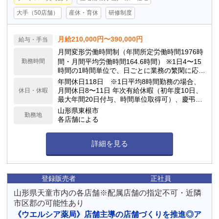
大手（50店舗）
産休・育休
研修制度
月給210,000円〜390,000円
給与・手当
月間変形労働時間制（年間所定労働時間1976時
勤務時間
間・月間平均労働時間164.6時間） ※1日4〜15
時間の1時間単位で、日ごとに業務の繁閑に応じ
て勤務時間を設定します。
年間休日118日 ※1日平均8時間勤務の場合、
月間休日8〜11日 年次有給休暇（初年度10日、
休日・休暇
最大年間20日付与、時間単位取得可）、慶弔休
暇、子の看護休暇、介護休暇 他
山形県東根市
勤務地
各店舗による
詳細を見る
登録販売者
正社員
山形県天童市内の各店舗※配属店舗の指定不可・近隣
市区郡の可能性あり
《ウエルシア薬局》店舗主導の店舗づくりを推進◎ア