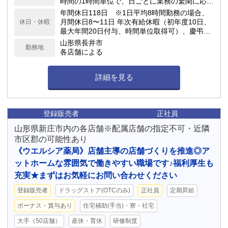
時間の1時間単位で、日ごとに業務の繁閑に応じ
て勤務時間を設定します。
年間休日118日 ※1日平均8時間勤務の場合、
月間休日8〜11日 年次有給休暇（初年度10日、
休日・休暇
最大年間20日付与、時間単位取得可）、慶弔休
暇、子の看護休暇、介護休暇 他
山形県長井市
勤務地
各店舗による
詳細を見る
登録販売者
正社員
山形県新庄市内の各店舗※配属店舗の指定不可・近隣
市区郡の可能性あり
《ウエルシア薬局》店舗主導の店舗づくりを推進◎ア
ットホームな雰囲気で働きやすい職場です♪福利厚生も
充実★まずはお気軽にお問い合わせください
登録販売者
ドラッグストア(OTCのみ)
正社員
定期昇給
ボーナス・賞与あり
住宅補助(手当)・寮・社宅
大手（50店舗）
産休・育休
研修制度