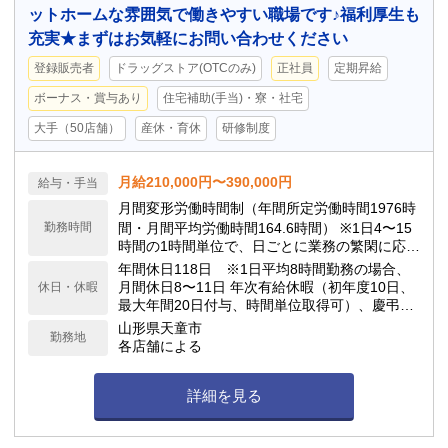
ットホームな雰囲気で働きやすい職場です♪福利厚生も
充実★まずはお気軽にお問い合わせください
登録販売者
ドラッグストア(OTCのみ)
正社員
定期昇給
ボーナス・賞与あり
住宅補助(手当)・寮・社宅
大手（50店舗）
産休・育休
研修制度
月給210,000円〜390,000円
給与・手当
月間変形労働時間制（年間所定労働時間1976時
勤務時間
間・月間平均労働時間164.6時間） ※1日4〜15
時間の1時間単位で、日ごとに業務の繁閑に応じ
て勤務時間を設定します。
年間休日118日 ※1日平均8時間勤務の場合、
月間休日8〜11日 年次有給休暇（初年度10日、
休日・休暇
最大年間20日付与、時間単位取得可）、慶弔休
暇、子の看護休暇、介護休暇 他
山形県天童市
勤務地
各店舗による
詳細を見る