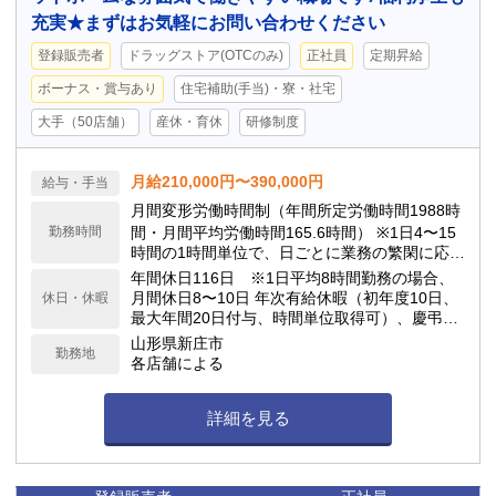
充実★まずはお気軽にお問い合わせください
登録販売者
ドラッグストア(OTCのみ)
正社員
定期昇給
ボーナス・賞与あり
住宅補助(手当)・寮・社宅
大手（50店舗）
産休・育休
研修制度
月給210,000円〜390,000円
給与・手当
月間変形労働時間制（年間所定労働時間1988時
勤務時間
間・月間平均労働時間165.6時間） ※1日4〜15
時間の1時間単位で、日ごとに業務の繁閑に応じ
て勤務時間を設定します。
年間休日116日 ※1日平均8時間勤務の場合、
月間休日8〜10日 年次有給休暇（初年度10日、
休日・休暇
最大年間20日付与、時間単位取得可）、慶弔休
暇、子の看護休暇、介護休暇 他
山形県新庄市
勤務地
各店舗による
詳細を見る