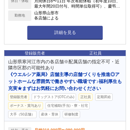
月間休日8〜11日 年次有給休暇（初年度10日、
休日・休暇
最大年間20日付与、時間単位取得可）、慶弔休
暇、子の看護休暇、介護休暇 他
山形県山形市
勤務地
各店舗による
詳細を見る
登録販売者
正社員
山形県寒河江市内の各店舗※配属店舗の指定不可・近
隣市区郡の可能性あり
《ウエルシア薬局》店舗主導の店舗づくりを推進◎ア
ットホームな雰囲気で働きやすい職場です♪福利厚生も
充実★まずはお気軽にお問い合わせください
登録販売者
ドラッグストア(OTCのみ)
正社員
定期昇給
ボーナス・賞与あり
住宅補助(手当)・寮・社宅
大手（50店舗）
産休・育休
研修制度