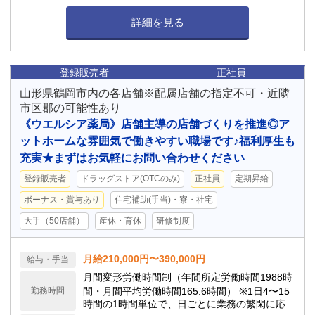
詳細を見る
登録販売者
正社員
山形県鶴岡市内の各店舗※配属店舗の指定不可・近隣
市区郡の可能性あり
《ウエルシア薬局》店舗主導の店舗づくりを推進◎ア
ットホームな雰囲気で働きやすい職場です♪福利厚生も
充実★まずはお気軽にお問い合わせください
登録販売者
ドラッグストア(OTCのみ)
正社員
定期昇給
ボーナス・賞与あり
住宅補助(手当)・寮・社宅
大手（50店舗）
産休・育休
研修制度
月給210,000円〜390,000円
給与・手当
月間変形労働時間制（年間所定労働時間1988時
勤務時間
間・月間平均労働時間165.6時間） ※1日4〜15
時間の1時間単位で、日ごとに業務の繁閑に応じ