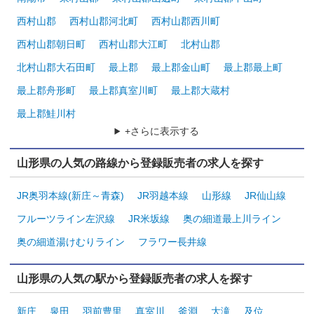
西村山郡
西村山郡河北町
西村山郡西川町
西村山郡朝日町
西村山郡大江町
北村山郡
北村山郡大石田町
最上郡
最上郡金山町
最上郡最上町
最上郡舟形町
最上郡真室川町
最上郡大蔵村
最上郡鮭川村
+さらに表示する
山形県の人気の路線から登録販売者の求人を探す
JR奥羽本線(新庄～青森)
JR羽越本線
山形線
JR仙山線
フルーツライン左沢線
JR米坂線
奥の細道最上川ライン
奥の細道湯けむりライン
フラワー長井線
山形県の人気の駅から登録販売者の求人を探す
新庄
泉田
羽前豊里
真室川
釜淵
大滝
及位