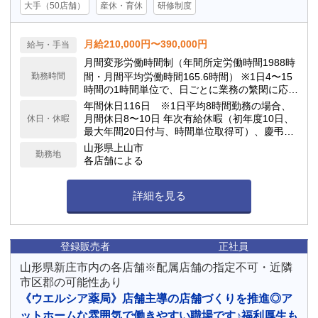
大手（50店舗）
産休・育休
研修制度
月給210,000円〜390,000円
給与・手当
月間変形労働時間制（年間所定労働時間1988時
勤務時間
間・月間平均労働時間165.6時間） ※1日4〜15
時間の1時間単位で、日ごとに業務の繁閑に応じ
て勤務時間を設定します。
年間休日116日 ※1日平均8時間勤務の場合、
月間休日8〜10日 年次有給休暇（初年度10日、
休日・休暇
最大年間20日付与、時間単位取得可）、慶弔休
暇、子の看護休暇、介護休暇 他
山形県上山市
勤務地
各店舗による
詳細を見る
登録販売者
正社員
山形県新庄市内の各店舗※配属店舗の指定不可・近隣
市区郡の可能性あり
《ウエルシア薬局》店舗主導の店舗づくりを推進◎ア
ットホームな雰囲気で働きやすい職場です♪福利厚生も