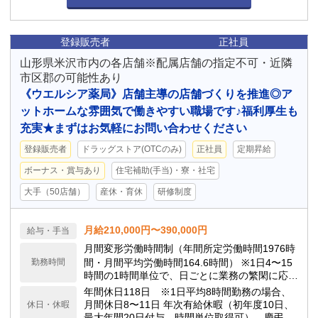
登録販売者
正社員
山形県米沢市内の各店舗※配属店舗の指定不可・近隣
市区郡の可能性あり
《ウエルシア薬局》店舗主導の店舗づくりを推進◎ア
ットホームな雰囲気で働きやすい職場です♪福利厚生も
充実★まずはお気軽にお問い合わせください
登録販売者
ドラッグストア(OTCのみ)
正社員
定期昇給
ボーナス・賞与あり
住宅補助(手当)・寮・社宅
大手（50店舗）
産休・育休
研修制度
月給210,000円〜390,000円
給与・手当
月間変形労働時間制（年間所定労働時間1976時
勤務時間
間・月間平均労働時間164.6時間） ※1日4〜15
時間の1時間単位で、日ごとに業務の繁閑に応じ
て勤務時間を設定します。
年間休日118日 ※1日平均8時間勤務の場合、
月間休日8〜11日 年次有給休暇（初年度10日、
休日・休暇
最大年間20日付与、時間単位取得可）、慶弔休