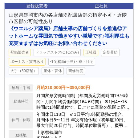
登録販売者
正社員
山形県鶴岡市内の各店舗※配属店舗の指定不可・近隣
市区郡の可能性あり
《ウエルシア薬局》店舗主導の店舗づくりを推進◎ア
ットホームな雰囲気で働きやすい職場です♪福利厚生も
充実★まずはお気軽にお問い合わせください
登録販売者
ドラッグストア(OTCのみ)
正社員
定期昇給
ボーナス・賞与あり
住宅補助(手当)・寮・社宅
大手（50店舗）
産休・育休
研修制度
月給210,000円〜390,000円
給与・手当
月間変形労働時間制（年間所定労働時間1976時
勤務時間
間・月間平均労働時間164.6時間） ※1日4〜15
時間の1時間単位で、日ごとに業務の繁閑に応じ
て勤務時間を設定します。
年間休日118日 ※1日平均8時間勤務の場合、
月間休日8〜11日 年次有給休暇（初年度10日、
休日・休暇
最大年間20日付与、時間単位取得可）、慶弔休
暇、子の看護休暇、介護休暇 他
山形県鶴岡市
勤務地