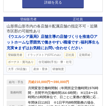
詳細を見る
登録販売者
正社員
山形県山形市内の各店舗※配属店舗の指定不可・近隣
市区郡の可能性あり
《ウエルシア薬局》店舗主導の店舗づくりを推進◎ア
ットホームな雰囲気で働きやすい職場です♪福利厚生も
充実★まずはお気軽にお問い合わせください
登録販売者
ドラッグストア(OTCのみ)
正社員
定期昇給
ボーナス・賞与あり
住宅補助(手当)・寮・社宅
大手（50店舗）
産休・育休
研修制度
月給210,000円〜390,000円
給与・手当
月間変形労働時間制（年間所定労働時間1976時
勤務時間
間・月間平均労働時間164.6時間） ※1日4〜15
時間の1時間単位で、日ごとに業務の繁閑に応じ
て勤務時間を設定します。
年間休日118日 ※1日平均8時間勤務の場合、