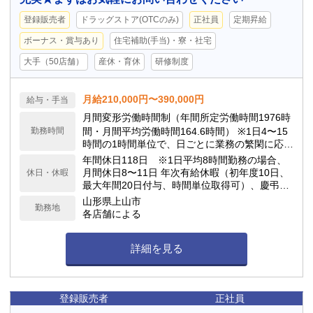
登録販売者
ドラッグストア(OTCのみ)
正社員
定期昇給
ボーナス・賞与あり
住宅補助(手当)・寮・社宅
大手（50店舗）
産休・育休
研修制度
月給210,000円〜390,000円
給与・手当
月間変形労働時間制（年間所定労働時間1976時
勤務時間
間・月間平均労働時間164.6時間） ※1日4〜15
時間の1時間単位で、日ごとに業務の繁閑に応じ
て勤務時間を設定します。
年間休日118日 ※1日平均8時間勤務の場合、
月間休日8〜11日 年次有給休暇（初年度10日、
休日・休暇
最大年間20日付与、時間単位取得可）、慶弔休
暇、子の看護休暇、介護休暇 他
山形県上山市
勤務地
各店舗による
詳細を見る
登録販売者
正社員