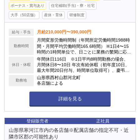
ボーナス・賞与あり
住宅補助(手当)・寮・社宅
大手（50店舗）
産休・育休
研修制度
月給210,000円〜390,000円
給与・手当
月間変形労働時間制（年間所定労働時間1988時
勤務時間
間・月間平均労働時間165.6時間） ※1日4〜15
時間の1時間単位で、日ごとに業務の繁閑に応じ
て勤務時間を設定します。
年間休日116日 ※1日平均8時間勤務の場合、
月間休日8〜10日 年次有給休暇（初年度10日、
休日・休暇
最大年間20日付与、時間単位取得可）、慶弔休
暇、子の看護休暇、介護休暇 他
山形県西村山郡河北町
勤務地
各店舗による
詳細を見る
登録販売者
正社員
山形県寒河江市内の各店舗※配属店舗の指定不可・近
隣市区郡の可能性あり