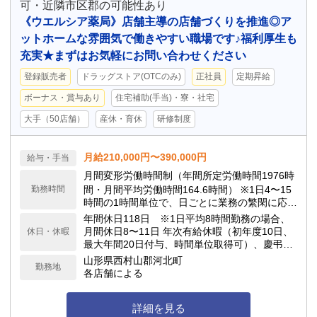
可・近隣市区郡の可能性あり
《ウエルシア薬局》店舗主導の店舗づくりを推進◎ア
ットホームな雰囲気で働きやすい職場です♪福利厚生も
充実★まずはお気軽にお問い合わせください
登録販売者
ドラッグストア(OTCのみ)
正社員
定期昇給
ボーナス・賞与あり
住宅補助(手当)・寮・社宅
大手（50店舗）
産休・育休
研修制度
月給210,000円〜390,000円
給与・手当
月間変形労働時間制（年間所定労働時間1976時
勤務時間
間・月間平均労働時間164.6時間） ※1日4〜15
時間の1時間単位で、日ごとに業務の繁閑に応じ
て勤務時間を設定します。
年間休日118日 ※1日平均8時間勤務の場合、
月間休日8〜11日 年次有給休暇（初年度10日、
休日・休暇
最大年間20日付与、時間単位取得可）、慶弔休
暇、子の看護休暇、介護休暇 他
山形県西村山郡河北町
勤務地
各店舗による
詳細を見る