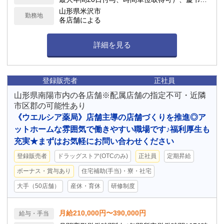
暇、子の看護休暇、介護休暇 他
山形県米沢市
勤務地
各店舗による
詳細を見る
登録販売者
正社員
山形県南陽市内の各店舗※配属店舗の指定不可・近隣
市区郡の可能性あり
《ウエルシア薬局》店舗主導の店舗づくりを推進◎ア
ットホームな雰囲気で働きやすい職場です♪福利厚生も
充実★まずはお気軽にお問い合わせください
登録販売者
ドラッグストア(OTCのみ)
正社員
定期昇給
ボーナス・賞与あり
住宅補助(手当)・寮・社宅
大手（50店舗）
産休・育休
研修制度
月給210,000円〜390,000円
給与・手当