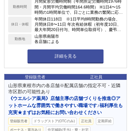
月間変形労働時間制（年間所定労働時間1976時
勤務時間
間・月間平均労働時間164.6時間） ※1日4〜15
時間の1時間単位で、日ごとに業務の繁閑に応じ
て勤務時間を設定します。
年間休日118日 ※1日平均8時間勤務の場合、
月間休日8〜11日 年次有給休暇（初年度10日、
休日・休暇
最大年間20日付与、時間単位取得可）、慶弔休
暇、子の看護休暇、介護休暇 他
山形県南陽市
勤務地
各店舗による
詳細を見る
登録販売者
正社員
山形県東根市内の各店舗※配属店舗の指定不可・近隣
市区郡の可能性あり
《ウエルシア薬局》店舗主導の店舗づくりを推進◎ア
ットホームな雰囲気で働きやすい職場です♪福利厚生も
充実★まずはお気軽にお問い合わせください
登録販売者
ドラッグストア(OTCのみ)
正社員
定期昇給
ボーナス・賞与あり
住宅補助(手当)・寮・社宅