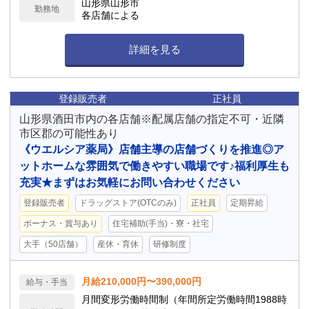
山形県山形市
勤務地
各店舗による
詳細を見る
登録販売者
正社員
山形県酒田市内の各店舗※配属店舗の指定不可・近隣
市区郡の可能性あり
《ウエルシア薬局》店舗主導の店舗づくりを推進◎ア
ットホームな雰囲気で働きやすい職場です♪福利厚生も
充実★まずはお気軽にお問い合わせください
登録販売者
ドラッグストア(OTCのみ)
正社員
定期昇給
ボーナス・賞与あり
住宅補助(手当)・寮・社宅
大手（50店舗）
産休・育休
研修制度
月給210,000円〜390,000円
給与・手当
月間変形労働時間制（年間所定労働時間1988時