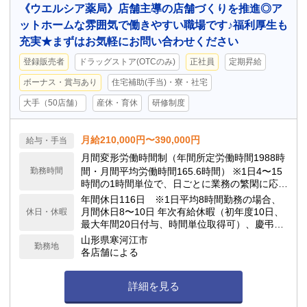
《ウエルシア薬局》店舗主導の店舗づくりを推進◎ア
ットホームな雰囲気で働きやすい職場です♪福利厚生も
充実★まずはお気軽にお問い合わせください
登録販売者
ドラッグストア(OTCのみ)
正社員
定期昇給
ボーナス・賞与あり
住宅補助(手当)・寮・社宅
大手（50店舗）
産休・育休
研修制度
月給210,000円〜390,000円
給与・手当
月間変形労働時間制（年間所定労働時間1988時
勤務時間
間・月間平均労働時間165.6時間） ※1日4〜15
時間の1時間単位で、日ごとに業務の繁閑に応じ
て勤務時間を設定します。
年間休日116日 ※1日平均8時間勤務の場合、
月間休日8〜10日 年次有給休暇（初年度10日、
休日・休暇
最大年間20日付与、時間単位取得可）、慶弔休
暇、子の看護休暇、介護休暇 他
山形県寒河江市
勤務地
各店舗による
詳細を見る