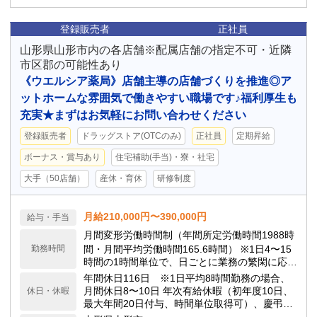
登録販売者
正社員
山形県山形市内の各店舗※配属店舗の指定不可・近隣
市区郡の可能性あり
《ウエルシア薬局》店舗主導の店舗づくりを推進◎ア
ットホームな雰囲気で働きやすい職場です♪福利厚生も
充実★まずはお気軽にお問い合わせください
登録販売者
ドラッグストア(OTCのみ)
正社員
定期昇給
ボーナス・賞与あり
住宅補助(手当)・寮・社宅
大手（50店舗）
産休・育休
研修制度
月給210,000円〜390,000円
給与・手当
月間変形労働時間制（年間所定労働時間1988時
勤務時間
間・月間平均労働時間165.6時間） ※1日4〜15
時間の1時間単位で、日ごとに業務の繁閑に応じ
て勤務時間を設定します。
年間休日116日 ※1日平均8時間勤務の場合、
月間休日8〜10日 年次有給休暇（初年度10日、
休日・休暇
最大年間20日付与、時間単位取得可）、慶弔休
暇、子の看護休暇、介護休暇 他