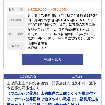
月給210,000円〜390,000円
給与・手当
月間変形労働時間制（年間所定労働時間1976時
勤務時間
間・月間平均労働時間164.6時間） ※1日4〜15
時間の1時間単位で、日ごとに業務の繁閑に応じ
て勤務時間を設定します。
年間休日118日 ※1日平均8時間勤務の場合、
月間休日8〜11日 年次有給休暇（初年度10日、
休日・休暇
最大年間20日付与、時間単位取得可）、慶弔休
暇、子の看護休暇、介護休暇 他
山形県新庄市
勤務地
各店舗による
詳細を見る
登録販売者
正社員
山形県上山市内の各店舗※配属店舗の指定不可・近隣
市区郡の可能性あり
《ウエルシア薬局》店舗主導の店舗づくりを推進◎ア
ットホームな雰囲気で働きやすい職場です♪福利厚生も
充実★まずはお気軽にお問い合わせください