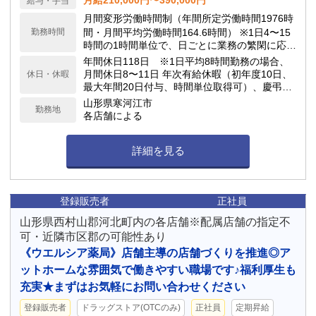
月給210,000円〜390,000円
給与・手当
月間変形労働時間制（年間所定労働時間1976時
勤務時間
間・月間平均労働時間164.6時間） ※1日4〜15
時間の1時間単位で、日ごとに業務の繁閑に応じ
て勤務時間を設定します。
年間休日118日 ※1日平均8時間勤務の場合、
月間休日8〜11日 年次有給休暇（初年度10日、
休日・休暇
最大年間20日付与、時間単位取得可）、慶弔休
暇、子の看護休暇、介護休暇 他
山形県寒河江市
勤務地
各店舗による
詳細を見る
登録販売者
正社員
山形県西村山郡河北町内の各店舗※配属店舗の指定不
可・近隣市区郡の可能性あり
《ウエルシア薬局》店舗主導の店舗づくりを推進◎ア
ットホームな雰囲気で働きやすい職場です♪福利厚生も
充実★まずはお気軽にお問い合わせください
登録販売者
ドラッグストア(OTCのみ)
正社員
定期昇給