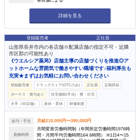
各店舗による
詳細を見る
登録販売者
正社員
山形県長井市内の各店舗※配属店舗の指定不可・近隣
市区郡の可能性あり
《ウエルシア薬局》店舗主導の店舗づくりを推進◎ア
ットホームな雰囲気で働きやすい職場です♪福利厚生も
充実★まずはお気軽にお問い合わせください
登録販売者
ドラッグストア(OTCのみ)
正社員
定期昇給
ボーナス・賞与あり
住宅補助(手当)・寮・社宅
大手（50店舗）
産休・育休
研修制度
月給210,000円〜390,000円
給与・手当
月間変形労働時間制（年間所定労働時間1976時
勤務時間
間・月間平均労働時間164.6時間） ※1日4〜15