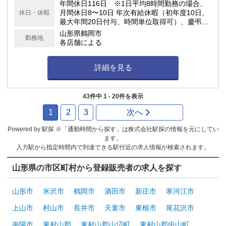
て勤務時間を設定します。
年間休日116日 ※1日平均8時間勤務の場合、
月間休日8〜10日 年次有給休暇（初年度10日、
休日・休暇
最大年間20日付与、時間単位取得可）、慶弔休
暇、子の看護休暇、介護休暇 他
山形県鶴岡市
勤務地
各店舗による
詳細を見る
43件中 1 - 20件を表示
1
2
3
次へ
Powered by 駅探 ※「通勤時間から探す」は株式会社駅探の情報を元にしてい
ます。
入力駅から指定時間内で到達できる駅付近の求人情報が検索されます。
山形県の市区町村から登録販売者の求人を探す
山形市
米沢市
鶴岡市
酒田市
新庄市
寒河江市
上山市
村山市
長井市
天童市
東根市
尾花沢市
南陽市
東村山郡
東村山郡山辺町
東村山郡中山町