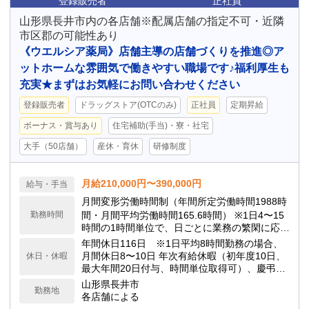
登録販売者
正社員
山形県長井市内の各店舗※配属店舗の指定不可・近隣
市区郡の可能性あり
《ウエルシア薬局》店舗主導の店舗づくりを推進◎ア
ットホームな雰囲気で働きやすい職場です♪福利厚生も
充実★まずはお気軽にお問い合わせください
登録販売者
ドラッグストア(OTCのみ)
正社員
定期昇給
ボーナス・賞与あり
住宅補助(手当)・寮・社宅
大手（50店舗）
産休・育休
研修制度
月給210,000円〜390,000円
給与・手当
月間変形労働時間制（年間所定労働時間1988時
勤務時間
間・月間平均労働時間165.6時間） ※1日4〜15
時間の1時間単位で、日ごとに業務の繁閑に応じ
て勤務時間を設定します。
年間休日116日 ※1日平均8時間勤務の場合、
月間休日8〜10日 年次有給休暇（初年度10日、
休日・休暇
最大年間20日付与、時間単位取得可）、慶弔休
暇、子の看護休暇、介護休暇 他
山形県長井市
勤務地
各店舗による