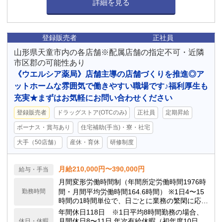
詳細を見る
登録販売者
正社員
山形県天童市内の各店舗※配属店舗の指定不可・近隣
市区郡の可能性あり
《ウエルシア薬局》店舗主導の店舗づくりを推進◎ア
ットホームな雰囲気で働きやすい職場です♪福利厚生も
充実★まずはお気軽にお問い合わせください
登録販売者
ドラッグストア(OTCのみ)
正社員
定期昇給
ボーナス・賞与あり
住宅補助(手当)・寮・社宅
大手（50店舗）
産休・育休
研修制度
月給210,000円〜390,000円
給与・手当
月間変形労働時間制（年間所定労働時間1976時
勤務時間
間・月間平均労働時間164.6時間） ※1日4〜15
時間の1時間単位で、日ごとに業務の繁閑に応じ
て勤務時間を設定します。
年間休日118日 ※1日平均8時間勤務の場合、
月間休日8〜11日 年次有給休暇（初年度10日、
休日・休暇