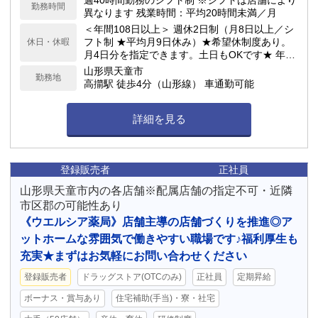
週40時間勤務のシフト制 ※シフトは店舗により
勤務時間
異なります 残業時間：平均20時間未満／月
＜年間108日以上＞ 週休2日制（月8日以上／シ
フト制 ★平均月9日休み）★希望休制度あり。
休日・休暇
月4日分を指定できます。土日もOKです★ 年次
有給休暇／サマーバケーション制度（夏季長期
山形県天童市
勤務地
休暇制度）★最大6連休が可能！ 他詳細は求人
高擶駅 徒歩4分（山形線） 車通勤可能
下部へ記載
詳細を見る
登録販売者
正社員
山形県天童市内の各店舗※配属店舗の指定不可・近隣
市区郡の可能性あり
《ウエルシア薬局》店舗主導の店舗づくりを推進◎ア
ットホームな雰囲気で働きやすい職場です♪福利厚生も
充実★まずはお気軽にお問い合わせください
登録販売者
ドラッグストア(OTCのみ)
正社員
定期昇給
ボーナス・賞与あり
住宅補助(手当)・寮・社宅