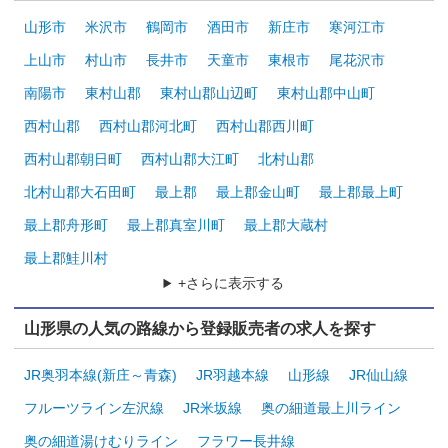
山形市
米沢市
鶴岡市
酒田市
新庄市
寒河江市
上山市
村山市
長井市
天童市
東根市
尾花沢市
南陽市
東村山郡
東村山郡山辺町
東村山郡中山町
西村山郡
西村山郡河北町
西村山郡西川町
西村山郡朝日町
西村山郡大江町
北村山郡
北村山郡大石田町
最上郡
最上郡金山町
最上郡最上町
最上郡舟形町
最上郡真室川町
最上郡大蔵村
最上郡鮭川村
+さらに表示する
山形県の人気の路線から登録販売者の求人を探す
JR奥羽本線(新庄～青森)
JR羽越本線
山形線
JR仙山線
フルーツライン左沢線
JR米坂線
奥の細道最上川ライン
奥の細道湯けむりライン
フラワー長井線