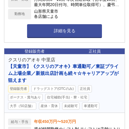
最大年間20日付与、時間単位取得可）、慶弔休
暇、子の看護休暇、介護休暇 他
山形県天童市
勤務地
各店舗による
詳細を見る
登録販売者
正社員
クスリのアオキ 中里店
【天童市】《クスリのアオキ》車通勤可／東証プライ
ム上場企業／新規出店計画も続々☆キャリアアップが
狙えます
登録販売者
ドラッグストア(OTCのみ)
正社員
ボーナス・賞与あり
住宅補助(手当)・寮・社宅
大手（50店舗）
産休・育休
未経験可
車通勤可
年収450万円〜520万円
給与・手当