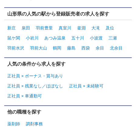
山形県の人気の駅から登録販売者の求人を探す
新庄
泉田
羽前豊里
真室川
釜淵
大滝
及位
鼠ケ関
小岩川
あつみ温泉
五十川
小波渡
三瀬
羽前水沢
羽前大山
鶴岡
藤島
西袋
余目
北余目
人気の条件から求人を探す
正社員 × ボーナス・賞与あり
正社員 × 残業なし／ほぼなし
正社員 × 未経験可
正社員 × 車通勤可
他の職種を探す
薬剤師
調剤事務