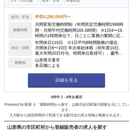
大手（50店舗）
産休・育休
研修制度
年収4,290,000円〜
給与・手当
月間変形労働時間制（年間所定労働時間1988時
勤務時間
間・月間平均労働時間165.6時間） ※1日4〜15
時間の1時間単位で、日ごとに業務の繁閑に応じ
て勤務時間を設定します。
年間休日116日 ※1日平均8時間勤務の場合、
月間休日8〜10日 年次有給休暇（初年度10日、
休日・休暇
最大年間20日付与、時間単位取得可）、慶弔休
暇、子の看護休暇、介護休暇 他
山形県天童市
勤務地
各店舗による
詳細を見る
4件中 1 - 4件を表示
Powered by 駅探 ※「通勤時間から探す」は株式会社駅探の情報を元にしてい
ます。
入力駅から指定時間内で到達できる駅付近の求人情報が検索されます。
山形県の市区町村から登録販売者の求人を探す