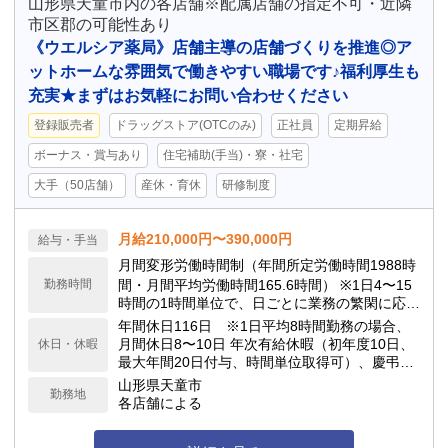
山形県天童市内の各店舗※配属店舗の指定不可・近隣
市区郡の可能性あり
《ウエルシア薬局》店舗主導の店舗づくりを推進◎ア
ットホームな雰囲気で働きやすい職場です♪福利厚生も
充実★まずはお気軽にお問い合わせください
登録販売者
ドラッグストア(OTCのみ)
正社員
定期昇給
ボーナス・賞与あり
住宅補助(手当)・寮・社宅
大手（50店舗）
産休・育休
研修制度
月給210,000円〜390,000円
給与・手当
月間変形労働時間制（年間所定労働時間1988時
勤務時間
間・月間平均労働時間165.6時間） ※1日4〜15
時間の1時間単位で、日ごとに業務の繁閑に応じ
て勤務時間を設定します。
年間休日116日 ※1日平均8時間勤務の場合、
月間休日8〜10日 年次有給休暇（初年度10日、
休日・休暇
最大年間20日付与、時間単位取得可）、慶弔休
暇、子の看護休暇、介護休暇 他
山形県天童市
勤務地
各店舗による