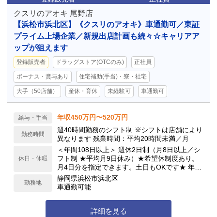
クスリのアオキ 尾野店
【浜松市浜北区】《クスリのアオキ》車通勤可／東証
プライム上場企業／新規出店計画も続々☆キャリアア
ップが狙えます
登録販売者
ドラッグストア(OTCのみ)
正社員
ボーナス・賞与あり
住宅補助(手当)・寮・社宅
大手（50店舗）
産休・育休
未経験可
車通勤可
年収450万円〜520万円
給与・手当
週40時間勤務のシフト制 ※シフトは店舗により
勤務時間
異なります 残業時間：平均20時間未満／月
＜年間108日以上＞ 週休2日制（月8日以上／シ
フト制 ★平均月9日休み）★希望休制度あり。
休日・休暇
月4日分を指定できます。土日もOKです★ 年次
有給休暇／サマーバケーション制度（夏季長期
静岡県浜松市浜北区
勤務地
休暇制度）★最大6連休が可能！ 他詳細は求人
車通勤可能
下部へ記載
詳細を見る