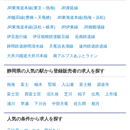
JR東海道本線(東京～熱海)
JR身延線
JR飯田線(豊橋～天竜峡)
JR東海道本線(熱海～浜松)
JR東海道本線(浜松～岐阜)
JR伊東線
JR御殿場線
伊豆急行線
伊豆箱根鉄道駿豆線
岳南鉄道線
静岡鉄道静岡清水線
天竜浜名湖線
遠州鉄道鉄道線
大井川鐵道大井川本線
南アルプスあぷとライン
静岡県の人気の駅から登録販売者の求人を探す
熱海
富士
柚木
竪堀
入山瀬
富士根
源道寺
富士宮
西富士宮
沼久保
芝川
稲子
出馬
上市場
浦川
早瀬
下川合
中部天竜
佐久間
相月
人気の条件から求人を探す