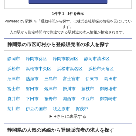
1件中 1 - 1件を表示
Powered by 駅探 ※「通勤時間から探す」は株式会社駅探の情報を元にしてい
ます。
入力駅から指定時間内で到達できる駅付近の求人情報が検索されます。
静岡県の市区町村から登録販売者の求人を探す
静岡市
静岡市葵区
静岡市駿河区
静岡市清水区
浜松市
浜松市中央区
浜松市浜名区
浜松市天竜区
沼津市
熱海市
三島市
富士宮市
伊東市
島田市
富士市
磐田市
焼津市
掛川市
藤枝市
御殿場市
袋井市
下田市
裾野市
湖西市
伊豆市
御前崎市
菊川市
伊豆の国市
牧之原市
賀茂郡
+さらに表示する
静岡県の人気の路線から登録販売者の求人を探す