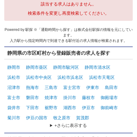
該当する求人はありません。
検索条件を変更し再度検索してください。
Powered by 駅探 ※「通勤時間から探す」は株式会社駅探の情報を元にしてい
ます。
入力駅から指定時間内で到達できる駅付近の求人情報が検索されます。
静岡県の市区町村から登録販売者の求人を探す
静岡市
静岡市葵区
静岡市駿河区
静岡市清水区
浜松市
浜松市中央区
浜松市浜名区
浜松市天竜区
沼津市
熱海市
三島市
富士宮市
伊東市
島田市
富士市
磐田市
焼津市
掛川市
藤枝市
御殿場市
袋井市
下田市
裾野市
湖西市
伊豆市
御前崎市
菊川市
伊豆の国市
牧之原市
賀茂郡
+さらに表示する