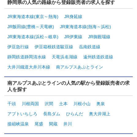
静岡県の人気の路線から登録販売者の求人を探す
JR東海道本線(東京～熱海)
JR身延線
JR飯田線(豊橋～天竜峡)
JR東海道本線(熱海～浜松)
JR東海道本線(浜松～岐阜)
JR伊東線
JR御殿場線
伊豆急行線
伊豆箱根鉄道駿豆線
岳南鉄道線
静岡鉄道静岡清水線
天竜浜名湖線
遠州鉄道鉄道線
大井川鐵道大井川本線
南アルプスあぷとライン
南アルプスあぷとラインの人気の駅から登録販売者の求
人を探す
千頭
川根両国
沢間
土本
川根小山
奥泉
アプトいちしろ
長島ダム
ひらんだ
奥大井湖上
接岨峡温泉
尾盛
閑蔵
井川