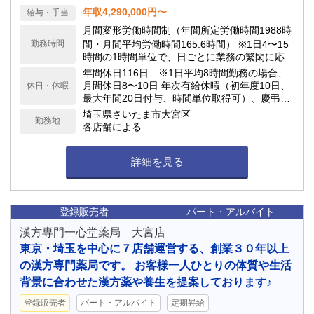
年収4,290,000円〜
給与・手当
月間変形労働時間制（年間所定労働時間1988時
勤務時間
間・月間平均労働時間165.6時間） ※1日4〜15
時間の1時間単位で、日ごとに業務の繁閑に応じ
て勤務時間を設定します。
年間休日116日 ※1日平均8時間勤務の場合、
月間休日8〜10日 年次有給休暇（初年度10日、
休日・休暇
最大年間20日付与、時間単位取得可）、慶弔休
暇、子の看護休暇、介護休暇 他
埼玉県さいたま市大宮区
勤務地
各店舗による
詳細を見る
登録販売者
パート・アルバイト
漢方専門一心堂薬局 大宮店
東京・埼玉を中心に７店舗運営する、創業３０年以上
の漢方専門薬局です。 お客様一人ひとりの体質や生活
背景に合わせた漢方薬や養生を提案しております♪
登録販売者
パート・アルバイト
定期昇給