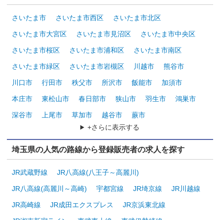
さいたま市
さいたま市西区
さいたま市北区
さいたま市大宮区
さいたま市見沼区
さいたま市中央区
さいたま市桜区
さいたま市浦和区
さいたま市南区
さいたま市緑区
さいたま市岩槻区
川越市
熊谷市
川口市
行田市
秩父市
所沢市
飯能市
加須市
本庄市
東松山市
春日部市
狭山市
羽生市
鴻巣市
深谷市
上尾市
草加市
越谷市
蕨市
+さらに表示する
埼玉県の人気の路線から登録販売者の求人を探す
JR武蔵野線
JR八高線(八王子～高麗川)
JR八高線(高麗川～高崎)
宇都宮線
JR埼京線
JR川越線
JR高崎線
JR成田エクスプレス
JR京浜東北線