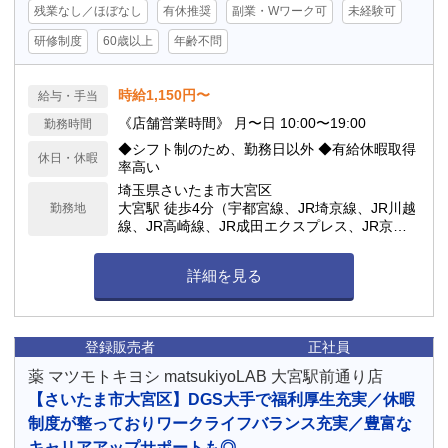
残業なし／ほぼなし
有休推奨
副業・Wワーク可
未経験可
研修制度
60歳以上
年齢不問
時給1,150円〜
給与・手当
《店舗営業時間》 月〜日 10:00〜19:00
勤務時間
◆シフト制のため、勤務日以外 ◆有給休暇取得
休日・休暇
率高い
埼玉県さいたま市大宮区
大宮駅 徒歩4分（宇都宮線、JR埼京線、JR川越
勤務地
線、JR高崎線、JR成田エクスプレス、JR京浜
東北線、JR湘南新宿ライン、ニューシャトル）
/ 大宮駅 徒歩5分（東武アーバンパークライン
詳細を見る
（東武野田線））
登録販売者
正社員
薬 マツモトキヨシ matsukiyoLAB 大宮駅前通り店
【さいたま市大宮区】DGS大手で福利厚生充実／休暇
制度が整っておりワークライフバランス充実／豊富な
キャリアアップサポートも◎