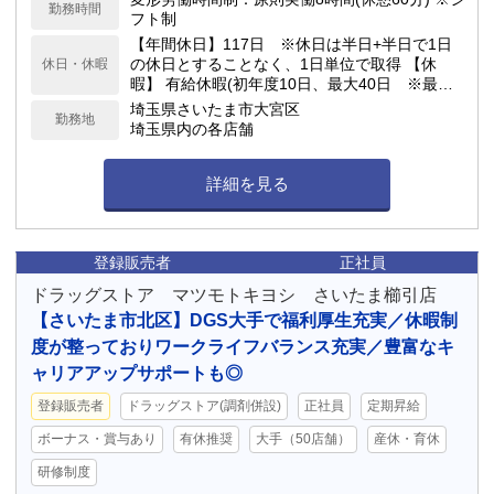
勤務時間
フト制
【年間休日】117日 ※休日は半日+半日で1日
の休日とすることなく、1日単位で取得 【休
休日・休暇
暇】 有給休暇(初年度10日、最大40日 ※最低5
日間の有給休暇取得を義務付） 連続休暇(最大7
埼玉県さいたま市大宮区
勤務地
日）、慶弔休暇、アニバーサリー(1日）、 産
埼玉県内の各店舗
前産後(産前6週産後8週)、育児(最大2年）、介
護休業 他
詳細を見る
登録販売者
正社員
ドラッグストア マツモトキヨシ さいたま櫛引店
【さいたま市北区】DGS大手で福利厚生充実／休暇制
度が整っておりワークライフバランス充実／豊富なキ
ャリアアップサポートも◎
登録販売者
ドラッグストア(調剤併設)
正社員
定期昇給
ボーナス・賞与あり
有休推奨
大手（50店舗）
産休・育休
研修制度