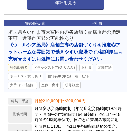
詳細を見る
線）） / さいたま新都心駅 徒歩12分 （宇都宮
線、JR高崎線、JR京浜東北線） / 大宮駅 徒歩1
2分 （ニューシャトル）
登録販売者
正社員
埼玉県さいたま市大宮区内の各店舗※配属店舗の指定
不可・近隣市区郡の可能性あり
《ウエルシア薬局》店舗主導の店舗づくりを推進◎ア
ットホームな雰囲気で働きやすい職場です♪福利厚生も
充実★まずはお気軽にお問い合わせください
登録販売者
ドラッグストア(OTCのみ)
正社員
定期昇給
ボーナス・賞与あり
住宅補助(手当)・寮・社宅
大手（50店舗）
産休・育休
研修制度
月給210,000円〜390,000円
給与・手当
月間変形労働時間制（年間所定労働時間1976時
勤務時間
間・月間平均労働時間164.6時間） ※1日4〜15
時間の1時間単位で、日ごとに業務の繁閑に応じ
て勤務時間を設定します。
年間休日118日 ※1日平均8時間勤務の場合、