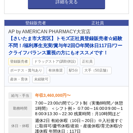
詳細を見る
登録販売者
正社員
AP by AMERICAN PHARMACY大宮店
【さいたま市大宮区】トモズ正社員登録販売者☆経験
不問！/福利厚生充実/賞与年2回◎年間休日117日/ワー
クライフバランス重視の方にもオススメです！
登録販売者
ドラッグストア(調剤併設)
正社員
ボーナス・賞与あり
有休推奨
駅5分
大手（50店舗）
産休・育休
未経験可
年収3,460,000円〜
給与・手当
7:00～23:00の間でシフト制（実働8時間／休憩
1時間） ＜シフト例＞ ①7:00～16:00②9:00～1
勤務時間
8:00③13:30～22:30 残業時間：月10時間ほど
週休2日 有給休暇（10日～20日）※入社後すぐ
に取得可/慶弔休暇/産前・産後休暇/育児休暇/介
休日・休暇
護休暇 年間休日：117日