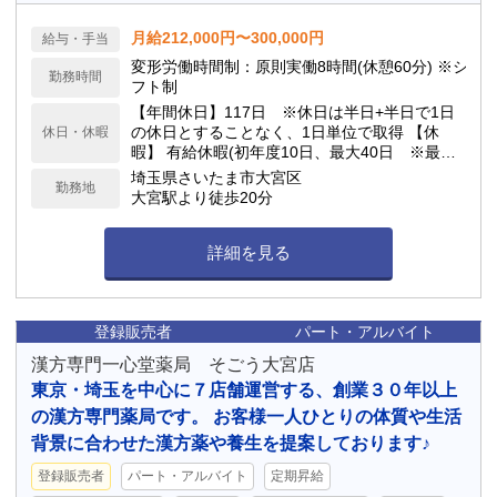
月給212,000円〜300,000円
給与・手当
変形労働時間制：原則実働8時間(休憩60分) ※シ
勤務時間
フト制
【年間休日】117日 ※休日は半日+半日で1日
の休日とすることなく、1日単位で取得 【休
休日・休暇
暇】 有給休暇(初年度10日、最大40日 ※最低5
日間の有給休暇取得を義務付） 連続休暇(最大7
埼玉県さいたま市大宮区
勤務地
日）、慶弔休暇、アニバーサリー(1日）、 産
大宮駅より徒歩20分
前産後(産前6週産後8週)、育児(最大2年）、介
護休業 他
詳細を見る
登録販売者
パート・アルバイト
漢方専門一心堂薬局 そごう大宮店
東京・埼玉を中心に７店舗運営する、創業３０年以上
の漢方専門薬局です。 お客様一人ひとりの体質や生活
背景に合わせた漢方薬や養生を提案しております♪
登録販売者
パート・アルバイト
定期昇給