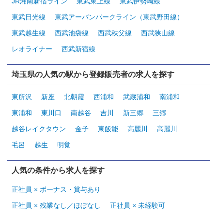
JR湘南新宿ライン
東武東上線
東武伊勢崎線
東武日光線
東武アーバンパークライン（東武野田線）
東武越生線
西武池袋線
西武秩父線
西武狭山線
レオライナー
西武新宿線
埼玉県の人気の駅から登録販売者の求人を探す
東所沢
新座
北朝霞
西浦和
武蔵浦和
南浦和
東浦和
東川口
南越谷
吉川
新三郷
三郷
越谷レイクタウン
金子
東飯能
高麗川
高麗川
毛呂
越生
明覚
人気の条件から求人を探す
正社員 × ボーナス・賞与あり
正社員 × 残業なし／ほぼなし
正社員 × 未経験可