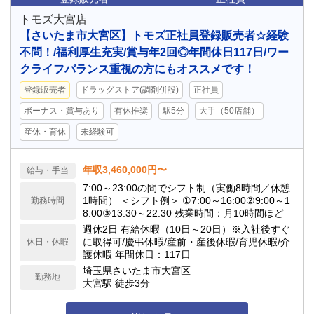
トモズ大宮店
【さいたま市大宮区】トモズ正社員登録販売者☆経験
不問！/福利厚生充実/賞与年2回◎年間休日117日/ワー
クライフバランス重視の方にもオススメです！
登録販売者
ドラッグストア(調剤併設)
正社員
ボーナス・賞与あり
有休推奨
駅5分
大手（50店舗）
産休・育休
未経験可
年収3,460,000円〜
給与・手当
7:00～23:00の間でシフト制（実働8時間／休憩
1時間） ＜シフト例＞ ①7:00～16:00②9:00～1
勤務時間
8:00③13:30～22:30 残業時間：月10時間ほど
週休2日 有給休暇（10日～20日）※入社後すぐ
に取得可/慶弔休暇/産前・産後休暇/育児休暇/介
休日・休暇
護休暇 年間休日：117日
埼玉県さいたま市大宮区
勤務地
大宮駅 徒歩3分