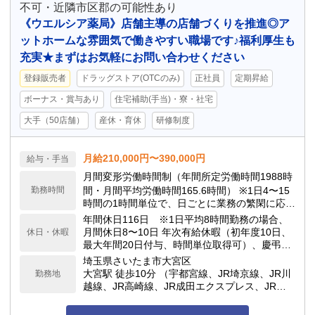
不可・近隣市区郡の可能性あり
《ウエルシア薬局》店舗主導の店舗づくりを推進◎ア
ットホームな雰囲気で働きやすい職場です♪福利厚生も
充実★まずはお気軽にお問い合わせください
登録販売者
ドラッグストア(OTCのみ)
正社員
定期昇給
ボーナス・賞与あり
住宅補助(手当)・寮・社宅
大手（50店舗）
産休・育休
研修制度
月給210,000円〜390,000円
給与・手当
月間変形労働時間制（年間所定労働時間1988時
勤務時間
間・月間平均労働時間165.6時間） ※1日4〜15
時間の1時間単位で、日ごとに業務の繁閑に応じ
て勤務時間を設定します。
年間休日116日 ※1日平均8時間勤務の場合、
月間休日8〜10日 年次有給休暇（初年度10日、
休日・休暇
最大年間20日付与、時間単位取得可）、慶弔休
暇、子の看護休暇、介護休暇 他
埼玉県さいたま市大宮区
大宮駅 徒歩10分 （宇都宮線、JR埼京線、JR川
勤務地
越線、JR高崎線、JR成田エクスプレス、JR京
浜東北線、JR湘南新宿ライン） / 大宮駅 徒歩11
分 （東武アーバンパークライン（東武野田