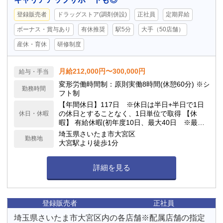
登録販売者
ドラッグストア(調剤併設)
正社員
定期昇給
ボーナス・賞与あり
有休推奨
駅5分
大手（50店舗）
産休・育休
研修制度
月給212,000円〜300,000円
給与・手当
変形労働時間制：原則実働8時間(休憩60分) ※シ
勤務時間
フト制
【年間休日】117日 ※休日は半日+半日で1日
の休日とすることなく、1日単位で取得 【休
休日・休暇
暇】 有給休暇(初年度10日、最大40日 ※最低5
日間の有給休暇取得を義務付） 連続休暇(最大7
埼玉県さいたま市大宮区
勤務地
日）、慶弔休暇、アニバーサリー(1日）、 産
大宮駅より徒歩1分
前産後(産前6週産後8週)、育児(最大2年）、介
護休業 他
詳細を見る
登録販売者
正社員
埼玉県さいたま市大宮区内の各店舗※配属店舗の指定