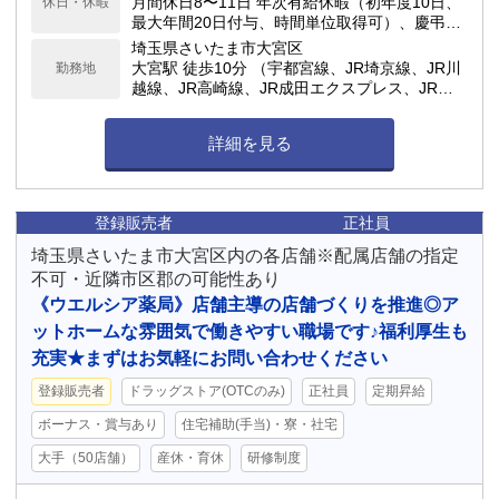
月間休日8〜11日 年次有給休暇（初年度10日、
休日・休暇
最大年間20日付与、時間単位取得可）、慶弔休
暇、子の看護休暇、介護休暇 他
埼玉県さいたま市大宮区
大宮駅 徒歩10分 （宇都宮線、JR埼京線、JR川
勤務地
越線、JR高崎線、JR成田エクスプレス、JR京
浜東北線、JR湘南新宿ライン） / 大宮駅 徒歩11
分 （東武アーバンパークライン（東武野田
詳細を見る
線）） / さいたま新都心駅 徒歩12分 （宇都宮
線、JR高崎線、JR京浜東北線） / 大宮駅 徒歩1
2分 （ニューシャトル）
登録販売者
正社員
埼玉県さいたま市大宮区内の各店舗※配属店舗の指定
不可・近隣市区郡の可能性あり
《ウエルシア薬局》店舗主導の店舗づくりを推進◎ア
ットホームな雰囲気で働きやすい職場です♪福利厚生も
充実★まずはお気軽にお問い合わせください
登録販売者
ドラッグストア(OTCのみ)
正社員
定期昇給
ボーナス・賞与あり
住宅補助(手当)・寮・社宅
大手（50店舗）
産休・育休
研修制度