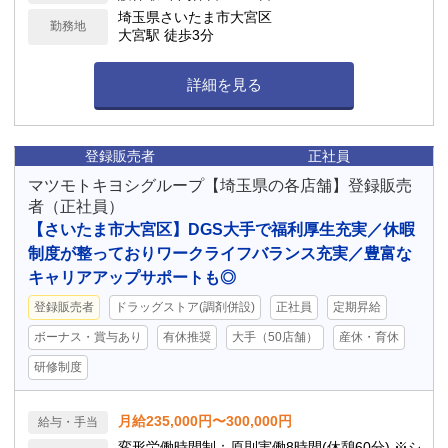
埼玉県さいたま市大宮区
勤務地
大宮駅 徒歩3分
詳細を見る
登録販売者
正社員
マツモトキヨシグループ【埼玉県の各店舗】登録販売
者（正社員）
【さいたま市大宮区】DGS大手で福利厚生充実／休暇
制度が整っておりワークライフバランス充実／豊富な
キャリアアップサポートも◎
登録販売者
ドラッグストア(調剤併設)
正社員
定期昇給
ボーナス・賞与あり
有休推奨
大手（50店舗）
産休・育休
研修制度
月給235,000円〜300,000円
給与・手当
変形労働時間制：原則実働8時間(休憩60分) ※シ