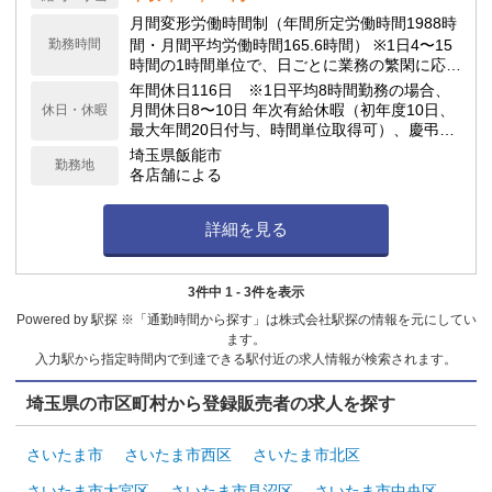
月間変形労働時間制（年間所定労働時間1988時
勤務時間
間・月間平均労働時間165.6時間） ※1日4〜15
時間の1時間単位で、日ごとに業務の繁閑に応じ
て勤務時間を設定します。
年間休日116日 ※1日平均8時間勤務の場合、
月間休日8〜10日 年次有給休暇（初年度10日、
休日・休暇
最大年間20日付与、時間単位取得可）、慶弔休
暇、子の看護休暇、介護休暇 他
埼玉県飯能市
勤務地
各店舗による
詳細を見る
3件中 1 - 3件を表示
Powered by 駅探 ※「通勤時間から探す」は株式会社駅探の情報を元にしてい
ます。
入力駅から指定時間内で到達できる駅付近の求人情報が検索されます。
埼玉県の市区町村から登録販売者の求人を探す
さいたま市
さいたま市西区
さいたま市北区
さいたま市大宮区
さいたま市見沼区
さいたま市中央区