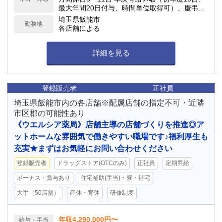
最大年間20日付与、時間単位取得可）、慶弔休
暇、子の看護休暇、介護休暇 他
埼玉県飯能市
勤務地
各店舗による
詳細を見る
登録販売者
正社員
埼玉県飯能市内の各店舗※配属店舗の指定不可・近隣
市区郡の可能性あり
《ウエルシア薬局》店舗主導の店舗づくりを推進◎ア
ットホームな雰囲気で働きやすい職場です♪福利厚生も
充実★まずはお気軽にお問い合わせください
登録販売者
ドラッグストア(OTCのみ)
正社員
定期昇給
ボーナス・賞与あり
住宅補助(手当)・寮・社宅
大手（50店舗）
産休・育休
研修制度
年収4,290,000円〜
給与・手当