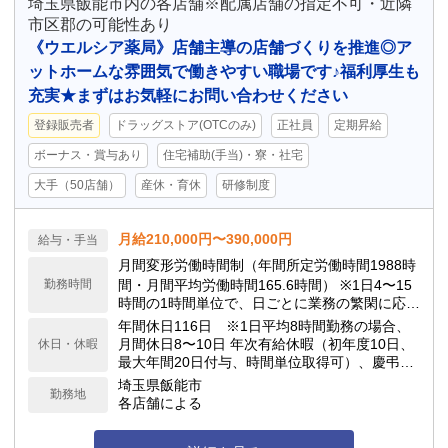
埼玉県飯能市内の各店舗※配属店舗の指定不可・近隣
市区郡の可能性あり
《ウエルシア薬局》店舗主導の店舗づくりを推進◎ア
ットホームな雰囲気で働きやすい職場です♪福利厚生も
充実★まずはお気軽にお問い合わせください
登録販売者
ドラッグストア(OTCのみ)
正社員
定期昇給
ボーナス・賞与あり
住宅補助(手当)・寮・社宅
大手（50店舗）
産休・育休
研修制度
月給210,000円〜390,000円
給与・手当
月間変形労働時間制（年間所定労働時間1988時
勤務時間
間・月間平均労働時間165.6時間） ※1日4〜15
時間の1時間単位で、日ごとに業務の繁閑に応じ
て勤務時間を設定します。
年間休日116日 ※1日平均8時間勤務の場合、
月間休日8〜10日 年次有給休暇（初年度10日、
休日・休暇
最大年間20日付与、時間単位取得可）、慶弔休
暇、子の看護休暇、介護休暇 他
埼玉県飯能市
勤務地
各店舗による