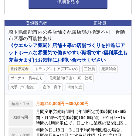
詳細を見る
登録販売者
正社員
埼玉県飯能市内の各店舗※配属店舗の指定不可・近隣
市区郡の可能性あり
《ウエルシア薬局》店舗主導の店舗づくりを推進◎ア
ットホームな雰囲気で働きやすい職場です♪福利厚生も
充実★まずはお気軽にお問い合わせください
登録販売者
ドラッグストア(OTCのみ)
正社員
定期昇給
ボーナス・賞与あり
住宅補助(手当)・寮・社宅
大手（50店舗）
産休・育休
研修制度
月給210,000円〜390,000円
給与・手当
月間変形労働時間制（年間所定労働時間1976時
勤務時間
間・月間平均労働時間164.6時間） ※1日4〜15
時間の1時間単位で、日ごとに業務の繁閑に応じ
て勤務時間を設定します。
年間休日118日 ※1日平均8時間勤務の場合、
月間休日8〜11日 年次有給休暇（初年度10日、
休日・休暇