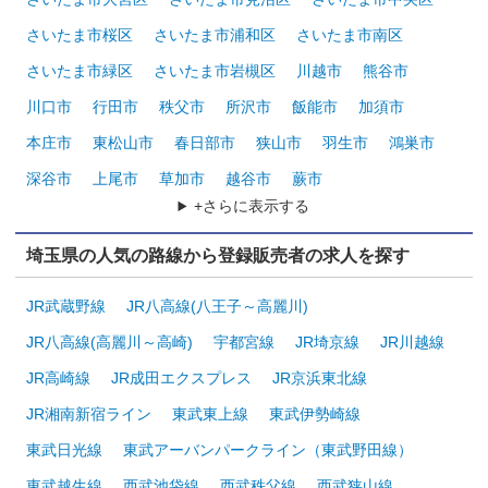
さいたま市桜区
さいたま市浦和区
さいたま市南区
さいたま市緑区
さいたま市岩槻区
川越市
熊谷市
川口市
行田市
秩父市
所沢市
飯能市
加須市
本庄市
東松山市
春日部市
狭山市
羽生市
鴻巣市
深谷市
上尾市
草加市
越谷市
蕨市
+さらに表示する
埼玉県の人気の路線から登録販売者の求人を探す
JR武蔵野線
JR八高線(八王子～高麗川)
JR八高線(高麗川～高崎)
宇都宮線
JR埼京線
JR川越線
JR高崎線
JR成田エクスプレス
JR京浜東北線
JR湘南新宿ライン
東武東上線
東武伊勢崎線
東武日光線
東武アーバンパークライン（東武野田線）
東武越生線
西武池袋線
西武秩父線
西武狭山線