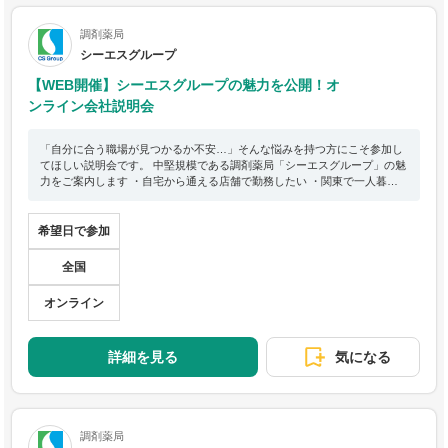
調剤薬局
シーエスグループ
【WEB開催】シーエスグループの魅力を公開！オ
ンライン会社説明会
「自分に合う職場が見つかるか不安…」そんな悩みを持つ方にこそ参加し
てほしい説明会です。 中堅規模である調剤薬局「シーエスグループ」の魅
力をご案内します ・自宅から通える店舗で勤務したい ・関東で一人暮ら
しの補助を受けて勤務したい ・薬剤師として成長できる店舗で勤務したい
・ワークライフバランスの良い店舗で勤務したい 学生一人ひとりの希望に
合った店舗をご提案いたします Zoom使用。私服参加OK。 会社説明と、
希望日で参加
よくある質問について解説後、自由質問時間となります。 40分程度を予定
しておりますが、質問が尽きたら終了の簡単、シンプルな説明会です。
全国
オンライン
詳細を見る
気になる
調剤薬局