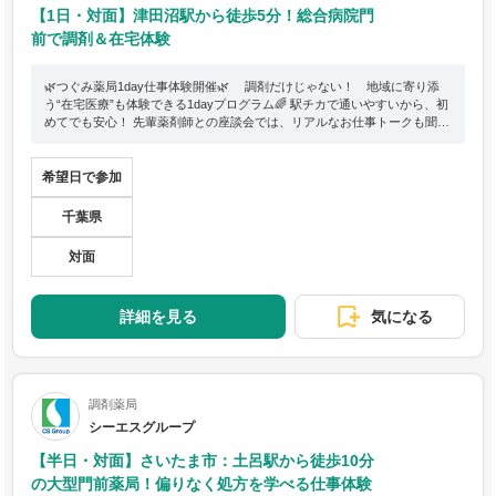
【1日・対面】津田沼駅から徒歩5分！総合病院門
前で調剤＆在宅体験
🌿つぐみ薬局1day仕事体験開催🌿 調剤だけじゃない！ 地域に寄り添
う“在宅医療”も体験できる1dayプログラム🌈 駅チカで通いやすいから、初
めてでも安心！ 先輩薬剤師との座談会では、リアルなお仕事トークも聞け
ちゃいます🎓 （※在宅体験は、患者様の状況により、一部内容が変更に
なる場合があります。）
希望日で参加
千葉県
対面
詳細を見る
気になる
調剤薬局
シーエスグループ
【半日・対面】さいたま市：土呂駅から徒歩10分
の大型門前薬局！偏りなく処方を学べる仕事体験