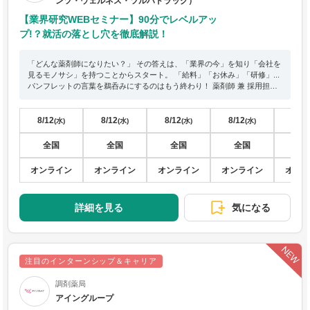
ンツ・ウェルネス・ツルハドラッグ）
【業界研究WEBセミナー】90分でレベルアッ
プ!？就活の落とし穴を徹底解説！
「どんな薬剤師になりたい？」 その答えは、「業界の今」を知り「会社を
見るモノサシ」を持つことからスタート。 「給料」「お休み」「研修」...
パンフレットの言葉を鵜呑みにするのはもう終わり！ 薬剤師 兼 採用担当
が、教科書には載っていない「就活の落とし穴」を包み隠さず伝授しま
す！ ドラッグストアで働く薬剤師の日常から、将来のキャリアパスまで。
あなたがワクワクできる「未来の姿」を一緒に探しましょう。 毎週開催＆
8/12
8/12
8/12
8/12
8/15
(水)
(水)
(水)
(水)
土日もOK！ 「どうしても予定が合わない」という方は、専用の個別日程
を組みます！ 「ちょっと話を聞いてみたい」それだけで参加OK！ 皆さん
全国
全国
全国
全国
全
のご参加を楽しみにお待ちしております！
オンライン
オンライン
オンライン
オンライン
オン
詳細を見る
気になる
注目のインターンシップ＆キャリア
調剤薬局
アイングループ