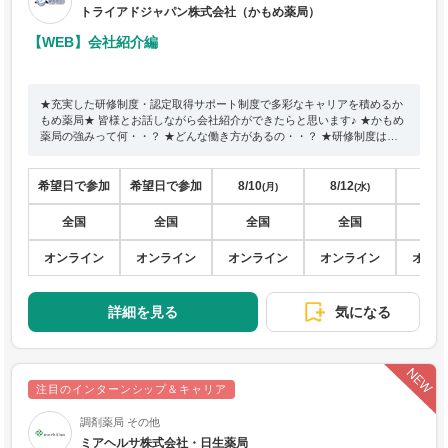
トライアドジャパン株式会社（かもめ薬局）
【WEB】会社紹介編
★充実した研修制度・認定取得サポート制度で多彩なキャリアを積めるか
もめ薬局★ 皆様とお話しながら会社紹介ができたらと思います♪ ★かもめ
薬局の強みって何・・？ ★どんな働き方があるの・・？ ★研修制度はど
んな感じ・・？ ★休日・残業は実際どう・・？ 会社の魅力もお伝えしま
すが、皆さんのことも沢山教えてほしいなと思ってます♪
希望日で参加
希望日で参加
8/10
8/12
8/17
(月)
(水)
全国
全国
全国
全国
全
オンライン
オンライン
オンライン
オンライン
オン
詳細を見る
気になる
注目のインターンシップ＆キャリア
調剤薬局 その他
ミアヘルサ株式会社・日生薬局