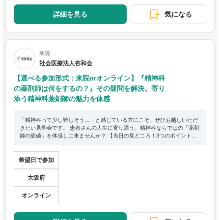
詳細を見る
気になる
病院
社会医療法人杏和会
【選べる参加形式：来院orオンライン】『精神科
の薬剤師は何をするの？』その疑問を解決。寄り
添う精神科薬剤師の魅力を体感
「精神科って少し難しそう…」と感じている方にこそ、ぜひお越しいただ
きたい見学会です。 患者さんの人生に寄り添う、精神科ならではの「薬剤
師の価値」を体感しに来ませんか？ 【当日の見どころ！3つのポイント】
◆「チーム医療」の主役へ：医師・看護師・PSWとの連携を間近で見学！
薬剤師が治療をどう動かすのか、その瞬間を体感。 ◆「見極める力」を磨
く ：精神科特有の副作用チェックや「処方適正化」のコツを公開。プロ
希望日で参加
の臨床視点が身につきます。 ◆先輩との「本音」座談会：「精神科って難
しくない？」「ぶっちゃけ忙しい？」など、NGなしの質疑応答で不安を
大阪府
解消！
オンライン