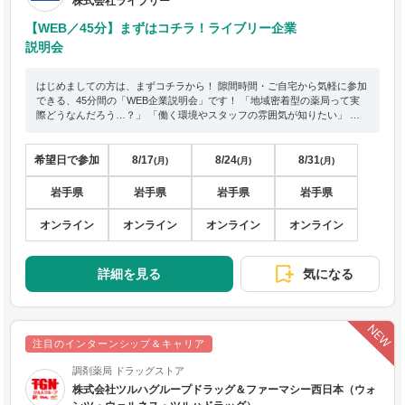
株式会社ライブリー
【WEB／45分】まずはコチラ！ライブリー企業
説明会
はじめましての方は、まずコチラから！ 隙間時間・ご自宅から気軽に参加
できる、45分間の「WEB企業説明会」です！ 「地域密着型の薬局って実
際どうなんだろう…？」 「働く環境やスタッフの雰囲気が知りたい」 と
いう方にぴったりのプログラムです。 岩手県内で多数の調剤薬局を展開し
ている当社の概要や働き方を お一人お一人の就活状況や希望の働き方に合
わせて、分かりやすくお伝えします。
希望日で参加
8/17
8/24
8/31
(月)
(月)
(月)
岩手県
岩手県
岩手県
岩手県
オンライン
オンライン
オンライン
オンライン
詳細を見る
気になる
注目のインターンシップ＆キャリア
調剤薬局 ドラッグストア
株式会社ツルハグループドラッグ＆ファーマシー西日本（ウォ