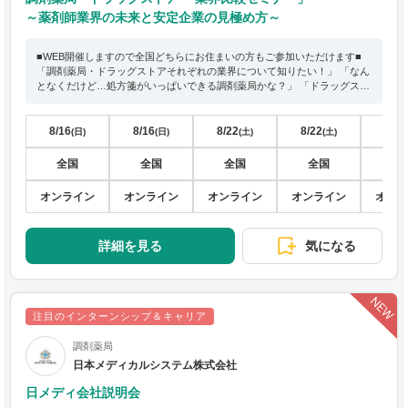
～薬剤師業界の未来と安定企業の見極め方～
■WEB開催しますので全国どちらにお住まいの方もご参加いただけます■
「調剤薬局・ドラッグストアそれぞれの業界について知りたい！」 「なん
となくだけど…処方箋がいっぱいできる調剤薬局かな？」 「ドラッグスト
アって今は好調だけど今後どうなるの？」 「国の方針とかも聞くけど、実
際私たちに影響あるのかな？」 薬剤師の業界の仕事について理解を深めた
い方！おススメです！！
8/16
8/16
8/22
8/22
8/30
(日)
(日)
(土)
(土)
全国
全国
全国
全国
全
オンライン
オンライン
オンライン
オンライン
オン
詳細を見る
気になる
注目のインターンシップ＆キャリア
調剤薬局
日本メディカルシステム株式会社
日メディ会社説明会