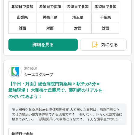
をみてみたい！ どの店舗も駅チカで通いやすい位置にあるため、入社後の
イメージがしやすい👩‍🔬 先輩薬剤師との座談会では、リアルなお仕事トー
希望日で参加
希望日で参加
希望日で参加
希望日で参加
クも聞けちゃいます🎓
山梨県
神奈川県
埼玉県
千葉県
対面
対面
対面
対面
詳細を見る
気になる
調剤薬局
シーエスグループ
【半日・対面】総合病院門前薬局 × 駅チカ3分＝
最強現場！ 大和桜ケ丘薬局で、薬剤師のリアルを
のぞいてみよう！
🌸大和桜ケ丘薬局1day仕事体験開催🌸 大和桜ケ丘薬局は、病院門前なら
ではの幅広い処方を体験できる現場です💊 「偏りなく、いろんな処方箋に
触れてみたい」 「調剤薬局って実際どうなの？」 そんな薬学生の“気にな
る”に応える半日をご用意しました👩‍⚕️ 駅チカ徒歩3分で通いやすいから、
初めてでも安心🚶‍♀️ 当日は、先輩薬剤師との座談会も開催🎓 調剤薬局の仕
事はもちろん、就活・実習・キャリアのリアルな話も聞けちゃいます！ 実
希望日で参加