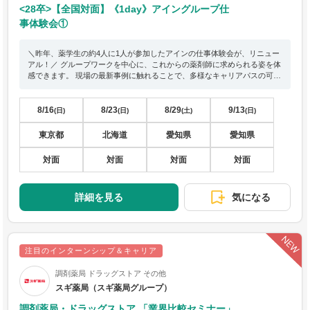
<28卒>【全国対面】《1day》アイングループ仕
事体験会①
＼昨年、薬学生の約4人に1人が参加したアインの仕事体験会が、リニュー
アル！／ グループワークを中心に、これからの薬剤師に求められる姿を体
感できます。 現場の最新事例に触れることで、多様なキャリアパスの可能
性がより具体的にイメージできるはず◎ ━━━━━━━━━━━━━ ★
参加者限定の特典あり★ ━━━━━━━━━━━━━ 本イベントにご参
加いただいた方限定で、 Francfrancの素敵なノベルティをプレゼント！
8/16
8/23
8/29
9/13
(日)
(日)
(土)
(日)
限定ノベルティは参加者のみ◎ ぜひご友人と一緒にご参加ください！
東京都
北海道
愛知県
愛知県
対面
対面
対面
対面
詳細を見る
気になる
注目のインターンシップ＆キャリア
調剤薬局 ドラッグストア その他
スギ薬局（スギ薬局グループ）
調剤薬局・ドラッグストア 「業界比較セミナー」