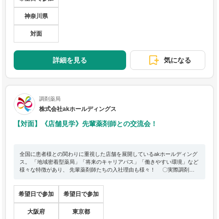
習前の不安にも、実習後のモヤモヤにも、 今のあなたにぴったりの学びが
見つかる体験です🌟
神奈川県
対面
詳細を見る
気になる
調剤薬局
株式会社akホールディングス
【対面】《店舗見学》先輩薬剤師との交流会！
全国に患者様との関わりに重視した店舗を展開しているakホールディング
ス。 「地域密着型薬局」「将来のキャリアパス」「働きやすい環境」など
様々な特徴があり、 先輩薬剤師たちの入社理由も様々！ 〇実際調剤薬
局でどのような業務を行っているのか？ 〇なぜakホールディングスに入
社したのか？ 〇入社した感想は？社内の雰囲気は？ 現場の第一線で活
躍する先輩薬剤師の生の声を聞くことができる1day仕事体験です。 業界
希望日で参加
希望日で参加
研究を行う方、akホールディングスの社風を知りたい方にはおススメの企
画となっております！
大阪府
東京都