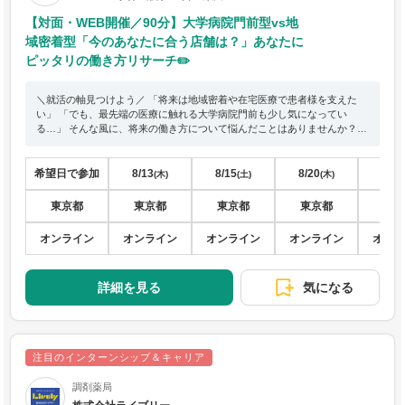
【対面・WEB開催／90分】大学病院門前型vs地
域密着型「今のあなたに合う店舗は？」あなたに
ピッタリの働き方リサーチ✏️
＼就活の軸見つけよう／ 「将来は地域密着や在宅医療で患者様を支えた
い」 「でも、最先端の医療に触れる大学病院門前も少し気になってい
る…」 そんな風に、将来の働き方について悩んだことはありませんか？🤔
本オープンカンパニーでは、2つの異なる店舗の特徴や違いを【90分】で
徹底比較いたします！ 実際の【処方箋】を使ったワークを通じて、それぞ
れの店舗で働くからこそ得られる、薬剤師としての本当のやりがいや面白
希望日で参加
8/13
8/15
8/20
8/22
(木)
(土)
(木)
さを体感してみましょう。 「どんな薬剤師になりたいか、まだ明確に決ま
っていない…」という方にとっては、就活の軸が見つかる絶好の機会で
東京都
東京都
東京都
東京都
東
す！あなたの道しるべとなるような時間をお届けします！
オンライン
オンライン
オンライン
オンライン
オン
詳細を見る
気になる
注目のインターンシップ＆キャリア
調剤薬局