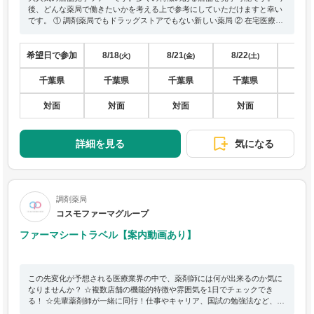
後、どんな薬局で働きたいかを考える上で参考にしていただけますと幸い
です。 ① 調剤薬局でもドラッグストアでもない新しい薬局 ② 在宅医療に
特化した薬局 ③ ＋もう1店舗 １日ですべて見学可能です！各薬局の特徴も
見学中にご説明させていただきます。
希望日で参加
8/18
8/21
8/22
8/27
(火)
(金)
(土)
千葉県
千葉県
千葉県
千葉県
千
対面
対面
対面
対面
対
詳細を見る
気になる
調剤薬局
コスモファーマグループ
ファーマシートラベル【案内動画あり】
この先変化が予想される医療業界の中で、薬剤師には何が出来るのか気に
なりませんか？ ☆複数店舗の機能的特徴や雰囲気を1日でチェックでき
る！ ☆先輩薬剤師が一緒に同行！仕事やキャリア、国試の勉強法など、何
でも気軽に質問できるチャンス！