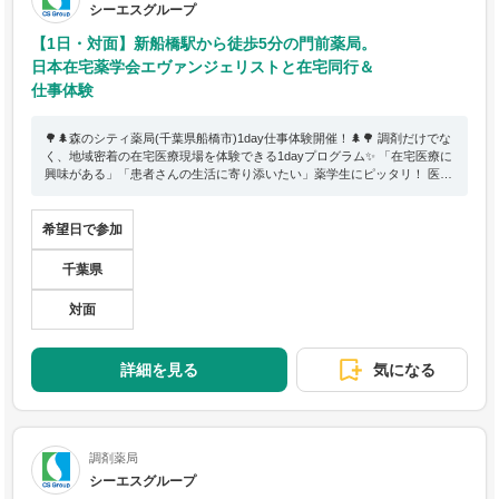
シーエスグループ
【1日・対面】新船橋駅から徒歩5分の門前薬局。
日本在宅薬学会エヴァンジェリストと在宅同行＆
仕事体験
🌳🌲森のシティ薬局(千葉県船橋市)1day仕事体験開催！🌲🌳 調剤だけでな
く、地域密着の在宅医療現場を体験できる1dayプログラム✨ 「在宅医療に
興味がある」「患者さんの生活に寄り添いたい」薬学生にピッタリ！ 医師
との訪問診療同行や患者様宅・施設訪問で実際の在宅医療を肌で感じられ
ます。 （※訪問診療は毎週金曜日開催。在宅体験は患者様の状況により内
容が変更になる場合があります） 調剤室見学や先輩薬剤師との座談会もあ
希望日で参加
り、実務や就活、キャリアの話も聞けます。 薬局の“在宅医療最前線”を知
って、未来の薬剤師として視野を広げましょう！
千葉県
対面
詳細を見る
気になる
調剤薬局
シーエスグループ