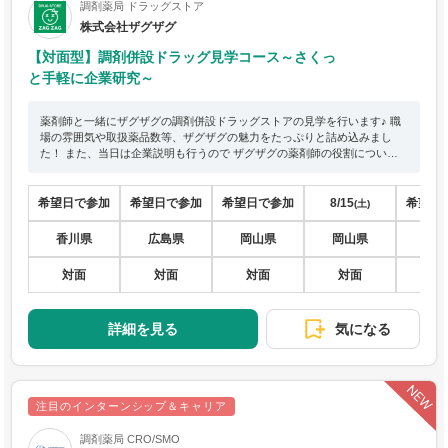
調剤薬局 ドラッグストア
株式会社ザグザグ
【対面型】調剤併設ドラッグ見学コース～さくっ
と手軽に企業研究～
薬剤師と一緒にザグザグの調剤併設ドラッグストアの見学を行います♪ 職
場の雰囲気や取扱薬品数等、ザグザグの魅力をたっぷりと詰め込みまし
た！ また、当日は企業説明も行うので ザグザグの薬剤師の役割について
や仕事内容について、 詳しくお話をさせていただきますよ（Z∀Z）
希望日で参加
希望日で参加
希望日で参加
8/15
希望日
(土)
香川県
広島県
岡山県
岡山県
香
対面
対面
対面
対面
対
詳細を見る
気になる
注目のインターンシップ＆キャリア
調剤薬局 CRO/SMO