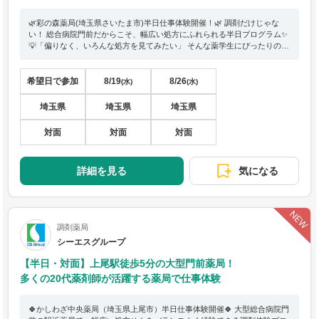
🌿彩の森薬局(埼玉県さいたま市)半日仕事体験開催！🌿 調剤だけじゃな
い！ 総合病院門前だからこそ、幅広い処方にふれられる半日プログラム✨
💡「偏りなく、いろんな処方を見てみたい」 そんな薬学生にぴったりの体
験です！ 当日は、先輩薬剤師との座談会も開催。 調剤薬局の仕事はもち
ろん、就活・実習・キャリアのリアルな話も聞けちゃいます。 調剤・チー
ム医療など、薬局の“今”を体感！ 未来の薬剤師像がきっと見えてくる。
希望日で参加
8/19
8/26
(水)
(水)
埼玉県
埼玉県
埼玉県
対面
対面
対面
詳細を見る
気になる
調剤薬局
シーエスグループ
【半日・対面】上尾駅徒歩5分の大型門前薬局！
多くの20代薬剤師が活躍する薬局で仕事体験
🍀かしわざ中央薬局（埼玉県上尾市）半日仕事体験開催🍀 大型総合病院門