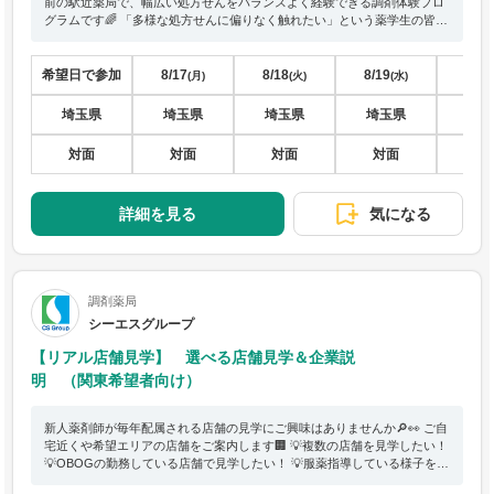
前の駅近薬局で、幅広い処方せんをバランスよく経験できる調剤体験プロ
グラムです🌈 「多様な処方せんに偏りなく触れたい」という薬学生の皆さ
まに最適な内容となっています✨ また、先輩薬剤師との座談会も設けてお
り、調剤薬局の業務はもちろん、薬剤師業界のリアルな情報もじっくり聞
くことができます😊 インターンシップ＆キャリア参加が初めての方も安心
希望日で参加
8/17
8/18
8/19
8/20
(月)
(火)
(水)
してご参加いただけますので、ぜひお気軽にご応募ください。
埼玉県
埼玉県
埼玉県
埼玉県
埼
対面
対面
対面
対面
対
詳細を見る
気になる
調剤薬局
シーエスグループ
【リアル店舗見学】 選べる店舗見学＆企業説
明 （関東希望者向け）
新人薬剤師が毎年配属される店舗の見学にご興味はありませんか🔎👀 ご自
宅近くや希望エリアの店舗をご案内します🏢 💡複数の店舗を見学したい！
💡OBOGの勤務している店舗で見学したい！ 💡服薬指導している様子を見
学したい！ 💡若手薬剤師さんにたくさん質問したい！ 💡実際のシフト表