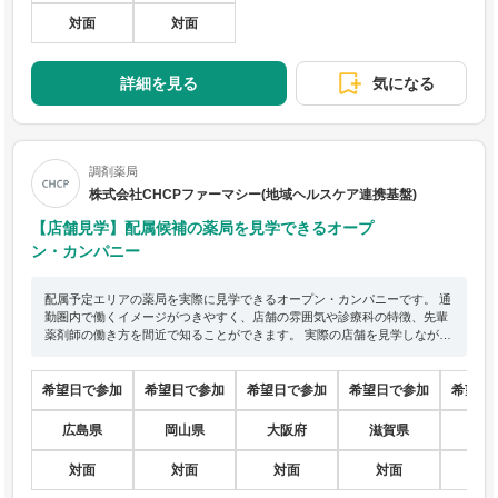
対面
対面
詳細を見る
気になる
調剤薬局
株式会社CHCPファーマシー(地域ヘルスケア連携基盤)
【店舗見学】配属候補の薬局を見学できるオープ
ン・カンパニー
配属予定エリアの薬局を実際に見学できるオープン・カンパニーです。 通
勤圏内で働くイメージがつきやすく、店舗の雰囲気や診療科の特徴、先輩
薬剤師の働き方を間近で知ることができます。 実際の店舗を見学しなが
ら、薬局の設備や業務の流れ、患者様との関わり方などを体験的に学ぶこ
とができます。 また、シフト表を確認することで、休日の取り方や働き方
も具体的にイメージできます。 薬局で働くリアルな環境を知りたい方、地
希望日で参加
希望日で参加
希望日で参加
希望日で参加
希望日
域医療の現場を見てみたい方におすすめのオープン・カンパニーです。
広島県
岡山県
大阪府
滋賀県
愛
対面
対面
対面
対面
対