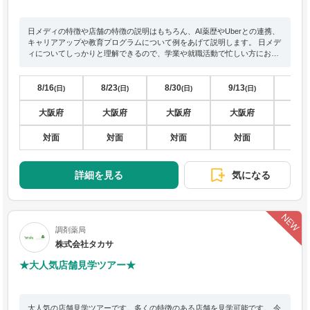
日メディの特徴や店舗の特徴の説明はもちろん、AI薬歴やUberとの連携、
キャリアアップや教育プログラムについて例をあげて説明します。 日メデ
ィについてしっかりと理解できるので、学業や就職活動で忙しい方におす
すめです。
8/16
8/23
8/30
9/13
9/13
(日)
(日)
(日)
(日)
大阪府
大阪府
大阪府
大阪府
東
対面
対面
対面
対面
対
詳細を見る
気になる
調剤薬局
株式会社タカサ
★大人気店舗見学ツアー★
大人気の店舗見学ツアーです。多くの特徴のある店舗を見学可能です。 今