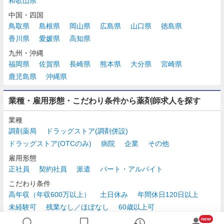
和歌山県
中国・四国
鳥取県
島根県
岡山県
広島県
山口県
徳島県
香川県
愛媛県
高知県
九州・沖縄
福岡県
佐賀県
長崎県
熊本県
大分県
宮崎県
鹿児島県
沖縄県
業種・雇用形態・こだわり条件から薬剤師求人を探す
業種
調剤薬局
ドラッグストア(調剤併設)
ドラッグストア(OTCのみ)
病院
企業
その他
雇用形態
正社員
契約社員
派遣
パート・アルバイト
こだわり条件
高年収（年収600万以上）
土日休み
年間休日120日以上
未経験可
残業なし／ほぼなし
60歳以上可
時給2,500円以上
new