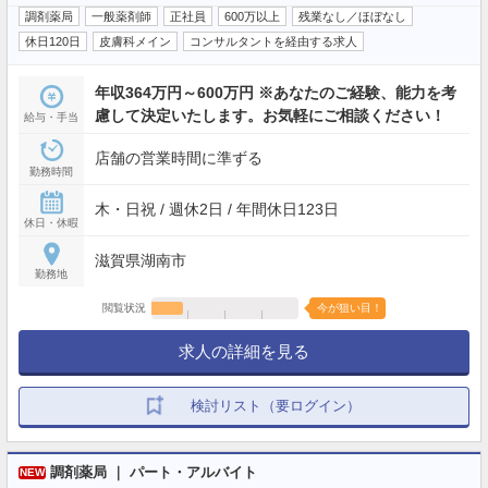
調剤薬局
一般薬剤師
正社員
600万以上
残業なし／ほぼなし
休日120日
皮膚科メイン
コンサルタントを経由する求人
年収364万円～600万円 ※あなたのご経験、能力を考
慮して決定いたします。お気軽にご相談ください！
給与・手当
店舗の営業時間に準ずる
勤務時間
木・日祝 / 週休2日 / 年間休日123日
休日・休暇
滋賀県湖南市
勤務地
閲覧状況
今が狙い目！
求人の詳細を見る
検討リスト（要ログイン）
調剤薬局 ｜ パート・アルバイト
NEW