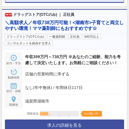
ドラッグストア(OTCのみ) ｜ 正社員
NEW
＼高額求人／年収738万円可能！<湖南市>子育てと両立し
やすい環境！ママ薬剤師にもおすすめです☆
ドラッグストア(OTCのみ)
一般薬剤師
正社員
600万以上
コンサルタントを経由する求人
年収399万円～738万円 ※あなたのご経験、能力を考
慮して決定いたします。お気軽にご相談ください！
給与・手当
店舗の営業時間に準ずる
勤務時間
なし(年中無休) / 年間休日117日
休日・休暇
滋賀県湖南市
勤務地
閲覧状況
今が狙い目！
求人の詳細を見る