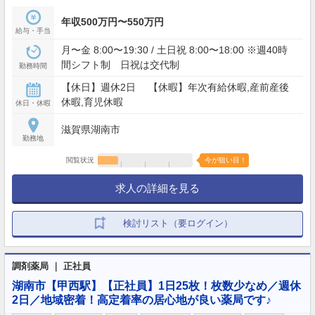
年収500万円〜550万円
給与・手当
月〜金 8:00〜19:30 / 土日祝 8:00〜18:00 ※週40時
間シフト制 日祝は交代制
勤務時間
【休日】週休2日 【休暇】年次有給休暇,産前産後
休暇,育児休暇
休日・休暇
滋賀県湖南市
勤務地
閲覧状況
今が狙い目！
求人の詳細を見る
検討リスト（要ログイン）
調剤薬局 ｜ 正社員
湖南市【甲西駅】【正社員】1日25枚！枚数少なめ／週休
2日／地域密着！高定着率の居心地が良い薬局です♪