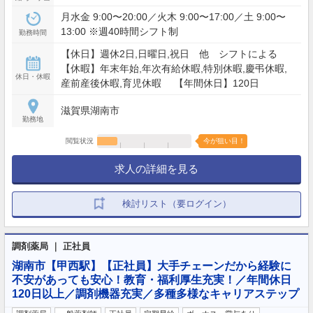
月水金 9:00〜20:00／火木 9:00〜17:00／土 9:00〜
13:00 ※週40時間シフト制
勤務時間
【休日】週休2日,日曜日,祝日 他 シフトによる
【休暇】年末年始,年次有給休暇,特別休暇,慶弔休暇,
休日・休暇
産前産後休暇,育児休暇 【年間休日】120日
滋賀県湖南市
勤務地
閲覧状況
今が狙い目！
求人の詳細を見る
検討リスト（要ログイン）
調剤薬局 ｜ 正社員
湖南市【甲西駅】【正社員】大手チェーンだから経験に
不安があっても安心！教育・福利厚生充実！／年間休日
120日以上／調剤機器充実／多種多様なキャリアステップ