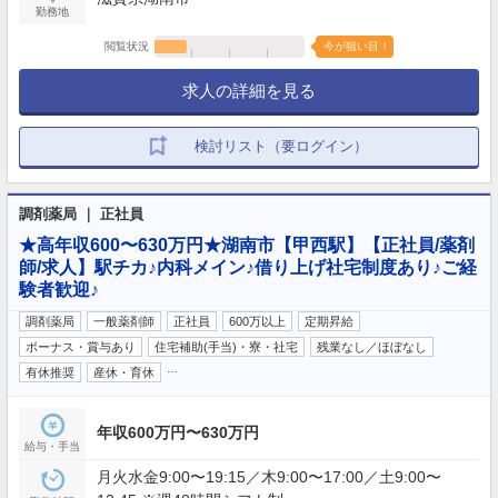
勤務地
閲覧状況
今が狙い目！
求人の詳細を見る
検討リスト（要ログイン）
調剤薬局 ｜ 正社員
★高年収600〜630万円★湖南市【甲西駅】【正社員/薬剤
師/求人】駅チカ♪内科メイン♪借り上げ社宅制度あり♪ご経
験者歓迎♪
調剤薬局
一般薬剤師
正社員
600万以上
定期昇給
ボーナス・賞与あり
住宅補助(手当)・寮・社宅
残業なし／ほぼなし
…
有休推奨
産休・育休
年収600万円〜630万円
給与・手当
月火水金9:00〜19:15／木9:00〜17:00／土9:00〜