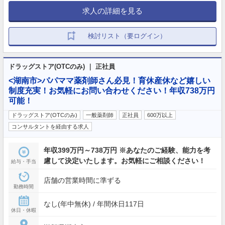
求人の詳細を見る
検討リスト（要ログイン）
ドラッグストア(OTCのみ) ｜ 正社員
<湖南市>パパママ薬剤師さん必見！育休産休など嬉しい
制度充実！お気軽にお問い合わせください！年収738万円
可能！
ドラッグストア(OTCのみ)
一般薬剤師
正社員
600万以上
コンサルタントを経由する求人
年収399万円～738万円 ※あなたのご経験、能力を考
慮して決定いたします。お気軽にご相談ください！
給与・手当
店舗の営業時間に準ずる
勤務時間
なし(年中無休) / 年間休日117日
休日・休暇