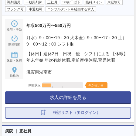
調剤薬局
一般薬剤師
正社員
30枚/日以下
眼科メイン
未経験可
ブランク可
車通勤可
コンサルタントを経由する求人
年収500万円〜550万円
給与・手当
月水）9：00〜19：30 火木金）9：30〜17：30 土）
9：00〜12：00 シフト制
勤務時間
【休日】週休2日 日祝 他 シフトによる 【休暇】
年末年始,年次有給休暇,産前産後休暇,育児休暇
休日・休暇
滋賀県湖南市
勤務地
閲覧状況
今が狙い目！
求人の詳細を見る
検討リスト（要ログイン）
病院 ｜ 正社員