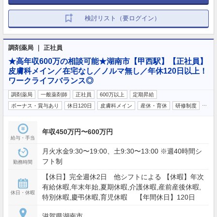
検討リスト（要ログイン）
調剤薬局 ｜ 正社員
★高年収600万の相談可能★湖南市【甲西駅】【正社員】
皮膚科メイン／在宅なし／ノルマ無し／年休120日以上！
ワークライフバランス◎
調剤薬局
一般薬剤師
正社員
600万以上
定期昇給
…
ボーナス・賞与あり
休日120日
皮膚科メイン
産休・育休
研修制度
年収450万円〜600万円
給与・手当
月火水金9:30〜19:00、土9:30〜13:00 ※週40時間シ
フト制
勤務時間
【休日】完全週休2日 他シフトによる 【休暇】年次
有給休暇,年末年始,夏期休暇,介護休暇,産前産後休暇,
休日・休暇
特別休暇,慶弔休暇,育児休暇 【年間休日】120日
滋賀県湖南市