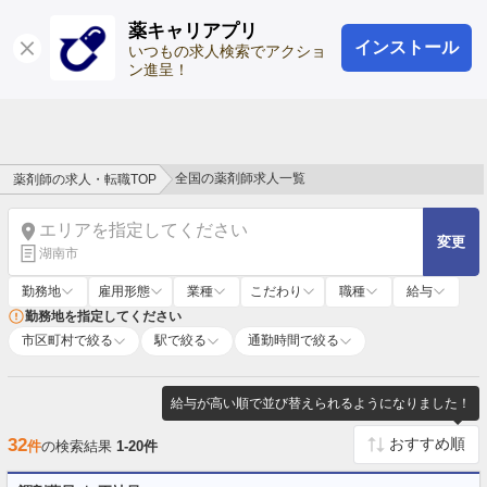
薬キャリアプリ
インストール
ログイン
会員登録
いつもの求人検索でアクショ
ン進呈！
全国の薬剤師求人一覧
薬剤師の求人・転職TOP
エリアを指定してください
変更
湖南市
勤務地
雇用形態
業種
こだわり
職種
給与
勤務地を指定してください
市区町村で絞る
駅で絞る
通勤時間で絞る
給与が高い順で並び替えられるようになりました！
32
件
の検索結果
1-20件