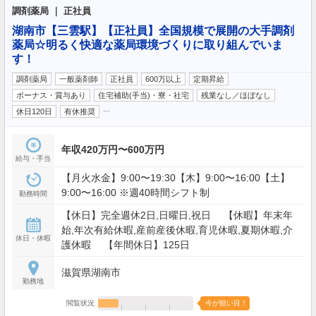
調剤薬局 ｜ 正社員
湖南市【三雲駅】【正社員】全国規模で展開の大手調剤
薬局☆明るく快適な薬局環境づくりに取り組んでいま
す！
調剤薬局
一般薬剤師
正社員
600万以上
定期昇給
ボーナス・賞与あり
住宅補助(手当)・寮・社宅
残業なし／ほぼなし
…
休日120日
有休推奨
年収420万円〜600万円
給与・手当
【月火水金】9:00〜19:30【木】9:00〜16:00【土】
9:00〜16:00 ※週40時間シフト制
勤務時間
【休日】完全週休2日,日曜日,祝日 【休暇】年末年
始,年次有給休暇,産前産後休暇,育児休暇,夏期休暇,介
休日・休暇
護休暇 【年間休日】125日
滋賀県湖南市
勤務地
閲覧状況
今が狙い目！