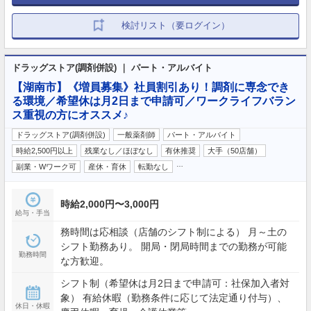
検討リスト（要ログイン）
ドラッグストア(調剤併設) ｜ パート・アルバイト
【湖南市】《増員募集》社員割引あり！調剤に専念でき
る環境／希望休は月2日まで申請可／ワークライフバラン
ス重視の方にオススメ♪
ドラッグストア(調剤併設)
一般薬剤師
パート・アルバイト
時給2,500円以上
残業なし／ほぼなし
有休推奨
大手（50店舗）
…
副業・Wワーク可
産休・育休
転勤なし
時給2,000円〜3,000円
給与・手当
務時間は応相談（店舗のシフト制による） 月～土の
シフト勤務あり。 開局・閉局時間までの勤務が可能
勤務時間
な方歓迎。
シフト制（希望休は月2日まで申請可：社保加入者対
象） 有給休暇（勤務条件に応じて法定通り付与）、
休日・休暇