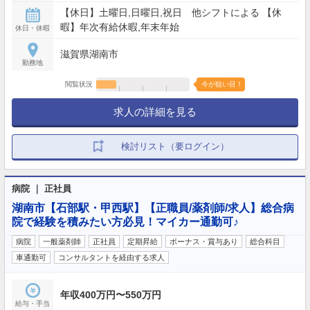
【休日】土曜日,日曜日,祝日 他シフトによる 【休
暇】年次有給休暇,年末年始
休日・休暇
滋賀県湖南市
勤務地
閲覧状況
今が狙い目！
求人の詳細を見る
検討リスト（要ログイン）
病院 ｜ 正社員
湖南市【石部駅・甲西駅】【正職員/薬剤師/求人】総合病
院で経験を積みたい方必見！マイカー通勤可♪
病院
一般薬剤師
正社員
定期昇給
ボーナス・賞与あり
総合科目
車通勤可
コンサルタントを経由する求人
年収400万円〜550万円
給与・手当