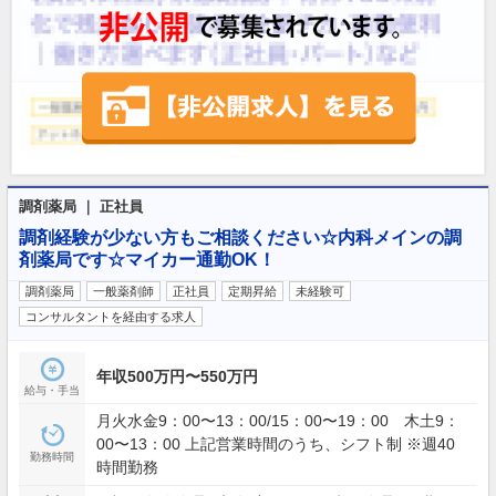
調剤薬局 ｜ 正社員
調剤経験が少ない方もご相談ください☆内科メインの調
剤薬局です☆マイカー通勤OK！
調剤薬局
一般薬剤師
正社員
定期昇給
未経験可
コンサルタントを経由する求人
年収500万円〜550万円
給与・手当
月火水金9：00〜13：00/15：00〜19：00 木土9：
00〜13：00 上記営業時間のうち、シフト制 ※週40
勤務時間
時間勤務