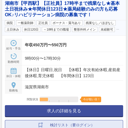
湖南市【甲西駅】【正社員】17時半まで残業なし★基本
土日祝休み★年間休日123日★薬局経験のみの方も応募
OK♪リハビリテーション病院の募集です！
病院
一般薬剤師
正社員
ボーナス・賞与あり
残業なし／ほぼなし
…
土日休み
休日120日
～18時までの職場
整形外科メイン
未経験可
年収450万円〜550万円
給与・手当
9時00分〜17時30分
勤務時間
【休日】日曜日,祝日 【休暇】年次有給休暇,産前産
後休暇,育児休暇 【年間休日】123日
休日・休暇
滋賀県湖南市
勤務地
閲覧状況
今が狙い目！
求人の詳細を見る
検討リスト（要ログイン）