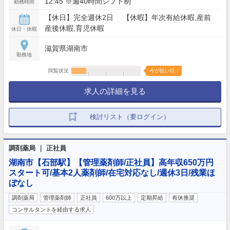
12:45 ※週40時間シフト制
勤務時間
【休日】完全週休2日 【休暇】年次有給休暇,産前
産後休暇,育児休暇
休日・休暇
滋賀県湖南市
勤務地
閲覧状況
今が狙い目！
求人の詳細を見る
検討リスト（要ログイン）
調剤薬局 ｜ 正社員
湖南市【石部駅】【管理薬剤師/正社員】高年収650万円
スタート可/基本2人薬剤師/在宅対応なし/週休3日/残業ほ
ぼなし
調剤薬局
管理薬剤師
正社員
600万以上
定期昇給
有休推奨
コンサルタントを経由する求人