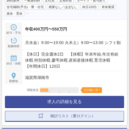
調剤薬局
一般薬剤師
正社員
定期昇給
ボーナス・賞与あり
住宅補助(手当)・寮・社宅
残業なし／ほぼなし
休日120日
有休推奨
…
産休・育休
年収400万円〜550万円
給与・手当
月水金）9:00〜19:00 火木土）9:00〜13:00 シフト制
勤務時間
【休日】完全週休2日 【休暇】年末年始,年次有給
休暇,特別休暇,慶弔休暇,産前産後休暇,育児休暇
休日・休暇
【年間休日】120日
滋賀県湖南市
勤務地
閲覧状況
今が狙い目！
求人の詳細を見る
検討リスト（要ログイン）