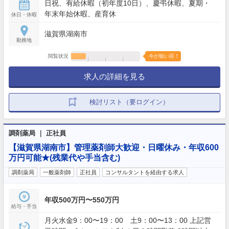
日祝、有給休暇（初年度10日）、慶弔休暇、夏期・
年末年始休暇、産育休
休日・休暇
滋賀県湖南市
勤務地
閲覧状況
今が狙い目！
求人の詳細を見る
検討リスト（要ログイン）
調剤薬局 ｜ 正社員
【滋賀県湖南市】管理薬剤師大歓迎・日曜休み・年収600
万円可能★(残業代や手当含む)
調剤薬局
一般薬剤師
正社員
コンサルタントを経由する求人
年収500万円〜550万円
給与・手当
月火水金9：00〜19：00 土9：00〜13：00 上記営