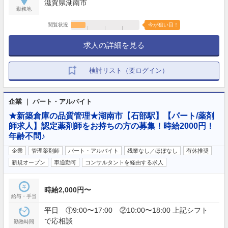
滋賀県湖南市
勤務地
閲覧状況
今が狙い目！
求人の詳細を見る
検討リスト（要ログイン）
企業 ｜ パート・アルバイト
★新築倉庫の品質管理★湖南市【石部駅】【パート/薬剤
師求人】認定薬剤師をお持ちの方の募集！時給2000円！
年齢不問♪
企業
管理薬剤師
パート・アルバイト
残業なし／ほぼなし
有休推奨
新規オープン
車通勤可
コンサルタントを経由する求人
時給2,000円〜
給与・手当
平日 ①9:00〜17:00 ②10:00〜18:00 上記シフト
で応相談
勤務時間