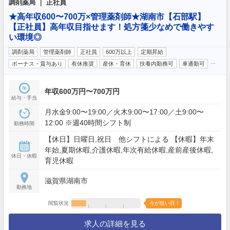
調剤薬局 ｜ 正社員
★高年収600〜700万×管理薬剤師★湖南市【石部駅】
【正社員】高年収目指せます！処方箋少なめで働きやす
い環境◎
調剤薬局
管理薬剤師
正社員
600万以上
定期昇給
…
ボーナス・賞与あり
有休推奨
産休・育休
扶養内勤務可
車通勤可
年収600万円〜700万円
給与・手当
月水金9:00〜19:00／火木9:00〜17:00／土9:00〜
12:00 ※週40時間シフト制
勤務時間
【休日】日曜日,祝日 他シフトによる 【休暇】年末
年始,夏期休暇,介護休暇,年次有給休暇,産前産後休暇,
休日・休暇
育児休暇
滋賀県湖南市
勤務地
閲覧状況
今が狙い目！
求人の詳細を見る