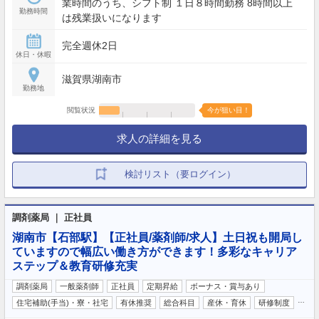
業時間のうち、シフト制 １日８時間勤務 8時間以上
勤務時間
は残業扱いになります
完全週休2日
休日・休暇
滋賀県湖南市
勤務地
閲覧状況
今が狙い目！
求人の詳細を見る
検討リスト（要ログイン）
調剤薬局 ｜ 正社員
湖南市【石部駅】【正社員/薬剤師/求人】土日祝も開局し
ていますので幅広い働き方ができます！多彩なキャリア
ステップ＆教育研修充実
調剤薬局
一般薬剤師
正社員
定期昇給
ボーナス・賞与あり
…
住宅補助(手当)・寮・社宅
有休推奨
総合科目
産休・育休
研修制度