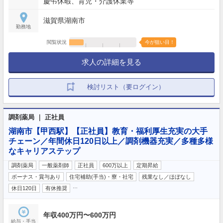
慶弔休暇、育児・介護休業等
滋賀県湖南市
勤務地
閲覧状況
今が狙い目！
求人の詳細を見る
検討リスト（要ログイン）
調剤薬局 ｜ 正社員
湖南市【甲西駅】【正社員】教育・福利厚生充実の大手
チェーン／年間休日120日以上／調剤機器充実／多種多様
なキャリアステップ
調剤薬局
一般薬剤師
正社員
600万以上
定期昇給
ボーナス・賞与あり
住宅補助(手当)・寮・社宅
残業なし／ほぼなし
…
休日120日
有休推奨
年収400万円〜600万円
給与・手当