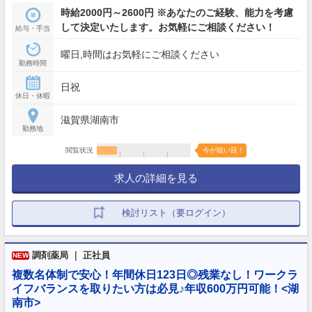
時給2000円～2600円 ※あなたのご経験、能力を考慮
して決定いたします。お気軽にご相談ください！
給与・手当
曜日,時間はお気軽にご相談ください
勤務時間
日祝
休日・休暇
滋賀県湖南市
勤務地
閲覧状況
今が狙い目！
求人の詳細を見る
検討リスト（要ログイン）
調剤薬局 ｜ 正社員
NEW
複数名体制で安心！年間休日123日◎残業なし！ワークラ
イフバランスを取りたい方は必見♪年収600万円可能！<湖
南市>