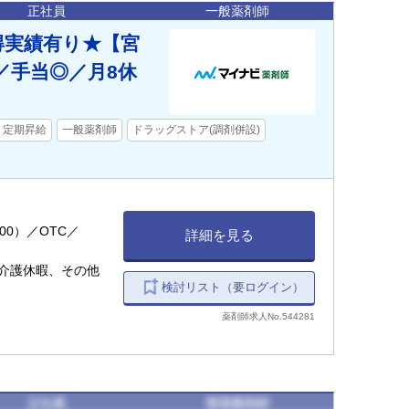
正社員
一般薬剤師
得実績有り★【宮
／手当◎／月8休
定期昇給
一般薬剤師
ドラッグストア(調剤併設)
:00）／OTC／
詳細を見る
介護休暇、その他
検討リスト（要ログイン）
薬剤師求人No.544281