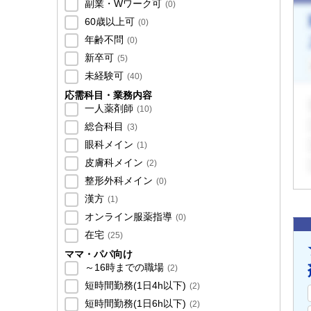
副業・Wワーク可
(
0
)
60歳以上可
(
0
)
年齢不問
(
0
)
新卒可
(
5
)
未経験可
(
40
)
応需科目・業務内容
一人薬剤師
(
10
)
総合科目
(
3
)
眼科メイン
(
1
)
皮膚科メイン
(
2
)
整形外科メイン
(
0
)
漢方
(
1
)
オンライン服薬指導
(
0
)
在宅
(
25
)
ママ・パパ向け
～16時までの職場
(
2
)
短時間勤務(1日4h以下)
(
2
)
短時間勤務(1日6h以下)
(
2
)