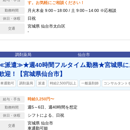
給与・手当
す。お気軽にご相談ください！
月火木金 9:00～18:00 / 土 9:00～14:00 ※応相談
勤務時間
日祝
休日・休暇
宮城県 仙台市太白区
交通
-
調剤薬局
仙台市
≪派遣≫★週40時間フルタイム勤務★宮城県
歓迎！【宮城県仙台市】
車通勤可
調剤薬局
派遣
時給2,500円以上
一般薬剤師
コンサルタント
時給3,250円〜
給与・手当
週5～6日、週40時間を想定
勤務時間
シフトによる、日祝
休日・休暇
宮城県 仙台市
交通
車通勤可能