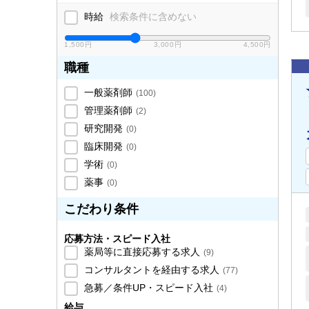
時給
検索条件に含めない
1,500円
3,000円
4,500円
職種
一般薬剤師
(
100
)
管理薬剤師
(
2
)
研究開発
(
0
)
臨床開発
(
0
)
学術
(
0
)
薬事
(
0
)
こだわり条件
応募方法・スピード入社
薬局等に直接応募する求人
(
9
)
コンサルタントを経由する求人
(
77
)
急募／条件UP・スピード入社
(
4
)
給与