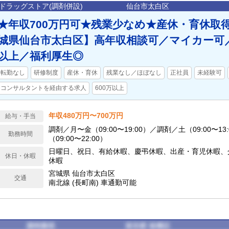
ドラッグストア(調剤併設)
仙台市太白区
★年収700万円可★残業少なめ★産休・育休取
城県仙台市太白区】高年収相談可／マイカー可
以上／福利厚生◎
転勤なし
研修制度
産休・育休
残業なし／ほぼなし
正社員
未経験可
コンサルタントを経由する求人
600万以上
年収480万円〜700万円
給与・手当
調剤／月〜金（09:00〜19:00）／調剤／土（09:00〜13
勤務時間
（09:00〜22:00）
日曜日、祝日、有給休暇、慶弔休暇、出産・育児休暇、
休日・休暇
休暇
宮城県 仙台市太白区
交通
南北線 (長町南) 車通勤可能