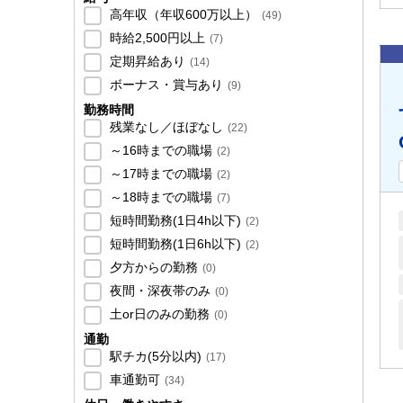
高年収（年収600万以上）
(
49
)
時給2,500円以上
(
7
)
定期昇給あり
(
14
)
ボーナス・賞与あり
(
9
)
勤務時間
残業なし／ほぼなし
(
22
)
～16時までの職場
(
2
)
～17時までの職場
(
2
)
～18時までの職場
(
7
)
短時間勤務(1日4h以下)
(
2
)
短時間勤務(1日6h以下)
(
2
)
夕方からの勤務
(
0
)
夜間・深夜帯のみ
(
0
)
土or日のみの勤務
(
0
)
通勤
駅チカ(5分以内)
(
17
)
車通勤可
(
34
)