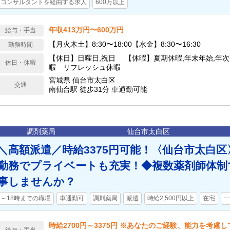
コンサルタントを経由する求人
600万以上
年収413万円〜600万円
給与・手当
【月火木土】8:30〜18:00【水金】8:30〜16:30
勤務時間
【休日】日曜日,祝日 【休暇】夏期休暇,年末年始,年次
休日・休暇
暇 リフレッシュ休暇
宮城県 仙台市太白区
交通
南仙台駅 徒歩31分 車通勤可能
調剤薬局
仙台市太白区
＼高額派遣／時給3375円可能！〈仙台市太白区
勤務でプライベートも充実！◆複数薬剤師体制
事しませんか？
～18時までの職場
車通勤可
調剤薬局
派遣
時給2,500円以上
在宅
一
時給2700円～3375円 ※あなたのご経験、能力を考慮