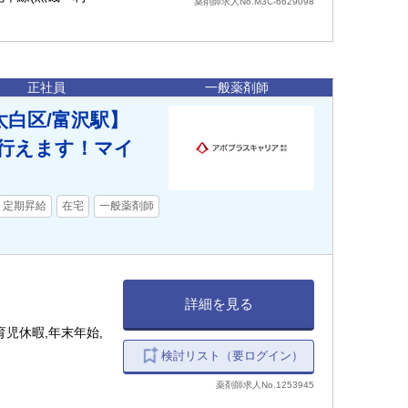
薬剤師求人No.M3C-6629098
正社員
一般薬剤師
白区/富沢駅】
が行えます！マイ
定期昇給
在宅
一般薬剤師
詳細を見る
児休暇,年末年始,
検討リスト（要ログイン）
薬剤師求人No.1253945