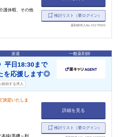
介護休暇、その他
検討リスト（要ログイン）
薬剤師求人No.10175920
派遣
一般薬剤師
平日18:30まで
たを応援します◎
を経由する求人
して決定いたしま
詳細を見る
検討リスト（要ログイン）
東北本線(黒磯～利