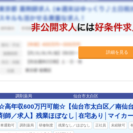
詳細を見る
調剤薬局
仙台市太白区
☆高年収600万円可能☆【仙台市太白区／南仙
剤師／求人】残業ほぼなし│在宅あり│マイカー
車通勤可
調剤薬局
研修制度
残業なし／ほぼなし
正社員
未経験可