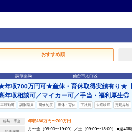
おすすめ順
調剤薬局
仙台市太白区
★年収700万円可★産休・育休取得実績有り★
高年収相談可／マイカー可／手当・福利厚生◎
車通勤可
調剤薬局
研修制度
産休・育休
正社員
未経験可
定期昇給
年収480万円〜700万円
給与・手当
月〜金（09:00〜19:00）／土（09:00〜13:00） ■週4
勤務時間