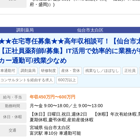
府・盛岡)）)
調剤薬局
仙台市太白区
★★在宅専任募集★★高年収相談可！【仙台市太
【正社員薬剤師/募集】IT活用で効率的に業務
カー通勤可/残業少なめ
車通勤可
調剤薬局
研修制度
産休・育休
残業なし／ほぼなし
正社員
コンサルタントを経由する求人
600万以上
年収450万円〜600万円
給与・手当
月〜金 9:00〜18:00／土 9:00〜13:00
勤務時間
【休日】日曜日,祝日,週休2日 【休暇】年次有給休暇,育
休日・休暇
夏期休暇,慶弔休暇,産前産後休暇
宮城県 仙台市太白区
交通
富沢駅 車10分 車通勤可能