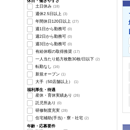
休日・働きやすさ
土日休み
(
18
)
週休2.5日以上
(
3
)
年間休日120日以上
(
27
)
週1日から勤務可
(
0
)
週2日から勤務可
(
0
)
週3日から勤務可
(
0
)
有給休暇の取得推奨
(
17
)
一人当たり処方枚数30枚/日以下
(
2
)
転勤なし
(
16
)
新規オープン
(
1
)
大手（50店舗以上）
(
1
)
福利厚生・待遇
産休・育休実績あり
(
26
)
託児所あり
(
0
)
研修制度充実
(
28
)
住宅補助(手当)・寮・社宅
(
2
)
年齢・応募要件