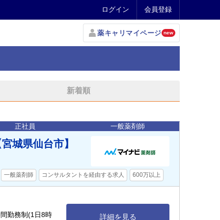
ログイン
会員登録
薬キャリマイページ
new
新着順
正社員
一般薬剤師
【宮城県仙台市】
一般薬剤師
コンサルタントを経由する求人
600万以上
0時間勤務制(1日8時
詳細を見る