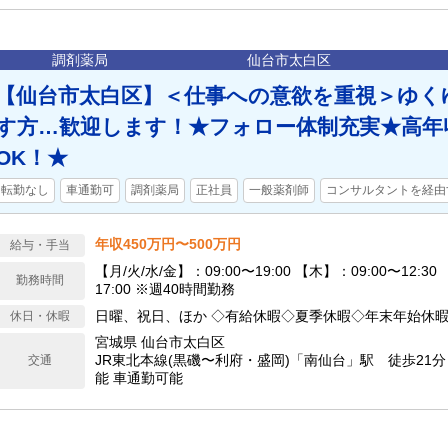
調剤薬局
仙台市太白区
【仙台市太白区】＜仕事への意欲を重視＞ゆく
す方…歓迎します！★フォロー体制充実★高年
OK！★
転勤なし
車通勤可
調剤薬局
正社員
一般薬剤師
コンサルタントを経由
年収450万円〜500万円
給与・手当
【月/火/水/金】：09:00〜19:00 【木】：09:00〜12:30
勤務時間
17:00 ※週40時間勤務
日曜、祝日、ほか ◇有給休暇◇夏季休暇◇年末年始休暇
休日・休暇
宮城県 仙台市太白区
JR東北本線(黒磯〜利府・盛岡)「南仙台」駅 徒歩21
交通
能 車通勤可能