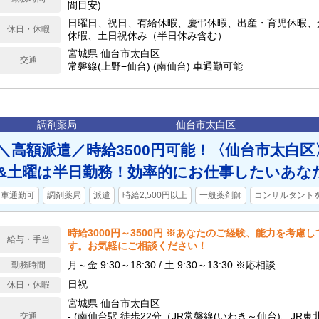
間目安)
日曜日、祝日、有給休暇、慶弔休暇、出産・育児休暇、
休日・休暇
休暇、土日祝休み（半日休み含む）
宮城県 仙台市太白区
交通
常磐線(上野−仙台) (南仙台) 車通勤可能
調剤薬局
仙台市太白区
＼高額派遣／時給3500円可能！〈仙台市太白区〉
&土曜は半日勤務！効率的にお仕事したいあな
車通勤可
調剤薬局
派遣
時給2,500円以上
一般薬剤師
コンサルタント
時給3000円～3500円 ※あなたのご経験、能力を考慮
給与・手当
す。お気軽にご相談ください！
月～金 9:30～18:30 / 土 9:30～13:30 ※応相談
勤務時間
日祝
休日・休暇
宮城県 仙台市太白区
- (南仙台駅 徒歩22分（JR常磐線(いわき～仙台)、JR
交通