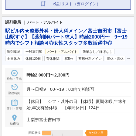
検討リスト（要ログイン）
調剤薬局 ｜ パート・アルバイト
駅ビル内★整形外科・婦人科メイン／富士吉田市【富士
山駅すぐ】【薬剤師/パート求人】時給2000円〜 9〜19
時内でシフト相談可◎女性スタッフ多数活躍中◎
調剤薬局
一般薬剤師
パート・アルバイト
残業なし／ほぼなし
…
土日休み
休日120日
有休推奨
駅5分
整形外科メイン
産休・育休
時給2,000円〜2,300円
給与・手当
月〜日祝9：00〜19：00内で相談可
勤務時間
【休日】 シフト以外の日 【休暇】夏期休暇,年末年
始,年次有給休暇 【年間休日】124日
休日・休暇
山梨県富士吉田市
勤務地
閲覧状況
今が狙い目！