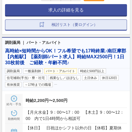
求人の詳細を見る
検討リスト（要ログイン）
調剤薬局 ｜ パート・アルバイト
高時給×短時間からOK！フル希望でも17時終業♪南巨摩郡
【内船駅】【薬剤師/パート求人】時給MAX2500円！1日
30枚前後 ご経験・年齢不問♪
調剤薬局
一般薬剤師
パート・アルバイト
時給2,500円以上
住宅補助(手当)・寮・社宅
残業なし／ほぼなし
土日休み
休日120日
…
有休推奨
～17時までの職場
時給2,200円〜2,500円
給与・手当
【月火水金】9：00〜17：00 【木土】9：00〜12：
00 内で1日4時間から相談可
勤務時間
【休日】 日祝ほかシフト以外の日 【休暇】夏期休