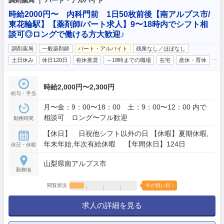
調剤薬局 ｜ パート・アルバイト
時給2000円〜 内科門前 1日50枚前後【南アルプス市/
東花輪駅】【薬剤師/パート求人】9〜18時内でシフト相
談可◎ロングで働ける方大歓迎♪
調剤薬局
一般薬剤師
パート・アルバイト
残業なし／ほぼなし
…
土日休み
休日120日
有休推奨
～18時までの職場
在宅
産休・育休
時給2,000円〜2,300円
給与・手当
月〜金：9：00〜18：00 土：9：00〜12：00 内で
相談可 ロング〜フル歓迎
勤務時間
【休日】 日祝他シフト以外の日 【休暇】夏期休暇,
年末年始,年次有給休暇 【年間休日】124日
休日・休暇
山梨県南アルプス市
勤務地
閲覧状況
今が狙い目！
求人の詳細を見る