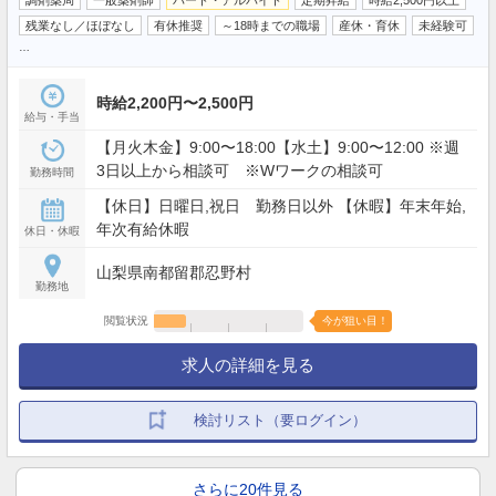
調剤薬局
一般薬剤師
パート・アルバイト
定期昇給
時給2,500円以上
残業なし／ほぼなし
有休推奨
～18時までの職場
産休・育休
未経験可
…
時給2,200円〜2,500円
給与・手当
【月火木金】9:00〜18:00【水土】9:00〜12:00 ※週
3日以上から相談可 ※Wワークの相談可
勤務時間
【休日】日曜日,祝日 勤務日以外 【休暇】年末年始,
年次有給休暇
休日・休暇
山梨県南都留郡忍野村
勤務地
閲覧状況
今が狙い目！
求人の詳細を見る
検討リスト（要ログイン）
さらに20件見る