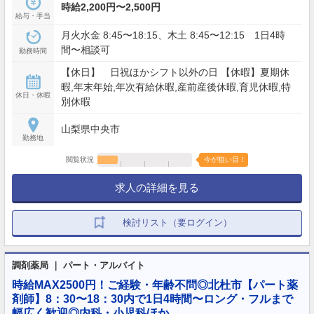
時給2,200円〜2,500円
給与・手当
月火水金 8:45〜18:15、木土 8:45〜12:15 1日4時
間〜相談可
勤務時間
【休日】 日祝ほかシフト以外の日 【休暇】夏期休
暇,年末年始,年次有給休暇,産前産後休暇,育児休暇,特
休日・休暇
別休暇
山梨県中央市
勤務地
閲覧状況
今が狙い目！
求人の詳細を見る
検討リスト（要ログイン）
調剤薬局 ｜ パート・アルバイト
時給MAX2500円！ご経験・年齢不問◎北杜市【パート薬
剤師】8：30〜18：30内で1日4時間〜ロング・フルまで
幅広く歓迎◎内科・小児科ほか