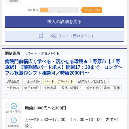
勤務地
閲覧状況
今が狙い目！
求人の詳細を見る
検討リスト（要ログイン）
調剤薬局 ｜ パート・アルバイト
病院門前幅広く学べる・活かせる環境★上野原市【上野
原駅】【薬剤師/パート求人】開局17：30まで ロング〜
フル歓迎◎シフト相談可／時給2000円〜
調剤薬局
一般薬剤師
パート・アルバイト
残業なし／ほぼなし
土日休み
休日120日
有休推奨
週休2.5日以上
総合科目
産休・育休
…
時給2,000円〜2,300円
給与・手当
月〜金8：30〜17：30、土8：30〜13：00 内で相
談可
勤務時間