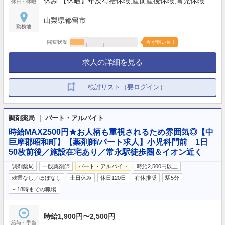
休み 【休暇】年次有給休暇,産前産後休暇,育児休暇
休日・休暇
山梨県都留市
勤務地
閲覧状況
今が狙い目！
求人の詳細を見る
検討リスト（要ログイン）
調剤薬局 ｜ パート・アルバイト
時給MAX2500円★お人柄も重視されるため雰囲気◎【中
巨摩郡昭和町】【薬剤師/パート求人】小児科門前 1日
50枚前後／施設在宅あり／常永駅徒歩圏＆イオン近く
調剤薬局
一般薬剤師
パート・アルバイト
時給2,500円以上
残業なし／ほぼなし
土日休み
休日120日
有休推奨
駅5分
…
～18時までの職場
時給1,900円〜2,500円
給与・手当