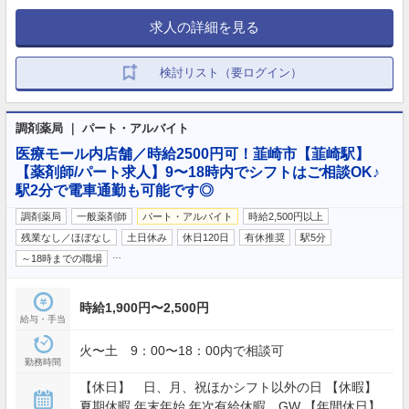
求人の詳細を見る
検討リスト（要ログイン）
調剤薬局 ｜ パート・アルバイト
医療モール内店舗／時給2500円可！韮崎市【韮崎駅】
【薬剤師/パート求人】9〜18時内でシフトはご相談OK♪
駅2分で電車通勤も可能です◎
調剤薬局
一般薬剤師
パート・アルバイト
時給2,500円以上
残業なし／ほぼなし
土日休み
休日120日
有休推奨
駅5分
…
～18時までの職場
時給1,900円〜2,500円
給与・手当
火〜土 9：00〜18：00内で相談可
勤務時間
【休日】 日、月、祝ほかシフト以外の日 【休暇】
夏期休暇,年末年始,年次有給休暇 GW 【年間休日】