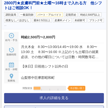
2800円★皮膚科門前★土曜〜16時まで入れる方 他シフ
トはご相談OK！
調剤薬局
一般薬剤師
パート・アルバイト
定期昇給
時給2,500円以上
残業なし／ほぼなし
週休2.5日以上
皮膚科メイン
未経験可
ブランク可
…
時給2,500円〜2,800円
給与・手当
月火木金 8:30〜13:00/14:45〜19:00 水 8:30〜
13:00 土 8:30〜16:00 ※上記のうち土曜日の就業
勤務時間
必須、その他の曜日については日数・時間数等応相
談
【休日】日祝他シフト以外の日
休日・休暇
山梨県中巨摩郡昭和町
勤務地
閲覧状況
今が狙い目！
求人の詳細を見る