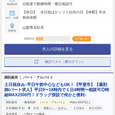
日程度で勤務時間・曜日相談可
勤務時間
【休日】 水日祝ほかシフト以外の日 【休暇】年次
有給休暇
休日・休暇
山梨県北杜市
勤務地
閲覧状況
今が狙い目！
求人の詳細を見る
検討リスト（要ログイン）
調剤薬局 ｜ パート・アルバイト
土日祝休み♪平日午前中心などもOK！【甲斐市】【薬剤
師/パート求人】平日9〜18時内で１日4時間〜相談可◎時
給MAX2500円！ドラッグ併設で何かと便利♪
調剤薬局
一般薬剤師
パート・アルバイト
時給2,500円以上
住宅補助(手当)・寮・社宅
残業なし／ほぼなし
土日休み
休日120日
…
有休推奨
～17時までの職場