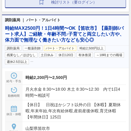
検討リスト（要ログイン）
調剤薬局 ｜ パート・アルバイト
時給MAX2500円！1日4時間〜OK【笛吹市】【薬剤師/パ
ート求人】ご経験・年齢不問♪子育てと両立したい方や、
体力面で無理なく働きたい方なども安心◎
調剤薬局
一般薬剤師
パート・アルバイト
時給2,500円以上
残業なし／ほぼなし
土日休み
休日120日
有休推奨
～18時までの職場
…
週休2.5日以上
時給2,200円〜2,500円
給与・手当
月火水金 8:30〜18:00 木土 8:30〜12:30 内で1日4
時間〜相談可
勤務時間
【休日】 日祝ほかシフト以外の日 【休暇】夏期休
暇,年末年始,年次有給休暇,産前産後休暇,育児休暇
休日・休暇
【年間休日】125日
山梨県笛吹市