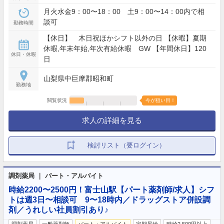
月火水金9：00〜18：00 土9：00〜14：00内で相
談可
勤務時間
【休日】 木日祝ほかシフト以外の日 【休暇】夏期
休暇,年末年始,年次有給休暇 GW 【年間休日】120
休日・休暇
日
山梨県中巨摩郡昭和町
勤務地
閲覧状況
今が狙い目！
求人の詳細を見る
検討リスト（要ログイン）
調剤薬局 ｜ パート・アルバイト
時給2200〜2500円！富士山駅【パート薬剤師/求人】シフ
トは週3日〜相談可 9〜18時内／ドラッグストア併設調
剤／うれしい社員割引あり♪