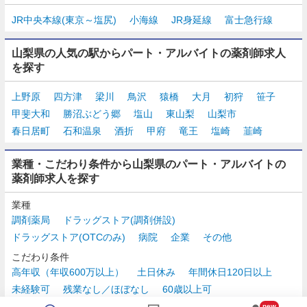
JR中央本線(東京～塩尻)
小海線
JR身延線
富士急行線
山梨県の人気の駅からパート・アルバイトの薬剤師求人
を探す
上野原
四方津
梁川
鳥沢
猿橋
大月
初狩
笹子
甲斐大和
勝沼ぶどう郷
塩山
東山梨
山梨市
春日居町
石和温泉
酒折
甲府
竜王
塩崎
韮崎
業種・こだわり条件から山梨県のパート・アルバイトの
薬剤師求人を探す
業種
調剤薬局
ドラッグストア(調剤併設)
ドラッグストア(OTCのみ)
病院
企業
その他
こだわり条件
高年収（年収600万以上）
土日休み
年間休日120日以上
未経験可
残業なし／ほぼなし
60歳以上可
時給2,500円以上
new