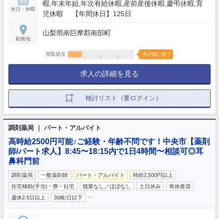
暇,年末年始,年次有給休暇,産前産後休暇,慶弔休暇,育
休日・休暇
児休暇 【年間休日】125日
山梨県南巨摩郡南部町
勤務地
閲覧状況
今が狙い目！
求人の詳細を見る
検討リスト（要ログイン）
調剤薬局 ｜ パート・アルバイト
高時給2500円可能♪ご経験・年齢不問です！中央市【薬剤
師/パート求人】8:45〜18:15内で1日4時間〜相談可◎耳
鼻科門前
調剤薬局
一般薬剤師
パート・アルバイト
時給2,500円以上
住宅補助(手当)・寮・社宅
残業なし／ほぼなし
土日休み
有休推奨
…
週休2.5日以上
30枚/日以下