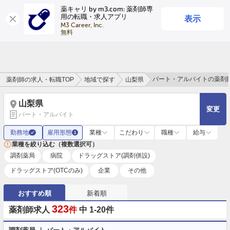
薬キャリ by m3.com: 薬剤師専
表示
用の転職・求人アプリ
ログイン
会員登録
M3 Career, Inc.

無料
パート・アルバイトの薬剤
薬剤師の求人・転職TOP
地域で探す
山梨県
山梨県
変更
パート・アルバイト
勤務地
雇用形態
業種
こだわり
職種
給与
✓
1
業種を絞り込む（複数選択可）
調剤薬局
病院
ドラッグストア(調剤併設)
ドラッグストア(OTCのみ)
企業
その他
おすすめ順
新着順
323
薬剤師求人
件
中 1-20件