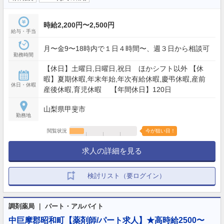
時給2,200円〜2,500円
給与・手当
月〜金9〜18時内で１日４時間〜、週３日から相談可
勤務時間
【休日】土曜日,日曜日,祝日 ほかシフト以外 【休
暇】夏期休暇,年末年始,年次有給休暇,慶弔休暇,産前
休日・休暇
産後休暇,育児休暇 【年間休日】120日
山梨県甲斐市
勤務地
閲覧状況
今が狙い目！
求人の詳細を見る
検討リスト（要ログイン）
調剤薬局 ｜ パート・アルバイト
中巨摩郡昭和町【薬剤師/パート求人】★高時給2500〜