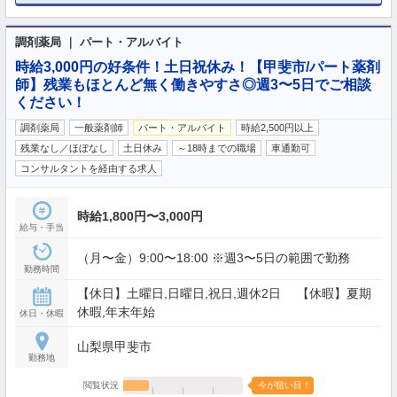
調剤薬局 ｜ パート・アルバイト
時給3,000円の好条件！土日祝休み！【甲斐市/パート薬剤
師】残業もほとんど無く働きやすさ◎週3〜5日でご相談
ください！
調剤薬局
一般薬剤師
パート・アルバイト
時給2,500円以上
残業なし／ほぼなし
土日休み
～18時までの職場
車通勤可
コンサルタントを経由する求人
時給1,800円〜3,000円
給与・手当
（月〜金）9:00〜18:00 ※週3〜5日の範囲で勤務
勤務時間
【休日】土曜日,日曜日,祝日,週休2日 【休暇】夏期
休暇,年末年始
休日・休暇
山梨県甲斐市
勤務地
閲覧状況
今が狙い目！