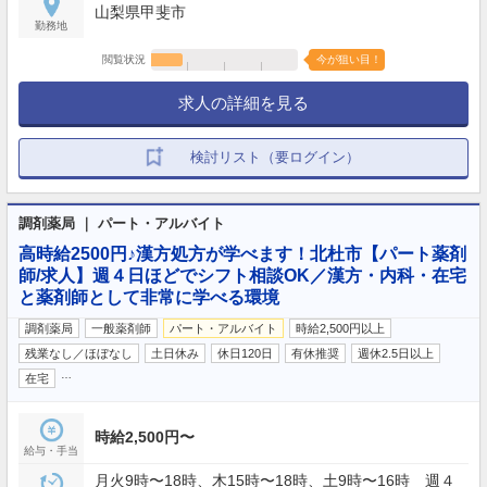
山梨県甲斐市
勤務地
閲覧状況
今が狙い目！
求人の詳細を見る
検討リスト（要ログイン）
調剤薬局 ｜ パート・アルバイト
高時給2500円♪漢方処方が学べます！北杜市【パート薬剤
師/求人】週４日ほどでシフト相談OK／漢方・内科・在宅
と薬剤師として非常に学べる環境
調剤薬局
一般薬剤師
パート・アルバイト
時給2,500円以上
残業なし／ほぼなし
土日休み
休日120日
有休推奨
週休2.5日以上
…
在宅
時給2,500円〜
給与・手当
月火9時〜18時、木15時〜18時、土9時〜16時 週４