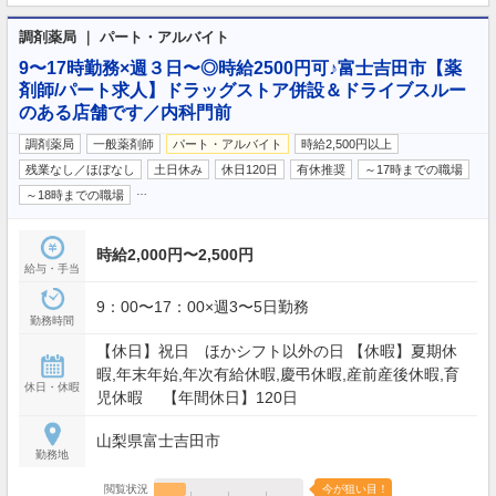
調剤薬局 ｜ パート・アルバイト
9〜17時勤務×週３日〜◎時給2500円可♪富士吉田市【薬
剤師/パート求人】ドラッグストア併設＆ドライブスルー
のある店舗です／内科門前
調剤薬局
一般薬剤師
パート・アルバイト
時給2,500円以上
残業なし／ほぼなし
土日休み
休日120日
有休推奨
～17時までの職場
…
～18時までの職場
時給2,000円〜2,500円
給与・手当
9：00〜17：00×週3〜5日勤務
勤務時間
【休日】祝日 ほかシフト以外の日 【休暇】夏期休
暇,年末年始,年次有給休暇,慶弔休暇,産前産後休暇,育
休日・休暇
児休暇 【年間休日】120日
山梨県富士吉田市
勤務地
閲覧状況
今が狙い目！