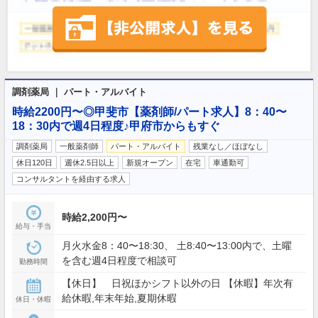
調剤薬局 ｜ パート・アルバイト
時給2200円〜◎甲斐市【薬剤師/パート求人】8：40〜
18：30内で週4日程度♪甲府市からもすぐ
調剤薬局
一般薬剤師
パート・アルバイト
残業なし／ほぼなし
休日120日
週休2.5日以上
新規オープン
在宅
車通勤可
コンサルタントを経由する求人
時給2,200円〜
給与・手当
月火水金8：40〜18:30、 土8:40〜13:00内で、土曜
を含む週4日程度で相談可
勤務時間
【休日】 日祝ほかシフト以外の日 【休暇】年次有
給休暇,年末年始,夏期休暇
休日・休暇