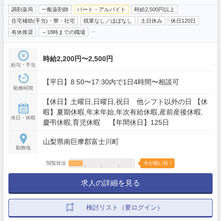
調剤薬局
一般薬剤師
パート・アルバイト
時給2,500円以上
住宅補助(手当)・寮・社宅
残業なし／ほぼなし
土日休み
休日120日
…
有休推奨
～18時までの職場
時給2,200円〜2,500円
給与・手当
【平日】8:50〜17:30内で1日4時間〜相談可
勤務時間
【休日】土曜日,日曜日,祝日 他シフト以外の日 【休
暇】夏期休暇,年末年始,年次有給休暇,産前産後休暇,
休日・休暇
慶弔休暇,育児休暇 【年間休日】125日
山梨県南巨摩郡富士川町
勤務地
閲覧状況
今が狙い目！
求人の詳細を見る
検討リスト（要ログイン）