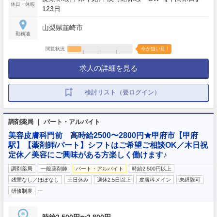
休日・休暇
123日
山梨県韮崎市
勤務地
閲覧状況
今が狙い目！
求人の詳細を見る
検討リスト（要ログイン）
調剤薬局 ｜ パート・アルバイト
美容皮膚科門前 高時給2500〜2800円★甲府市【甲府
駅】【薬剤師/パート】シフトはご希望ご相談OK／木日祝
定休／美容にご興味がある方楽しく働けます♪
調剤薬局
一般薬剤師
パート・アルバイト
時給2,500円以上
残業なし／ほぼなし
土日休み
週休2.5日以上
皮膚科メイン
未経験可
…
研修制度
時給2,500円〜2,800円