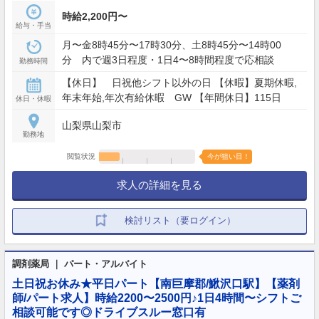
時給2,200円〜
給与・手当
月〜金8時45分〜17時30分、土8時45分〜14時00
分 内で週3日程度・1日4〜8時間程度で応相談
勤務時間
【休日】 日祝他シフト以外の日 【休暇】夏期休暇,
年末年始,年次有給休暇 GW 【年間休日】115日
休日・休暇
山梨県山梨市
勤務地
閲覧状況
今が狙い目！
求人の詳細を見る
検討リスト（要ログイン）
調剤薬局 ｜ パート・アルバイト
土日祝お休み★平日パート【南巨摩郡/鰍沢口駅】【薬剤
師/パート求人】時給2200〜2500円♪1日4時間〜シフトご
相談可能です◎ドライブスルー窓口有