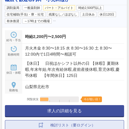
調剤薬局
一般薬剤師
パート・アルバイト
時給2,500円以上
住宅補助(手当)・寮・社宅
残業なし／ほぼなし
土日休み
休日120日
…
有休推奨
～17時までの職場
時給2,200円〜2,500円
給与・手当
月火木金 8:30〜18:15 水 8:30〜16:30 土 8:30〜
12:00内で1日4時間〜相談可
勤務時間
【休日】 日祝ほかシフト以外の日 【休暇】夏期休
暇,年末年始,年次有給休暇,産前産後休暇,育児休暇,慶
休日・休暇
弔休暇 【年間休日】125日
山梨県北杜市
勤務地
閲覧状況
今が狙い目！
求人の詳細を見る
検討リスト（要ログイン）