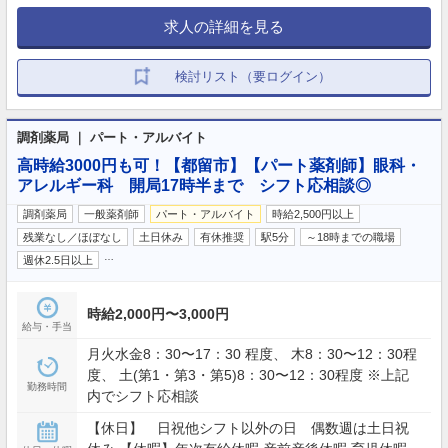
求人の詳細を見る
検討リスト（要ログイン）
調剤薬局 ｜ パート・アルバイト
高時給3000円も可！【都留市】【パート薬剤師】眼科・
アレルギー科 開局17時半まで シフト応相談◎
調剤薬局
一般薬剤師
パート・アルバイト
時給2,500円以上
残業なし／ほぼなし
土日休み
有休推奨
駅5分
～18時までの職場
…
週休2.5日以上
時給2,000円〜3,000円
給与・手当
月火水金8：30〜17：30 程度、 木8：30〜12：30程
度、 土(第1・第3・第5)8：30〜12：30程度 ※上記
勤務時間
内でシフト応相談
【休日】 日祝他シフト以外の日 偶数週は土日祝