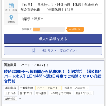
【休日】 日祝他シフト以外の日 【休暇】年末年始,
年次有給休暇 【年間休日】124日
休日・休暇
山梨県上野原市
勤務地
閲覧状況
今が狙い目！
求人の詳細を見る
検討リスト（要ログイン）
調剤薬局 ｜ パート・アルバイト
時給2200円〜♪短時間から勤務OK！【山梨市】【薬剤師/
パート求人】1日4時間〜週3日程度でご相談ください◎総
合門前
調剤薬局
一般薬剤師
パート・アルバイト
残業なし／ほぼなし
土日休み
休日120日
有休推奨
～18時までの職場
週休2.5日以上
…
総合科目