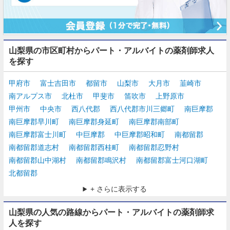
山梨県の市区町村からパート・アルバイトの薬剤師求人
を探す
甲府市
富士吉田市
都留市
山梨市
大月市
韮崎市
南アルプス市
北杜市
甲斐市
笛吹市
上野原市
甲州市
中央市
西八代郡
西八代郡市川三郷町
南巨摩郡
南巨摩郡早川町
南巨摩郡身延町
南巨摩郡南部町
南巨摩郡富士川町
中巨摩郡
中巨摩郡昭和町
南都留郡
南都留郡道志村
南都留郡西桂町
南都留郡忍野村
南都留郡山中湖村
南都留郡鳴沢村
南都留郡富士河口湖町
北都留郡
+ さらに表示する
山梨県の人気の路線からパート・アルバイトの薬剤師求
人を探す