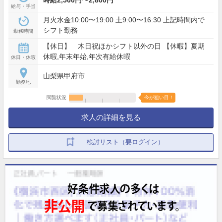
給与・手当
月火水金10:00〜19:00 土9:00〜16:30 上記時間内で
シフト勤務
勤務時間
【休日】 木日祝ほかシフト以外の日 【休暇】夏期
休暇,年末年始,年次有給休暇
休日・休暇
山梨県甲府市
勤務地
閲覧状況
今が狙い目！
求人の詳細を見る
検討リスト（要ログイン）