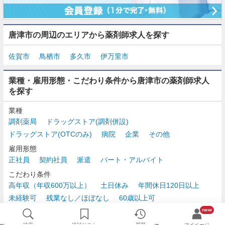
唐津市の周辺のエリアから薬剤師求人を探す
佐賀市
鳥栖市
多久市
伊万里市
業種・雇用形態・こだわり条件から唐津市の薬剤師求人
を探す
業種
調剤薬局
ドラッグストア(調剤併設)
ドラッグストア(OTCのみ)
病院
企業
その他
雇用形態
正社員
契約社員
派遣
パート・アルバイト
こだわり条件
高年収（年収600万以上）
土日休み
年間休日120日以上
未経験可
残業なし／ほぼなし
60歳以上可
時給2,500円以上
new
検索
検討リスト
履歴
マイページ