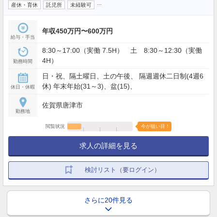
…
産休・育休
託児所
未経験可
年収450万円〜600万円
給与・手当
8:30～17:00（実働 7.5H） 土 8:30～12:30（実働
4H）
勤務時間
日・祝、隔土曜日、土の午後、 隔週週休二日制(4週6
休) 年末年始(31～3)、盆(15)、
休日・休暇
佐賀県唐津市
勤務地
閲覧状況
今が狙い目！
求人の詳細を見る
検討リスト（要ログイン）
さらに20件見る