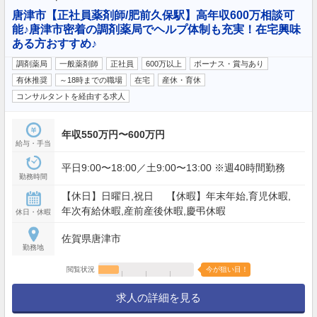
唐津市【正社員薬剤師/肥前久保駅】高年収600万相談可
能♪唐津市密着の調剤薬局でヘルプ体制も充実！在宅興味
ある方おすすめ♪
調剤薬局
一般薬剤師
正社員
600万以上
ボーナス・賞与あり
有休推奨
～18時までの職場
在宅
産休・育休
コンサルタントを経由する求人
年収550万円〜600万円
給与・手当
平日9:00〜18:00／土9:00〜13:00 ※週40時間勤務
勤務時間
【休日】日曜日,祝日 【休暇】年末年始,育児休暇,
年次有給休暇,産前産後休暇,慶弔休暇
休日・休暇
佐賀県唐津市
勤務地
閲覧状況
今が狙い目！
求人の詳細を見る