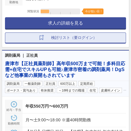
勤務地
閲覧状況
今が狙い目！
求人の詳細を見る
検討リスト（要ログイン）
調剤薬局 ｜ 正社員
唐津市【正社員薬剤師】高年収600万まで可能！多科目応
需+在宅でスキルUPも可能♪唐津市密着の調剤薬局！DgS
など他事業の展開もされています
調剤薬局
一般薬剤師
正社員
600万以上
定期昇給
…
ボーナス・賞与あり
有休推奨
～18時までの職場
在宅
皮膚科メイン
年収550万円〜600万円
給与・手当
月〜土9:00〜18:00 ※週40時間勤務
勤務時間