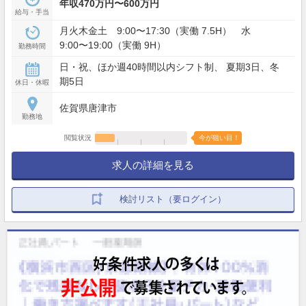
年収470万円〜600万円
給与・手当
月火木金土 9:00〜17:30（実働 7.5H） 水
9:00〜19:00（実働 9H）
勤務時間
日・祝、ほか週40時間以内シフト制、 夏期3日、冬
期5日
休日・休暇
佐賀県唐津市
勤務地
閲覧状況
今が狙い目！
求人の詳細を見る
検討リスト（要ログイン）