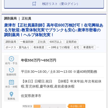
検討リスト（要ログイン）
調剤薬局 ｜ 正社員
唐津市【正社員薬剤師】高年収600万検討可！在宅興味あ
る方歓迎♪教育体制充実でブランクも安心♪唐津市密着の
調剤薬局！ヘルプ体制充実！
調剤薬局
一般薬剤師
正社員
600万以上
定期昇給
…
ボーナス・賞与あり
有休推奨
～18時までの職場
在宅
車通勤可
年収550万円〜650万円
給与・手当
平日8:30〜18:00／土8:30〜13:00 ※週40時間勤務
勤務時間
【休日】日曜日,祝日 【休暇】年末年始,年次有給休
暇,育児休暇,慶弔休暇,産前産後休暇
休日・休暇
佐賀県唐津市
勤務地
閲覧状況
今が狙い目！