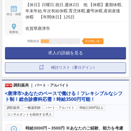
【休日】日曜日,祝日,週休2日 他 【休暇】夏期休暇,
年末年始,年次有給休暇,育児休暇,慶弔休暇,産前産後
休日・休暇
休暇 【年間休日】125日
佐賀県唐津市
勤務地
閲覧状況
今が狙い目！
求人の詳細を見る
検討リスト（要ログイン）
調剤薬局 ｜ パート・アルバイト
NEW
<唐津市>あなたのペースで働ける！フレキシブルなシフ
ト制！総合診療科応需！時給3500円可能！
調剤薬局
一般薬剤師
パート・アルバイト
時給2,500円以上
コンサルタントを経由する求人
時給3000円～3500円 ※あなたのご経験、能力を考慮