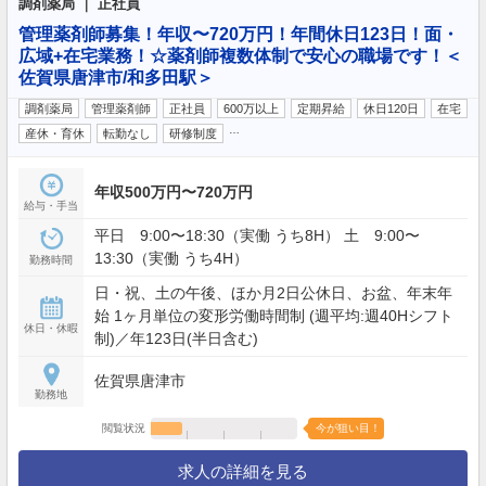
調剤薬局 ｜ 正社員
管理薬剤師募集！年収〜720万円！年間休日123日！面・
広域+在宅業務！☆薬剤師複数体制で安心の職場です！＜
佐賀県唐津市/和多田駅＞
調剤薬局
管理薬剤師
正社員
600万以上
定期昇給
休日120日
在宅
…
産休・育休
転勤なし
研修制度
年収500万円〜720万円
給与・手当
平日 9:00〜18:30（実働 うち8H） 土 9:00〜
13:30（実働 うち4H）
勤務時間
日・祝、土の午後、ほか月2日公休日、お盆、年末年
始 1ヶ月単位の変形労働時間制 (週平均:週40Hシフト
休日・休暇
制)／年123日(半日含む)
佐賀県唐津市
勤務地
閲覧状況
今が狙い目！
求人の詳細を見る