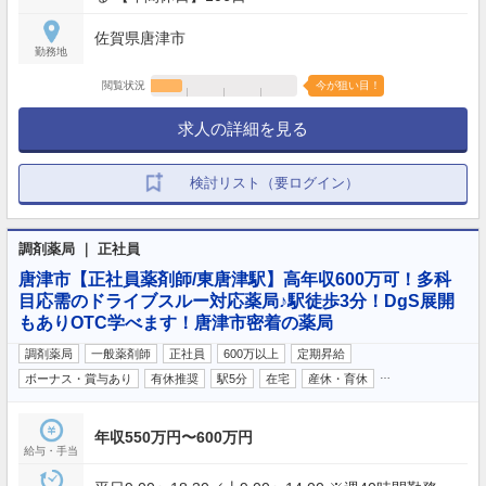
佐賀県唐津市
勤務地
閲覧状況
今が狙い目！
求人の詳細を見る
検討リスト（要ログイン）
調剤薬局 ｜ 正社員
唐津市【正社員薬剤師/東唐津駅】高年収600万可！多科
目応需のドライブスルー対応薬局♪駅徒歩3分！DgS展開
もありOTC学べます！唐津市密着の薬局
調剤薬局
一般薬剤師
正社員
600万以上
定期昇給
…
ボーナス・賞与あり
有休推奨
駅5分
在宅
産休・育休
年収550万円〜600万円
給与・手当