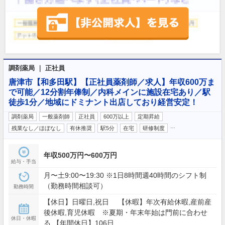
調剤薬局 ｜ 正社員
唐津市【和多田駅】【正社員薬剤師／求人】年収600万ま
で可能／12分割年俸制／内科メインに施設在宅あり／駅
徒歩1分／地域にドミナント出店しており経営安定！
調剤薬局
一般薬剤師
正社員
600万以上
定期昇給
…
残業なし／ほぼなし
有休推奨
駅5分
在宅
研修制度
年収500万円〜600万円
給与・手当
月〜土9:00〜19:30 ※1日8時間週40時間のシフト制
（勤務時間相談可）
勤務時間
【休日】日曜日,祝日 【休暇】年次有給休暇,産前産
後休暇,育児休暇 ※夏期・年末年始は門前に合わせ
休日・休暇
る 【年間休日】106日