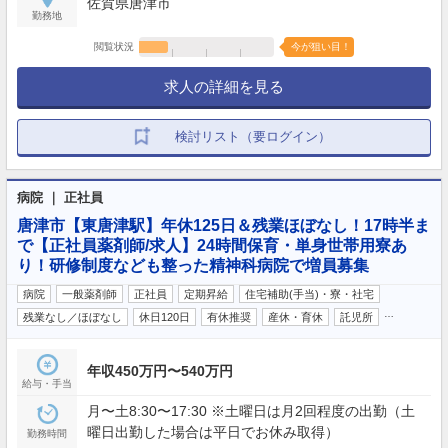
佐賀県唐津市
勤務地
閲覧状況
今が狙い目！
求人の詳細を見る
検討リスト（要ログイン）
病院 ｜ 正社員
唐津市【東唐津駅】年休125日＆残業ほぼなし！17時半ま
で【正社員薬剤師/求人】24時間保育・単身世帯用寮あ
り！研修制度なども整った精神科病院で増員募集
病院
一般薬剤師
正社員
定期昇給
住宅補助(手当)・寮・社宅
…
残業なし／ほぼなし
休日120日
有休推奨
産休・育休
託児所
年収450万円〜540万円
給与・手当
月〜土8:30〜17:30 ※土曜日は月2回程度の出勤（土
曜日出勤した場合は平日でお休み取得）
勤務時間