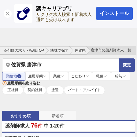
薬キャリアプリ
インストール
ログイン
会員登録
サクサク求人検索！新着求人
通知も受け取れます
唐津市の薬剤師求人一覧
薬剤師の求人・転職TOP
地域で探す
佐賀県
佐賀県 唐津市
変更
勤務地
雇用形態
業種
こだわり
職種
給与
✓
雇用形態を絞り込む
正社員
契約社員
派遣
パート・アルバイト
おすすめ順
新着順
76
薬剤師求人
件
中 1-20件