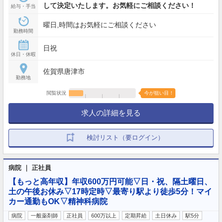
して決定いたします。お気軽にご相談ください！
給与・手当
曜日,時間はお気軽にご相談ください
勤務時間
日祝
休日・休暇
佐賀県唐津市
勤務地
閲覧状況
今が狙い目！
求人の詳細を見る
検討リスト（要ログイン）
病院 ｜ 正社員
【もっと高年収】年収600万円可能▽日・祝、隔土曜日、
土の午後お休み▽17時定時▽最寄り駅より徒歩5分！マイ
カー通勤もOK▽精神科病院
病院
一般薬剤師
正社員
600万以上
定期昇給
土日休み
駅5分