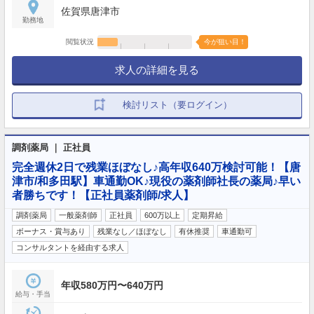
佐賀県唐津市
勤務地
閲覧状況
今が狙い目！
求人の詳細を見る
検討リスト（要ログイン）
調剤薬局 ｜ 正社員
完全週休2日で残業ほぼなし♪高年収640万検討可能！【唐
津市/和多田駅】車通勤OK♪現役の薬剤師社長の薬局♪早い
者勝ちです！【正社員薬剤師/求人】
調剤薬局
一般薬剤師
正社員
600万以上
定期昇給
ボーナス・賞与あり
残業なし／ほぼなし
有休推奨
車通勤可
コンサルタントを経由する求人
年収580万円〜640万円
給与・手当