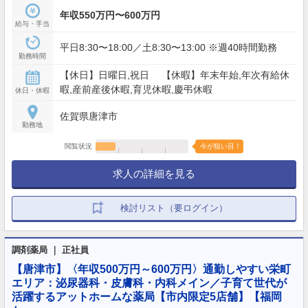
年収550万円〜600万円
給与・手当
平日8:30〜18:00／土8:30〜13:00 ※週40時間勤務
勤務時間
【休日】日曜日,祝日 【休暇】年末年始,年次有給休
暇,産前産後休暇,育児休暇,慶弔休暇
休日・休暇
佐賀県唐津市
勤務地
閲覧状況
今が狙い目！
求人の詳細を見る
検討リスト（要ログイン）
調剤薬局 ｜ 正社員
【唐津市】〈年収500万円～600万円〉通勤しやすい栄町
エリア：泌尿器科・皮膚科・内科メイン／子育て世代が
活躍するアットホームな薬局【市内限定5店舗】【福岡