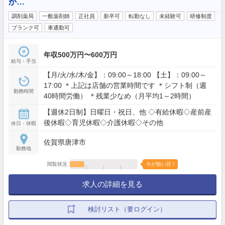
か…
調剤薬局
一般薬剤師
正社員
新卒可
転勤なし
未経験可
研修制度
ブランク可
車通勤可
年収500万円〜600万円
給与・手当
【月/火/水/木/金】：09:00～18:00 【土】：09:00～
17:00 ＊上記は店舗の営業時間です ＊シフト制（週
勤務時間
40時間労働） ＊残業少なめ（月平均1～2時間）
【週休2日制】日曜日・祝日、他 ◇有給休暇◇産前産
後休暇◇育児休暇◇介護休暇◇その他
休日・休暇
佐賀県唐津市
勤務地
閲覧状況
今が狙い目！
求人の詳細を見る
検討リスト（要ログイン）