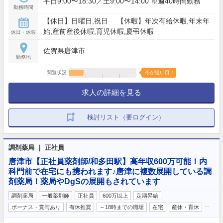
平日9:00〜18:30／土9:00〜14:00 ※週40時間勤務
勤務時間
【休日】日曜日,祝日 【休暇】年次有給休暇,年末年
始,産前産後休暇,育児休暇,慶弔休暇
休日・休暇
佐賀県唐津市
勤務地
閲覧状況
今が狙い目！
求人の詳細を見る
検討リスト（要ログイン）
調剤薬局 ｜ 正社員
唐津市【正社員薬剤師/和多田駅】高年収600万可能！内
科門前で在宅にも携われます♪唐津に複数展開している調
剤薬局！薬局やDgSの展開もされています
調剤薬局
一般薬剤師
正社員
600万以上
定期昇給
…
ボーナス・賞与あり
有休推奨
～18時までの職場
在宅
産休・育休