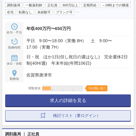
調剤薬局
一般薬剤師
正社員
600万以上
定期昇給
～18時までの職場
…
在宅
転勤なし
未経験可
ブランク可
年収400万円〜650万円
給与・手当
平日 9:00〜18:00（実働 8H） 土 9:00〜
17:00（実働 7H）
勤務時間
日・祝 ほか1日(但し祝日の週はなし) 完全週休2日
制(40H/週) 年末年始(年間106日)
休日・休暇
佐賀県唐津市
勤務地
閲覧状況
今が狙い目！
求人の詳細を見る
検討リスト（要ログイン）
調剤薬局 ｜ 正社員