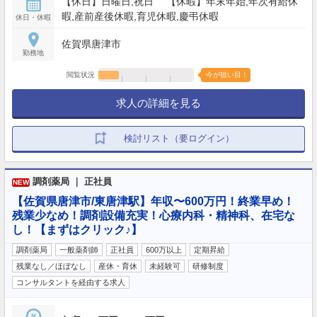
【休日】日曜日,祝日 【休暇】年末年始,年次有給休
暇,産前産後休暇,育児休暇,慶弔休暇
休日・休暇
佐賀県唐津市
勤務地
閲覧状況
今が狙い目！
求人の詳細を見る
検討リスト（要ログイン）
調剤薬局 ｜ 正社員
NEW
【佐賀県唐津市/東唐津駅】年収〜600万円！終業早め！
残業少なめ！調剤設備充実！心療内科・精神科、在宅な
し！【まずはクリック♪】
調剤薬局
一般薬剤師
正社員
600万以上
定期昇給
残業なし／ほぼなし
産休・育休
未経験可
研修制度
コンサルタントを経由する求人