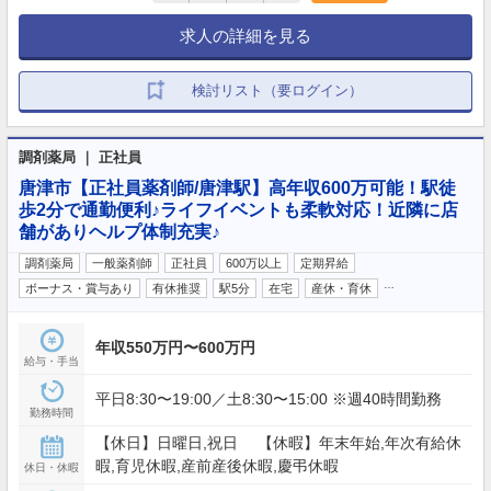
求人の詳細を見る
検討リスト（要ログイン）
調剤薬局 ｜ 正社員
唐津市【正社員薬剤師/唐津駅】高年収600万可能！駅徒
歩2分で通勤便利♪ライフイベントも柔軟対応！近隣に店
舗がありヘルプ体制充実♪
調剤薬局
一般薬剤師
正社員
600万以上
定期昇給
…
ボーナス・賞与あり
有休推奨
駅5分
在宅
産休・育休
年収550万円〜600万円
給与・手当
平日8:30〜19:00／土8:30〜15:00 ※週40時間勤務
勤務時間
【休日】日曜日,祝日 【休暇】年末年始,年次有給休
暇,育児休暇,産前産後休暇,慶弔休暇
休日・休暇