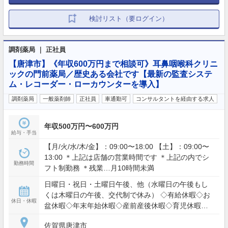
検討リスト（要ログイン）
調剤薬局 ｜ 正社員
【唐津市】《年収600万円まで相談可》耳鼻咽喉科クリニ
ックの門前薬局／歴史ある会社です【最新の監査システ
ム・レコーダー・ローカウンターを導入】
調剤薬局
一般薬剤師
正社員
車通勤可
コンサルタントを経由する求人
年収500万円〜600万円
給与・手当
【月/火/水/木/金】：09:00〜18:00 【土】：09:00〜
13:00 ＊上記は店舗の営業時間です ＊上記の内でシ
勤務時間
フト制勤務 ＊残業…月10時間未満
日曜日・祝日・土曜日午後、他（水曜日の午後もし
くは木曜日の午後、交代制で休み） ◇有給休暇◇お
休日・休暇
盆休暇◇年末年始休暇◇産前産後休暇◇育児休暇◇
介護休暇◇その他
佐賀県唐津市