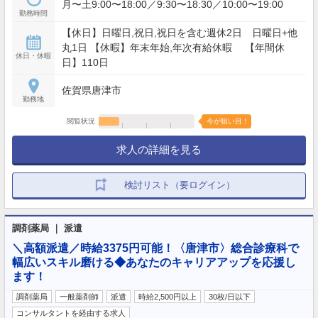
月〜土9:00〜18:00／9:30〜18:30／10:00〜19:00
勤務時間
【休日】日曜日,祝日,祝日を含む週休2日 日曜日+他
丸1日 【休暇】年末年始,年次有給休暇 【年間休
休日・休暇
日】110日
佐賀県唐津市
勤務地
閲覧状況
今が狙い目！
求人の詳細を見る
検討リスト（要ログイン）
調剤薬局 ｜ 派遣
＼高額派遣／時給3375円可能！〈唐津市〉総合診療科で
幅広いスキル磨ける◆あなたのキャリアアップを応援し
ます！
調剤薬局
一般薬剤師
派遣
時給2,500円以上
30枚/日以下
コンサルタントを経由する求人