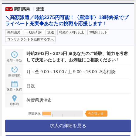
調剤薬局 ｜ 派遣
NEW
＼高額派遣／時給3375円可能！〈唐津市〉18時終業でプ
ライベート充実◆あなたの挑戦を応援します！
調剤薬局
一般薬剤師
派遣
時給2,500円以上
30枚/日以下
コンサルタントを経由する求人
時給2943円～3375円 ※あなたのご経験、能力を考慮
して決定いたします。お気軽にご相談ください！
給与・手当
月～金 9:00～18:00 / 土 9:00～16:00 ※応相談
勤務時間
日祝
休日・休暇
佐賀県唐津市
勤務地
閲覧状況
今が狙い目！
求人の詳細を見る