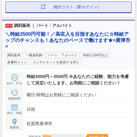
検討リスト（要ログイン）
調剤薬局 ｜ パート・アルバイト
NEW
＼時給3500円可能！／高収入を目指すあなたに☆時給ア
ップのチャンスも！あなたのペースで働けます★<唐津市
>
調剤薬局
一般薬剤師
パート・アルバイト
時給2,500円以上
皮膚科メイン
コンサルタントを経由する求人
時給3000円～3500円 ※あなたのご経験、能力を考慮
して決定いたします。お気軽にご相談ください！
給与・手当
曜日,時間はお気軽にご相談ください
勤務時間
日祝
休日・休暇
佐賀県唐津市
勤務地
閲覧状況
今が狙い目！