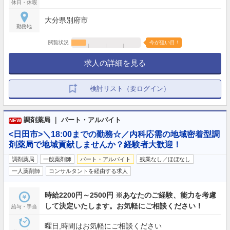
休日・休暇
大分県別府市
勤務地
閲覧状況
今が狙い目！
求人の詳細を見る
検討リスト（要ログイン）
調剤薬局 ｜ パート・アルバイト
NEW
<日田市>＼18:00までの勤務☆／内科応需の地域密着型調
剤薬局で地域貢献しませんか？経験者大歓迎！
調剤薬局
一般薬剤師
パート・アルバイト
残業なし／ほぼなし
一人薬剤師
コンサルタントを経由する求人
時給2200円～2500円 ※あなたのご経験、能力を考慮
して決定いたします。お気軽にご相談ください！
給与・手当
曜日,時間はお気軽にご相談ください