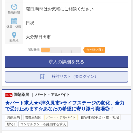
曜日,時間はお気軽にご相談ください
勤務時間
日祝
休日・休暇
大分県日田市
勤務地
閲覧状況
今が狙い目！
求人の詳細を見る
検討リスト（要ログイン）
調剤薬局 ｜ パート・アルバイト
NEW
★パート求人★<津久見市>ライフステージの変化、全力
で受け止めます☆あなたの希望に寄り添う職場◎！
調剤薬局
管理薬剤師
パート・アルバイト
住宅補助(手当)・寮・社宅
駅5分
コンサルタントを経由する求人