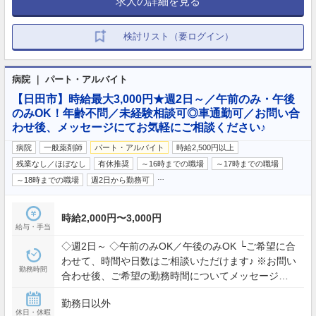
求人の詳細を見る
検討リスト（要ログイン）
病院 ｜ パート・アルバイト
【日田市】時給最大3,000円★週2日～／午前のみ・午後
のみOK！年齢不問／未経験相談可◎車通勤可／お問い合
わせ後、メッセージにてお気軽にご相談ください♪
病院
一般薬剤師
パート・アルバイト
時給2,500円以上
残業なし／ほぼなし
有休推奨
～16時までの職場
～17時までの職場
…
～18時までの職場
週2日から勤務可
時給2,000円〜3,000円
給与・手当
◇週2日～ ◇午前のみOK／午後のみOK └ご希望に合
わせて、時間や日数はご相談いただけます♪ ※お問い
勤務時間
合わせ後、ご希望の勤務時間についてメッセージに
てお知らせください♪ 《開院時間》 月～金 9:00～
勤務日以外
18:00 / 土 9:00～17:30
休日・休暇