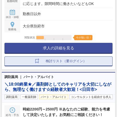
勤務時間
に応じます。隙間時間に働きたいなどもOK
勤務日以外
休日・休暇
大分県別府市
勤務地
閲覧状況
今が狙い目！
求人の詳細を見る
検討リスト（要ログイン）
調剤薬局 ｜ パート・アルバイト
＼18:00終業★／薬剤師としてのキャリアを大切にしなが
ら、無理なく働けます☆経験者大歓迎！<日田市>
調剤薬局
一般薬剤師
パート・アルバイト
コンサルタントを経由する求人
時給2200円～2500円 ※あなたのご経験、能力を考慮
して決定いたします。お気軽にご相談ください！
給与・手当