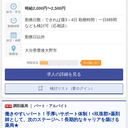
時給2,000円〜2,500円
給与・手当
勤務日数：できれば週3～4日 勤務時間：一日6時間
なども検討可（応相談）
勤務時間
勤務日以外
休日・休暇
大分県豊後大野市
勤務地
閲覧状況
今が狙い目！
求人の詳細を見る
検討リスト（要ログイン）
調剤薬局 ｜ パート・アルバイト
NEW
働きやすいパート！手厚いサポート体制！<玖珠郡>薬剤
師として、次のステージへ！長期的なキャリアを築ける
薬局★