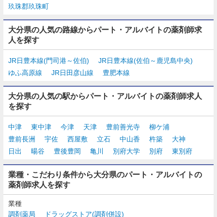
玖珠郡玖珠町
大分県の人気の路線からパート・アルバイトの薬剤師求
人を探す
JR日豊本線(門司港～佐伯)
JR日豊本線(佐伯～鹿児島中央)
ゆふ高原線
JR日田彦山線
豊肥本線
大分県の人気の駅からパート・アルバイトの薬剤師求人
を探す
中津
東中津
今津
天津
豊前善光寺
柳ケ浦
豊前長洲
宇佐
西屋敷
立石
中山香
杵築
大神
日出
暘谷
豊後豊岡
亀川
別府大学
別府
東別府
業種・こだわり条件から大分県のパート・アルバイトの
薬剤師求人を探す
業種
調剤薬局
ドラッグストア(調剤併設)