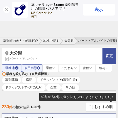
薬キャリ by m3.com: 薬剤師専
表示
用の転職・求人アプリ
ログイン
会員登録
M3 Career, Inc.

無料
パート・アルバイトの薬剤
薬剤師の求人・転職TOP
地域で探す
大分県
大分県
変更
パート・アルバイト
勤務地
雇用形態
業種
こだわり
職種
給与
✓
1
業種を絞り込む（複数選択可）
調剤薬局
病院
ドラッグストア(調剤併設)
ドラッグストア(OTCのみ)
企業
その他
給与が高い順で並び替えられるようになりました！
230
件
の検索結果
1-20件