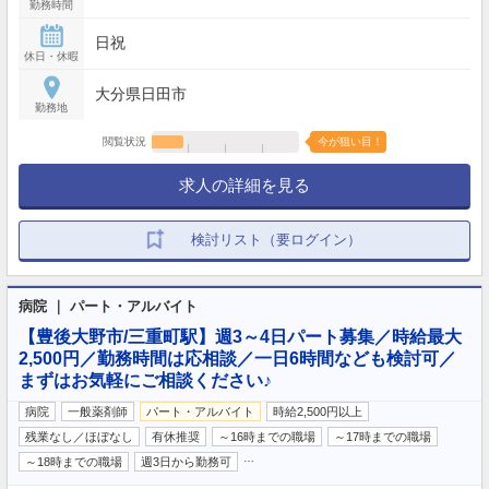
勤務時間
日祝
休日・休暇
大分県日田市
勤務地
閲覧状況
今が狙い目！
求人の詳細を見る
検討リスト（要ログイン）
病院 ｜ パート・アルバイト
【豊後大野市/三重町駅】週3～4日パート募集／時給最大
2,500円／勤務時間は応相談／一日6時間なども検討可／
まずはお気軽にご相談ください♪
病院
一般薬剤師
パート・アルバイト
時給2,500円以上
残業なし／ほぼなし
有休推奨
～16時までの職場
～17時までの職場
…
～18時までの職場
週3日から勤務可