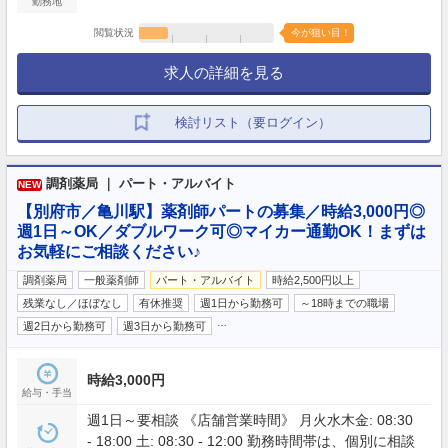
勤務地
閲覧状況
今が狙い目！
求人の詳細を見る
検討リスト（要ログイン）
調剤薬局 ｜ パート・アルバイト
NEW
【別府市／亀川駅】薬剤師パートの募集／時給3,000円◎
週1日～OK／ダブルワーク可◎マイカー通勤OK！まずは
お気軽にご相談ください♪
調剤薬局
一般薬剤師
パート・アルバイト
時給2,500円以上
残業なし／ほぼなし
有休推奨
週1日から勤務可
～18時までの職場
…
週2日から勤務可
週3日から勤務可
時給3,000円
給与・手当
週1日～要相談 《店舗営業時間》 月火水木金: 08:30
- 18:00 土: 08:30 - 12:00 勤務時間帯は、個別に相談