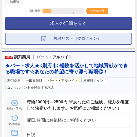
勤務地
閲覧状況
今が狙い目！
求人の詳細を見る
検討リスト（要ログイン）
調剤薬局 ｜ パート・アルバイト
NEW
★パート求人★<別府市>経験を活かして地域貢献ができ
る職場です☆あなたの希望に寄り添う職場◎！
調剤薬局
一般薬剤師
パート・アルバイト
皮膚科メイン
コンサルタントを経由する求人
時給2000円～2500円 ※あなたのご経験、能力を考慮
して決定いたします。お気軽にご相談ください！
給与・手当
曜日,時間はお気軽にご相談ください
勤務時間
日祝