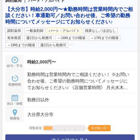
調剤薬局 ｜ パート・アルバイト
【大分市】時給2,000円〜★勤務時間は営業時間内でご相
談ください！車通勤可／お問い合わせ後、ご希望の勤務
時間についてメッセージにてお知らせください♪
調剤薬局
一般薬剤師
パート・アルバイト
残業なし／ほぼなし
有休推奨
週1日から勤務可
～16時までの職場
～17時までの職場
…
～18時までの職場
週2日から勤務可
時給2,000円〜
給与・手当
勤務時間は営業時間内でご相談ください！ ※お問い
合わせ後、ご希望の勤務時間についてメッセージに
勤務時間
てお知らせください♪ 《店舗営業時間》 月火水木金
8:30〜17:30
勤務日以外
休日・休暇
大分県大分市
勤務地
閲覧状況
今が狙い目！