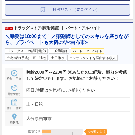
検討リスト（要ログイン）
ドラッグストア(調剤併設) ｜ パート・アルバイト
NEW
＼勤務は18:00まで！／薬剤師としてのスキルを磨きなが
ら、プライベートも大切に◎<由布市>
ドラッグストア(調剤併設)
一般薬剤師
パート・アルバイト
住宅補助(手当)・寮・社宅
土日休み
コンサルタントを経由する求人
時給2000円～2200円 ※あなたのご経験、能力を考慮
して決定いたします。お気軽にご相談ください！
給与・手当
曜日,時間はお気軽にご相談ください
勤務時間
土・日祝
休日・休暇
大分県由布市
勤務地
閲覧状況
今が狙い目！