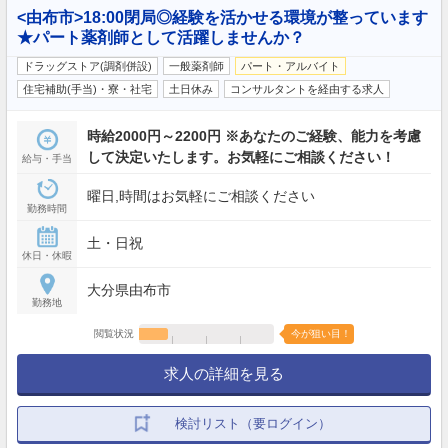
<由布市>18:00閉局◎経験を活かせる環境が整っています
★パート薬剤師として活躍しませんか？
ドラッグストア(調剤併設)
一般薬剤師
パート・アルバイト
住宅補助(手当)・寮・社宅
土日休み
コンサルタントを経由する求人
時給2000円～2200円 ※あなたのご経験、能力を考慮
して決定いたします。お気軽にご相談ください！
給与・手当
曜日,時間はお気軽にご相談ください
勤務時間
土・日祝
休日・休暇
大分県由布市
勤務地
閲覧状況
今が狙い目！
求人の詳細を見る
検討リスト（要ログイン）