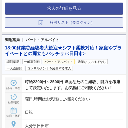
求人の詳細を見る
検討リスト（要ログイン）
調剤薬局 ｜ パート・アルバイト
18:00終業◎経験者大歓迎★シフト柔軟対応！家庭やプラ
イベートとの両立もバッチリ♪<日田市>
調剤薬局
一般薬剤師
パート・アルバイト
残業なし／ほぼなし
一人薬剤師
コンサルタントを経由する求人
時給2200円～2500円 ※あなたのご経験、能力を考慮
して決定いたします。お気軽にご相談ください！
給与・手当
曜日,時間はお気軽にご相談ください
勤務時間
日祝
休日・休暇
大分県日田市