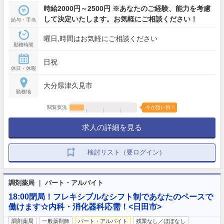
時給2000円～2500円 ※あなたのご経験、能力を考慮
して決定いたします。お気軽にご相談ください！
給与・手当
曜日,時間はお気軽にご相談ください
勤務時間
日祝
休日・休暇
大分県津久見市
勤務地
閲覧状況
今が狙い目！
求人の詳細を見る
検討リスト（要ログイン）
調剤薬局 ｜ パート・アルバイト
18:00閉局！フレキシブルなシフト制であなたのペースで
働けます☆内科・消化器科応需！<日田市>
調剤薬局
一般薬剤師
パート・アルバイト
残業なし／ほぼなし