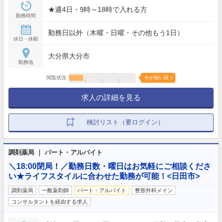
★週4日・9時～18時で入れる方
勤務時間
勤務日以外（木曜・日曜・その他もう1日）
休日・休暇
大分県大分市
勤務地
閲覧状況
今が狙い目！
求人の詳細を見る
検討リスト（要ログイン）
調剤薬局 ｜ パート・アルバイト
＼18:00閉局！／勤務日数・曜日はお気軽にご相談くださ
い★ライフスタイルに合わせた勤務が可能！<日田市>
調剤薬局
一般薬剤師
パート・アルバイト
整形外科メイン
コンサルタントを経由する求人