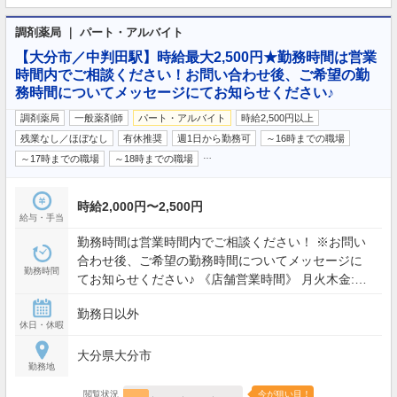
調剤薬局 ｜ パート・アルバイト
【大分市／中判田駅】時給最大2,500円★勤務時間は営業
時間内でご相談ください！お問い合わせ後、ご希望の勤
務時間についてメッセージにてお知らせください♪
調剤薬局
一般薬剤師
パート・アルバイト
時給2,500円以上
残業なし／ほぼなし
有休推奨
週1日から勤務可
～16時までの職場
…
～17時までの職場
～18時までの職場
時給2,000円〜2,500円
給与・手当
勤務時間は営業時間内でご相談ください！ ※お問い
合わせ後、ご希望の勤務時間についてメッセージに
勤務時間
てお知らせください♪ 《店舗営業時間》 月火木金:
09:00 - 18:00 水土: 09:00 - 17:00
勤務日以外
休日・休暇
大分県大分市
勤務地
閲覧状況
今が狙い目！