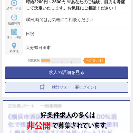
時給2200円～2500円 ※あなたのご経験、能力を考慮
して決定いたします。お気軽にご相談ください！
給与・手当
曜日,時間はお気軽にご相談ください
勤務時間
日祝
休日・休暇
大分県日田市
勤務地
閲覧状況
今が狙い目！
求人の詳細を見る
検討リスト（要ログイン）