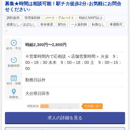
募集★時間は相談可能！駅チカ徒歩2分♪お気軽にお問合
せください♪
調剤薬局
管理薬剤師
パート・アルバイト
時給2,500円以上
残業なし／ほぼなし
有休推奨
駅5分
一人薬剤師
転勤なし
車通勤可
…
時給2,300円〜2,800円
給与・手当
※営業時間内で応相談 ＜店舗営業時間＞ 火金 9：
00～18：30 水木 9：00～18：00 土 9：00～15：
勤務時間
00
勤務日以外
休日・休暇
大分県日田市
勤務地
閲覧状況
今が狙い目！
求人の詳細を見る