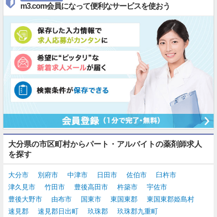
m3.com会員になって便利なサービスを使おう
大分県の市区町村からパート・アルバイトの薬剤師求人
を探す
大分市
別府市
中津市
日田市
佐伯市
臼杵市
津久見市
竹田市
豊後高田市
杵築市
宇佐市
豊後大野市
由布市
国東市
東国東郡
東国東郡姫島村
速見郡
速見郡日出町
玖珠郡
玖珠郡九重町