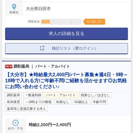
大分県日田市
勤務地
閲覧状況
今が狙い目！
求人の詳細を見る
検討リスト（要ログイン）
調剤薬局 ｜ パート・アルバイト
NEW
【大分市】★時給最大2,400円/パート募集★週4日・9時～
18時で入れる方/ご年齢不問/ご経験を活かせます◎お気軽
にお問い合わせください♪
調剤薬局
一般薬剤師
パート・アルバイト
残業なし／ほぼなし
有休推奨
～18時までの職場
転勤なし
60歳以上
年齢不問
薬局等に直接応募する求人
時給2,200円〜2,400円
給与・手当