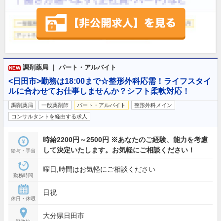
調剤薬局 ｜ パート・アルバイト
NEW
<日田市>勤務は18:00まで☆整形外科応需！ライフスタイ
ルに合わせてお仕事しませんか？シフト柔軟対応！
調剤薬局
一般薬剤師
パート・アルバイト
整形外科メイン
コンサルタントを経由する求人
時給2200円～2500円 ※あなたのご経験、能力を考慮
して決定いたします。お気軽にご相談ください！
給与・手当
曜日,時間はお気軽にご相談ください
勤務時間
日祝
休日・休暇
大分県日田市