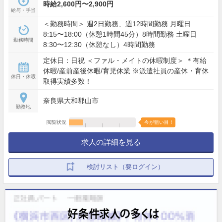
時給2,600円〜2,900円
給与・手当
＜勤務時間＞ 週2日勤務、週12時間勤務 月曜日
8:15〜18:00（休憩1時間45分）8時間勤務 土曜日
勤務時間
8:30〜12:30（休憩なし）4時間勤務
定休日：日祝 ＜ファル・メイトの休暇制度＞ ＊有給
休暇/産前産後休暇/育児休業 ※派遣社員の産休・育休
休日・休暇
取得実績多数！
奈良県大和郡山市
勤務地
閲覧状況
今が狙い目！
求人の詳細を見る
検討リスト（要ログイン）