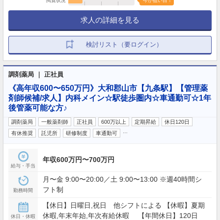
閲覧状況
今が狙い目！
求人の詳細を見る
検討リスト（要ログイン）
調剤薬局 ｜ 正社員
《高年収600〜650万円》大和郡山市【九条駅】【管理薬
剤師候補/求人】内科メイン☆駅徒歩圏内☆車通勤可☆1年
後管薬可能な方♪
調剤薬局
一般薬剤師
正社員
600万以上
定期昇給
休日120日
…
有休推奨
託児所
研修制度
車通勤可
年収600万円〜700万円
給与・手当
月〜金 9:00〜20:00／土 9:00〜13:00 ※週40時間シ
フト制
勤務時間
【休日】日曜日,祝日 他シフトによる 【休暇】夏期
休暇,年末年始,年次有給休暇 【年間休日】120日
休日・休暇