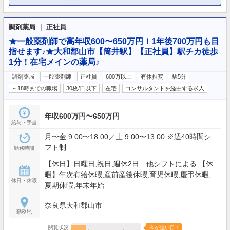
調剤薬局 ｜ 正社員
★一般薬剤師で高年収600〜650万円！1年後700万円も目
指せます♪★大和郡山市【筒井駅】【正社員】駅チカ徒歩
1分！在宅メインの薬局♪
調剤薬局
一般薬剤師
正社員
600万以上
有休推奨
駅5分
～18時までの職場
30枚/日以下
在宅
コンサルタントを経由する求人
年収600万円〜650万円
給与・手当
月〜金 9:00〜18:00／土 9:00〜13:00 ※週40時間シ
フト制
勤務時間
【休日】日曜日,祝日,週休2日 他シフトによる 【休
暇】年次有給休暇,産前産後休暇,育児休暇,慶弔休暇,
休日・休暇
夏期休暇,年末年始
奈良県大和郡山市
勤務地
閲覧状況
今が狙い目！