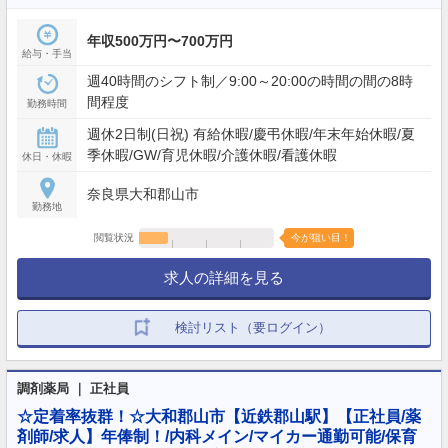
年収500万円〜700万円
給与・手当
週40時間のシフト制／9:00～20:00の時間の間の8時
間程度
勤務時間
週休2日制(日祝) 有給休暇/慶弔休暇/年末年始休暇/夏
季休暇/GW/育児休暇/介護休暇/看護休暇
休日・休暇
奈良県大和郡山市
勤務地
閲覧状況
今が狙い目！
求人の詳細を見る
検討リスト（要ログイン）
調剤薬局 ｜ 正社員
☆定着率抜群！☆大和郡山市【近鉄郡山駅】【正社員/薬
剤師/求人】年俸制！/内科メイン/マイカー通勤可能/保育