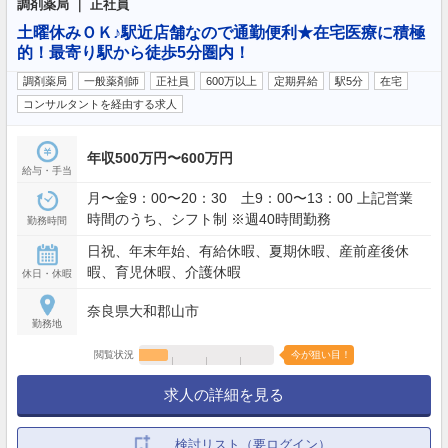
調剤薬局 ｜ 正社員
土曜休みＯＫ♪駅近店舗なので通勤便利★在宅医療に積極
的！最寄り駅から徒歩5分圏内！
調剤薬局
一般薬剤師
正社員
600万以上
定期昇給
駅5分
在宅
コンサルタントを経由する求人
年収500万円〜600万円
給与・手当
月〜金9：00〜20：30 土9：00〜13：00 上記営業
時間のうち、シフト制 ※週40時間勤務
勤務時間
日祝、年末年始、有給休暇、夏期休暇、産前産後休
暇、育児休暇、介護休暇
休日・休暇
奈良県大和郡山市
勤務地
閲覧状況
今が狙い目！
求人の詳細を見る
検討リスト（要ログイン）