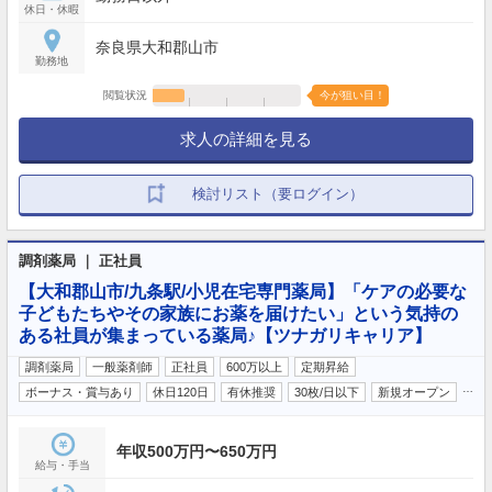
休日・休暇
奈良県大和郡山市
勤務地
閲覧状況
今が狙い目！
求人の詳細を見る
検討リスト（要ログイン）
調剤薬局 ｜ 正社員
【大和郡山市/九条駅/小児在宅専門薬局】「ケアの必要な
子どもたちやその家族にお薬を届けたい」という気持の
ある社員が集まっている薬局♪【ツナガリキャリア】
調剤薬局
一般薬剤師
正社員
600万以上
定期昇給
…
ボーナス・賞与あり
休日120日
有休推奨
30枚/日以下
新規オープン
年収500万円〜650万円
給与・手当