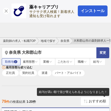
薬キャリアプリ
インストール
ログイン
会員登録
サクサク求人検索！新着求人
通知も受け取れます
大和郡山市の薬剤師求人一
薬剤師の求人・転職TOP
地域で探す
奈良県
奈良県 大和郡山市
変更
勤務地
雇用形態
業種
こだわり
職種
給与
✓
雇用形態を絞り込む
正社員
契約社員
派遣
パート・アルバイト
給与が高い順で並び替えられるようになりました！
79
件
の検索結果
1-20件