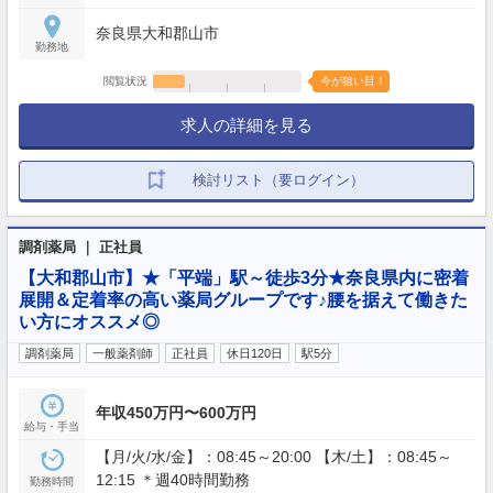
奈良県大和郡山市
勤務地
閲覧状況
今が狙い目！
求人の詳細を見る
検討リスト（要ログイン）
調剤薬局 ｜ 正社員
【大和郡山市】★「平端」駅～徒歩3分★奈良県内に密着
展開＆定着率の高い薬局グループです♪腰を据えて働きた
い方にオススメ◎
調剤薬局
一般薬剤師
正社員
休日120日
駅5分
年収450万円〜600万円
給与・手当
【月/火/水/金】：08:45～20:00 【木/土】：08:45～
12:15 ＊週40時間勤務
勤務時間