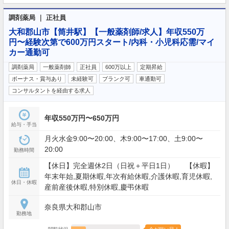
調剤薬局 ｜ 正社員
大和郡山市【筒井駅】【一般薬剤師/求人】年収550万
円〜経験次第で600万円スタート/内科・小児科応需/マイ
カー通勤可
調剤薬局
一般薬剤師
正社員
600万以上
定期昇給
ボーナス・賞与あり
未経験可
ブランク可
車通勤可
コンサルタントを経由する求人
年収550万円〜650万円
給与・手当
月火水金9:00〜20:00、木9:00〜17:00、土9:00〜
20:00
勤務時間
【休日】完全週休2日（日祝＋平日1日） 【休暇】
年末年始,夏期休暇,年次有給休暇,介護休暇,育児休暇,
休日・休暇
産前産後休暇,特別休暇,慶弔休暇
奈良県大和郡山市
勤務地