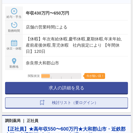
年収430万円〜650万円
給与・手当
店舗の営業時間による
勤務時間
【休暇】年次有給休暇,慶弔休暇,夏期休暇,年末年始,
産前産後休暇,育児休暇 社内規定により 【年間休
休日・休暇
日】120日
奈良県大和郡山市
勤務地
閲覧状況
今が狙い目！
求人の詳細を見る
検討リスト（要ログイン）
調剤薬局 ｜ 正社員
【正社員】★高年収550〜600万円★大和郡山市・近鉄郡