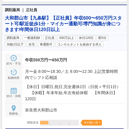
調剤薬局 ｜ 正社員
大和郡山市【九条駅】【正社員】年収600〜650万円スタ
ート可/駅近徒歩1分・マイカー通勤可/専門知識が身につ
きます/年間休日120日以上
調剤薬局
一般薬剤師
正社員
600万以上
休日120日
駅5分
30枚/日以下
在宅
車通勤可
コンサルタントを経由する求人
年収550万円〜650万円
給与・手当
月〜金 8:00〜18:30／土 8:00〜12:30 上記営業時間
内でシフト応相談
勤務時間
【休日】日曜日,祝日,完全週休2日（日祝＋平日1日）
【休暇】年末年始,年次有給休暇 【年間休日】
休日・休暇
120日
奈良県大和郡山市
勤務地
閲覧状況
今が狙い目！