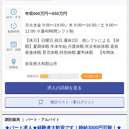
年収600万円〜650万円
給与・手当
月火水金 9:00〜19:00／木 9:00〜16:00／土 9:00〜
12:00 ※週40時間シフト制
勤務時間
【休日】日曜日,祝日,週休2日 他シフトによる 【休
暇】夏期休暇,年末年始,介護休暇,年次有給休暇,産前
休日・休暇
産後休暇,育児休暇,特別休暇,慶弔休暇 【年間休
日】105日
奈良県大和郡山市
勤務地
閲覧状況
今が狙い目！
求人の詳細を見る
検討リスト（要ログイン）
調剤薬局 ｜ パート・アルバイト
★パート求人★経験者大歓迎です！時給3000円可能！★