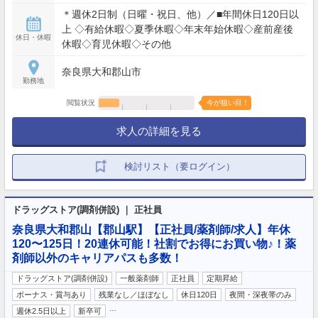
＊週休2日制（日曜・祝日、他）／■年間休日120日以
上 ◇有給休暇◇夏季休暇◇年末年始休暇◇産前産後
休日・休暇
休暇◇育児休暇◇その他
奈良県大和郡山市
勤務地
閲覧状況
今が狙い目！
求人の詳細を見る
検討リスト（要ログイン）
ドラッグストア(調剤併設) ｜ 正社員
奈良県大和郡山【郡山駅】【正社員/薬剤師/求人】年休
120〜125日！20連休可能！社割でお得にお買い物♪！薬
剤師以外のキャリアパスも多数！
ドラッグストア(調剤併設)
一般薬剤師
正社員
定期昇給
ボーナス・賞与あり
残業なし／ほぼなし
休日120日
夜間・深夜帯のみ
…
週休2.5日以上
新卒可