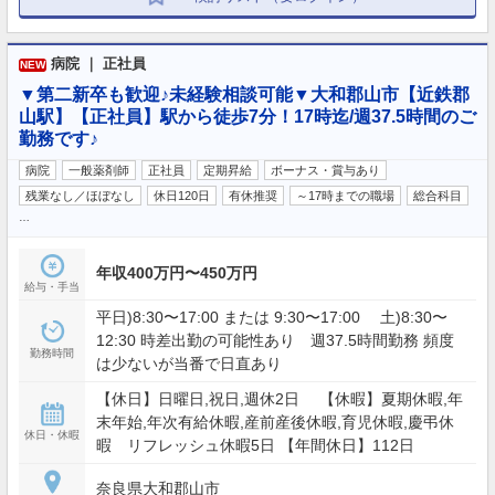
病院 ｜ 正社員
NEW
▼第二新卒も歓迎♪未経験相談可能▼大和郡山市【近鉄郡
山駅】【正社員】駅から徒歩7分！17時迄/週37.5時間のご
勤務です♪
病院
一般薬剤師
正社員
定期昇給
ボーナス・賞与あり
残業なし／ほぼなし
休日120日
有休推奨
～17時までの職場
総合科目
…
年収400万円〜450万円
給与・手当
平日)8:30〜17:00 または 9:30〜17:00 土)8:30〜
12:30 時差出勤の可能性あり 週37.5時間勤務 頻度
勤務時間
は少ないが当番で日直あり
【休日】日曜日,祝日,週休2日 【休暇】夏期休暇,年
末年始,年次有給休暇,産前産後休暇,育児休暇,慶弔休
休日・休暇
暇 リフレッシュ休暇5日 【年間休日】112日
奈良県大和郡山市