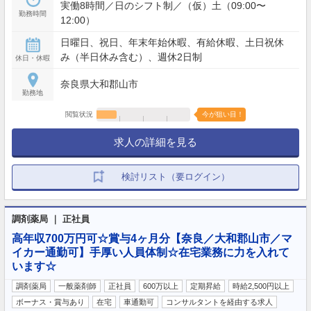
実働8時間／日のシフト制／（仮）土（09:00〜
勤務時間
12:00）
日曜日、祝日、年末年始休暇、有給休暇、土日祝休
み（半日休み含む）、週休2日制
休日・休暇
奈良県大和郡山市
勤務地
閲覧状況
今が狙い目！
求人の詳細を見る
検討リスト（要ログイン）
調剤薬局 ｜ 正社員
高年収700万円可☆賞与4ヶ月分【奈良／大和郡山市／マ
イカー通勤可】手厚い人員体制☆在宅業務に力を入れて
います☆
調剤薬局
一般薬剤師
正社員
600万以上
定期昇給
時給2,500円以上
ボーナス・賞与あり
在宅
車通勤可
コンサルタントを経由する求人