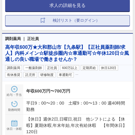
求人の詳細を見る
検討リスト（要ログイン）
調剤薬局 ｜ 正社員
高年収600万★大和郡山市【九条駅】【正社員薬剤師/求
人】内科メイン☆駅徒歩圏内☆車通勤可☆年休120日☆風
通しの良い職場で働きませんか？
調剤薬局
一般薬剤師
正社員
600万以上
定期昇給
休日120日
…
有休推奨
託児所
研修制度
車通勤可
年収600万円〜700万円
給与・手当
平日9：00〜20：00 土曜9：00〜13：00 週40時間
勤務
勤務時間
【休日】週休2日,日曜日,祝日 他シフトによる 【休
暇】夏期休暇,年末年始,年次有給休暇 【年間休日】
休日・休暇
120日