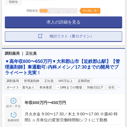
勤務地
閲覧状況
今が狙い目！
求人の詳細を見る
検討リスト（要ログイン）
調剤薬局 ｜ 正社員
▼高年収600〜650万円▼大和郡山市【近鉄郡山駅】【管
理薬剤師】車通勤可♪内科メイン／17:30までの開局でプ
ライベート充実！
調剤薬局
管理薬剤師
正社員
600万以上
定期昇給
…
ボーナス・賞与あり
有休推奨
～18時までの職場
30枚/日以下
在宅
年収600万円〜650万円
給与・手当
月火水金 9:00〜17:30／木土 9:00〜17:00 ※週40 時
間1 ヶ月単位の変形労働時間制シフトにて勤務
勤務時間