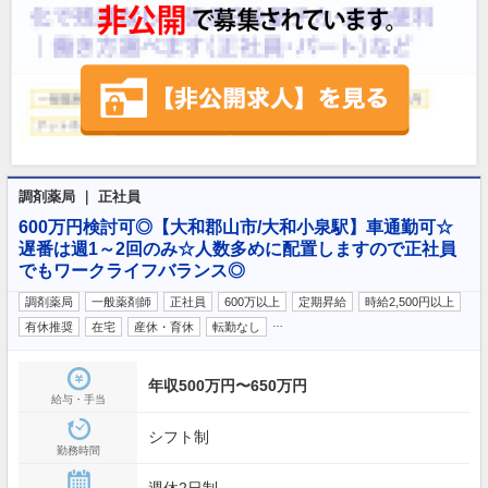
調剤薬局 ｜ 正社員
600万円検討可◎【大和郡山市/大和小泉駅】車通勤可☆
遅番は週1～2回のみ☆人数多めに配置しますので正社員
でもワークライフバランス◎
調剤薬局
一般薬剤師
正社員
600万以上
定期昇給
時給2,500円以上
…
有休推奨
在宅
産休・育休
転勤なし
年収500万円〜650万円
給与・手当
シフト制
勤務時間
週休2日制