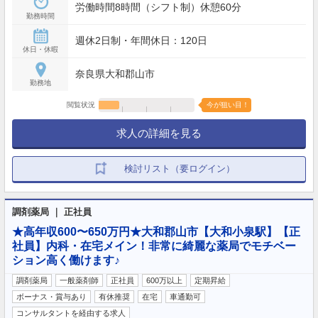
労働時間8時間（シフト制）休憩60分
勤務時間
週休2日制・年間休日：120日
休日・休暇
奈良県大和郡山市
勤務地
閲覧状況
今が狙い目！
求人の詳細を見る
検討リスト（要ログイン）
調剤薬局 ｜ 正社員
★高年収600〜650万円★大和郡山市【大和小泉駅】【正
社員】内科・在宅メイン！非常に綺麗な薬局でモチベー
ション高く働けます♪
調剤薬局
一般薬剤師
正社員
600万以上
定期昇給
ボーナス・賞与あり
有休推奨
在宅
車通勤可
コンサルタントを経由する求人