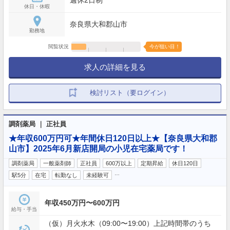
休日・休暇
奈良県大和郡山市
勤務地
閲覧状況
今が狙い目！
求人の詳細を見る
検討リスト（要ログイン）
調剤薬局 ｜ 正社員
★年収600万円可★年間休日120日以上★【奈良県大和郡
山市】2025年6月新店開局の小児在宅薬局です！
調剤薬局
一般薬剤師
正社員
600万以上
定期昇給
休日120日
…
駅5分
在宅
転勤なし
未経験可
年収450万円〜600万円
給与・手当
（仮）月火水木（09:00〜19:00）上記時間帯のうち