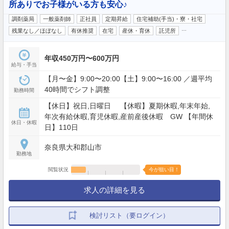
所ありでお子様がいる方も安心♪
調剤薬局
一般薬剤師
正社員
定期昇給
住宅補助(手当)・寮・社宅
…
残業なし／ほぼなし
有休推奨
在宅
産休・育休
託児所
年収450万円〜600万円
給与・手当
【月〜金】9:00〜20:00【土】9:00〜16:00 ／週平均
40時間でシフト調整
勤務時間
【休日】祝日,日曜日 【休暇】夏期休暇,年末年始,
年次有給休暇,育児休暇,産前産後休暇 GW 【年間休
休日・休暇
日】110日
奈良県大和郡山市
勤務地
閲覧状況
今が狙い目！
求人の詳細を見る
検討リスト（要ログイン）