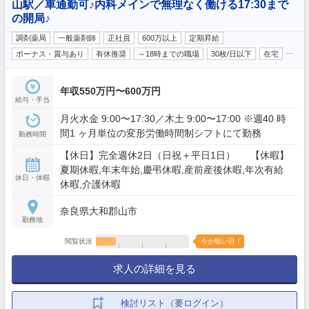
山駅／車通勤可♪内科メインで無理なく働ける17:30まで
の開局♪
調剤薬局
一般薬剤師
正社員
600万以上
定期昇給
…
ボーナス・賞与あり
有休推奨
～18時までの職場
30枚/日以下
在宅
年収550万円〜600万円
給与・手当
月火水金 9:00〜17:30／木土 9:00〜17:00 ※週40 時
間1 ヶ月単位の変形労働時間制シフトにて勤務
勤務時間
【休日】完全週休2日（日祝＋平日1日） 【休暇】
夏期休暇,年末年始,慶弔休暇,産前産後休暇,年次有給
休日・休暇
休暇,介護休暇
奈良県大和郡山市
勤務地
閲覧状況
今が狙い目！
求人の詳細を見る
検討リスト（要ログイン）