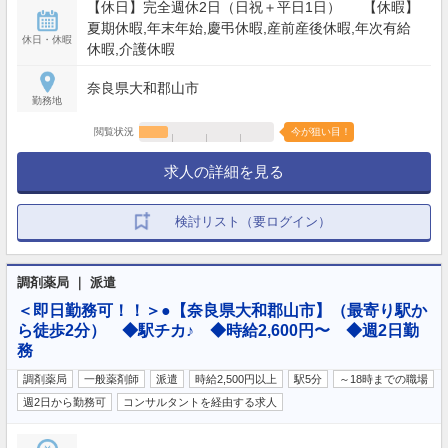
【休日】完全週休2日（日祝＋平日1日） 【休暇】
夏期休暇,年末年始,慶弔休暇,産前産後休暇,年次有給
休日・休暇
休暇,介護休暇
奈良県大和郡山市
勤務地
閲覧状況
今が狙い目！
求人の詳細を見る
検討リスト（要ログイン）
調剤薬局 ｜ 派遣
＜即日勤務可！！＞●【奈良県大和郡山市】（最寄り駅か
ら徒歩2分） ◆駅チカ♪ ◆時給2,600円〜 ◆週2日勤
務
調剤薬局
一般薬剤師
派遣
時給2,500円以上
駅5分
～18時までの職場
週2日から勤務可
コンサルタントを経由する求人