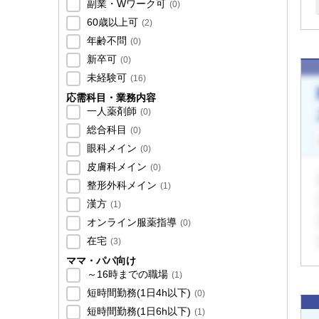
副業・Wワーク可
(
0
)
60歳以上可
(
2
)
年齢不問
(
0
)
新卒可
(
0
)
未経験可
(
16
)
応需科目・業務内容
一人薬剤師
(
0
)
総合科目
(
0
)
眼科メイン
(
0
)
皮膚科メイン
(
0
)
整形外科メイン
(
1
)
漢方
(
1
)
オンライン服薬指導
(
0
)
在宅
(
3
)
ママ・パパ向け
～16時までの職場
(
1
)
短時間勤務(1日4h以下)
(
0
)
短時間勤務(1日6h以下)
(
1
)