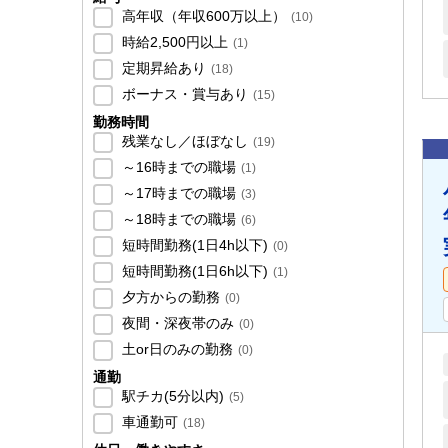
高年収（年収600万以上）
(
10
)
時給2,500円以上
(
1
)
定期昇給あり
(
18
)
ボーナス・賞与あり
(
15
)
勤務時間
残業なし／ほぼなし
(
19
)
～16時までの職場
(
1
)
～17時までの職場
(
3
)
～18時までの職場
(
6
)
短時間勤務(1日4h以下)
(
0
)
短時間勤務(1日6h以下)
(
1
)
夕方からの勤務
(
0
)
夜間・深夜帯のみ
(
0
)
土or日のみの勤務
(
0
)
通勤
駅チカ(5分以内)
(
5
)
車通勤可
(
18
)