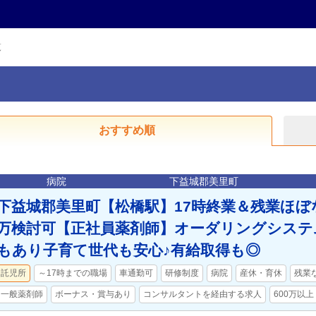
覧
おすすめ順
病院
下益城郡美里町
下益城郡美里町【松橋駅】17時終業＆残業ほぼな
万検討可【正社員薬剤師】オーダリングシステ
もあり子育て世代も安心♪有給取得も◎
託児所
～17時までの職場
車通勤可
研修制度
病院
産休・育休
残業
一般薬剤師
ボーナス・賞与あり
コンサルタントを経由する求人
600万以上