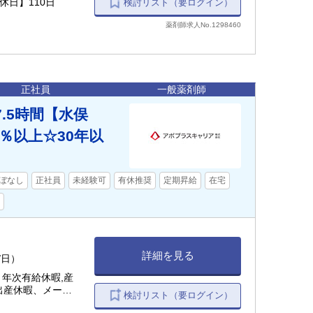
休日】110日
検討リスト（要ログイン）
薬剤師求人No.1298460
正社員
一般薬剤師
.5時間【水俣
％以上☆30年以
ぼなし
正社員
未経験可
有休推奨
定期昇給
在宅
詳細を見る
h/日）
】年次有給休暇,産
出産休暇、メーデ
検討リスト（要ログイン）
/30〜1/3）