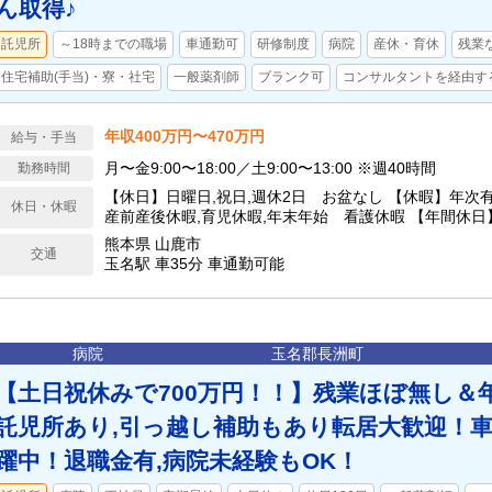
ん取得♪
託児所
～18時までの職場
車通勤可
研修制度
病院
産休・育休
残業
住宅補助(手当)・寮・社宅
一般薬剤師
ブランク可
コンサルタントを経由す
年収400万円〜470万円
給与・手当
月〜金9:00〜18:00／土9:00〜13:00 ※週40時間
勤務時間
【休日】日曜日,祝日,週休2日 お盆なし 【休暇】年次有
休日・休暇
産前産後休暇,育児休暇,年末年始 看護休暇 【年間休日】
熊本県 山鹿市
交通
玉名駅 車35分 車通勤可能
病院
玉名郡長洲町
【土日祝休みで700万円！！】残業ほぼ無し＆年
託児所あり,引っ越し補助もあり転居大歓迎！車通
躍中！退職金有,病院未経験もOK！