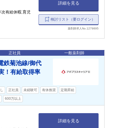
詳細を見る
年次有給休暇,育児
検討リスト（要ログイン）
薬剤師求人No.1279895
正社員
一般薬剤師
本電鉄菊池線/御代
実！有給取得率
し
正社員
未経験可
有休推奨
定期昇給
600万以上
詳細を見る