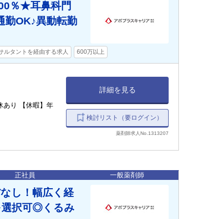
00％★耳鼻科門
勤OK♪異動転勤
サルタントを経由する求人
600万以上
詳細を見る
休あり 【休暇】年
検討リスト（要ログイン）
薬剤師求人No.1313207
正社員
一般薬剤師
ぼなし！幅広く経
を選択可◎くるみ