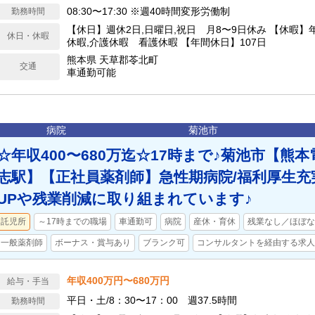
08:30〜17:30 ※週40時間変形労働制
勤務時間
【休日】週休2日,日曜日,祝日 月8〜9日休み 【休暇】
休日・休暇
休暇,介護休暇 看護休暇 【年間休日】107日
熊本県 天草郡苓北町
交通
車通勤可能
病院
菊池市
☆年収400〜680万迄☆17時まで♪菊池市【熊
志駅】【正社員薬剤師】急性期病院/福利厚生充
UPや残業削減に取り組まれています♪
託児所
～17時までの職場
車通勤可
病院
産休・育休
残業なし／ほぼな
一般薬剤師
ボーナス・賞与あり
ブランク可
コンサルタントを経由する求人
年収400万円〜680万円
給与・手当
平日・土/8：30〜17：00 週37.5時間
勤務時間