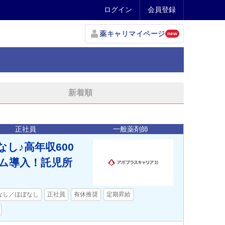
ログイン
会員登録
薬キャリマイページ
new
新着順
正社員
一般薬剤師
し♪高年収600
ム導入！託児所
なし／ほぼなし
正社員
有休推奨
定期昇給