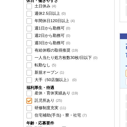
休日・働きやすさ
土日休み
(
4
)
週休2.5日以上
(
0
)
年間休日120日以上
(
4
)
週1日から勤務可
(
0
)
週2日から勤務可
(
0
)
週3日から勤務可
(
0
)
有給休暇の取得推奨
(
19
)
一人当たり処方枚数30枚/日以下
(
0
)
転勤なし
(
5
)
新規オープン
(
1
)
大手（50店舗以上）
(
0
)
福利厚生・待遇
産休・育休実績あり
(
19
)
託児所あり
(
25
)
研修制度充実
(
11
)
住宅補助(手当)・寮・社宅
(
7
)
年齢・応募要件