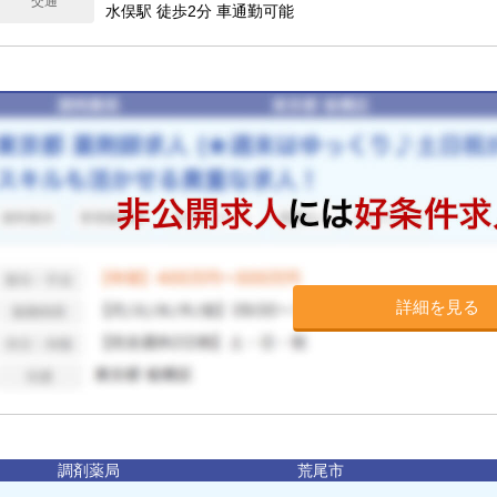
交通
【年間休日】116日
水俣駅 徒歩2分 車通勤可能
詳細を見る
調剤薬局
荒尾市