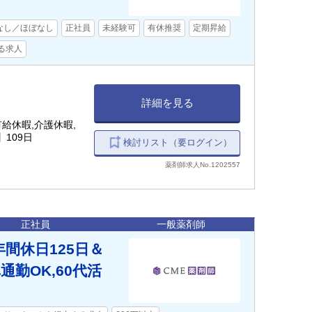
なし／ほぼなし
正社員
未経験可
有休推奨
定期昇給
る求人
詳細を見る
給休暇,介護休暇,
109日
検討リスト（要ログイン）
薬剤師求人No.1202557
正社員
一般薬剤師
間休日125日＆
勤OK,60代活