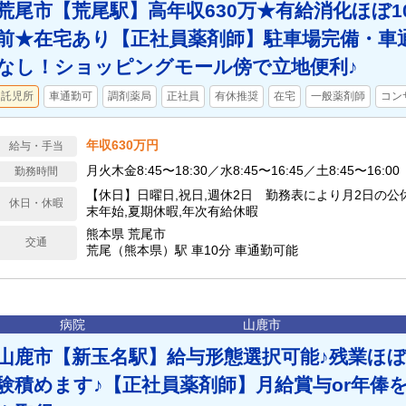
荒尾市【荒尾駅】高年収630万★有給消化ほぼ1
前★在宅あり【正社員薬剤師】駐車場完備・車通
なし！ショッピングモール傍で立地便利♪
託児所
車通勤可
調剤薬局
正社員
有休推奨
在宅
一般薬剤師
コン
年収630万円
給与・手当
月火木金8:45〜18:30／水8:45〜16:45／土8:45〜16:00
勤務時間
【休日】日曜日,祝日,週休2日 勤務表により月2日の公
休日・休暇
末年始,夏期休暇,年次有給休暇
熊本県 荒尾市
交通
荒尾（熊本県）駅 車10分 車通勤可能
病院
山鹿市
山鹿市【新玉名駅】給与形態選択可能♪残業ほ
験積めます♪【正社員薬剤師】月給賞与or年俸