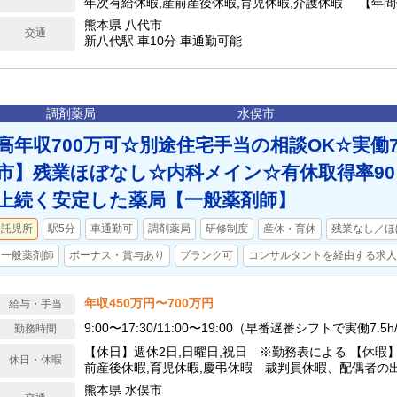
年次有給休暇,産前産後休暇,育児休暇,介護休暇 【年間
熊本県 八代市
交通
新八代駅 車10分 車通勤可能
調剤薬局
水俣市
高年収700万可☆別途住宅手当の相談OK☆実働7
市】残業ほぼなし☆内科メイン☆有休取得率90
上続く安定した薬局【一般薬剤師】
託児所
駅5分
車通勤可
調剤薬局
研修制度
産休・育休
残業なし／ほ
一般薬剤師
ボーナス・賞与あり
ブランク可
コンサルタントを経由する求人
年収450万円〜700万円
給与・手当
9:00〜17:30/11:00〜19:00（早番遅番シフトで実働7.5
勤務時間
【休日】週休2日,日曜日,祝日 ※勤務表による 【休暇
休日・休暇
前産後休暇,育児休暇,慶弔休暇 裁判員休暇、配偶者の
ー休暇、勤続20年休暇（リフレッシュ休暇） 年末年始（12
熊本県 水俣市