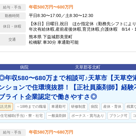
年収500万円〜600万円
給与・手当
平日8:30〜17:00／土8:30〜12:30
勤務時間
【休日】日曜日,祝日 ほか指定休（勤務先シフトにより
休日・休暇
年次有給休暇,産前産後休暇,育児休暇,介護休暇 8/14・
間で初年度1日、2年目以降2日付与）、年末年始（12/30
熊本県 下益城郡美里町
交通
デー休暇 【年間休日】113日
松橋駅 車30分 車通勤可能
病院
天草郡苓北町
◎年収580〜680万まで相談可♪天草市【天草
ンションで住環境抜群！【正社員薬剤師】経験
ブライト企業認定で働きやすさ◎
託児所
～18時までの職場
車通勤可
研修制度
病院
産休・育休
残業
住宅補助(手当)・寮・社宅
一般薬剤師
ボーナス・賞与あり
ブランク可
年収580万円〜680万円
給与・手当