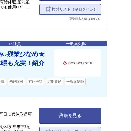
有給休暇,産前産
でも使用OK、正
検討リスト（要ログイン）
薬剤師求人No.1303537
正社員
一般薬剤師
み♪残業少なめ★
休暇も充実！紹介
社員
未経験可
有休推奨
定期昇給
一般薬剤師
程度（平日に代休取得可
詳細を見る
期休暇,年末年始,