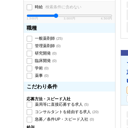
時給
検索条件に含めない
1,500円
3,000円
4,500円
職種
一般薬剤師
(
25
)
管理薬剤師
(
0
)
研究開発
(
0
)
臨床開発
(
0
)
学術
(
0
)
薬事
(
0
)
こだわり条件
応募方法・スピード入社
薬局等に直接応募する求人
(
5
)
コンサルタントを経由する求人
(
20
)
急募／条件UP・スピード入社
(
0
)
給与