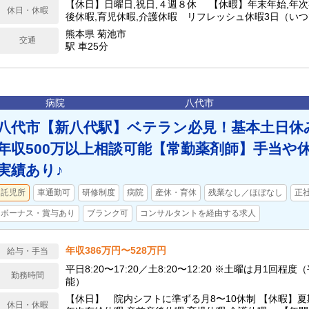
【休日】日曜日,祝日,４週８休 【休暇】年末年始,年次
休日・休暇
後休暇,育児休暇,介護休暇 リフレッシュ休暇3日（いつ
社員のみ） 【年間休日】111日
熊本県 菊池市
交通
駅 車25分
病院
八代市
八代市【新八代駅】ベテラン必見！基本土日休
年収500万以上相談可能【常勤薬剤師】手当や
実績あり♪
託児所
車通勤可
研修制度
病院
産休・育休
残業なし／ほぼなし
正
ボーナス・賞与あり
ブランク可
コンサルタントを経由する求人
年収386万円〜528万円
給与・手当
平日8:20〜17:20／土8:20〜12:20 ※土曜は月1回
勤務時間
能）
【休日】 院内シフトに準ずる月8〜10休制 【休暇】夏
休日・休暇