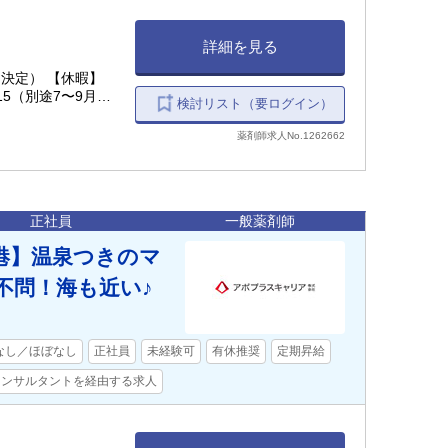
詳細を見る
決定） 【休暇】
15（別途7〜9月の
検討リスト（要ログイン）
〜1/3）、バース
薬剤師求人No.1262662
正社員
一般薬剤師
空港】温泉つきのマ
不問！海も近い♪
なし／ほぼなし
正社員
未経験可
有休推奨
定期昇給
コンサルタントを経由する求人