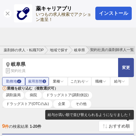
薬キャリアプリ
インストール
ログイン
会員登録
いつもの求人検索でアクショ
ン進呈！
契約社員の薬剤師求人一覧
薬剤師の求人・転職TOP
地域で探す
岐阜県
岐阜県
変更
契約社員
勤務地
雇用形態
業種
こだわり
職種
給与
✓
1
業種を絞り込む（複数選択可）
調剤薬局
病院
ドラッグストア(調剤併設)
ドラッグストア(OTCのみ)
企業
その他
給与が高い順で並び替えられるようになりました！
9
件
の検索結果
1-20件