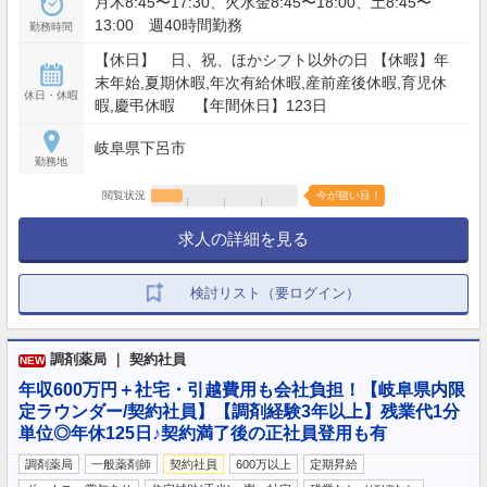
月木8:45〜17:30、火水金8:45〜18:00、土8:45〜
13:00 週40時間勤務
勤務時間
【休日】 日、祝、ほかシフト以外の日 【休暇】年
末年始,夏期休暇,年次有給休暇,産前産後休暇,育児休
休日・休暇
暇,慶弔休暇 【年間休日】123日
岐阜県下呂市
勤務地
閲覧状況
今が狙い目！
求人の詳細を見る
検討リスト（要ログイン）
調剤薬局 ｜ 契約社員
NEW
年収600万円＋社宅・引越費用も会社負担！【岐阜県内限
定ラウンダー/契約社員】【調剤経験3年以上】残業代1分
単位◎年休125日♪契約満了後の正社員登用も有
調剤薬局
一般薬剤師
契約社員
600万以上
定期昇給