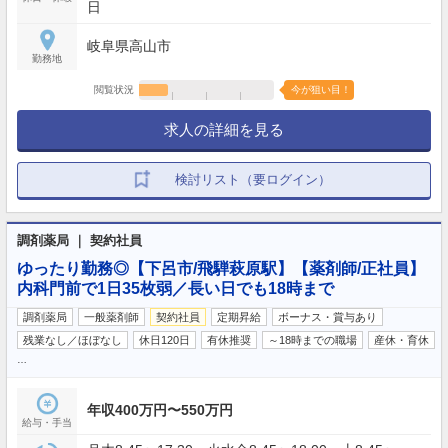
日
岐阜県高山市
勤務地
閲覧状況
今が狙い目！
求人の詳細を見る
検討リスト（要ログイン）
調剤薬局 ｜ 契約社員
ゆったり勤務◎【下呂市/飛騨萩原駅】【薬剤師/正社員】
内科門前で1日35枚弱／長い日でも18時まで
調剤薬局
一般薬剤師
契約社員
定期昇給
ボーナス・賞与あり
残業なし／ほぼなし
休日120日
有休推奨
～18時までの職場
産休・育休
…
年収400万円〜550万円
給与・手当