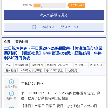
閲覧状況
今が狙い目！
求人の詳細を見る
検討リスト（要ログイン）
企業 ｜ 契約社員
土日祝お休み・平日週20〜25時間勤務【美濃加茂市/企業
薬剤師】【嘱託社員】GMP管理の知識・経験必須｜年俸
制240万円前後
企業
管理薬剤師
契約社員
残業なし／ほぼなし
土日休み
休日120日
…
有休推奨
～18時までの職場
週休2.5日以上
未経験可
年収240万円〜
給与・手当
平日8：30〜17：15 20〜25時間程度/週を想定、勤
務日数および勤務時間は応相談
勤務時間
【休日】土曜日,日曜日,祝日 ほか勤務日以外の日