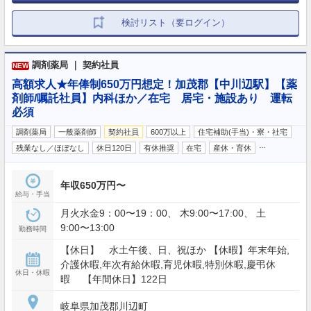
検討リスト（要ログイン）
調剤薬局 ｜ 契約社員
NEW
高額求人★年俸制650万円想定！加茂郡【中川辺駅】【薬
剤師/嘱託社員】内科ほか／在宅 居宅・施設あり 運転
必須
調剤薬局
一般薬剤師
契約社員
600万以上
住宅補助(手当)・寮・社宅
…
残業なし／ほぼなし
休日120日
有休推奨
在宅
産休・育休
年収650万円〜
給与・手当
月火水金9：00〜19：00、 木9:00〜17:00、 土
9:00〜13:00
勤務時間
【休日】 水土午後、日、祝ほか 【休暇】年末年始,
介護休暇,年次有給休暇,育児休暇,特別休暇,慶弔休
休日・休暇
暇 【年間休日】122日
岐阜県加茂郡川辺町