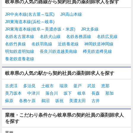
岐阜県の人気の路線から契約社員の薬剤師求人を探す
JR中央本線(名古屋～塩尻)
JR高山本線
JR東海道本線(浜松～岐阜)
JR東海道本線(岐阜～美濃赤坂・米原)
JR太多線
名鉄名古屋本線
名鉄犬山線
名鉄各務原線
名鉄広見線
名鉄竹鼻線
名鉄羽島線
近鉄養老線
神岡鉄道神岡線
明知鉄道明知線
長良川鉄道越美南線
樽見鉄道樽見線
養老鉄道養老線
岐阜県の人気の駅から契約社員の薬剤師求人を探す
古虎渓
多治見
土岐市
瑞浪
釜戸
武並
恵那
美乃坂本
中津川
落合川
坂下
岐阜
長森
那加
蘇原
各務ケ原
鵜沼
坂祝
美濃太田
古井
業種・こだわり条件から岐阜県の契約社員の薬剤師求人
を探す
業種