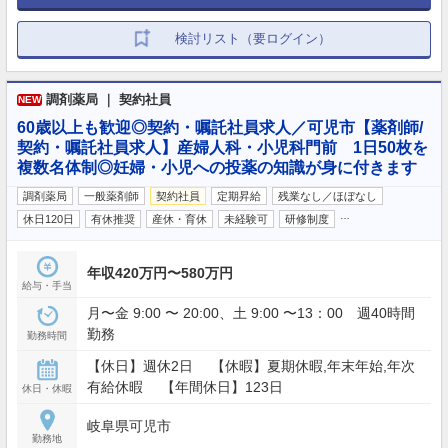
検討リスト（要ログイン）
調剤薬局 ｜ 契約社員
NEW
60歳以上も歓迎◎契約・嘱託社員求人／可児市【薬剤師/
契約・嘱託社員求人】産婦人科・小児科門前 1日50枚を
複数名体制◎妊婦・小児への投薬の知識が身に付きます
調剤薬局
一般薬剤師
契約社員
定期昇給
残業なし／ほぼなし
…
休日120日
有休推奨
産休・育休
未経験可
研修制度
年収420万円〜580万円
給与・手当
月〜金 9:00 〜 20:00、土 9:00 〜13：00 週40時間
勤務
勤務時間
【休日】週休2日 【休暇】夏期休暇,年末年始,年次
有給休暇 【年間休日】123日
休日・休暇
岐阜県可児市
勤務地