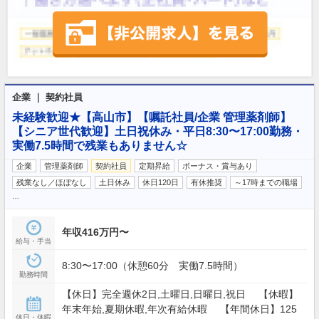
企業 ｜ 契約社員
未経験歓迎★【高山市】【嘱託社員/企業 管理薬剤師】
【シニア世代歓迎】土日祝休み・平日8:30〜17:00勤務・
実働7.5時間で残業もありません☆
企業
管理薬剤師
契約社員
定期昇給
ボーナス・賞与あり
残業なし／ほぼなし
土日休み
休日120日
有休推奨
～17時までの職場
…
年収416万円〜
給与・手当
8:30〜17:00（休憩60分 実働7.5時間）
勤務時間
【休日】完全週休2日,土曜日,日曜日,祝日 【休暇】
年末年始,夏期休暇,年次有給休暇 【年間休日】125
休日・休暇