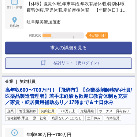
【休暇】夏期休暇,年末年始,年次有給休暇,特別休暇,
休日・休暇
慶弔休暇,育児休暇,産前産後休暇 【年間休日】120
日
岐阜県美濃加茂市
勤務地
閲覧状況
今が狙い目！
求人の詳細を見る
検討リスト（要ログイン）
企業 ｜ 契約社員
高年収600〜700万円！【飛騨市】【企業薬剤師/契約社員/
医薬品製造管理者】若手未経験も歓迎◎教育体制も充実
／家賃・転居費用補助あり／17時まで＆土日休み
企業
管理薬剤師
契約社員
600万以上
定期昇給
ボーナス・賞与あり
…
住宅補助(手当)・寮・社宅
残業なし／ほぼなし
土日休み
有休推奨
年収600万円〜700万円