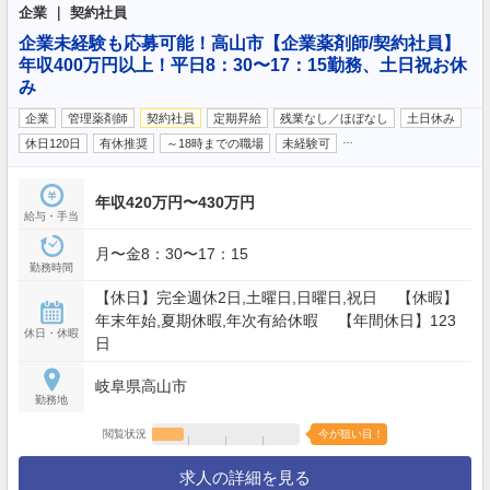
企業 ｜ 契約社員
企業未経験も応募可能！高山市【企業薬剤師/契約社員】
年収400万円以上！平日8：30〜17：15勤務、土日祝お休
み
企業
管理薬剤師
契約社員
定期昇給
残業なし／ほぼなし
土日休み
…
休日120日
有休推奨
～18時までの職場
未経験可
年収420万円〜430万円
給与・手当
月〜金8：30〜17：15
勤務時間
【休日】完全週休2日,土曜日,日曜日,祝日 【休暇】
年末年始,夏期休暇,年次有給休暇 【年間休日】123
休日・休暇
日
岐阜県高山市
勤務地
閲覧状況
今が狙い目！
求人の詳細を見る