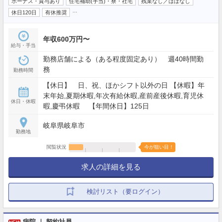
ボーナス・賞与あり
住宅補助(手当)・寮・社宅
残業なし／ほぼなし
…
休日120日
有休推奨
年収600万円〜
給与・手当
勤務店舗による（ある程度固定あり） 週40時間勤
務
勤務時間
【休日】 日、祝、ほかシフト以外の日 【休暇】年
末年始,夏期休暇,年次有給休暇,産前産後休暇,育児休
休日・休暇
暇,慶弔休暇 【年間休日】125日
岐阜県岐阜市
勤務地
閲覧状況
今が狙い目！
求人の詳細を見る
検討リスト（要ログイン）
病院 ｜ 契約社員