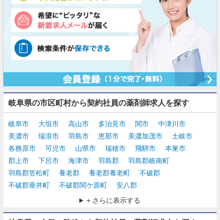
岐阜県の市区町村から契約社員の薬剤師求人を探す
岐阜市
大垣市
高山市
多治見市
関市
中津川市
美濃市
瑞浪市
羽島市
恵那市
美濃加茂市
土岐市
各務原市
可児市
山県市
瑞穂市
飛騨市
本巣市
郡上市
下呂市
海津市
羽島郡
羽島郡岐南町
羽島郡笠松町
養老郡
養老郡養老町
不破郡
不破郡垂井町
不破郡関ケ原町
安八郡
+ さらに表示する