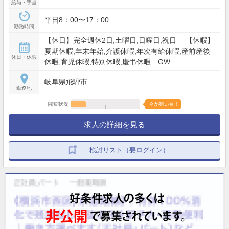
給与・手当
平日8：00〜17：00
勤務時間
【休日】完全週休2日,土曜日,日曜日,祝日 【休暇】
夏期休暇,年末年始,介護休暇,年次有給休暇,産前産後
休日・休暇
休暇,育児休暇,特別休暇,慶弔休暇 GW
岐阜県飛騨市
勤務地
閲覧状況
今が狙い目！
求人の詳細を見る
検討リスト（要ログイン）