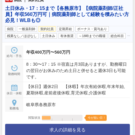
NEW
土日休み・17：15まで【各務原市】【病院薬剤師/正社
員】年収560万円可｜病院薬剤師として経験を積みたい方
必見！WLBも◎
病院
一般薬剤師
契約社員
定期昇給
ボーナス・賞与あり
…
残業なし／ほぼなし
土日休み
有休推奨
～18時までの職場
総合科目
年収400万円〜560万円
給与・手当
8：30〜17：15 ※宿直は月3回ありますが、勤務曜日
の翌日がお休みのため土日と併せると週休3日も可能
勤務時間
です。
【休日】週休2日 【休暇】年次有給休暇,年末年始,
夏期休暇,産前産後休暇,育児休暇,介護休暇
休日・休暇
岐阜県各務原市
勤務地
閲覧状況
今が狙い目！
求人の詳細を見る