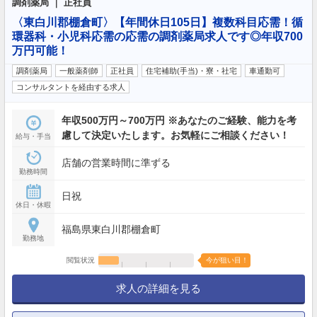
調剤薬局 ｜ 正社員
〈東白川郡棚倉町〉【年間休日105日】複数科目応需！循
環器科・小児科応需の応需の調剤薬局求人です◎年収700
万円可能！
調剤薬局
一般薬剤師
正社員
住宅補助(手当)・寮・社宅
車通勤可
コンサルタントを経由する求人
年収500万円～700万円 ※あなたのご経験、能力を考
慮して決定いたします。お気軽にご相談ください！
給与・手当
店舗の営業時間に準ずる
勤務時間
日祝
休日・休暇
福島県東白川郡棚倉町
勤務地
閲覧状況
今が狙い目！
求人の詳細を見る