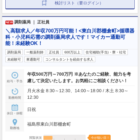
検討リスト（要ログイン）
調剤薬局 ｜ 正社員
NEW
＼高額求人／年収700万円可能！<東白川郡棚倉町>循環器
科・小児科応需の調剤薬局求人です！マイカー通勤可
能！未経験OK！
調剤薬局
一般薬剤師
正社員
600万以上
住宅補助(手当)・寮・社宅
未経験可
車通勤可
コンサルタントを経由する求人
年収500万円～700万円 ※あなたのご経験、能力を考
慮して決定いたします。お気軽にご相談ください！
給与・手当
月火水金 8:30～12:30、14:00～18:00 / 木土 8:30～
12:30
勤務時間
日祝
休日・休暇
福島県東白川郡棚倉町
勤務地
閲覧状況
今が狙い目！