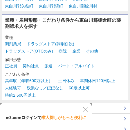
東白川郡矢祭町
東白川郡塙町
東白川郡鮫川村
業種・雇用形態・こだわり条件から東白川郡棚倉町の薬
剤師求人を探す
業種
調剤薬局
ドラッグストア(調剤併設)
ドラッグストア(OTCのみ)
病院
企業
その他
雇用形態
正社員
契約社員
派遣
パート・アルバイト
こだわり条件
高年収（年収600万以上）
土日休み
年間休日120日以上
未経験可
残業なし／ほぼなし
60歳以上可
時給2,500円以上
TOP
m3.comログインで
求人探しがもっと便利に
最近チェックした求人一覧
薬剤師の転職成功ガイド