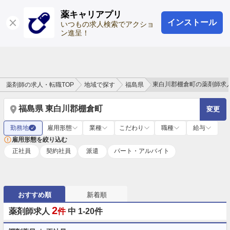
薬キャリアプリ
インストール
ログイン
会員登録
いつもの求人検索でアクショ
ン進呈！
東白川郡棚倉町の薬剤師求
薬剤師の求人・転職TOP
地域で探す
福島県
福島県 東白川郡棚倉町
変更
勤務地
雇用形態
業種
こだわり
職種
給与
✓
雇用形態を絞り込む
正社員
契約社員
派遣
パート・アルバイト
おすすめ順
新着順
2
薬剤師求人
件
中 1-20件