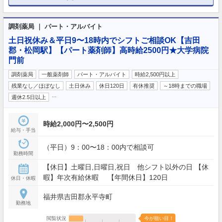
調剤薬局 ｜ パート・アルバイト
土日祝休み＆平日9〜18時内でシフトご相談OK【吉田
郡・松岡駅】【パート薬剤師】高時給2500円★大学病院
門前
調剤薬局
一般薬剤師
パート・アルバイト
時給2,500円以上
残業なし／ほぼなし
土日休み
休日120日
有休推奨
～18時までの職場
…
週休2.5日以上
時給2,000円〜2,500円
給与・手当
（平日）9：00〜18：00内で相談可
勤務時間
【休日】土曜日,日曜日,祝日 他シフト以外の日 【休
暇】年次有給休暇 【年間休日】120日
休日・休暇
福井県吉田郡永平寺町
勤務地
閲覧状況
今が狙い目！