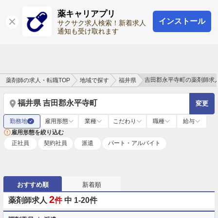
薬キャリアプリ
インストール
ログイン
会員登録
サクサク求人検索！新着求人
通知も受け取れます
吉田郡永平寺町の薬剤師求
薬剤師の求人・転職TOP
地域で探す
福井県
福井県 吉田郡永平寺町
変更
勤務地
雇用形態
業種
こだわり
職種
給与
✓
雇用形態を絞り込む
正社員
契約社員
派遣
パート・アルバイト
おすすめ順
新着順
2
薬剤師求人
件
中 1-20件