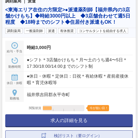
調剤薬局 ｜ 派遣
<東海エリア在住の方限定>●派遣薬剤師【福井県内の3店
舗かけもち】◆時給3000円以上 ◆3店舗合わせて週5日
程度 ◆18時までのシフト◆住居付き派遣もOK！
調剤薬局
一般薬剤師
派遣
有休推奨
コンサルタントを経由する求人
時給3,000円
給与・手当
●シフト＊3店舗かけもち＊月〜土のうち週4〜5日＊
17:30/18:00/14:00までのシフト制
勤務時間
●休日・休暇＊定休日：日祝＊有給休暇＊産前産後休
暇＊育児休暇等
休日・休暇
福井県吉田郡永平寺町
勤務地
閲覧状況
今が狙い目！
求人の詳細を見る
検討リスト（要ログイン）