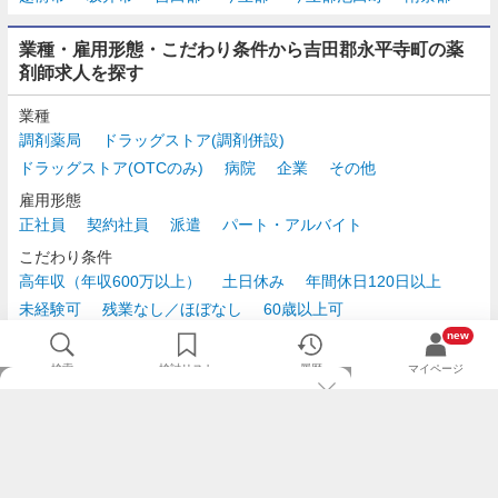
業種・雇用形態・こだわり条件から吉田郡永平寺町の薬
剤師求人を探す
業種
調剤薬局
ドラッグストア(調剤併設)
ドラッグストア(OTCのみ)
病院
企業
その他
雇用形態
正社員
契約社員
派遣
パート・アルバイト
こだわり条件
高年収（年収600万以上）
土日休み
年間休日120日以上
未経験可
残業なし／ほぼなし
60歳以上可
時給2,500円以上
new
検索
検討リスト
履歴
マイページ
TOP
m3.comログインで
求人探しがもっと便利に
最近チェックした求人一覧
薬剤師の転職成功ガイド
希望に合う新着求人を通知