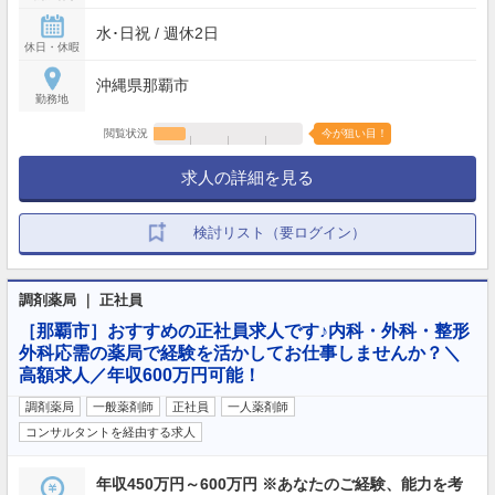
水･日祝 / 週休2日
休日・休暇
沖縄県那覇市
勤務地
閲覧状況
今が狙い目！
求人の詳細を見る
検討リスト（要ログイン）
調剤薬局 ｜ 正社員
［那覇市］おすすめの正社員求人です♪内科・外科・整形
外科応需の薬局で経験を活かしてお仕事しませんか？＼
高額求人／年収600万円可能！
調剤薬局
一般薬剤師
正社員
一人薬剤師
コンサルタントを経由する求人
年収450万円～600万円 ※あなたのご経験、能力を考