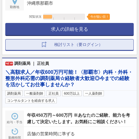
沖縄県那覇市
勤務地
閲覧状況
今が狙い目！
求人の詳細を見る
検討リスト（要ログイン）
調剤薬局 ｜ 正社員
NEW
＼高額求人／年収600万円可能！〈那覇市〉内科・外科・
整形外科応需の調剤薬局☆経験者大歓迎◎今までの経験
を活かしてお仕事しませんか？
調剤薬局
一般薬剤師
正社員
600万以上
一人薬剤師
コンサルタントを経由する求人
年収450万円～600万円 ※あなたのご経験、能力を考
慮して決定いたします。お気軽にご相談ください！
給与・手当
店舗の営業時間に準ずる
勤務時間