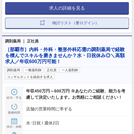
求人の詳細を見る
検討リスト（要ログイン）
調剤薬局 ｜ 正社員
［那覇市］内科・外科・整形外科応需の調剤薬局で経験
を積んでスキルを磨きませんか？水・日祝休み◎＼高額
求人／年収600万円可能！
調剤薬局
一般薬剤師
正社員
一人薬剤師
コンサルタントを経由する求人
年収450万円～600万円 ※あなたのご経験、能力を考
慮して決定いたします。お気軽にご相談ください！
給与・手当
店舗の営業時間に準ずる
勤務時間
水･日祝 / 週休2日
休日・休暇