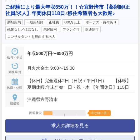
ご経験により最大年収650万！！☆宜野湾市【薬剤師/正
社員/求人】年間休日118日♪移住希望者も大歓迎♪
調剤薬局
一般薬剤師
正社員
600万以上
ボーナス・賞与あり
残業なし／ほぼなし
未経験可
ブランク可
車通勤可
コンサルタントを経由する求人
年収500万円〜650万円
給与・手当
月火水金土 9:00〜19:00
勤務時間
【休日】完全週休2日（日祝＋平日1日） 【休暇】
夏期休暇,年末年始 日・祝・木 【年間休日】115日
休日・休暇
沖縄県宜野湾市
勤務地
閲覧状況
今が狙い目！
求人の詳細を見る