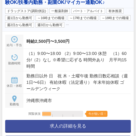
験OK/扶養内勤務・副業OK/マイカー通勤OK♪
ドラッグストア(調剤併設)
一般薬剤師
パート・アルバイト
有休推奨
週1日から勤務可
～16時までの職場
～17時までの職場
～18時までの職場
…
週2日から勤務可
週3日から勤務可
時給2,500円〜3,500円
給与・手当
（1）9:00〜18:00 （2）9:00〜13:00 休憩 （1）60
分/（2）なし ※希望に応ずる 時間外あり 月平均15
勤務時間
時間
勤務日以外 日 祝 木・土曜午後 勤務日数応相談（週
1日〜6日） 有給休暇（法定通り） 年末年始休暇 ゴ
休日・休暇
ールデンウィーク
沖縄県沖縄市
勤務地
閲覧状況
今が狙い目！
求人の詳細を見る