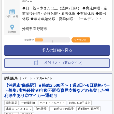
◆日・祝＋木または土（週休2日制） ◆育児休暇・産
前産後休暇・介護休暇・看護休暇 ◆有給休暇 ◆慶弔
休日・休暇
休暇 ◆年末年始休暇・夏季休暇・ゴールデンウィー
ク
沖縄県宜野湾市
勤務地
閲覧状況
今が狙い目！
求人の詳細を見る
検討リスト（要ログイン）
調剤薬局 ｜ パート・アルバイト
【沖縄市/儀保駅】★時給2,500円〜！週3日〜6日勤務パー
ト募集♪実務経験者/年齢不問◎育児支援などの充実した福
利厚生あり◎マイカー通勤可
調剤薬局
一般薬剤師
パート・アルバイト
時給2,500円以上
残業なし／ほぼなし
有休推奨
～18時までの職場
週3日から勤務可
…