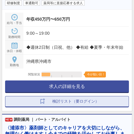
研修制度
車通勤可
薬局等に直接応募する求人
年収450万円〜650万円
給与・手当
9:00～19:00
勤務時間
◆週休2日制（日祝、他） ◆有給 ◆夏季・年末年始
休日・休暇
沖縄県沖縄市
勤務地
閲覧状況
今が狙い目！
求人の詳細を見る
検討リスト（要ログイン）
調剤薬局 ｜ パート・アルバイト
NEW
〈浦添市〉薬剤師としてのキャリアを大切にしながら、
無理なく働けます！今までの経験を活かしてお仕事しま