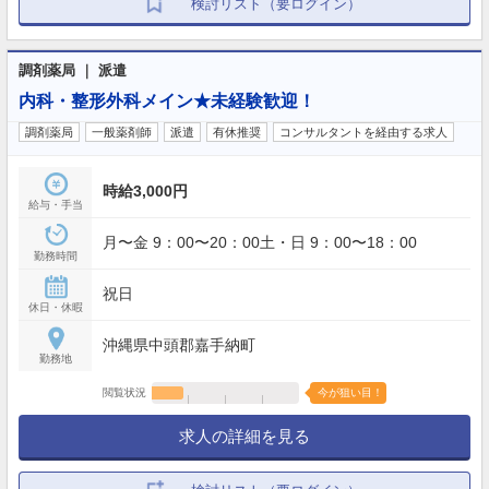
検討リスト（要ログイン）
調剤薬局 ｜ 派遣
内科・整形外科メイン★未経験歓迎！
調剤薬局
一般薬剤師
派遣
有休推奨
コンサルタントを経由する求人
時給3,000円
給与・手当
月〜金 9：00〜20：00土・日 9：00〜18：00
勤務時間
祝日
休日・休暇
沖縄県中頭郡嘉手納町
勤務地
閲覧状況
今が狙い目！
求人の詳細を見る