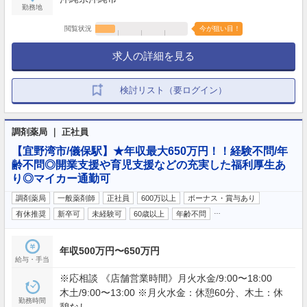
勤務地
閲覧状況
今が狙い目！
求人の詳細を見る
検討リスト（要ログイン）
調剤薬局 ｜ 正社員
【宜野湾市/儀保駅】★年収最大650万円！！経験不問/年
齢不問◎開業支援や育児支援などの充実した福利厚生あ
り◎マイカー通勤可
調剤薬局
一般薬剤師
正社員
600万以上
ボーナス・賞与あり
…
有休推奨
新卒可
未経験可
60歳以上
年齢不問
年収500万円〜650万円
給与・手当
※応相談 《店舗営業時間》月火水金/9:00〜18:00
木土/9:00〜13:00 ※月火水金：休憩60分、木土：休
勤務時間
憩なし