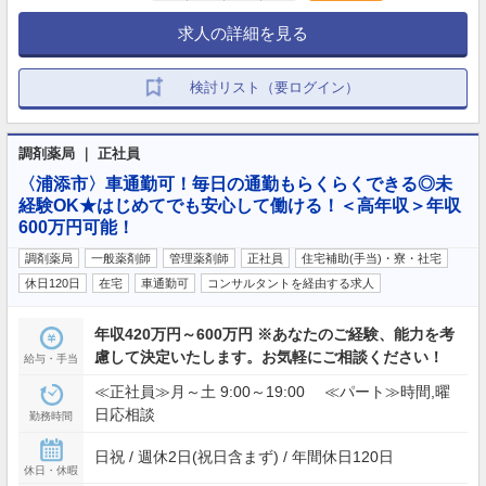
求人の詳細を見る
検討リスト（要ログイン）
調剤薬局 ｜ 正社員
〈浦添市〉車通勤可！毎日の通勤もらくらくできる◎未
経験OK★はじめてでも安心して働ける！＜高年収＞年収
600万円可能！
調剤薬局
一般薬剤師
管理薬剤師
正社員
住宅補助(手当)・寮・社宅
休日120日
在宅
車通勤可
コンサルタントを経由する求人
年収420万円～600万円 ※あなたのご経験、能力を考
慮して決定いたします。お気軽にご相談ください！
給与・手当
≪正社員≫月～土 9:00～19:00 ≪パート≫時間,曜
日応相談
勤務時間
日祝 / 週休2日(祝日含まず) / 年間休日120日
休日・休暇