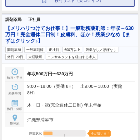
検討リスト（要ログイン）
調剤薬局 ｜ 正社員
【メリハリつけてお仕事！】一般勤務薬剤師：年収～630
万円！完全週休二日制！皮膚科、ほか！残業少なめ【ま
ずはクリック♪】
調剤薬局
一般薬剤師
正社員
600万以上
残業なし／ほぼなし
休日120日
未経験可
コンサルタントを経由する求人
年収500万円〜630万円
給与・手当
9:00～18:00（実働 8H） 土9:00～18:00（実働
8H）
勤務時間
木・日・祝(完全週休二日制) 年末年始
休日・休暇
沖縄県浦添市
勤務地
閲覧状況
今が狙い目！