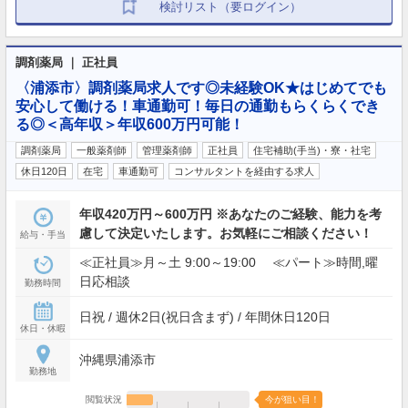
検討リスト（要ログイン）
調剤薬局 ｜ 正社員
〈浦添市〉調剤薬局求人です◎未経験OK★はじめてでも
安心して働ける！車通勤可！毎日の通勤もらくらくでき
る◎＜高年収＞年収600万円可能！
調剤薬局
一般薬剤師
管理薬剤師
正社員
住宅補助(手当)・寮・社宅
休日120日
在宅
車通勤可
コンサルタントを経由する求人
年収420万円～600万円 ※あなたのご経験、能力を考
慮して決定いたします。お気軽にご相談ください！
給与・手当
≪正社員≫月～土 9:00～19:00 ≪パート≫時間,曜
日応相談
勤務時間
日祝 / 週休2日(祝日含まず) / 年間休日120日
休日・休暇
沖縄県浦添市
勤務地
閲覧状況
今が狙い目！