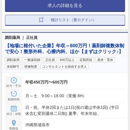
求人の詳細を見る
検討リスト（要ログイン）
調剤薬局 ｜ 正社員
【地場に根付いた企業】年収～600万円！薬剤師複数体制
で安心！整形外科、心療内科、ほか【まずはクリック♪】
調剤薬局
一般薬剤師
正社員
600万以上
定期昇給
産休・育休
未経験可
研修制度
コンサルタントを経由する求人
年収450万円〜600万円
給与・手当
月～土 9:00～18:00（実働 8H）
勤務時間
日・祝、半休2回または1日(祝の週は半休1回) (半日
休含む変則週休二日制) 夏季、年末年始、
休日・休暇
沖縄県浦添市
勤務地