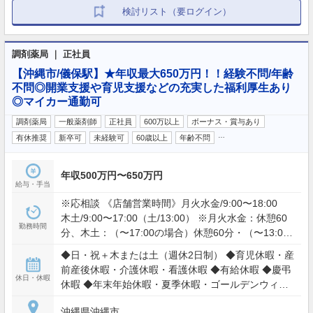
検討リスト（要ログイン）
調剤薬局 ｜ 正社員
【沖縄市/儀保駅】★年収最大650万円！！経験不問/年齢
不問◎開業支援や育児支援などの充実した福利厚生あり
◎マイカー通勤可
調剤薬局
一般薬剤師
正社員
600万以上
ボーナス・賞与あり
…
有休推奨
新卒可
未経験可
60歳以上
年齢不問
年収500万円〜650万円
給与・手当
※応相談 《店舗営業時間》月火水金/9:00〜18:00
木土/9:00〜17:00（土/13:00） ※月火水金：休憩60
勤務時間
分、木土：（〜17:00の場合）休憩60分・（〜13:00
の場合）休憩なし
◆日・祝＋木または土（週休2日制） ◆育児休暇・産
前産後休暇・介護休暇・看護休暇 ◆有給休暇 ◆慶弔
休日・休暇
休暇 ◆年末年始休暇・夏季休暇・ゴールデンウィー
ク
沖縄県沖縄市