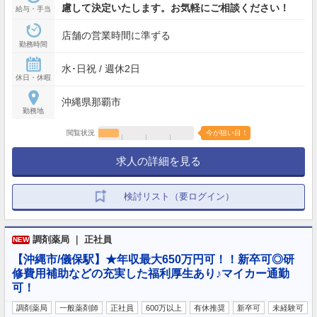
慮して決定いたします。お気軽にご相談ください！
給与・手当
店舗の営業時間に準ずる
勤務時間
水･日祝 / 週休2日
休日・休暇
沖縄県那覇市
勤務地
閲覧状況
今が狙い目！
求人の詳細を見る
検討リスト（要ログイン）
調剤薬局 ｜ 正社員
NEW
【沖縄市/儀保駅】★年収最大650万円可！！新卒可◎研
修費用補助などの充実した福利厚生あり♪マイカー通勤
可！
調剤薬局
一般薬剤師
正社員
600万以上
有休推奨
新卒可
未経験可