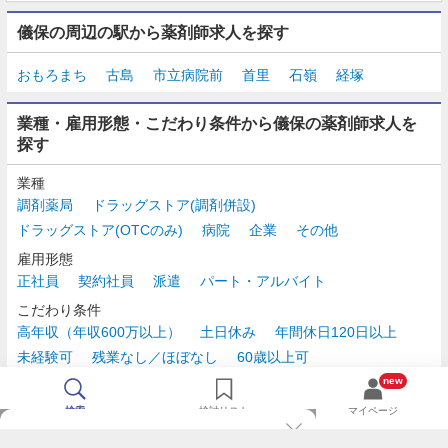
儀保の周辺の駅から薬剤師求人を探す
おもろまち
古島
市立病院前
首里
石嶺
経塚
業種・雇用形態・こだわり条件から儀保の薬剤師求人を
探す
業種
調剤薬局
ドラッグストア(調剤併設)
ドラッグストア(OTCのみ)
病院
企業
その他
雇用形態
正社員
契約社員
派遣
パート・アルバイト
こだわり条件
高年収（年収600万以上）
土日休み
年間休日120日以上
未経験可
残業なし／ほぼなし
60歳以上可
時給2,500円以上
new
検索
検討リスト
マイページ
TOP