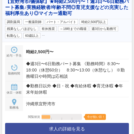
【宜野湾市/儀保駅】★時給2,500円〜！週3日〜6日勤務パ
ート募集♪実務経験者/年齢不問◎育児支援などの充実した
福利厚生あり◎マイカー通勤可
調剤薬局
一般薬剤師
パート・アルバイト
時給2,500円以上
残業なし／ほぼなし
有休推奨
～18時までの職場
週3日から勤務可
…
転勤なし
60歳以上
時給2,500円〜
給与・手当
◆週3日〜6日勤務パート募集 《勤務時間》8:30〜
18:00（休憩60分） 8:30〜13:00（休憩なし） ※勤
勤務時間
務曜日や時間は応相談
◆勤務日以外 ◆日・祝 ◆有給休暇 ◆育児休暇 ◆年
末年始休暇
休日・休暇
沖縄県宜野湾市
勤務地
閲覧状況
今が狙い目！
求人の詳細を見る