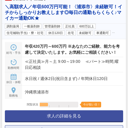
＼高額求人／年収600万円可能！〈浦添市〉未経験可！イ
チからしっかりお教えします◎毎日の通勤もらくらく♪マ
イカー通勤OK★
調剤薬局
一般薬剤師
管理薬剤師
正社員
600万以上
…
住宅補助(手当)・寮・社宅
休日120日
在宅
未経験可
車通勤可
年収420万円～600万円 ※あなたのご経験、能力を考
慮して決定いたします。お気軽にご相談ください！
給与・手当
≪正社員≫月～土 9:00～19:00 ≪パート≫時間,曜
日応相談
勤務時間
水日祝 / 週休2日(祝日含まず) / 年間休日120日
休日・休暇
沖縄県浦添市
勤務地
閲覧状況
今が狙い目！
求人の詳細を見る