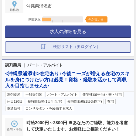
沖縄県浦添市
勤務地
閲覧状況
今が狙い目！
求人の詳細を見る
検討リスト（要ログイン）
調剤薬局 ｜ パート・アルバイト
<沖縄県浦添市>在宅あり♪今後ニーズが増える在宅のスキ
ルを身につけたい方は必見！資格・経験を活かして高収
入を目指しませんか
調剤薬局
一般薬剤師
パート・アルバイト
住宅補助(手当)・寮・社宅
休日120日
短時間勤務(1日4h以下)
短時間勤務(1日6h以下)
在宅
車通勤可
コンサルタントを経由する求人
時給2000円～2800円 ※あなたのご経験、能力を考慮
して決定いたします。お気軽にご相談ください！
給与・手当