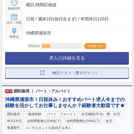
曜日,時間応相談
勤務時間
日祝 / 週休2日(祝日含まず) / 年間休日120日
休日・休暇
沖縄県浦添市
勤務地
閲覧状況
今が狙い目！
求人の詳細を見る
検討リスト（要ログイン）
調剤薬局 ｜ パート・アルバイト
NEW
沖縄県浦添市！日祝休み！おすすめパート求人今までの
経験を活かしてお仕事しませんか？経験者大歓迎です★
調剤薬局
一般薬剤師
パート・アルバイト
住宅補助(手当)・寮・社宅
休日120日
短時間勤務(1日4h以下)
短時間勤務(1日6h以下)
在宅
車通勤可
コンサルタントを経由する求人