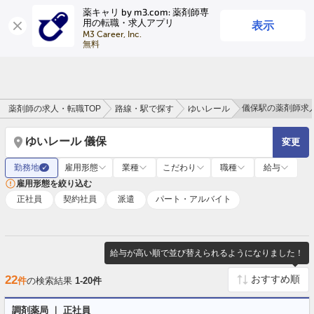
薬キャリ by m3.com: 薬剤師専
表示
用の転職・求人アプリ
ログイン
会員登録
M3 Career, Inc.

無料
儀保駅の薬剤師求
薬剤師の求人・転職TOP
路線・駅で探す
ゆいレール
ゆいレール 儀保
変更
勤務地
雇用形態
業種
こだわり
職種
給与
✓
雇用形態を絞り込む
正社員
契約社員
派遣
パート・アルバイト
給与が高い順で並び替えられるようになりました！
22
件
の検索結果
1-20件
調剤薬局 ｜ 正社員