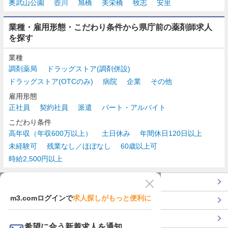
奥武山公園
壺川
旭橋
美栄橋
牧志
安里
業種・雇用形態・こだわり条件から県庁前の薬剤師求人
を探す
業種
調剤薬局
ドラッグストア(調剤併設)
ドラッグストア(OTCのみ)
病院
企業
その他
雇用形態
正社員
契約社員
派遣
パート・アルバイト
こだわり条件
高年収（年収600万以上）
土日休み
年間休日120日以上
未経験可
残業なし／ほぼなし
60歳以上可
時給2,500円以上
TOP
m3.comログインで
求人探しがもっと便利に
最近チェックした求人一覧
薬剤師の転職成功ガイド
希望に合う新着求人を通知