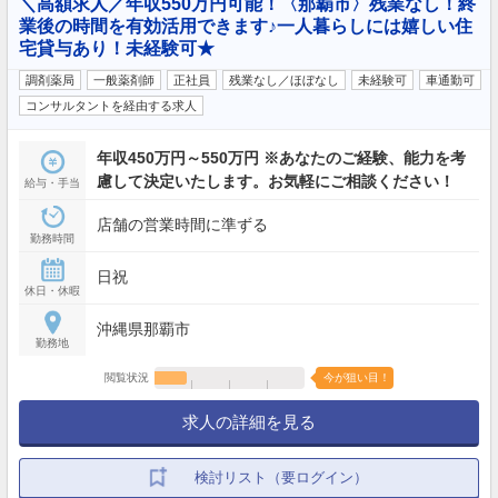
＼高額求人／年収550万円可能！〈那覇市〉残業なし！終
業後の時間を有効活用できます♪一人暮らしには嬉しい住
宅貸与あり！未経験可★
調剤薬局
一般薬剤師
正社員
残業なし／ほぼなし
未経験可
車通勤可
コンサルタントを経由する求人
年収450万円～550万円 ※あなたのご経験、能力を考
慮して決定いたします。お気軽にご相談ください！
給与・手当
店舗の営業時間に準ずる
勤務時間
日祝
休日・休暇
沖縄県那覇市
勤務地
閲覧状況
今が狙い目！
求人の詳細を見る
検討リスト（要ログイン）