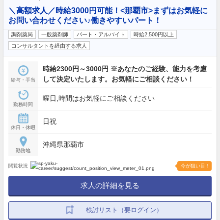
＼高額求人／時給3000円可能！<那覇市>まずはお気軽に
お問い合わせください♪働きやすいパート！
調剤薬局
一般薬剤師
パート・アルバイト
時給2,500円以上
コンサルタントを経由する求人
時給2300円～3000円 ※あなたのご経験、能力を考慮
して決定いたします。お気軽にご相談ください！
給与・手当
曜日,時間はお気軽にご相談ください
勤務時間
日祝
休日・休暇
沖縄県那覇市
勤務地
閲覧状況
今が狙い目！
求人の詳細を見る
検討リスト（要ログイン）