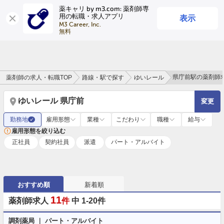
薬キャリ by m3.com: 薬剤師専
表示
用の転職・求人アプリ
ログイン
会員登録
M3 Career, Inc.

無料
県庁前駅の薬剤師
薬剤師の求人・転職TOP
路線・駅で探す
ゆいレール
ゆいレール 県庁前
変更
勤務地
雇用形態
業種
こだわり
職種
給与
✓
雇用形態を絞り込む
正社員
契約社員
派遣
パート・アルバイト
おすすめ順
新着順
11
薬剤師求人
件
中 1-20件
調剤薬局 ｜ パート・アルバイト