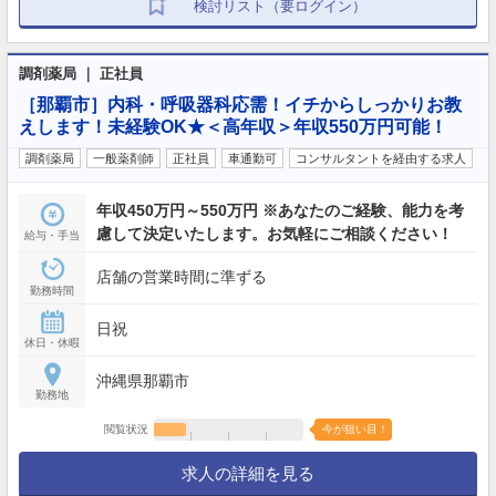
検討リスト（要ログイン）
調剤薬局 ｜ 正社員
［那覇市］内科・呼吸器科応需！イチからしっかりお教
えします！未経験OK★＜高年収＞年収550万円可能！
調剤薬局
一般薬剤師
正社員
車通勤可
コンサルタントを経由する求人
年収450万円～550万円 ※あなたのご経験、能力を考
慮して決定いたします。お気軽にご相談ください！
給与・手当
店舗の営業時間に準ずる
勤務時間
日祝
休日・休暇
沖縄県那覇市
勤務地
閲覧状況
今が狙い目！
求人の詳細を見る