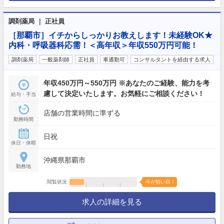
調剤薬局 ｜ 正社員
［那覇市］イチからしっかりお教えします！未経験OK★
内科・呼吸器科応需！＜高年収＞年収550万円可能！
調剤薬局
一般薬剤師
正社員
車通勤可
コンサルタントを経由する求人
年収450万円～550万円 ※あなたのご経験、能力を考
慮して決定いたします。お気軽にご相談ください！
給与・手当
店舗の営業時間に準ずる
勤務時間
日祝
休日・休暇
沖縄県那覇市
勤務地
閲覧状況
今が狙い目！
求人の詳細を見る