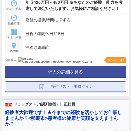
年収420万円～480万円 ※あなたのご経験、能力を考
慮して決定いたします。お気軽にご相談ください！
給与・手当
店舗の営業時間に準ずる
勤務時間
日祝 / 年間休日115日
休日・休暇
沖縄県那覇市
勤務地
閲覧状況
今が狙い目！
求人の詳細を見る
検討リスト（要ログイン）
ドラッグストア(調剤併設) ｜ 正社員
NEW
経験者大歓迎です！★今までの経験を活かしてお仕事し
ませんか？<那覇市>患者様の健康と笑顔を支えません
か？