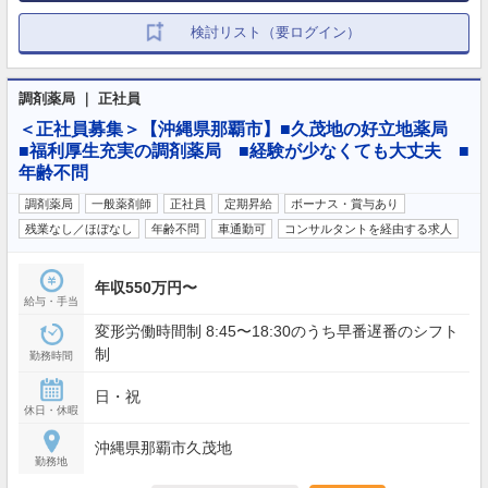
検討リスト（要ログイン）
調剤薬局 ｜ 正社員
＜正社員募集＞【沖縄県那覇市】■久茂地の好立地薬局
■福利厚生充実の調剤薬局 ■経験が少なくても大丈夫 ■
年齢不問
調剤薬局
一般薬剤師
正社員
定期昇給
ボーナス・賞与あり
残業なし／ほぼなし
年齢不問
車通勤可
コンサルタントを経由する求人
年収550万円〜
給与・手当
変形労働時間制 8:45〜18:30のうち早番遅番のシフト
制
勤務時間
日・祝
休日・休暇
沖縄県那覇市久茂地
勤務地