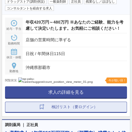
ドラッグストア(調剤併設)
一般薬剤師
正社員
残業なし／ほぼなし
コンサルタントを経由する求人
年収420万円～480万円 ※あなたのご経験、能力を考
慮して決定いたします。お気軽にご相談ください！
給与・手当
店舗の営業時間に準ずる
勤務時間
日祝 / 年間休日115日
休日・休暇
沖縄県那覇市
勤務地
閲覧状況
今が狙い目！
求人の詳細を見る
検討リスト（要ログイン）
調剤薬局 ｜ 正社員