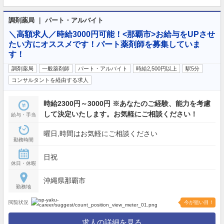
調剤薬局 ｜ パート・アルバイト
＼高額求人／時給3000円可能！<那覇市>お給与をUPさせ
たい方にオススメです！パート薬剤師を募集していま
す！
調剤薬局
一般薬剤師
パート・アルバイト
時給2,500円以上
駅5分
コンサルタントを経由する求人
時給2300円～3000円 ※あなたのご経験、能力を考慮
して決定いたします。お気軽にご相談ください！
給与・手当
曜日,時間はお気軽にご相談ください
勤務時間
日祝
休日・休暇
沖縄県那覇市
勤務地
閲覧状況
今が狙い目！
求人の詳細を見る