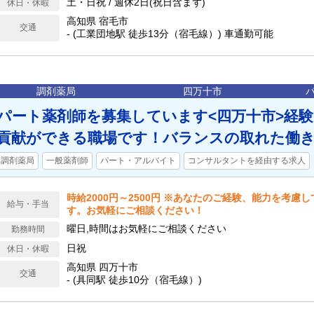
土・日祝 / 週休2日(祝日含まず)
休日・休暇
高知県 宿毛市
交通
- (工業団地駅 徒歩13分（宿毛線）) 車通勤可能
調剤薬局
四万十市
パート薬剤師を募集しています<四万十市>経
貢献ができる職場です！バランスの取れた働
調剤薬局
一般薬剤師
パート・アルバイト
コンサルタントを経由する求人
時給2000円～2500円 ※あなたのご経験、能力を考慮
給与・手当
す。お気軽にご相談ください！
曜日,時間はお気軽にご相談ください
勤務時間
日祝
休日・休暇
高知県 四万十市
交通
- (具同駅 徒歩10分（宿毛線）)