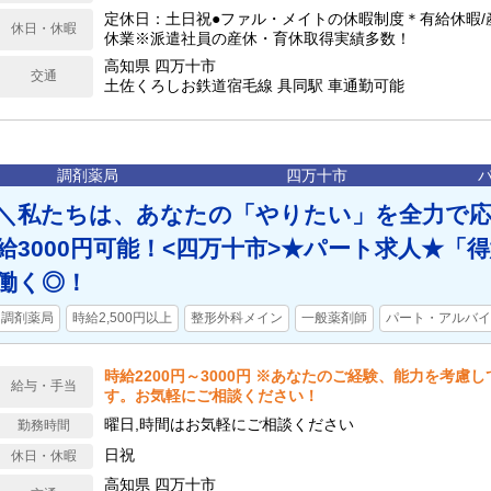
定休日：土日祝●ファル・メイトの休暇制度＊有給休暇/
休日・休暇
休業※派遣社員の産休・育休取得実績多数！
高知県 四万十市
交通
土佐くろしお鉄道宿毛線 具同駅 車通勤可能
調剤薬局
四万十市
＼私たちは、あなたの「やりたい」を全力で応
給3000円可能！<四万十市>★パート求人★「
働く◎！
調剤薬局
時給2,500円以上
整形外科メイン
一般薬剤師
パート・アルバイ
時給2200円～3000円 ※あなたのご経験、能力を考慮
給与・手当
す。お気軽にご相談ください！
曜日,時間はお気軽にご相談ください
勤務時間
日祝
休日・休暇
高知県 四万十市