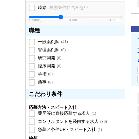
時給
検索条件に含めない
1,500円
3,000円
4,500円
職種
一般薬剤師
(
41
)
管理薬剤師
(
0
)
研究開発
(
0
)
臨床開発
(
0
)
学術
(
0
)
薬事
(
0
)
こだわり条件
応募方法・スピード入社
薬局等に直接応募する求人
(
1
)
コンサルタントを経由する求人
(
39
)
急募／条件UP・スピード入社
(
1
)
給与