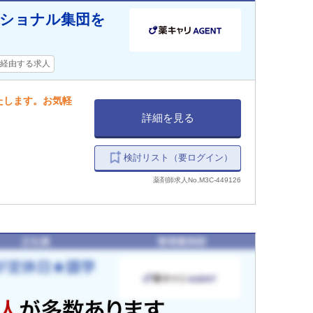
ッショナル集団を
経由する求人
たします。お気軽
詳細を見る
検討リスト（要ログイン）
薬剤師求人No.M3C-449126