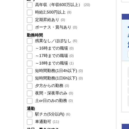
高年収（年収600万以上）
(
20
)
時給2,500円以上
(
8
)
定期昇給あり
(
0
)
ボーナス・賞与あり
(
0
)
勤務時間
残業なし／ほぼなし
(
6
)
～16時までの職場
(
0
)
～17時までの職場
(
0
)
～18時までの職場
(
1
)
短時間勤務(1日4h以下)
(
0
)
短時間勤務(1日6h以下)
(
0
)
夕方からの勤務
(
0
)
夜間・深夜帯のみ
(
0
)
土or日のみの勤務
(
0
)
通勤
駅チカ(5分以内)
(
6
)
車通勤可
(
11
)