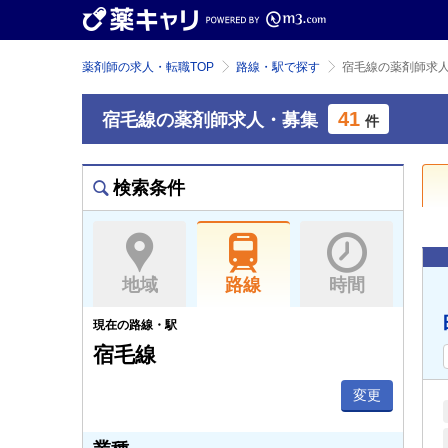
薬剤師の求人・転職TOP
路線・駅で探す
宿毛線の薬剤師求
41
宿毛線の薬剤師求人・募集
件
検索条件
地域
路線
時間
現在の路線・駅
宿毛線
変更