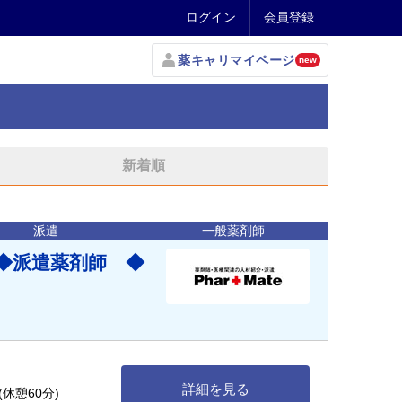
ログイン
会員登録
薬キャリマイページ
new
新着順
派遣
一般薬剤師
◆派遣薬剤師 ◆
詳細を見る
(休憩60分)