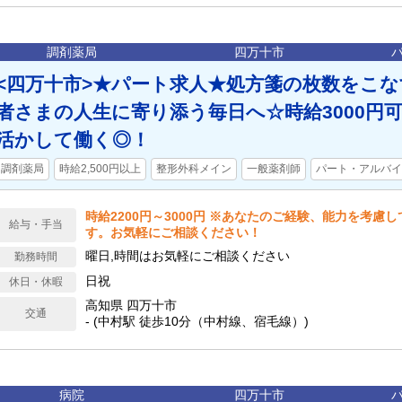
調剤薬局
四万十市
<四万十市>★パート求人★処方箋の枚数をこ
者さまの人生に寄り添う毎日へ☆時給3000円
活かして働く◎！
調剤薬局
時給2,500円以上
整形外科メイン
一般薬剤師
パート・アルバイ
時給2200円～3000円 ※あなたのご経験、能力を考慮
給与・手当
す。お気軽にご相談ください！
曜日,時間はお気軽にご相談ください
勤務時間
日祝
休日・休暇
高知県 四万十市
交通
- (中村駅 徒歩10分（中村線、宿毛線）)
病院
四万十市