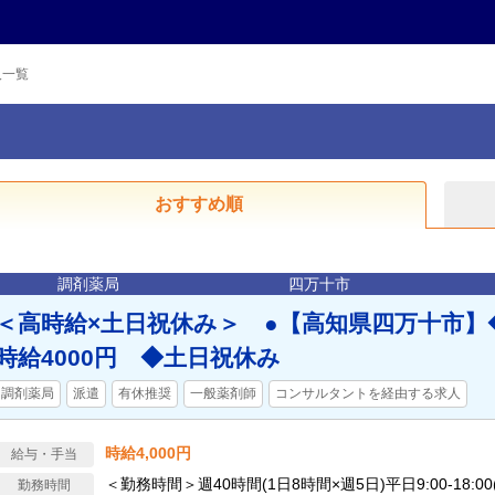
人一覧
おすすめ順
調剤薬局
四万十市
＜高時給×土日祝休み＞ ●【高知県四万十市】
時給4000円 ◆土日祝休み
調剤薬局
派遣
有休推奨
一般薬剤師
コンサルタントを経由する求人
時給4,000円
給与・手当
＜勤務時間＞週40時間(1日8時間×週5日)平日9:00-18:00
勤務時間