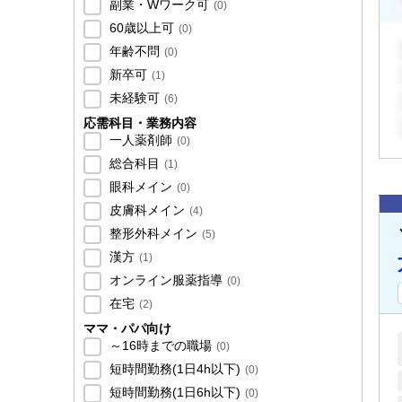
副業・Wワーク可
(
0
)
60歳以上可
(
0
)
年齢不問
(
0
)
新卒可
(
1
)
未経験可
(
6
)
応需科目・業務内容
一人薬剤師
(
0
)
総合科目
(
1
)
眼科メイン
(
0
)
皮膚科メイン
(
4
)
整形外科メイン
(
5
)
漢方
(
1
)
オンライン服薬指導
(
0
)
在宅
(
2
)
ママ・パパ向け
～16時までの職場
(
0
)
短時間勤務(1日4h以下)
(
0
)
短時間勤務(1日6h以下)
(
0
)