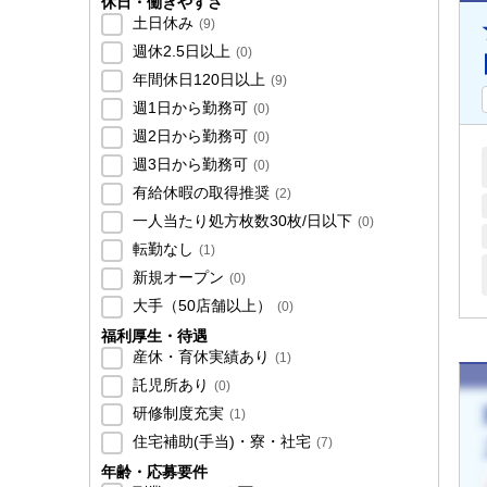
休日・働きやすさ
土日休み
(
9
)
週休2.5日以上
(
0
)
年間休日120日以上
(
9
)
週1日から勤務可
(
0
)
週2日から勤務可
(
0
)
週3日から勤務可
(
0
)
有給休暇の取得推奨
(
2
)
一人当たり処方枚数30枚/日以下
(
0
)
転勤なし
(
1
)
新規オープン
(
0
)
大手（50店舗以上）
(
0
)
福利厚生・待遇
産休・育休実績あり
(
1
)
託児所あり
(
0
)
研修制度充実
(
1
)
住宅補助(手当)・寮・社宅
(
7
)
年齢・応募要件