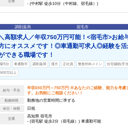
交通
- (中村駅 徒歩10分（中村線、宿毛線）)
調剤薬局
宿毛市
＼高額求人／年収750万円可能！<宿毛市>お給
方にオススメです！◎車通勤可求人◎経験を活
ができる職場です！
駅5分
車通勤可
調剤薬局
漢方
正社員
整形外科メイン
住宅補助(手
600万以上
年収650万円～750万円 ※あなたのご経験、能力を考
給与・手当
す。お気軽にご相談ください！
勤務地の営業時間に準ずる
勤務時間
日祝
休日・休暇
高知県 宿毛市
交通
- (宿毛駅 徒歩2分（宿毛線）) 車通勤可能