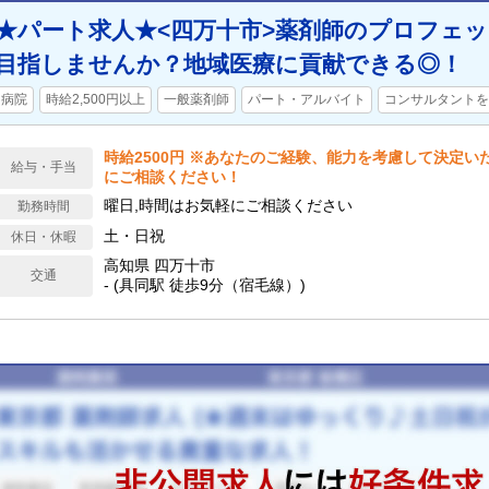
★パート求人★<四万十市>薬剤師のプロフェ
目指しませんか？地域医療に貢献できる◎！
病院
時給2,500円以上
一般薬剤師
パート・アルバイト
コンサルタントを
時給2500円 ※あなたのご経験、能力を考慮して決定い
給与・手当
にご相談ください！
曜日,時間はお気軽にご相談ください
勤務時間
土・日祝
休日・休暇
高知県 四万十市
交通
- (具同駅 徒歩9分（宿毛線）)