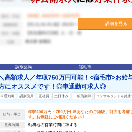
詳細を見る
調剤薬局
宿毛市
＼高額求人／年収750万円可能！<宿毛市>お給
方にオススメです！◎車通勤可求人◎
車通勤可
調剤薬局
正社員
土日休み
一般薬剤師
コンサルタントを経由
年収400万円～750万円 ※あなたのご経験、能力を考
給与・手当
す。お気軽にご相談ください！
勤務地の営業時間に準ずる
勤務時間