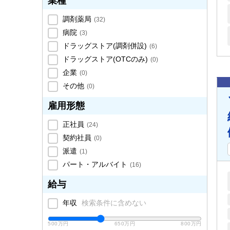
業種
調剤薬局
(
32
)
病院
(
3
)
ドラッグストア(調剤併設)
(
6
)
ドラッグストア(OTCのみ)
(
0
)
企業
(
0
)
その他
(
0
)
雇用形態
正社員
(
24
)
契約社員
(
0
)
派遣
(
1
)
パート・アルバイト
(
16
)
給与
年収
検索条件に含めない
500万円
650万円
800万円