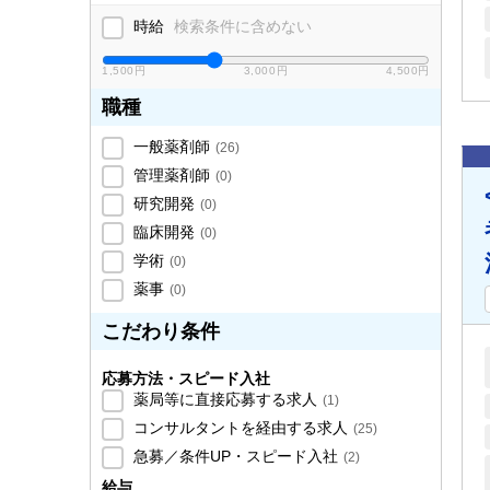
時給
検索条件に含めない
1,500円
3,000円
4,500円
職種
一般薬剤師
(
26
)
管理薬剤師
(
0
)
研究開発
(
0
)
臨床開発
(
0
)
学術
(
0
)
薬事
(
0
)
こだわり条件
応募方法・スピード入社
薬局等に直接応募する求人
(
1
)
コンサルタントを経由する求人
(
25
)
急募／条件UP・スピード入社
(
2
)
給与