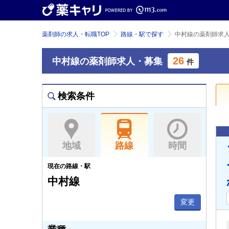
薬剤師の求人・転職TOP
路線・駅で探す
中村線の薬剤師求
26
中村線の薬剤師求人・募集
件
検索条件
地域
路線
時間
現在の路線・駅
中村線
変更