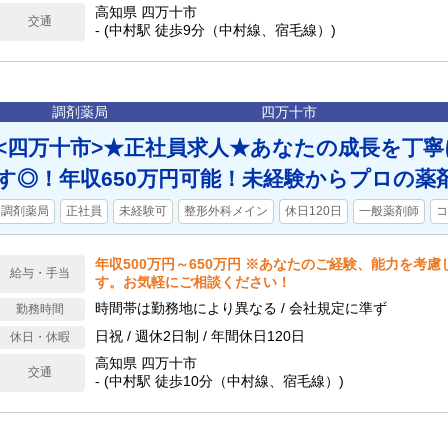
高知県 四万十市
交通
- (中村駅 徒歩9分（中村線、宿毛線）)
調剤薬局
四万十市
<四万十市>★正社員求人★あなたの成長を丁
す◎！年収650万円可能！未経験からプロの薬
調剤薬局
正社員
未経験可
整形外科メイン
休日120日
一般薬剤師
コ
年収500万円～650万円 ※あなたのご経験、能力を考
給与・手当
す。お気軽にご相談ください！
時間帯は勤務地により異なる / 会社規定に準ず
勤務時間
日祝 / 週休2日制 / 年間休日120日
休日・休暇
高知県 四万十市
交通
- (中村駅 徒歩10分（中村線、宿毛線）)