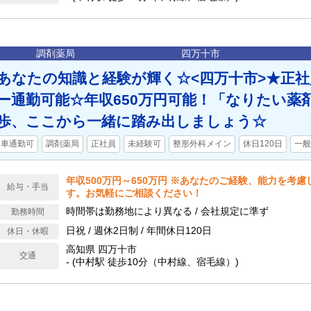
調剤薬局
四万十市
あなたの知識と経験が輝く☆<四万十市>★正
ー通勤可能☆年収650万円可能！「なりたい薬
歩、ここから一緒に踏み出しましょう☆
車通勤可
調剤薬局
正社員
未経験可
整形外科メイン
休日120日
一般
年収500万円～650万円 ※あなたのご経験、能力を考
給与・手当
す。お気軽にご相談ください！
時間帯は勤務地により異なる / 会社規定に準ず
勤務時間
日祝 / 週休2日制 / 年間休日120日
休日・休暇
高知県 四万十市
交通
- (中村駅 徒歩10分（中村線、宿毛線）)