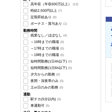
高年収（年収600万以上）
(
13
)
時給2,500円以上
(
7
)
定期昇給あり
(
0
)
ボーナス・賞与あり
(
1
)
勤務時間
残業なし／ほぼなし
(
4
)
～16時までの職場
(
0
)
～17時までの職場
(
0
)
～18時までの職場
(
0
)
短時間勤務(1日4h以下)
(
0
)
短時間勤務(1日6h以下)
(
0
)
夕方からの勤務
(
0
)
夜間・深夜帯のみ
(
0
)
土or日のみの勤務
(
0
)
通勤
駅チカ(5分以内)
(
5
)
車通勤可
(
5
)