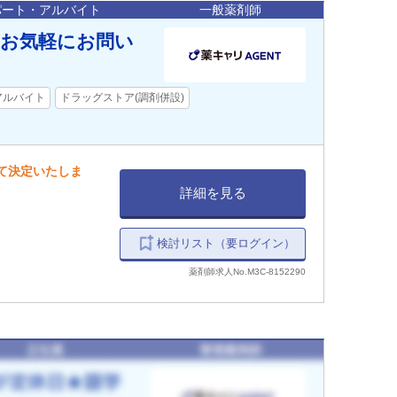
パート・アルバイト
一般薬剤師
はお気軽にお問い
アルバイト
ドラッグストア(調剤併設)
して決定いたしま
詳細を見る
検討リスト（要ログイン）
薬剤師求人No.M3C-8152290