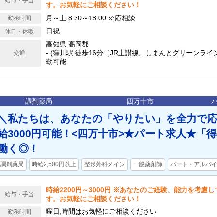
給与・手当
す。お気軽にご相談ください！
月～土 8:30～18:00 ※応相談
勤務時間
日祝
休日・休暇
高知県 高岡郡
- (窪川駅 徒歩16分（JR土讃線、しまんとグリーンライ
交通
勤可能
調剤薬局
四万十市
＼私たちは、あなたの「やりたい」を全力で応
給3000円可能！<四万十市>★パート求人★「
働く◎！
調剤薬局
時給2,500円以上
整形外科メイン
一般薬剤師
パート・アルバイ
時給2200円～3000円 ※あなたのご経験、能力を考慮
給与・手当
す。お気軽にご相談ください！
曜日,時間はお気軽にご相談ください
勤務時間