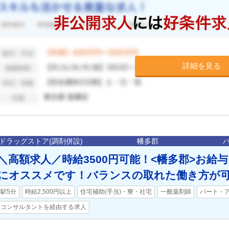
詳細を見る
ドラッグストア(調剤併設)
幡多郡
＼高額求人／時給3500円可能！<幡多郡>お給
にオススメです！バランスの取れた働き方が
駅5分
時給2,500円以上
住宅補助(手当)・寮・社宅
一般薬剤師
パート・
コンサルタントを経由する求人