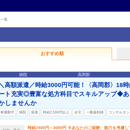
人一覧
おすすめ順
病院
高岡郡
＼高額派遣／時給3000円可能！〈高岡郡〉18
ート充実◎豊富な処方科目でスキルアップ◆あ
かしませんか
車通勤可
病院
派遣
時給2,500円以上
在宅
一般薬剤師
コンサルタン
時給2400円～3000円 ※あなたのご経験、能力を考慮