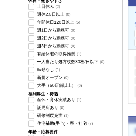
休日・働きやすさ
土日休み
(
2
)
週休2.5日以上
(
0
)
年間休日120日以上
(
5
)
週1日から勤務可
(
0
)
週2日から勤務可
(
0
)
週3日から勤務可
(
0
)
有給休暇の取得推奨
(
1
)
一人当たり処方枚数30枚/日以下
(
0
)
転勤なし
(
1
)
新規オープン
(
0
)
大手（50店舗以上）
(
0
)
福利厚生・待遇
産休・育休実績あり
(
1
)
託児所あり
(
0
)
研修制度充実
(
1
)
住宅補助(手当)・寮・社宅
(
7
)
年齢・応募要件