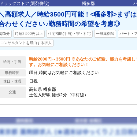
ドラッグストア(調剤併設)
幡多郡
＼高額求人／時給3500円可能！<幡多郡>まず
合わせください♪勤務時間の希望を考慮◎
駅5分
時給2,500円以上
住宅補助(手当)・寮・社宅
一般薬剤師
パート・
コンサルタントを経由する求人
時給2000円～3500円 ※あなたのご経験、能力を考慮
給与・手当
す。お気軽にご相談ください！
曜日,時間はお気軽にご相談ください
勤務時間
日祝
休日・休暇
高知県 幡多郡
交通
土佐入野駅 徒歩2分（中村線）