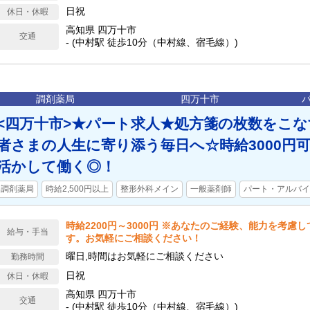
日祝
休日・休暇
高知県 四万十市
交通
- (中村駅 徒歩10分（中村線、宿毛線）)
調剤薬局
四万十市
<四万十市>★パート求人★処方箋の枚数をこ
者さまの人生に寄り添う毎日へ☆時給3000円
活かして働く◎！
調剤薬局
時給2,500円以上
整形外科メイン
一般薬剤師
パート・アルバイ
時給2200円～3000円 ※あなたのご経験、能力を考慮
給与・手当
す。お気軽にご相談ください！
曜日,時間はお気軽にご相談ください
勤務時間
日祝
休日・休暇
高知県 四万十市
交通
- (中村駅 徒歩10分（中村線、宿毛線）)