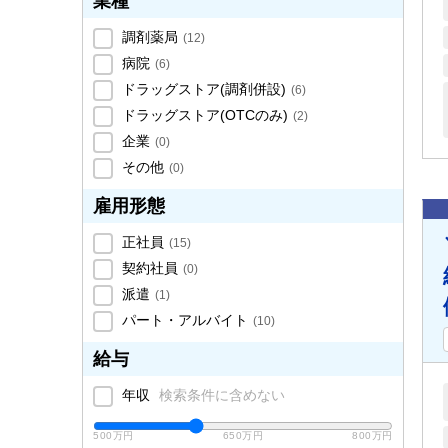
業種
調剤薬局
(
12
)
病院
(
6
)
ドラッグストア(調剤併設)
(
6
)
ドラッグストア(OTCのみ)
(
2
)
企業
(
0
)
その他
(
0
)
雇用形態
正社員
(
15
)
契約社員
(
0
)
派遣
(
1
)
パート・アルバイト
(
10
)
給与
年収
検索条件に含めない
500万円
650万円
800万円