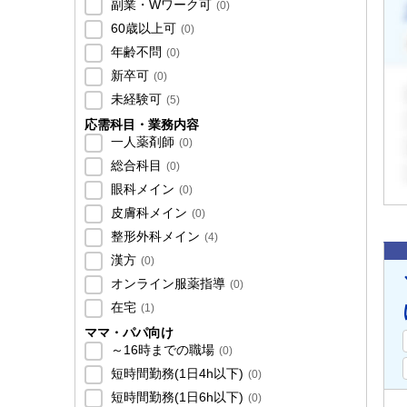
副業・Wワーク可
(
0
)
60歳以上可
(
0
)
年齢不問
(
0
)
新卒可
(
0
)
未経験可
(
5
)
応需科目・業務内容
一人薬剤師
(
0
)
総合科目
(
0
)
眼科メイン
(
0
)
皮膚科メイン
(
0
)
整形外科メイン
(
4
)
漢方
(
0
)
オンライン服薬指導
(
0
)
在宅
(
1
)
ママ・パパ向け
～16時までの職場
(
0
)
短時間勤務(1日4h以下)
(
0
)
短時間勤務(1日6h以下)
(
0
)