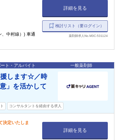
詳細を見る
検討リスト（要ログイン）
ン、中村線）) 車通
薬剤師求人No.M3C-531124
パート・アルバイト
一般薬剤師
援します☆／時
得意」を活かして
ト
コンサルタントを経由する求人
して決定いたしま
詳細を見る