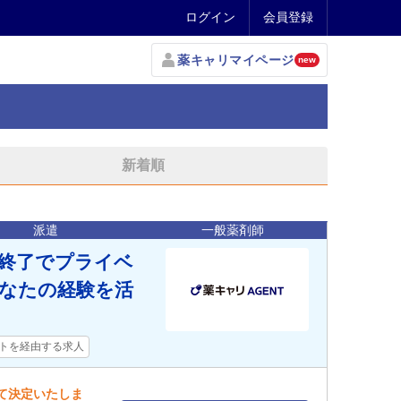
ログイン
会員登録
薬キャリマイページ
new
新着順
派遣
一般薬剤師
時終了でプライベ
なたの経験を活
トを経由する求人
して決定いたしま