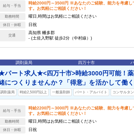
時給2000円～3500円 ※あなたのご経験、能力を考慮
給与・手当
す。お気軽にご相談ください！
曜日,時間はお気軽にご相談ください
勤務時間
日祝
休日・休暇
高知県 幡多郡
交通
- (土佐入野駅 徒歩2分（中村線）)
調剤薬局
四万十市
★パート求人★<四万十市>時給3000円可能！
緒につくりませんか？「得意」を活かして働く
調剤薬局
時給2,500円以上
一般薬剤師
パート・アルバイト
コンサルタン
時給2200円～3000円 ※あなたのご経験、能力を考慮
給与・手当
す。お気軽にご相談ください！
曜日,時間はお気軽にご相談ください
勤務時間
日祝
休日・休暇