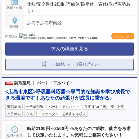
休暇/完全週休2日制/有給休暇/産休・育休(取得実勢あ
休日・休暇
り)
広島県広島市南区
勤務地
閲覧状況
今が狙い目！
求人の詳細を見る
検討リスト（要ログイン）
調剤薬局 ｜ パート・アルバイト
NEW
<広島市東区>呼吸器科応需☆専門的な知識を学び成長で
きる環境です！あなたの頑張りが成長に繋がる♪
調剤薬局
一般薬剤師
パート・アルバイト
住宅補助(手当)・寮・社宅
土日休み
在宅
コンサルタントを経由する求人
時給2100円～2500円 ※あなたのご経験、能力を考慮
して決定いたします。お気軽にご相談ください！
給与・手当