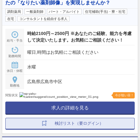
たの「なりたい薬剤師像」を実現しませんか？
調剤薬局
一般薬剤師
パート・アルバイト
住宅補助(手当)・寮・社宅
在宅
コンサルタントを経由する求人
時給2100円～2500円 ※あなたのご経験、能力を考慮
して決定いたします。お気軽にご相談ください！
給与・手当
曜日,時間はお気軽にご相談ください
勤務時間
水曜
休日・休暇
広島県広島市中区
勤務地
閲覧状況
今が狙い目！
求人の詳細を見る
検討リスト（要ログイン）