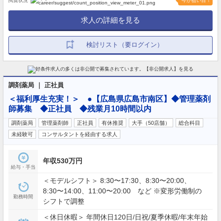
閲覧状況
今が狙い目！
求人の詳細を見る
検討リスト（要ログイン）
調剤薬局 ｜ 正社員
＜福利厚生充実！＞ ●【広島県広島市南区】◆管理薬剤
師募集 ◆正社員 ◆残業月10時間以内
調剤薬局
管理薬剤師
正社員
有休推奨
大手（50店舗）
総合科目
未経験可
コンサルタントを経由する求人
年収530万円
給与・手当
＜モデルシフト＞ 8:30〜17:30、8:30〜20:00、
8:30〜14:00、11:00〜20:00 など ※変形労働制の
勤務時間
シフトで調整
＜休日休暇＞ 年間休日120日/日祝/夏季休暇/年末年始