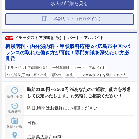
求人の詳細を見る
検討リスト（要ログイン）
ドラッグストア(調剤併設) ｜ パート・アルバイト
NEW
糖尿病科・内分泌内科・甲状腺科応需☆<広島市中区>バ
ランスの取れた働き方が可能！専門知識を深めたい方必
見◎
ドラッグストア(調剤併設)
一般薬剤師
パート・アルバイト
住宅補助(手当)・寮・社宅
駅5分
在宅
コンサルタントを経由する求人
時給2100円～2500円 ※あなたのご経験、能力を考慮
して決定いたします。お気軽にご相談ください！
給与・手当
曜日,時間はお気軽にご相談ください
勤務時間
日祝
休日・休暇
広島県広島市中区