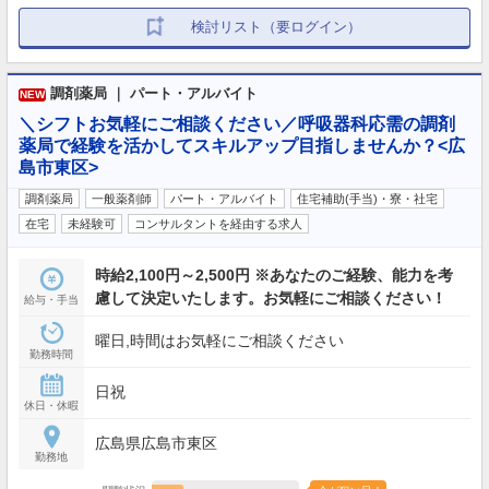
検討リスト（要ログイン）
調剤薬局 ｜ パート・アルバイト
NEW
＼シフトお気軽にご相談ください／呼吸器科応需の調剤
薬局で経験を活かしてスキルアップ目指しませんか？<広
島市東区>
調剤薬局
一般薬剤師
パート・アルバイト
住宅補助(手当)・寮・社宅
在宅
未経験可
コンサルタントを経由する求人
時給2,100円～2,500円 ※あなたのご経験、能力を考
慮して決定いたします。お気軽にご相談ください！
給与・手当
曜日,時間はお気軽にご相談ください
勤務時間
日祝
休日・休暇
広島県広島市東区
勤務地