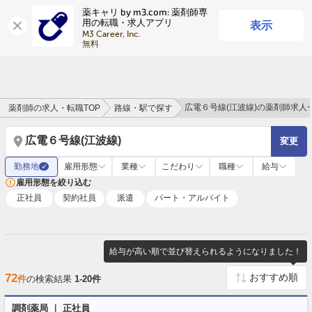
薬キャリ by m3.com: 薬剤師専
表示
用の転職・求人アプリ
ログイン
会員登録
M3 Career, Inc.

無料
広電６号線(江波線)の薬剤師求人
薬剤師の求人・転職TOP
路線・駅で探す
広電６号線(江波線)
変更
勤務地
雇用形態
業種
こだわり
職種
給与
✓
雇用形態を絞り込む
正社員
契約社員
派遣
パート・アルバイト
給与が高い順で並び替えられるようになりました！
72
件
の検索結果
1-20件
調剤薬局 ｜ 正社員