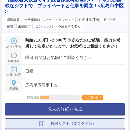
軟なシフトで、プライベートと仕事を両立！<広島市中区
>
調剤薬局
一般薬剤師
パート・アルバイト
住宅補助(手当)・寮・社宅
在宅
未経験可
コンサルタントを経由する求人
時給2,100円～2,500円 ※あなたのご経験、能力を考
慮して決定いたします。お気軽にご相談ください！
給与・手当
曜日,時間はお気軽にご相談ください
勤務時間
日祝
休日・休暇
広島県広島市中区
勤務地
閲覧状況
今が狙い目！
求人の詳細を見る
検討リスト（要ログイン）