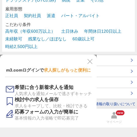
雇用形態
正社員
契約社員
派遣
パート・アルバイト
こだわり条件
高年収（年収600万以上）
土日休み
年間休日120日以上
未経験可
残業なし／ほぼなし
60歳以上可
時給2,500円以上
TOP
m3.comログインで
求人探しがもっと便利に
最近チェックした求人一覧
薬剤師の転職成功ガイド
希望に合う新着求人を通知
コンサルタントに転職相談
人気求人を通知メールで逃さずキャッチ
検討中の求人を保存
利用規約
個人情報の取り扱いについて
求人をキープして、比較・検討できる
応募フォームの入力が簡単に
new
基本情報の入力省略で即応募完了
検索
検討リスト
マイページ
m3.comにログイン