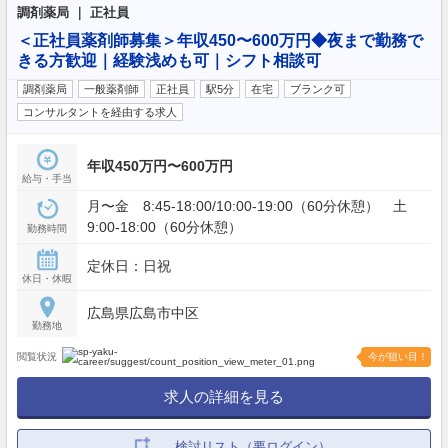
調剤薬局 ｜ 正社員
＜正社員薬剤師募集＞年収450〜600万円◆夜まで勤務で
きる方歓迎｜経験浅めも可｜シフト相談可
調剤薬局
一般薬剤師
正社員
駅5分
在宅
ブランク可
コンサルタントを経由する求人
年収450万円〜600万円
給与・手当
月〜金 8:45-18:00/10:00-19:00（60分休憩） 土
9:00-18:00（60分休憩）
勤務時間
定休日：日祝
休日・休暇
広島県広島市中区
勤務地
閲覧状況
今が狙い目！
求人の詳細を見る
検討リスト（要ログイン）