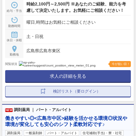
時給2,100円～2,500円 ※あなたのご経験、能力を考
慮して決定いたします。お気軽にご相談ください！
給与・手当
曜日,時間はお気軽にご相談ください
勤務時間
土・日祝
休日・休暇
広島県広島市東区
勤務地
閲覧状況
今が狙い目！
求人の詳細を見る
検討リスト（要ログイン）
調剤薬局 ｜ パート・アルバイト
NEW
働きやすい◎<広島市中区>経験を活かせる環境◎状況や
環境が変化しても安心のシフト柔軟対応です♪
調剤薬局
一般薬剤師
パート・アルバイト
住宅補助(手当)・寮・社宅