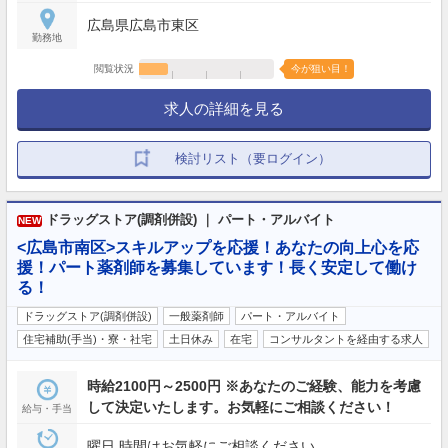
広島県広島市東区
勤務地
閲覧状況
今が狙い目！
求人の詳細を見る
検討リスト（要ログイン）
ドラッグストア(調剤併設) ｜ パート・アルバイト
NEW
<広島市南区>スキルアップを応援！あなたの向上心を応
援！パート薬剤師を募集しています！長く安定して働け
る！
ドラッグストア(調剤併設)
一般薬剤師
パート・アルバイト
住宅補助(手当)・寮・社宅
土日休み
在宅
コンサルタントを経由する求人
時給2100円～2500円 ※あなたのご経験、能力を考慮
して決定いたします。お気軽にご相談ください！
給与・手当
曜日,時間はお気軽にご相談ください