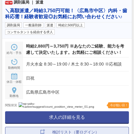
調剤薬局 ｜ 派遣
NEW
＼高額派遣／時給3,750円可能！〈広島市中区〉内科・歯
科応需！経験者歓迎◎お気軽にお問い合わせください♪
調剤薬局
一般薬剤師
派遣
時給2,500円以上
コンサルタントを経由する求人
時給2,880円～3,750円 ※あなたのご経験、能力を考
慮して決定いたします。お気軽にご相談ください！
給与・手当
月火水金 8:30～19:00 / 木土 8:30～18:00 ※応相談
勤務時間
日祝
休日・休暇
広島県広島市中区
勤務地
閲覧状況
今が狙い目！
求人の詳細を見る
検討リスト（要ログイン）