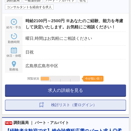
調剤薬局
一般薬剤師
パート・アルバイト
在宅
コンサルタントを経由する求人
時給2100円～2500円 ※あなたのご経験、能力を考慮
して決定いたします。お気軽にご相談ください！
給与・手当
曜日,時間はお気軽にご相談ください
勤務時間
日祝
休日・休暇
広島県広島市中区
勤務地
閲覧状況
今が狙い目！
求人の詳細を見る
検討リスト（要ログイン）
調剤薬局 ｜ パート・アルバイト
NEW
【経験者大歓迎です】総合診療科応需のパート求人◎柔