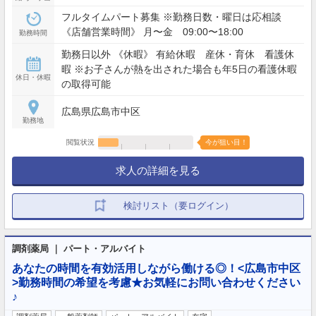
フルタイムパート募集 ※勤務日数・曜日は応相談
《店舗営業時間》 月〜金 09:00〜18:00
勤務時間
勤務日以外 《休暇》 有給休暇 産休・育休 看護休
暇 ※お子さんが熱を出された場合も年5日の看護休暇
休日・休暇
の取得可能
広島県広島市中区
勤務地
閲覧状況
今が狙い目！
求人の詳細を見る
検討リスト（要ログイン）
調剤薬局 ｜ パート・アルバイト
あなたの時間を有効活用しながら働ける◎！<広島市中区
>勤務時間の希望を考慮★お気軽にお問い合わせください
♪