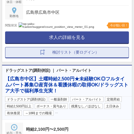
休日・休暇
広島県広島市中区
勤務地
閲覧状況
今が狙い目！
求人の詳細を見る
検討リスト（要ログイン）
ドラッグストア(調剤併設) ｜ パート・アルバイト
【広島市中区】土曜時給2,500円★未経験OK◎フルタイ
ムパート募集◎産育休＆看護休暇の取得OK/ドラッグスト
ア大手で福利厚生充実！
ドラッグストア(調剤併設)
一般薬剤師
パート・アルバイト
定期昇給
時給2,500円以上
ボーナス・賞与あり
残業なし／ほぼなし
土日休み
…
有休推奨
～18時までの職場
時給2,100円〜2,500円
給与・手当