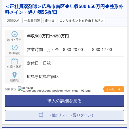
＜正社員薬剤師＞広島市南区◆年収500-650万円◆整形外
科メイン・処方箋55枚/日
調剤薬局
一般薬剤師
正社員
コンサルタントを経由する求人
年収500万円〜650万円
給与・手当
営業時間：月～金 8:30-20:00 土 8:30-17:00
勤務時間
定休日：日祝
休日・休暇
広島県広島市南区
勤務地
閲覧状況
今が狙い目！
求人の詳細を見る
検討リスト（要ログイン）