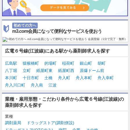
初めての方へ
m3.com会員になって便利なサービスを使おう
広電６号線(江波線)にある駅から薬剤師求人を探す
広島駅
猿猴橋町
的場町
稲荷町
銀山町
胡町
八丁堀
立町
紙屋町東
紙屋町西
原爆ドーム前
本川町
十日市町
土橋
舟入町
舟入本町
舟入幸町
舟入川口町
舟入南
江波
業種・雇用形態・こだわり条件から広電６号線(江波線)の
薬剤師求人を探す
業種
調剤薬局
ドラッグストア(調剤併設)
ドラッグストア(OTCのみ)
病院
企業
その他