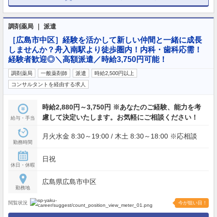
調剤薬局 ｜ 派遣
［広島市中区］経験を活かして新しい仲間と一緒に成長
しませんか？舟入南駅より徒歩圏内！内科・歯科応需！
経験者歓迎◎＼高額派遣／時給3,750円可能！
調剤薬局
一般薬剤師
派遣
時給2,500円以上
コンサルタントを経由する求人
時給2,880円～3,750円 ※あなたのご経験、能力を考
慮して決定いたします。お気軽にご相談ください！
給与・手当
月火水金 8:30～19:00 / 木土 8:30～18:00 ※応相談
勤務時間
日祝
休日・休暇
広島県広島市中区
勤務地
閲覧状況
今が狙い目！