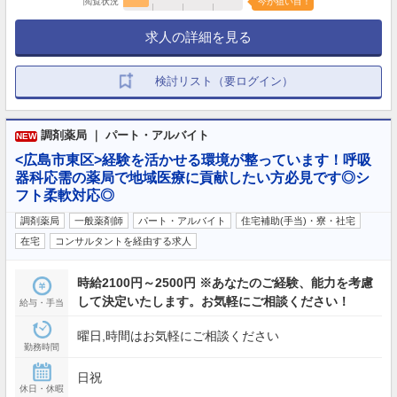
閲覧状況
今が狙い目！
求人の詳細を見る
検討リスト（要ログイン）
調剤薬局 ｜ パート・アルバイト
NEW
<広島市東区>経験を活かせる環境が整っています！呼吸
器科応需の薬局で地域医療に貢献したい方必見です◎シ
フト柔軟対応◎
調剤薬局
一般薬剤師
パート・アルバイト
住宅補助(手当)・寮・社宅
在宅
コンサルタントを経由する求人
時給2100円～2500円 ※あなたのご経験、能力を考慮
して決定いたします。お気軽にご相談ください！
給与・手当
曜日,時間はお気軽にご相談ください
勤務時間
日祝
休日・休暇