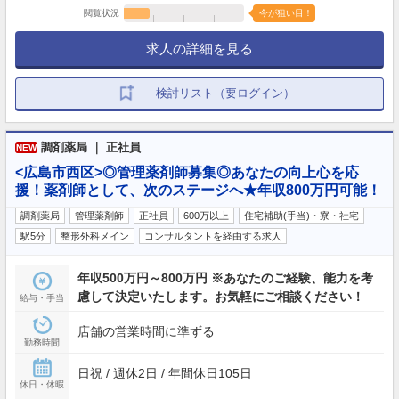
閲覧状況
今が狙い目！
求人の詳細を見る
検討リスト（要ログイン）
調剤薬局 ｜ 正社員
NEW
<広島市西区>◎管理薬剤師募集◎あなたの向上心を応
援！薬剤師として、次のステージへ★年収800万円可能！
調剤薬局
管理薬剤師
正社員
600万以上
住宅補助(手当)・寮・社宅
駅5分
整形外科メイン
コンサルタントを経由する求人
年収500万円～800万円 ※あなたのご経験、能力を考
慮して決定いたします。お気軽にご相談ください！
給与・手当
店舗の営業時間に準ずる
勤務時間
日祝 / 週休2日 / 年間休日105日
休日・休暇