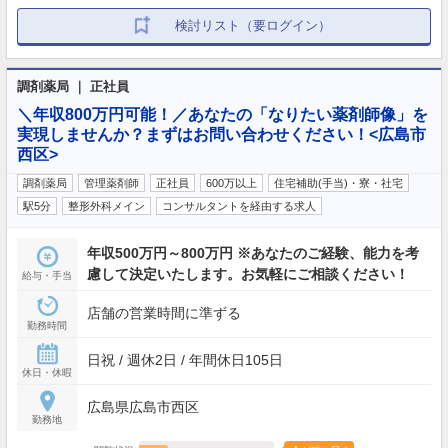
検討リスト（要ログイン）
調剤薬局 ｜ 正社員
＼年収800万円可能！／あなたの「なりたい薬剤師像」を
実現しませんか？まずはお問い合わせください！<広島市
西区>
調剤薬局
管理薬剤師
正社員
600万以上
住宅補助(手当)・寮・社宅
駅5分
整形外科メイン
コンサルタントを経由する求人
年収500万円～800万円 ※あなたのご経験、能力を考
慮して決定いたします。お気軽にご相談ください！
給与・手当
店舗の営業時間に準ずる
勤務時間
日祝 / 週休2日 / 年間休日105日
休日・休暇
広島県広島市西区
勤務地