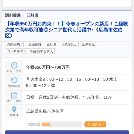
調剤薬局 ｜ 正社員
【年収650万円お約束！！】今春オープンの新店！ご経験
次第で高年収可能◎シニア世代も活躍中♪《広島市佐伯
区》
調剤薬局
一般薬剤師
正社員
600万以上
定期昇給
コンサルタントを経由する求人
年収650万円〜700万円
給与・手当
月火木金9：00〜12：30 15：00〜18：30 水土
9：00〜12：30
勤務時間
日祝 週休2日制・有給休暇、年末年始、ほか
休日・休暇
広島県広島市佐伯区
勤務地
閲覧状況
今が狙い目！