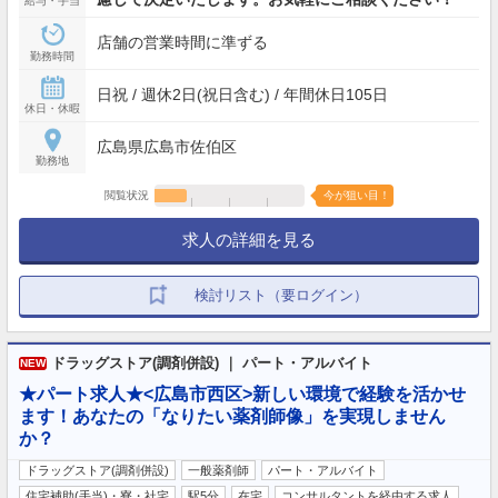
給与・手当
店舗の営業時間に準ずる
勤務時間
日祝 / 週休2日(祝日含む) / 年間休日105日
休日・休暇
広島県広島市佐伯区
勤務地
閲覧状況
今が狙い目！
求人の詳細を見る
検討リスト（要ログイン）
ドラッグストア(調剤併設) ｜ パート・アルバイト
NEW
★パート求人★<広島市西区>新しい環境で経験を活かせ
ます！あなたの「なりたい薬剤師像」を実現しません
か？
ドラッグストア(調剤併設)
一般薬剤師
パート・アルバイト
住宅補助(手当)・寮・社宅
駅5分
在宅
コンサルタントを経由する求人