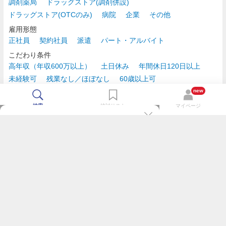
調剤薬局
ドラッグストア(調剤併設)
ドラッグストア(OTCのみ)
病院
企業
その他
雇用形態
正社員
契約社員
派遣
パート・アルバイト
こだわり条件
高年収（年収600万以上）
土日休み
年間休日120日以上
未経験可
残業なし／ほぼなし
60歳以上可
時給2,500円以上
new
検索
検討リスト
マイページ
TOP
m3.comログインで
求人探しがもっと便利に
最近チェックした求人一覧
薬剤師の転職成功ガイド
希望に合う新着求人を通知
コンサルタントに転職相談
人気求人を通知メールで逃さずキャッチ
検討中の求人を保存
利用規約
個人情報の取り扱いについて
求人をキープして、比較・検討できる
応募フォームの入力が簡単に
基本情報の入力省略で即応募完了