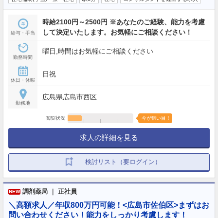
時給2100円～2500円 ※あなたのご経験、能力を考慮
して決定いたします。お気軽にご相談ください！
給与・手当
曜日,時間はお気軽にご相談ください
勤務時間
日祝
休日・休暇
広島県広島市西区
勤務地
閲覧状況
今が狙い目！
求人の詳細を見る
検討リスト（要ログイン）
調剤薬局 ｜ 正社員
NEW
＼高額求人／年収800万円可能！<広島市佐伯区>まずはお
問い合わせください！能力をしっかり考慮します！