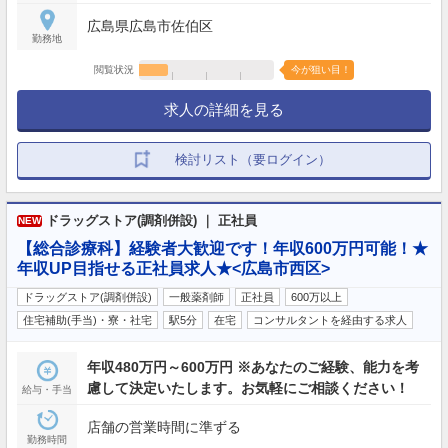
広島県広島市佐伯区
勤務地
閲覧状況
今が狙い目！
求人の詳細を見る
検討リスト（要ログイン）
ドラッグストア(調剤併設) ｜ 正社員
NEW
【総合診療科】経験者大歓迎です！年収600万円可能！★
年収UP目指せる正社員求人★<広島市西区>
ドラッグストア(調剤併設)
一般薬剤師
正社員
600万以上
住宅補助(手当)・寮・社宅
駅5分
在宅
コンサルタントを経由する求人
年収480万円～600万円 ※あなたのご経験、能力を考
慮して決定いたします。お気軽にご相談ください！
給与・手当
店舗の営業時間に準ずる
勤務時間