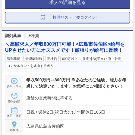
求人の詳細を見る
検討リスト（要ログイン）
調剤薬局 ｜ 正社員
＼高額求人／年収800万円可能！<広島市佐伯区>給与を
UPさせたい方にオススメです！頑張りが給与に反映！
調剤薬局
管理薬剤師
正社員
600万以上
住宅補助(手当)・寮・社宅
コンサルタントを経由する求人
年収500万円～800万円 ※あなたのご経験、能力を考
慮して決定いたします。お気軽にご相談ください！
給与・手当
店舗の営業時間に準ずる
勤務時間
日祝 / 週休2日(祝日含む) / 年間休日105日
休日・休暇
広島県広島市佐伯区
勤務地