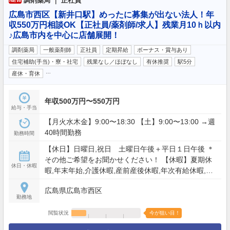
調剤薬局 ｜ 正社員
NEW
広島市西区【新井口駅】めったに募集が出ない法人！年
収550万円相談OK【正社員/薬剤師/求人】残業月10ｈ以内
♪広島市内を中心に店舗展開！
調剤薬局
一般薬剤師
正社員
定期昇給
ボーナス・賞与あり
住宅補助(手当)・寮・社宅
残業なし／ほぼなし
有休推奨
駅5分
…
産休・育休
年収500万円〜550万円
給与・手当
【月火水木金】9:00〜18:30 【土】9:00〜13:00 →週
40時間勤務
勤務時間
【休日】日曜日,祝日 土曜日午後＋平日１日午後 ＊
その他ご希望をお聞かせください！ 【休暇】夏期休
休日・休暇
暇,年末年始,介護休暇,産前産後休暇,年次有給休暇,育
児休暇,慶弔休暇
広島県広島市西区
勤務地
閲覧状況
今が狙い目！