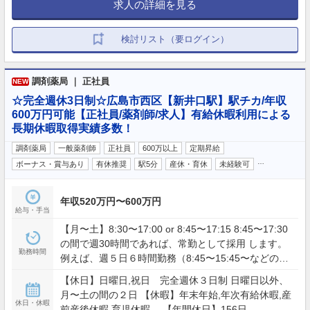
求人の詳細を見る
検討リスト（要ログイン）
調剤薬局 ｜ 正社員
NEW
☆完全週休3日制☆広島市西区【新井口駅】駅チカ/年収
600万円可能【正社員/薬剤師/求人】有給休暇利用による
長期休暇取得実績多数！
調剤薬局
一般薬剤師
正社員
600万以上
定期昇給
…
ボーナス・賞与あり
有休推奨
駅5分
産休・育休
未経験可
年収520万円〜600万円
給与・手当
【月〜土】8:30〜17:00 or 8:45〜17:15 8:45〜17:30
の間で週30時間であれば、常勤として採用 します。
勤務時間
例えば、週５日６時間勤務（8:45〜15:45〜などの勤
務も可）
【休日】日曜日,祝日 完全週休３日制 日曜日以外、
月〜土の間の２日 【休暇】年末年始,年次有給休暇,産
休日・休暇
前産後休暇,育児休暇 【年間休日】156日