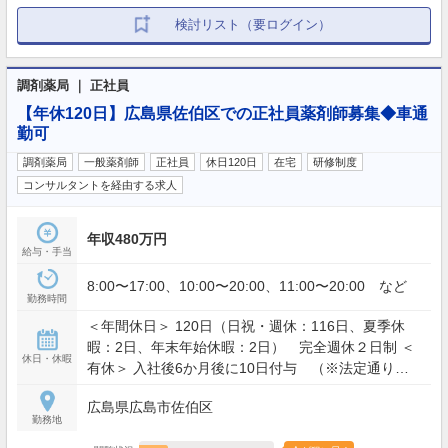
検討リスト（要ログイン）
調剤薬局 ｜ 正社員
【年休120日】広島県佐伯区での正社員薬剤師募集◆車通
勤可
調剤薬局
一般薬剤師
正社員
休日120日
在宅
研修制度
コンサルタントを経由する求人
年収480万円
給与・手当
8:00〜17:00、10:00〜20:00、11:00〜20:00 など
勤務時間
＜年間休日＞ 120日（日祝・週休：116日、夏季休
暇：2日、年末年始休暇：2日） 完全週休２日制 ＜
休日・休暇
有休＞ 入社後6か月後に10日付与 （※法定通りに
付与）
広島県広島市佐伯区
勤務地