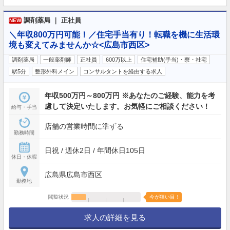
調剤薬局 ｜ 正社員
NEW
＼年収800万円可能！／住宅手当有り！転職を機に生活環
境も変えてみませんか☆<広島市西区>
調剤薬局
一般薬剤師
正社員
600万以上
住宅補助(手当)・寮・社宅
駅5分
整形外科メイン
コンサルタントを経由する求人
年収500万円～800万円 ※あなたのご経験、能力を考
慮して決定いたします。お気軽にご相談ください！
給与・手当
店舗の営業時間に準ずる
勤務時間
日祝 / 週休2日 / 年間休日105日
休日・休暇
広島県広島市西区
勤務地
閲覧状況
今が狙い目！
求人の詳細を見る