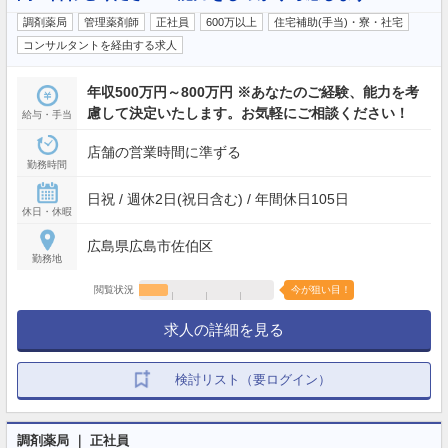
調剤薬局
管理薬剤師
正社員
600万以上
住宅補助(手当)・寮・社宅
コンサルタントを経由する求人
年収500万円～800万円 ※あなたのご経験、能力を考
慮して決定いたします。お気軽にご相談ください！
給与・手当
店舗の営業時間に準ずる
勤務時間
日祝 / 週休2日(祝日含む) / 年間休日105日
休日・休暇
広島県広島市佐伯区
勤務地
閲覧状況
今が狙い目！
求人の詳細を見る
検討リスト（要ログイン）
調剤薬局 ｜ 正社員