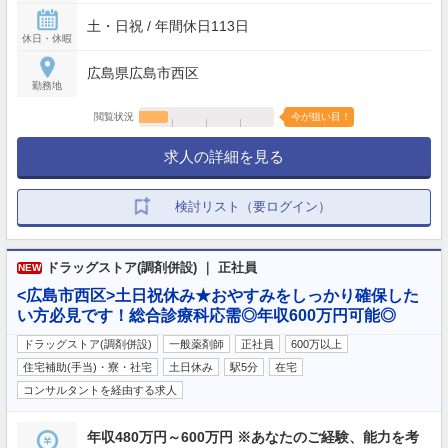
土・日祝 / 年間休日113日
休日・休暇
広島県広島市西区
勤務地
閲覧状況
今が狙い目！
求人の詳細を見る
検討リスト（要ログイン）
ドラッグストア(調剤併設) ｜ 正社員
NEW
<広島市西区>土日祝休み★おやすみをしっかり確保した
い方必見です！総合診療科応需◎年収600万円可能◎
ドラッグストア(調剤併設)
一般薬剤師
正社員
600万以上
住宅補助(手当)・寮・社宅
土日休み
駅5分
在宅
コンサルタントを経由する求人
年収480万円～600万円 ※あなたのご経験、能力を考