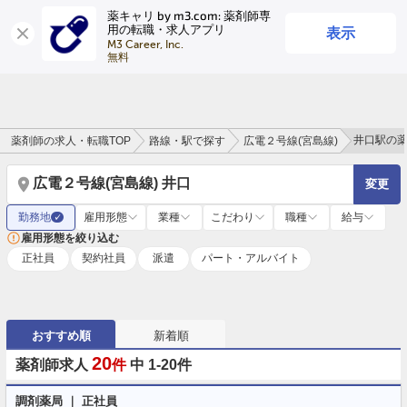
薬キャリ by m3.com: 薬剤師専
表示
用の転職・求人アプリ
ログイン
会員登録
M3 Career, Inc.

無料
井口駅の
薬剤師の求人・転職TOP
路線・駅で探す
広電２号線(宮島線)
広電２号線(宮島線) 井口
変更
勤務地
雇用形態
業種
こだわり
職種
給与
✓
雇用形態を絞り込む
正社員
契約社員
派遣
パート・アルバイト
おすすめ順
新着順
20
薬剤師求人
件
中 1-20件
調剤薬局 ｜ 正社員