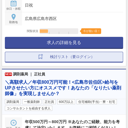
日祝
休日・休暇
広島県広島市西区
勤務地
閲覧状況
今が狙い目！
求人の詳細を見る
検討リスト（要ログイン）
調剤薬局 ｜ 正社員
NEW
＼高額求人／年収800万円可能！<広島市佐伯区>給与を
UPさせたい方にオススメです！あなたの「なりたい薬剤
師像」を実現しませんか？
調剤薬局
一般薬剤師
正社員
600万以上
住宅補助(手当)・寮・社宅
コンサルタントを経由する求人
年収500万円～800万円 ※あなたのご経験、能力を考
慮して決定いたします。お気軽にご相談ください！