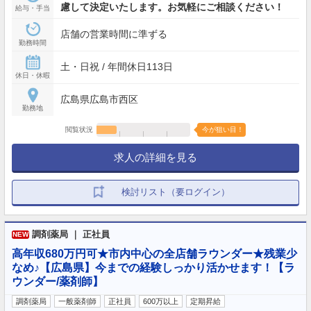
慮して決定いたします。お気軽にご相談ください！
給与・手当
店舗の営業時間に準ずる
勤務時間
土・日祝 / 年間休日113日
休日・休暇
広島県広島市西区
勤務地
閲覧状況
今が狙い目！
求人の詳細を見る
検討リスト（要ログイン）
調剤薬局 ｜ 正社員
NEW
高年収680万円可★市内中心の全店舗ラウンダー★残業少
なめ♪【広島県】今までの経験しっかり活かせます！【ラ
ウンダー/薬剤師】
調剤薬局
一般薬剤師
正社員
600万以上
定期昇給