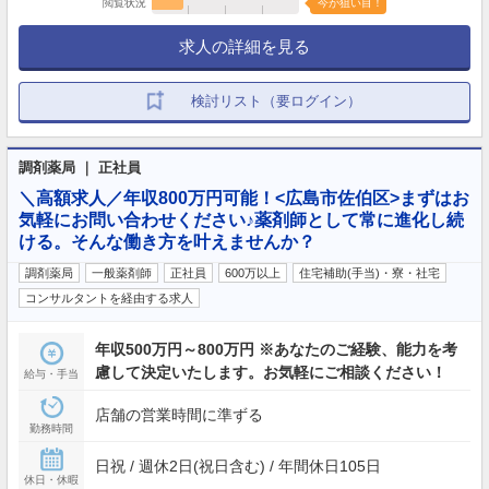
閲覧状況
今が狙い目！
求人の詳細を見る
検討リスト（要ログイン）
調剤薬局 ｜ 正社員
＼高額求人／年収800万円可能！<広島市佐伯区>まずはお
気軽にお問い合わせください♪薬剤師として常に進化し続
ける。そんな働き方を叶えませんか？
調剤薬局
一般薬剤師
正社員
600万以上
住宅補助(手当)・寮・社宅
コンサルタントを経由する求人
年収500万円～800万円 ※あなたのご経験、能力を考
慮して決定いたします。お気軽にご相談ください！
給与・手当
店舗の営業時間に準ずる
勤務時間
日祝 / 週休2日(祝日含む) / 年間休日105日
休日・休暇