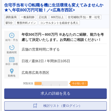
住宅手当有り◎転職を機に生活環境も変えてみませんか
★＼年収800万円可能！／<広島市西区>
調剤薬局
一般薬剤師
正社員
600万以上
住宅補助(手当)・寮・社宅
駅5分
整形外科メイン
コンサルタントを経由する求人
年収500万円～800万円 ※あなたのご経験、能力を考
慮して決定いたします。お気軽にご相談ください！
給与・手当
店舗の営業時間に準ずる
勤務時間
日祝 / 週休2日 / 年間休日105日
休日・休暇
広島県広島市西区
勤務地
閲覧状況
今が狙い目！
求人の詳細を見る
検討リスト（要ログイン）