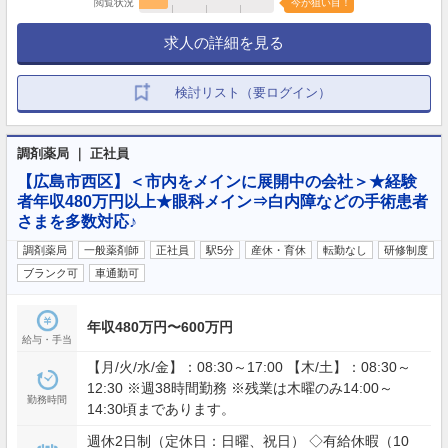
閲覧状況
今が狙い目！
求人の詳細を見る
検討リスト（要ログイン）
調剤薬局 ｜ 正社員
【広島市西区】＜市内をメインに展開中の会社＞★経験
者年収480万円以上★眼科メイン⇒白内障などの手術患者
さまを多数対応♪
調剤薬局
一般薬剤師
正社員
駅5分
産休・育休
転勤なし
研修制度
ブランク可
車通勤可
年収480万円〜600万円
給与・手当
【月/火/水/金】：08:30～17:00 【木/土】：08:30～
12:30 ※週38時間勤務 ※残業は木曜のみ14:00～
勤務時間
14:30頃まであります。
週休2日制（定休日：日曜、祝日） ◇有給休暇（10