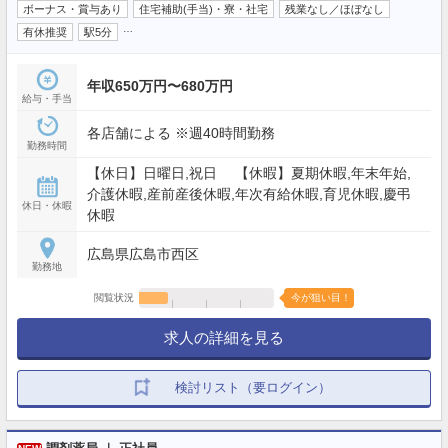
ボーナス・賞与あり
住宅補助(手当)・寮・社宅
残業なし／ほぼなし
…
有休推奨
駅5分
年収650万円〜680万円
給与・手当
各店舗による ※週40時間勤務
勤務時間
【休日】日曜日,祝日 【休暇】夏期休暇,年末年始,
介護休暇,産前産後休暇,年次有給休暇,育児休暇,慶弔
休日・休暇
休暇
広島県広島市西区
勤務地
閲覧状況
今が狙い目！
求人の詳細を見る
検討リスト（要ログイン）