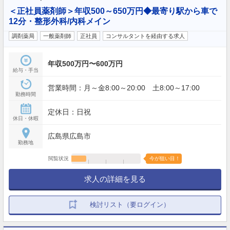
＜正社員薬剤師＞年収500～650万円◆最寄り駅から車で
12分・整形外科/内科メイン
調剤薬局
一般薬剤師
正社員
コンサルタントを経由する求人
年収500万円〜600万円
給与・手当
営業時間：月～金8:00～20:00 土8:00～17:00
勤務時間
定休日：日祝
休日・休暇
広島県広島市
勤務地
閲覧状況
今が狙い目！
求人の詳細を見る
検討リスト（要ログイン）