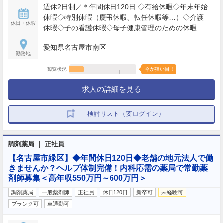
週休2日制／＊年間休日120日 ◇有給休暇◇年末年始
休暇◇特別休暇（慶弔休暇、転任休暇等…）◇介護
休日・休暇
休暇◇子の看護休暇◇母子健康管理のための休暇◇
育児休業制度◇介護休業制度◇その他
愛知県名古屋市南区
勤務地
閲覧状況
今が狙い目！
求人の詳細を見る
検討リスト（要ログイン）
調剤薬局 ｜ 正社員
【名古屋市緑区】◆年間休日120日◆老舗の地元法人で働
きませんか？ヘルプ体制完備！内科応需の薬局で常勤薬
剤師募集＜高年収550万円～600万円＞
調剤薬局
一般薬剤師
正社員
休日120日
新卒可
未経験可
ブランク可
車通勤可