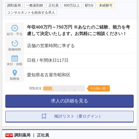
調剤薬局
一般薬剤師
正社員
600万以上
駅5分
未経験可
コンサルタントを経由する求人
年収400万円～750万円 ※あなたのご経験、能力を考
慮して決定いたします。お気軽にご相談ください！
給与・手当
店舗の営業時間に準ずる
勤務時間
日祝 / 年間休日117日
休日・休暇
愛知県名古屋市昭和区
勤務地
閲覧状況
今が狙い目！
求人の詳細を見る
検討リスト（要ログイン）
調剤薬局 ｜ 正社員
NEW