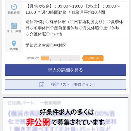
【月/火/水/金】：09:00〜19:00 【木/土】：09:00〜
13:00 ＊週40時間勤務 ＊残業月平均10時間
勤務時間
週休2日制 ◇有給休暇（半日有給制度あり）◇夏季休
日◇冬季休日◇産前産後休暇◇育児休暇◇慶弔休暇
休日・休暇
◇介護休暇◇その他
愛知県名古屋市中村区
勤務地
閲覧状況
今が狙い目！
求人の詳細を見る
検討リスト（要ログイン）