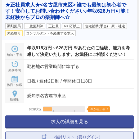
★正社員求人★<名古屋市東区> 誰でも最初は初心者で
す！安心してお問い合わせください♪年収626万円可能！
未経験からプロの薬剤師へ☆
調剤薬局
一般薬剤師
正社員
600万以上
住宅補助(手当)・寮・社宅
未経験可
コンサルタントを経由する求人
年収515万円～626万円 ※あなたのご経験、能力を考
慮して決定いたします。お気軽にご相談ください！
給与・手当
勤務地の営業時間に準ずる
勤務時間
日祝 / 週休2日制 / 年間休日118日
休日・休暇
愛知県名古屋市東区
勤務地
閲覧状況
今が狙い目！
求人の詳細を見る
検討リスト（要ログイン）