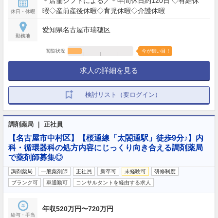
＊店舗シフトによる／＊年間休日約120日 ◇有給休
暇◇産前産後休暇◇育児休暇◇介護休暇
休日・休暇
愛知県名古屋市瑞穂区
勤務地
閲覧状況
今が狙い目！
求人の詳細を見る
検討リスト（要ログイン）
調剤薬局 ｜ 正社員
【名古屋市中村区】【桜通線「太閤通駅」徒歩9分♪】内
科・循環器科の処方内容にじっくり向き合える調剤薬局
で薬剤師募集◎
調剤薬局
一般薬剤師
正社員
新卒可
未経験可
研修制度
ブランク可
車通勤可
コンサルタントを経由する求人
年収520万円〜720万円
給与・手当