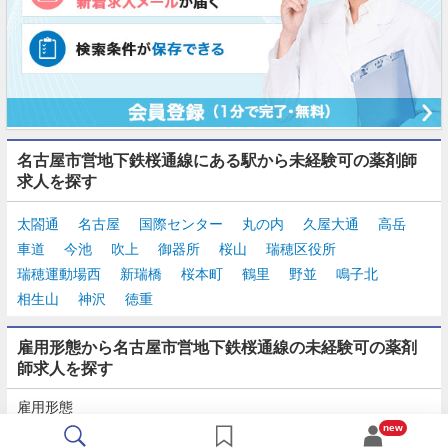
名古屋市営地下鉄桜通線にある駅から未経験可の薬剤師
求人を探す
太閤通
名古屋
国際センター
丸の内
久屋大通
高岳
車道
今池
吹上
御器所
桜山
瑞穂区役所
瑞穂運動場西
新瑞橋
桜本町
鶴里
野並
鳴子北
相生山
神沢
徳重
雇用形態から名古屋市営地下鉄桜通線の未経験可の薬剤
師求人を探す
雇用形態
正社員
契約社員
派遣
パート・アルバイト
new