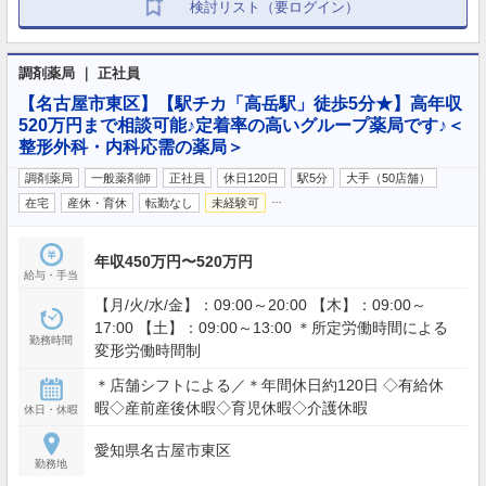
検討リスト（要ログイン）
調剤薬局 ｜ 正社員
【名古屋市東区】【駅チカ「高岳駅」徒歩5分★】高年収
520万円まで相談可能♪定着率の高いグループ薬局です♪＜
整形外科・内科応需の薬局＞
調剤薬局
一般薬剤師
正社員
休日120日
駅5分
大手（50店舗）
…
在宅
産休・育休
転勤なし
未経験可
年収450万円〜520万円
給与・手当
【月/火/水/金】：09:00～20:00 【木】：09:00～
17:00 【土】：09:00～13:00 ＊所定労働時間による
勤務時間
変形労働時間制
＊店舗シフトによる／＊年間休日約120日 ◇有給休
暇◇産前産後休暇◇育児休暇◇介護休暇
休日・休暇
愛知県名古屋市東区
勤務地