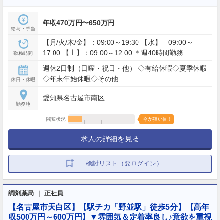
年収470万円〜650万円
給与・手当
【月/火/木/金】：09:00～19:30 【水】：09:00～
17:00 【土】：09:00～12:00 ＊週40時間勤務
勤務時間
週休2日制（日曜・祝日・他） ◇有給休暇◇夏季休暇
◇年末年始休暇◇その他
休日・休暇
愛知県名古屋市南区
勤務地
閲覧状況
今が狙い目！
求人の詳細を見る
検討リスト（要ログイン）
調剤薬局 ｜ 正社員
【名古屋市天白区】【駅チカ「野並駅」徒歩5分】【高年
収500万円～600万円】▼雰囲気＆定着率良し♪意欲を重視