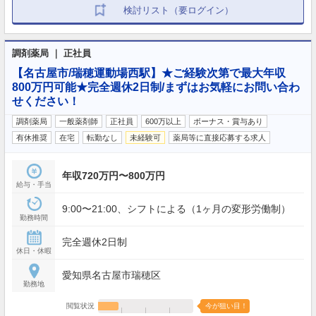
検討リスト（要ログイン）
調剤薬局 ｜ 正社員
【名古屋市/瑞穂運動場西駅】★ご経験次第で最大年収
800万円可能★完全週休2日制/まずはお気軽にお問い合わ
せください！
調剤薬局
一般薬剤師
正社員
600万以上
ボーナス・賞与あり
有休推奨
在宅
転勤なし
未経験可
薬局等に直接応募する求人
年収720万円〜800万円
給与・手当
9:00〜21:00、シフトによる（1ヶ月の変形労働制）
勤務時間
完全週休2日制
休日・休暇
愛知県名古屋市瑞穂区
勤務地
閲覧状況
今が狙い目！