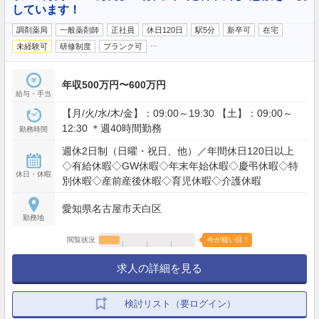
しています！
調剤薬局
一般薬剤師
正社員
休日120日
駅5分
新卒可
在宅
…
未経験可
研修制度
ブランク可
年収500万円〜600万円
給与・手当
【月/火/水/木/金】：09:00～19:30 【土】：09:00～
12:30 ＊週40時間勤務
勤務時間
週休2日制（日曜・祝日、他）／年間休日120日以上
◇有給休暇◇GW休暇◇年末年始休暇◇慶弔休暇◇特
休日・休暇
別休暇◇産前産後休暇◇育児休暇◇介護休暇
愛知県名古屋市天白区
勤務地
閲覧状況
今が狙い目！
求人の詳細を見る
検討リスト（要ログイン）