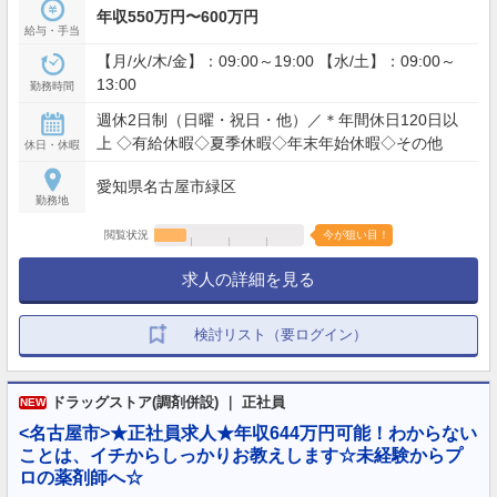
年収550万円〜600万円
給与・手当
【月/火/木/金】：09:00～19:00 【水/土】：09:00～
13:00
勤務時間
週休2日制（日曜・祝日・他）／＊年間休日120日以
上 ◇有給休暇◇夏季休暇◇年末年始休暇◇その他
休日・休暇
愛知県名古屋市緑区
勤務地
閲覧状況
今が狙い目！
求人の詳細を見る
検討リスト（要ログイン）
ドラッグストア(調剤併設) ｜ 正社員
NEW
<名古屋市>★正社員求人★年収644万円可能！わからない
ことは、イチからしっかりお教えします☆未経験からプ
ロの薬剤師へ☆