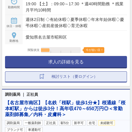
19:00 【土】：09:00～17:30 ＊週40時間勤務 ＊残業
勤務時間
月平均10時間
週休2日制 ◇有給休暇◇夏季休暇◇年末年始休暇◇慶
弔休暇◇産前産後休暇◇育児休暇
休日・休暇
愛知県名古屋市昭和区
勤務地
閲覧状況
今が狙い目！
求人の詳細を見る
検討リスト（要ログイン）
調剤薬局 ｜ 正社員
【名古屋市南区】【名鉄「桜駅」徒歩1分★】桜通線「桜
本町駅」からは徒歩3分！高年収470～650万円◎＜常勤
薬剤師募集／内科・皮膚科＞
調剤薬局
一般薬剤師
正社員
駅5分
新卒可
在宅
未経験可
ブランク可
車通勤可