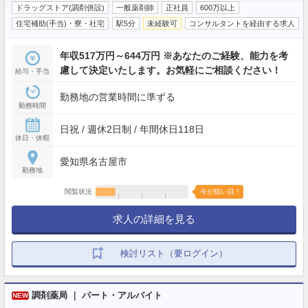
ドラッグストア(調剤併設)
一般薬剤師
正社員
600万以上
住宅補助(手当)・寮・社宅
駅5分
未経験可
コンサルタントを経由する求人
年収517万円～644万円 ※あなたのご経験、能力を考
慮して決定いたします。お気軽にご相談ください！
給与・手当
勤務地の営業時間に準ずる
勤務時間
日祝 / 週休2日制 / 年間休日118日
休日・休暇
愛知県名古屋市
勤務地
閲覧状況
今が狙い目！
求人の詳細を見る
検討リスト（要ログイン）
調剤薬局 ｜ パート・アルバイト
NEW