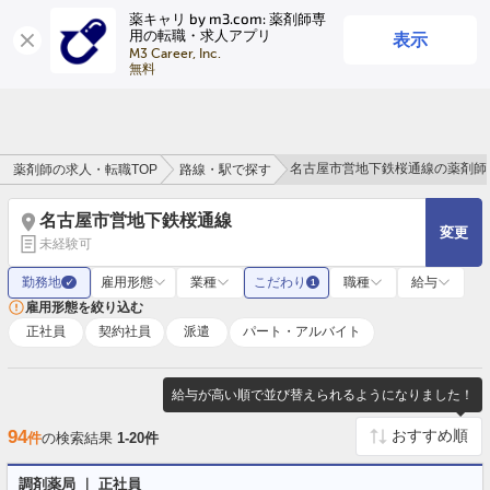
薬キャリ by m3.com: 薬剤師専
表示
用の転職・求人アプリ
ログイン
会員登録
M3 Career, Inc.

無料
名古屋市営地下鉄桜通線の薬剤師
薬剤師の求人・転職TOP
路線・駅で探す
名古屋市営地下鉄桜通線
変更
未経験可
勤務地
雇用形態
業種
こだわり
職種
給与
✓
1
雇用形態を絞り込む
正社員
契約社員
派遣
パート・アルバイト
給与が高い順で並び替えられるようになりました！
94
件
の検索結果
1-20件
調剤薬局 ｜ 正社員