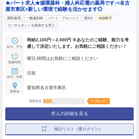
★パート求人★循環器科・婦人科応需の薬局です♪<名古
屋市東区>新しい環境で経験を活かせます◎
調剤薬局
一般薬剤師
パート・アルバイト
駅5分
未経験可
コンサルタントを経由する求人
時給2,100円～2,400円 ※あなたのご経験、能力を考
慮して決定いたします。お気軽にご相談ください！
給与・手当
曜日,時間はお気軽にご相談ください
勤務時間
日祝
休日・休暇
愛知県名古屋市東区
勤務地
閲覧状況
今が狙い目！
求人の詳細を見る
検討リスト（要ログイン）