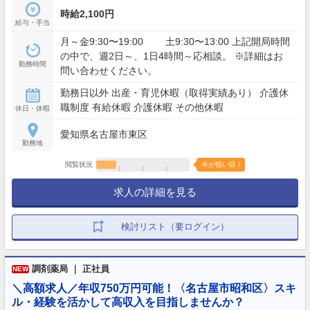
時給2,100円
給与・手当
月～金9:30〜19:00 土9:30〜13:00 上記開局時間
の中で、週2日～、1日4時間～応相談。 ※詳細はお
勤務時間
問い合わせください。
勤務日以外 出産・育児休暇（取得実績あり） 介護休
職制度 有給休暇 介護休暇 その他休暇
休日・休暇
愛知県名古屋市東区
勤務地
閲覧状況
今が狙い目！
求人の詳細を見る
検討リスト（要ログイン）
調剤薬局 ｜ 正社員
NEW
＼高額求人／年収750万円可能！〈名古屋市昭和区〉スキ
ル・経験を活かして高収入を目指しませんか？