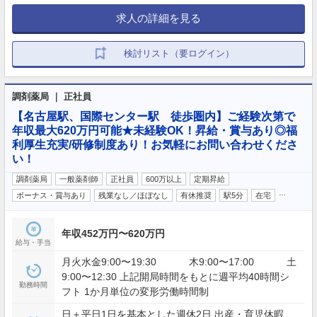
求人の詳細を見る
検討リスト（要ログイン）
調剤薬局 ｜ 正社員
【名古屋駅、国際センター駅 徒歩圏内】ご経験次第で
年収最大620万円可能★未経験OK！昇給・賞与あり◎福
利厚生充実/研修制度あり！お気軽にお問い合わせくださ
い！
調剤薬局
一般薬剤師
正社員
600万以上
定期昇給
…
ボーナス・賞与あり
残業なし／ほぼなし
有休推奨
駅5分
在宅
年収452万円〜620万円
給与・手当
月火水金9:00〜19:30 木9:00〜17:00 土
9:00〜12:30 上記開局時間をもとに週平均40時間シ
勤務時間
フト 1か月単位の変形労働時間制
日＋平日1日を基本とした週休2日 出産・育児休暇