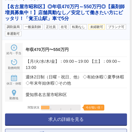
【名古屋市昭和区】◎年収470万円～550万円◎【薬剤師
増員募集中！】店舗異動なし／安定して働きたい方にピ
ッタリ！「覚王山駅」車で5分
調剤薬局
一般薬剤師
正社員
在宅
転勤なし
未経験可
ブランク可
車通勤可
年収470万円〜550万円
給与・手当
【月/火/水/木/金】：09:00～19:00 【土】：09:00～
13:00
勤務時間
週休2日制（日曜・祝日、他） ◇有給休暇◇夏季休暇
◇年末年始休暇◇その他
休日・休暇
愛知県名古屋市昭和区
勤務地
閲覧状況
今が狙い目！
求人の詳細を見る