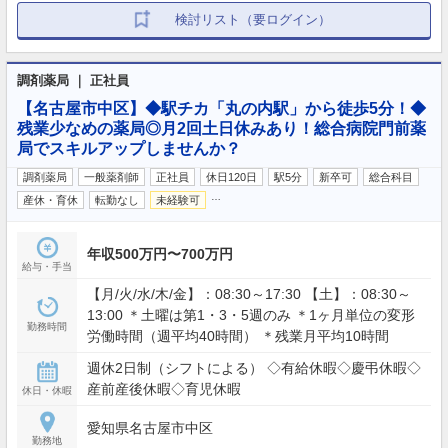
検討リスト（要ログイン）
調剤薬局 ｜ 正社員
【名古屋市中区】◆駅チカ「丸の内駅」から徒歩5分！◆
残業少なめの薬局◎月2回土日休みあり！総合病院門前薬
局でスキルアップしませんか？
調剤薬局
一般薬剤師
正社員
休日120日
駅5分
新卒可
総合科目
…
産休・育休
転勤なし
未経験可
年収500万円〜700万円
給与・手当
【月/火/水/木/金】：08:30～17:30 【土】：08:30～
13:00 ＊土曜は第1・3・5週のみ ＊1ヶ月単位の変形
勤務時間
労働時間（週平均40時間） ＊残業月平均10時間
週休2日制（シフトによる） ◇有給休暇◇慶弔休暇◇
産前産後休暇◇育児休暇
休日・休暇
愛知県名古屋市中区
勤務地