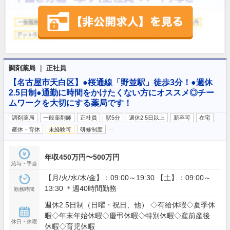
調剤薬局 ｜ 正社員
【名古屋市天白区】●桜通線「野並駅」徒歩3分！●週休
2.5日制●通勤に時間をかけたくない方にオススメ◎チー
ムワークを大切にする薬局です！
調剤薬局
一般薬剤師
正社員
駅5分
週休2.5日以上
新卒可
在宅
…
産休・育休
未経験可
研修制度
年収450万円〜500万円
給与・手当
【月/火/水/木/金】：09:00～19:30 【土】：09:00～
13:30 ＊週40時間勤務
勤務時間
週休2.5日制（日曜・祝日、他） ◇有給休暇◇夏季休
暇◇年末年始休暇◇慶弔休暇◇特別休暇◇産前産後
休日・休暇
休暇◇育児休暇