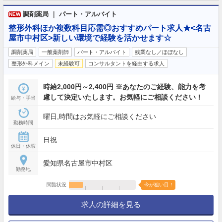
調剤薬局 ｜ パート・アルバイト
NEW
整形外科ほか複数科目応需◎おすすめパート求人★<名古
屋市中村区>新しい環境で経験を活かせます☆
調剤薬局
一般薬剤師
パート・アルバイト
残業なし／ほぼなし
整形外科メイン
未経験可
コンサルタントを経由する求人
時給2,000円～2,400円 ※あなたのご経験、能力を考
慮して決定いたします。お気軽にご相談ください！
給与・手当
曜日,時間はお気軽にご相談ください
勤務時間
日祝
休日・休暇
愛知県名古屋市中村区
勤務地
閲覧状況
今が狙い目！
求人の詳細を見る