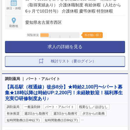
（取得実績あり） 介護休職制度 有給休暇（入社から
休日・休暇
6ヶ月で10日付与） 介護休暇 慶弔休暇 特別休暇
愛知県名古屋市西区
勤務地
閲覧状況
今が狙い目！
求人の詳細を見る
検討リスト（要ログイン）
調剤薬局 ｜ パート・アルバイト
【高岳駅（桜通線）徒歩8分】★時給2,100円〜/パート募
集★18時以降は時給UP:2,200円！未経験歓迎！福利厚生
充実◎研修制度あり♪
調剤薬局
一般薬剤師
パート・アルバイト
残業なし／ほぼなし
有休推奨
週2日から勤務可
週3日から勤務可
夕方からの勤務
…
短時間勤務(1日4h以下)
短時間勤務(1日6h以下)