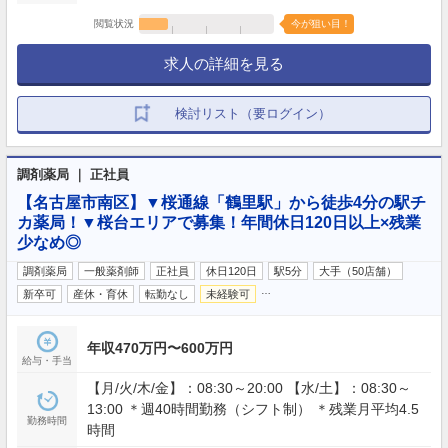
閲覧状況
今が狙い目！
求人の詳細を見る
検討リスト（要ログイン）
調剤薬局 ｜ 正社員
【名古屋市南区】▼桜通線「鶴里駅」から徒歩4分の駅チ
カ薬局！▼桜台エリアで募集！年間休日120日以上×残業
少なめ◎
調剤薬局
一般薬剤師
正社員
休日120日
駅5分
大手（50店舗）
…
新卒可
産休・育休
転勤なし
未経験可
年収470万円〜600万円
給与・手当
【月/火/木/金】：08:30～20:00 【水/土】：08:30～
13:00 ＊週40時間勤務（シフト制） ＊残業月平均4.5
勤務時間
時間