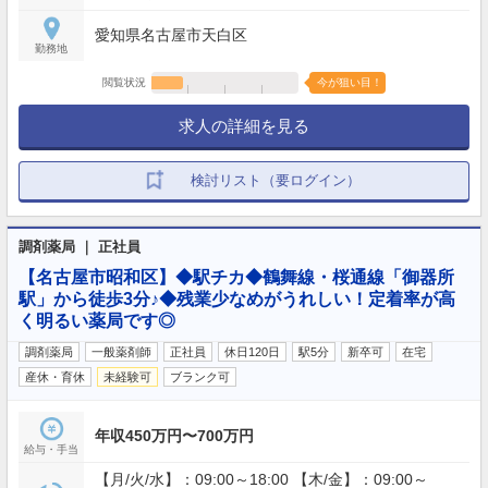
愛知県名古屋市天白区
勤務地
閲覧状況
今が狙い目！
求人の詳細を見る
検討リスト（要ログイン）
調剤薬局 ｜ 正社員
【名古屋市昭和区】◆駅チカ◆鶴舞線・桜通線「御器所
駅」から徒歩3分♪◆残業少なめがうれしい！定着率が高
く明るい薬局です◎
調剤薬局
一般薬剤師
正社員
休日120日
駅5分
新卒可
在宅
産休・育休
未経験可
ブランク可
年収450万円〜700万円
給与・手当
【月/火/水】：09:00～18:00 【木/金】：09:00～