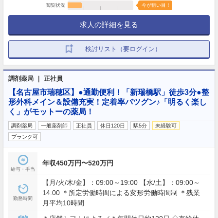
閲覧状況
今が狙い目！
求人の詳細を見る
検討リスト（要ログイン）
調剤薬局 ｜ 正社員
【名古屋市瑞穂区】●通勤便利！「新瑞橋駅」徒歩3分●整
形外科メイン＆設備充実！定着率バツグン♪「明るく楽し
く」がモットーの薬局！
調剤薬局
一般薬剤師
正社員
休日120日
駅5分
未経験可
ブランク可
年収450万円〜520万円
給与・手当
【月/火/木/金】：09:00～19:00 【水/土】：09:00～
14:00 ＊所定労働時間による変形労働時間制 ＊残業
勤務時間
月平均10時間