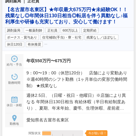
調剤薬局 ｜ 正社員
【名古屋市名東区】★年収最大675万円★未経験OK！！
残業なし◎年間休日130日相当◎転居を伴う異動なし♪福
利厚生や研修も充実しており、安心して働けます！
調剤薬局
一般薬剤師
正社員
600万以上
定期昇給
ボーナス・賞与あり
住宅補助(手当)・寮・社宅
残業なし／ほぼなし
…
休日120日
有休推奨
年収550万円〜675万円
給与・手当
9：00〜19：00（休憩120分） 店舗により変動あり
※週40時間のシフト勤務（1ヶ月単位の変形労働時間
勤務時間
制） ★残業なし
週休2.5日、（日曜・祝日・他曜日）※店舗により異
なる 年間休日130日相当 有給休暇（半日有給制度あ
休日・休暇
り）、夏期、年末年始、慶弔、生理休暇、産前産後
休暇、健康管理休暇、育児休業、介護休業
愛知県名古屋市名東区
勤務地
閲覧状況
今が狙い目！