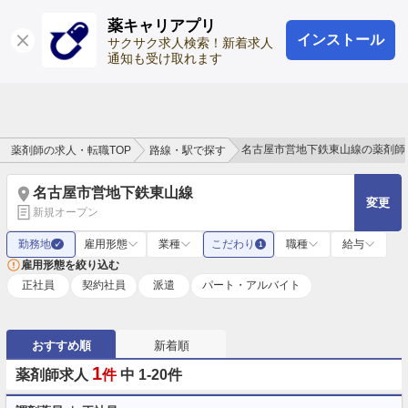
薬キャリアプリ
インストール
ログイン
会員登録
サクサク求人検索！新着求人
通知も受け取れます
名古屋市営地下鉄東山線の薬剤師
薬剤師の求人・転職TOP
路線・駅で探す
名古屋市営地下鉄東山線
変更
新規オープン
勤務地
雇用形態
業種
こだわり
職種
給与
✓
1
雇用形態を絞り込む
正社員
契約社員
派遣
パート・アルバイト
おすすめ順
新着順
1
薬剤師求人
件
中 1-20件