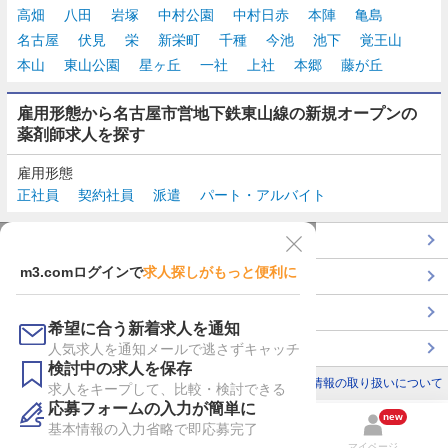
高畑
八田
岩塚
中村公園
中村日赤
本陣
亀島
名古屋
伏見
栄
新栄町
千種
今池
池下
覚王山
本山
東山公園
星ヶ丘
一社
上社
本郷
藤が丘
雇用形態から名古屋市営地下鉄東山線の新規オープンの
薬剤師求人を探す
雇用形態
正社員
契約社員
派遣
パート・アルバイト
TOP
m3.comログインで
求人探しがもっと便利に
最近チェックした求人一覧
薬剤師の転職成功ガイド
希望に合う新着求人を通知
コンサルタントに転職相談
人気求人を通知メールで逃さずキャッチ
検討中の求人を保存
利用規約
個人情報の取り扱いについて
求人をキープして、比較・検討できる
応募フォームの入力が簡単に
new
基本情報の入力省略で即応募完了
検索
検討リスト
マイページ