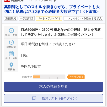
調剤薬局 ｜ パート・アルバイト
NEW
薬剤師としてのスキルを磨きながら、プライベートも大
切に！勤務は17:30まで☆経験者大歓迎です！<下田市>
調剤薬局
一般薬剤師
パート・アルバイト
コンサルタントを経由する求人
時給2000円～2500円 ※あなたのご経験、能力を考慮
して決定いたします。お気軽にご相談ください！
給与・手当
曜日,時間はお気軽にご相談ください
勤務時間
日祝
休日・休暇
静岡県下田市
勤務地
閲覧状況
今が狙い目！
求人の詳細を見る
検討リスト（要ログイン）