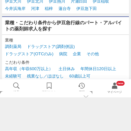
伊豆大川
伊豆北川
伊豆熱川
片瀬白田
伊豆稲取
今井浜海岸
河津
稲梓
蓮台寺
伊豆急下田
業種・こだわり条件から伊豆急行線のパート・アルバイ
トの薬剤師求人を探す
業種
調剤薬局
ドラッグストア(調剤併設)
ドラッグストア(OTCのみ)
病院
企業
その他
こだわり条件
高年収（年収600万以上）
土日休み
年間休日120日以上
未経験可
残業なし／ほぼなし
60歳以上可
時給2,500円以上
new
検索
検討リスト
履歴
マイページ
TOP
m3.comログインで
求人探しがもっと便利に
最近チェックした求人一覧
薬剤師の転職成功ガイド
希望に合う新着求人を通知
コンサルタントに転職相談
人気求人を通知メールで逃さずキャッチ