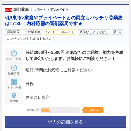
調剤薬局 ｜ パート・アルバイト
NEW
<伊東市>家庭やプライベートとの両立もバッチリ◎勤務
は17:30！内科応需の調剤薬局です★
調剤薬局
一般薬剤師
パート・アルバイト
残業なし／ほぼなし
駅5分
コンサルタントを経由する求人
時給2000円～2500円 ※あなたのご経験、能力を考慮
して決定いたします。お気軽にご相談ください！
給与・手当
曜日,時間はお気軽にご相談ください
勤務時間
日祝
休日・休暇
静岡県伊東市
勤務地
閲覧状況
今が狙い目！
求人の詳細を見る