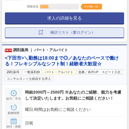
閲覧状況
今が狙い目！
求人の詳細を見る
検討リスト（要ログイン）
調剤薬局 ｜ パート・アルバイト
NEW
<下田市>＼勤務は18:00まで◎／あなたのペースで働け
る！フレキシブルなシフト制！経験者大歓迎☆
調剤薬局
一般薬剤師
パート・アルバイト
急募／条件UP・スピード入社
コンサルタントを経由する求人
時給2000円～2500円 ※あなたのご経験、能力を考慮
して決定いたします。お気軽にご相談ください！
給与・手当
曜日,時間はお気軽にご相談ください
勤務時間
日祝
休日・休暇