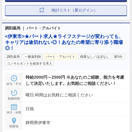
検討リスト（要ログイン）
調剤薬局 ｜ パート・アルバイト
<伊東市>★パート求人★ライフステージが変わっても、
キャリアは途切れない◎！あなたの希望に寄り添う職場
◎！
調剤薬局
一般薬剤師
パート・アルバイト
残業なし／ほぼなし
駅5分
コンサルタントを経由する求人
時給2000円～2500円 ※あなたのご経験、能力を考慮
して決定いたします。お気軽にご相談ください！
給与・手当
曜日,時間はお気軽にご相談ください
勤務時間
日祝
休日・休暇
静岡県伊東市
勤務地