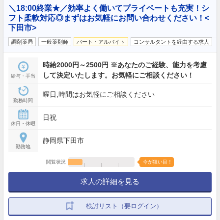
＼18:00終業★／効率よく働いてプライベートも充実！シ
フト柔軟対応◎まずはお気軽にお問い合わせください！<
下田市>
調剤薬局
一般薬剤師
パート・アルバイト
コンサルタントを経由する求人
時給2000円～2500円 ※あなたのご経験、能力を考慮
して決定いたします。お気軽にご相談ください！
給与・手当
曜日,時間はお気軽にご相談ください
勤務時間
日祝
休日・休暇
静岡県下田市
勤務地
閲覧状況
今が狙い目！
求人の詳細を見る
検討リスト（要ログイン）