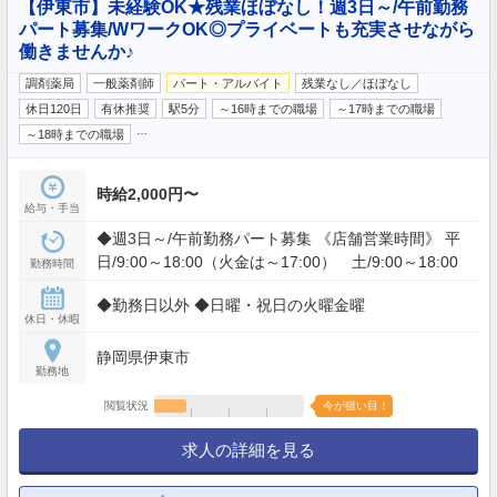
【伊東市】未経験OK★残業ほぼなし！週3日～/午前勤務
パート募集/WワークOK◎プライベートも充実させながら
働きませんか♪
調剤薬局
一般薬剤師
パート・アルバイト
残業なし／ほぼなし
休日120日
有休推奨
駅5分
～16時までの職場
～17時までの職場
…
～18時までの職場
時給2,000円〜
給与・手当
◆週3日～/午前勤務パート募集 《店舗営業時間》 平
日/9:00～18:00（火金は～17:00） 土/9:00～18:00
勤務時間
◆勤務日以外 ◆日曜・祝日の火曜金曜
休日・休暇
静岡県伊東市
勤務地
閲覧状況
今が狙い目！
求人の詳細を見る