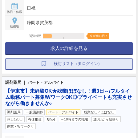
日祝
休日・休暇
静岡県賀茂郡
勤務地
閲覧状況
今が狙い目！
求人の詳細を見る
検討リスト（要ログイン）
調剤薬局 ｜ パート・アルバイト
【伊東市】未経験OK★残業ほぼなし！週3日～/フルタイ
ム勤務パート募集/WワークOK◎プライベートも充実させ
ながら働きませんか♪
調剤薬局
一般薬剤師
パート・アルバイト
残業なし／ほぼなし
休日120日
有休推奨
駅5分
～18時までの職場
週3日から勤務可
…
副業・Wワーク可