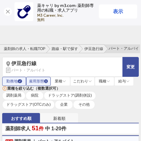
薬キャリ by m3.com: 薬剤師専
表示
用の転職・求人アプリ
ログイン
会員登録
M3 Career, Inc.

無料
パート・アルバイ
薬剤師の求人・転職TOP
路線・駅で探す
伊豆急行線
伊豆急行線
変更
パート・アルバイト
勤務地
雇用形態
業種
こだわり
職種
給与
✓
1
業種を絞り込む（複数選択可）
調剤薬局
病院
ドラッグストア(調剤併設)
ドラッグストア(OTCのみ)
企業
その他
おすすめ順
新着順
51
薬剤師求人
件
中 1-20件