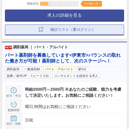
閲覧状況
今が狙い目！
求人の詳細を見る
検討リスト（要ログイン）
調剤薬局 ｜ パート・アルバイト
NEW
パート薬剤師を募集しています<伊東市>バランスの取れ
た働き方が可能！薬剤師として、次のステージへ！
調剤薬局
一般薬剤師
パート・アルバイト
駅5分
急募／条件UP・スピード入社
コンサルタントを経由する求人
時給2000円～2500円 ※あなたのご経験、能力を考慮
して決定いたします。お気軽にご相談ください！
給与・手当
曜日,時間はお気軽にご相談ください
勤務時間
日祝
休日・休暇