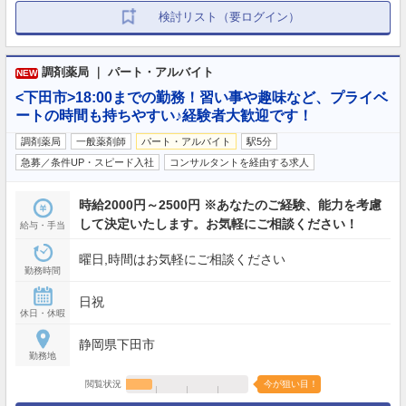
検討リスト（要ログイン）
調剤薬局 ｜ パート・アルバイト
NEW
<下田市>18:00までの勤務！習い事や趣味など、プライベ
ートの時間も持ちやすい♪経験者大歓迎です！
調剤薬局
一般薬剤師
パート・アルバイト
駅5分
急募／条件UP・スピード入社
コンサルタントを経由する求人
時給2000円～2500円 ※あなたのご経験、能力を考慮
して決定いたします。お気軽にご相談ください！
給与・手当
曜日,時間はお気軽にご相談ください
勤務時間
日祝
休日・休暇
静岡県下田市
勤務地
閲覧状況
今が狙い目！