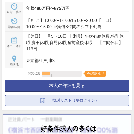
年収480万円〜675万円
給与・手当
【月-金】10:00〜14:00/15:00〜20:00【土日】
10:00〜15:00 ※実働8時間のシフト勤務
勤務時間
【休日】 月9〜10日 【休暇】年次有給休暇,特別休
暇,慶弔休暇,育児休暇,産前産後休暇 【年間休日】
休日・休暇
113日
東京都江戸川区
勤務地
閲覧状況
今が狙い目！
求人の詳細を見る
検討リスト（要ログイン）