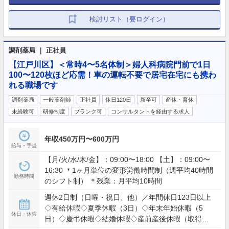
検討リスト（要ログイン）
調剤薬局 ｜ 正社員
【江戸川区】＜常時4〜5名体制＞婦人科病院門前で1日
100〜120枚ほど応需！車の運転不要で居宅在宅にも携わ
れる職場です
調剤薬局
一般薬剤師
正社員
休日120日
新卒可
産休・育休
未経験可
研修制度
ブランク可
コンサルタントを経由する求人
年収450万円〜600万円
給与・手当
【月/火/水/木/金】：09:00〜18:00 【土】：09:00〜
16:30 ＊1ヶ月単位の変形労働時間制（週平均40時間
勤務時間
のシフト制） ＊残業：月平均10時間
週休2日制（日曜・祝日、他）／年間休日123日以上
◇有給休暇◇夏季休暇（3日）◇年末年始休暇（5
休日・休暇
日）◇慶弔休暇◇結婚休暇◇産前産後休暇（取得率