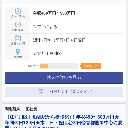
年収480万円〜530万円
給与・手当
シフトによる
勤務時間
週休2日制（平日1日＋日曜日）
休日・休暇
東京都江戸川区
勤務地
閲覧状況
今が狙い目！
求人の詳細を見る
検討リスト（要ログイン）
調剤薬局 ｜ 正社員
【江戸川区】船堀駅から徒歩6分！年収450〜600万円★
年間休日120日★木・日・祝は定休日◎首都圏を中心に展