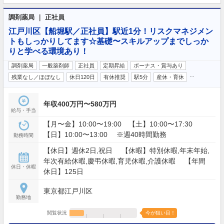
調剤薬局 ｜ 正社員
江戸川区【船堀駅／正社員】駅近1分！リスクマネジメン
トもしっかりしてます☆基礎〜スキルアップまでしっか
りと学べる環境あり！
調剤薬局
一般薬剤師
正社員
定期昇給
ボーナス・賞与あり
…
残業なし／ほぼなし
休日120日
有休推奨
駅5分
産休・育休
年収400万円〜580万円
給与・手当
【月〜金】10:00〜19:00 【土】10:00〜17:30
【日】10:00〜13:00 ※週40時間勤務
勤務時間
【休日】週休2日,祝日 【休暇】特別休暇,年末年始,
年次有給休暇,慶弔休暇,育児休暇,介護休暇 【年間
休日・休暇
休日】125日
東京都江戸川区
勤務地
閲覧状況
今が狙い目！