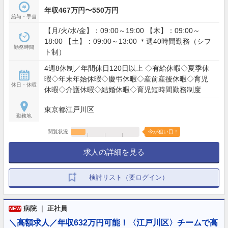
年収467万円〜550万円
給与・手当
【月/火/水/金】：09:00～19:00 【木】：09:00～
18:00 【土】：09:00～13:00 ＊週40時間勤務（シフ
勤務時間
ト制）
4週8休制／年間休日120日以上 ◇有給休暇◇夏季休
暇◇年末年始休暇◇慶弔休暇◇産前産後休暇◇育児
休日・休暇
休暇◇介護休暇◇結婚休暇◇育児短時間勤務制度
東京都江戸川区
勤務地
閲覧状況
今が狙い目！
求人の詳細を見る
検討リスト（要ログイン）
病院 ｜ 正社員
NEW
＼高額求人／年収632万円可能！〈江戸川区〉チームで高