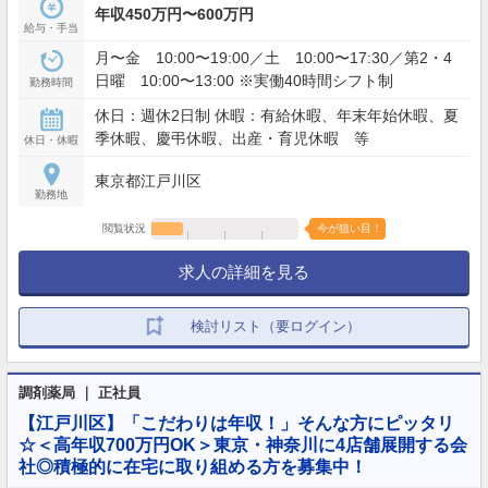
年収450万円〜600万円
給与・手当
月〜金 10:00〜19:00／土 10:00〜17:30／第2・4
日曜 10:00〜13:00 ※実働40時間シフト制
勤務時間
休日：週休2日制 休暇：有給休暇、年末年始休暇、夏
季休暇、慶弔休暇、出産・育児休暇 等
休日・休暇
東京都江戸川区
勤務地
閲覧状況
今が狙い目！
求人の詳細を見る
検討リスト（要ログイン）
調剤薬局 ｜ 正社員
【江戸川区】「こだわりは年収！」そんな方にピッタリ
☆＜高年収700万円OK＞東京・神奈川に4店舗展開する会
社◎積極的に在宅に取り組める方を募集中！