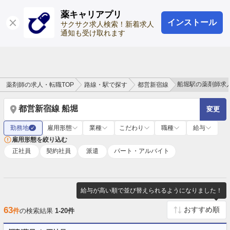
薬キャリアプリ
インストール
ログイン
会員登録
サクサク求人検索！新着求人
通知も受け取れます
船堀駅の薬剤師求
薬剤師の求人・転職TOP
路線・駅で探す
都営新宿線
都営新宿線 船堀
変更
勤務地
雇用形態
業種
こだわり
職種
給与
✓
雇用形態を絞り込む
正社員
契約社員
派遣
パート・アルバイト
給与が高い順で並び替えられるようになりました！
63
件
の検索結果
1-20件