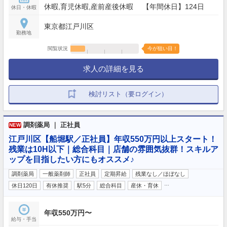
休暇,育児休暇,産前産後休暇 【年間休日】124日
休日・休暇
東京都江戸川区
勤務地
閲覧状況
今が狙い目！
求人の詳細を見る
検討リスト（要ログイン）
調剤薬局 ｜ 正社員
NEW
江戸川区【船堀駅／正社員】年収550万円以上スタート！
残業は10H以下｜総合科目｜店舗の雰囲気抜群！スキルア
ップを目指したい方にもオススメ♪
調剤薬局
一般薬剤師
正社員
定期昇給
残業なし／ほぼなし
…
休日120日
有休推奨
駅5分
総合科目
産休・育休
年収550万円〜
給与・手当