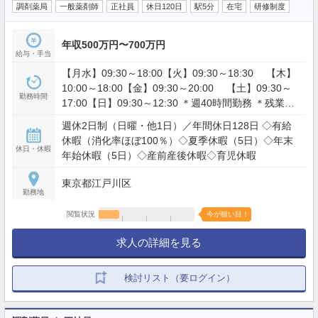
調剤薬局
一般薬剤師
正社員
休日120日
駅5分
在宅
研修制度
年収500万円〜700万円
給与・手当
【月水】09:30～18:00【火】09:30～18:30 【木】
10:00～18:00【金】09:30～20:00 【土】09:30～
勤務時間
17:00【日】09:30～12:30 ＊週40時間勤務 ＊残業：
月平均8時間 ＊金曜シフトは隔週勤務 ＊日曜出勤は
週休2日制（日曜・他1日）／年間休日128日 ◇有給
担当者がいるため、固定休み
休暇（消化率ほぼ100％）◇夏季休暇（5日）◇年末
休日・休暇
年始休暇（5日）◇産前産後休暇◇育児休暇
東京都江戸川区
勤務地
閲覧状況
今が狙い目！
求人の詳細を見る
検討リスト（要ログイン）