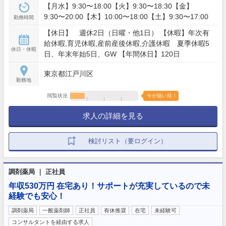
【月水】9:30〜18:00【火】9:30〜18:30【金】
9:30〜20:00【木】10:00〜18:00【土】9:30〜17:00
勤務時間
【休日】 週休2日（日曜・他1日） 【休暇】年次有
給休暇,育児休暇,産前産後休暇,介護休暇 夏季休暇5
休日・休暇
日、年末年始5日、GW 【年間休日】120日
東京都江戸川区
勤務地
閲覧状況
今が狙い目！
求人の詳細を見る
検討リスト（要ログイン）
調剤薬局 ｜ 正社員
年収530万円 在宅あり！サポートが充実しているので未
経験でも安心！
調剤薬局
一般薬剤師
正社員
有休推奨
在宅
未経験可
コンサルタントを経由する求人