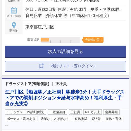
9:00〜17:00 ＊1日8時間のシフト制勤務
勤務時間
休日：週休2日制 休暇：有給休暇、夏季・冬季休暇、
育児休業、介護休業 等（年間休日120日程度）
休日・休暇
東京都江戸川区
勤務地
閲覧状況
今が狙い目！
求人の詳細を見る
検討リスト（要ログイン）
ドラッグストア(調剤併設) ｜ 正社員
江戸川区【船堀駅／正社員】駅徒歩3分！大手ドラッグス
トアでの調剤ポジション★給与水準高め！福利厚生・手
当が充実◎
ドラッグストア(調剤併設)
一般薬剤師
正社員
600万以上
定期昇給
ボーナス・賞与あり
残業なし／ほぼなし
有休推奨
駅5分
産休・育休
…