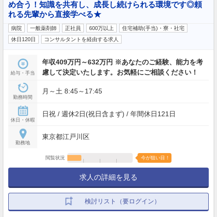
め合う！知識を共有し、成長し続けられる環境です◎頼
れる先輩から直接学べる★
病院
一般薬剤師
正社員
600万以上
住宅補助(手当)・寮・社宅
休日120日
コンサルタントを経由する求人
年収409万円～632万円 ※あなたのご経験、能力を考
慮して決定いたします。お気軽にご相談ください！
給与・手当
月～土 8:45～17:45
勤務時間
日祝 / 週休2日(祝日含まず) / 年間休日121日
休日・休暇
東京都江戸川区
勤務地
閲覧状況
今が狙い目！
求人の詳細を見る
検討リスト（要ログイン）