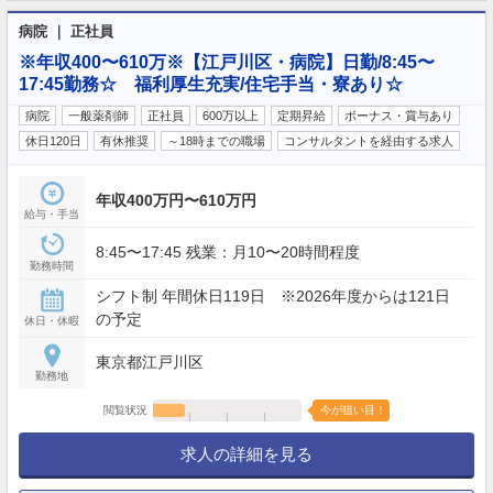
病院 ｜ 正社員
※年収400〜610万※【江戸川区・病院】日勤/8:45〜
17:45勤務☆ 福利厚生充実/住宅手当・寮あり☆
病院
一般薬剤師
正社員
600万以上
定期昇給
ボーナス・賞与あり
休日120日
有休推奨
～18時までの職場
コンサルタントを経由する求人
年収400万円〜610万円
給与・手当
8:45〜17:45 残業：月10〜20時間程度
勤務時間
シフト制 年間休日119日 ※2026年度からは121日
の予定
休日・休暇
東京都江戸川区
勤務地
閲覧状況
今が狙い目！
求人の詳細を見る