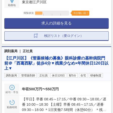
東京都江戸川区
勤務地
閲覧状況
今が狙い目！
求人の詳細を見る
検討リスト（要ログイン）
調剤薬局 ｜ 正社員
【江戸川区】《管薬候補の募集》眼科診療の基幹病院門
前＠「西葛西駅」徒歩4分▼残業少なめ×年間休日120日以
上▼
調剤薬局
管理薬剤師
正社員
休日120日
駅5分
在宅
研修制度
年収500万円〜550万円
給与・手当
【平日】早番 08:45～17:15／中番 09:30～18:00／遅
番 10:00～18:30 【土曜】早番 08:45～17:15／遅番
勤務時間
09:30～18:00 ＊1日実働7.5時間（休憩60分） ＊残