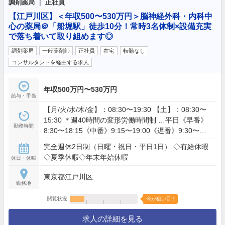
調剤薬局 ｜ 正社員
【江戸川区】＜年収500〜530万円＞脳神経外科・内科中
心の薬局＠「船堀駅」徒歩10分！常時3名体制×設備充実
で落ち着いて取り組めます◎
調剤薬局
一般薬剤師
正社員
在宅
転勤なし
コンサルタントを経由する求人
年収500万円〜530万円
給与・手当
【月/火/水/木/金】：08:30〜19:30 【土】：08:30〜
15:30 ＊週40時間の変形労働時間制 …平日《早番》
勤務時間
8:30〜18:15《中番》9:15〜19:00《遅番》9:30〜
19:00 …土曜《早番》8:30〜13:30《中番》9:30〜
完全週休2日制（日曜・祝日・平日1日） ◇有給休暇
15:15《遅番》10:00〜15:45 ＊遅番は週1〜2回程度
◇夏季休暇◇年末年始休暇
休日・休暇
東京都江戸川区
勤務地
閲覧状況
今が狙い目！
求人の詳細を見る