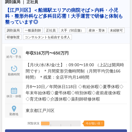
調剤薬局 ｜ 正社員
【江戸川区】＜船堀駅エリアの病院そば＞内科・小児
科・整形外科など多科目応需！大手運営で研修と体制も
整っています◎
調剤薬局
一般薬剤師
正社員
大手（50店舗）
産休・育休
未経験可
研修制度
コンサルタントを経由する求人
年収516万円〜650万円
給与・手当
【月/火/水/木/金/土】：09:00〜18:00 （上記は開局時
間です） ＊月間変形労働時間制（月間平均労働166
勤務時間
時間） ＊残業：全店平均月14時間
月8〜10日／年間休日118日 ◇有給休暇◇夏季休暇◇
年末年始休暇◇慶弔休暇◇特別休暇◇産前産後休暇
休日・休暇
◇育児休暇◇介護休暇◇薬剤師研修休暇
東京都江戸川区
勤務地
閲覧状況
今が狙い目！