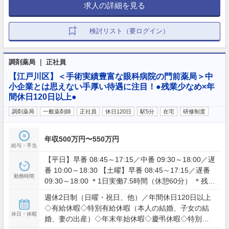
求人の詳細を見る
検討リスト（要ログイン）
調剤薬局 ｜ 正社員
【江戸川区】＜手術実績豊富な眼科病院の門前薬局＞中
小企業とは思えない手厚い待遇に注目！●残業少なめ×年
間休日120日以上●
調剤薬局
一般薬剤師
正社員
休日120日
駅5分
在宅
研修制度
年収500万円〜550万円
給与・手当
【平日】早番 08:45～17:15／中番 09:30～18:00／遅
番 10:00～18:30 【土曜】早番 08:45～17:15／遅番
勤務時間
09:30～18:00 ＊1日実働7.5時間（休憩60分） ＊残
業：月平均10時間未満
週休2日制（日曜・祝日、他）／年間休日120日以上
◇有給休暇◇特別有給休暇（本人の結婚、子女の結
休日・休暇
婚、妻の出産）◇年末年始休暇◇慶弔休暇◇特別休