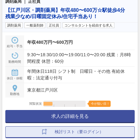
調剤薬局 ｜ 正社員
【江戸川区・調剤薬局】年収480〜600万☆駅徒歩4分
残業少なめ/日曜固定休み/住宅手当あり！
調剤薬局
一般薬剤師
正社員
コンサルタントを経由する求人
年収480万円〜600万円
給与・手当
9:30〜18:30/10:00〜19:00/11:0〜20:00 残業：月8時
間程度 休憩：60分
勤務時間
年間休日118日 シフト制 日曜日・その他 有給休
暇：法定通り付与
休日・休暇
東京都江戸川区
勤務地
閲覧状況
今が狙い目！
求人の詳細を見る
検討リスト（要ログイン）