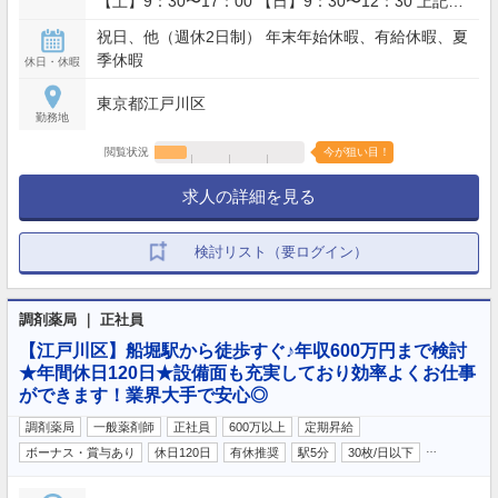
【土】9：30〜17：00 【日】9：30〜12：30 上記営
業時間のうち、シフト制 ※週40時間勤務
祝日、他（週休2日制） 年末年始休暇、有給休暇、夏
季休暇
休日・休暇
東京都江戸川区
勤務地
閲覧状況
今が狙い目！
求人の詳細を見る
検討リスト（要ログイン）
調剤薬局 ｜ 正社員
【江戸川区】船堀駅から徒歩すぐ♪年収600万円まで検討
★年間休日120日★設備面も充実しており効率よくお仕事
ができます！業界大手で安心◎
調剤薬局
一般薬剤師
正社員
600万以上
定期昇給
…
ボーナス・賞与あり
休日120日
有休推奨
駅5分
30枚/日以下