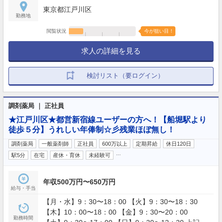
暇◇産前産後休暇◇育児休暇◇介護休暇◇リフレッ
東京都江戸川区
シュ休暇
勤務地
閲覧状況
今が狙い目！
求人の詳細を見る
検討リスト（要ログイン）
調剤薬局 ｜ 正社員
★江戸川区★都営新宿線ユーザーの方へ！【船堀駅より
徒歩５分】うれしい年俸制☆彡残業ほぼ無し！
調剤薬局
一般薬剤師
正社員
600万以上
定期昇給
休日120日
…
駅5分
在宅
産休・育休
未経験可
年収500万円〜650万円
給与・手当
【月・水】9：30〜18：00 【火】9：30〜18：30
【木】10：00〜18：00 【金】9：30〜20：00
勤務時間