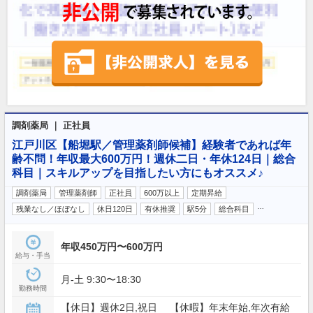
調剤薬局 ｜ 正社員
江戸川区【船堀駅／管理薬剤師候補】経験者であれば年
齢不問！年収最大600万円！週休二日・年休124日｜総合
科目｜スキルアップを目指したい方にもオススメ♪
調剤薬局
管理薬剤師
正社員
600万以上
定期昇給
…
残業なし／ほぼなし
休日120日
有休推奨
駅5分
総合科目
年収450万円〜600万円
給与・手当
月‐土 9:30〜18:30
勤務時間
【休日】週休2日,祝日 【休暇】年末年始,年次有給