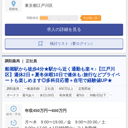
100％）◇育児休暇（子が満2歳まで延長申請可能）
東京都江戸川区
◇妻の出産休暇◇生理休暇◇介護休暇◇看護休暇
勤務地
閲覧状況
今が狙い目！
求人の詳細を見る
検討リスト（要ログイン）
調剤薬局 ｜ 正社員
船堀駅から徒歩4分★駅から近く通勤も楽々♪【江戸川
区】週休2日＋夏冬休暇10日で連休も♪旅行などプライベ
ートも楽しめます◎多科目応需＋在宅で経験値UP★
調剤薬局
一般薬剤師
正社員
600万以上
定期昇給
…
ボーナス・賞与あり
休日120日
有休推奨
駅5分
30枚/日以下
年収450万円〜600万円
給与・手当
月〜木 9:00〜19:00／金 9:00〜20:00／土