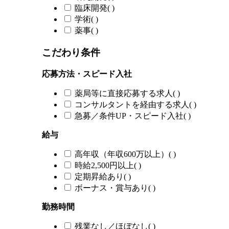
臨床開発
(
)
学術
(
)
薬事
(
)
こだわり条件
応募方法・スピード入社
薬局等に直接応募する求人
(
)
コンサルタントを経由する求人
(
)
急募／条件UP・スピード入社
(
)
給与
高年収（年収600万以上）
(
)
時給2,500円以上
(
)
定期昇給あり
(
)
ボーナス・賞与あり
(
)
勤務時間
残業なし／ほぼなし
(
)