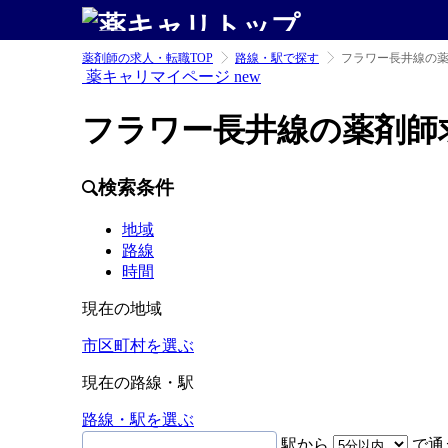
薬剤師の求人・転職TOP
路線・駅で探す
フラワー長井線の
薬キャリマイページ
new
フラワー長井線の薬剤師
検索条件
地域
路線
時間
現在の地域
市区町村を選ぶ
現在の路線・駅
路線・駅を選ぶ
駅から
で通