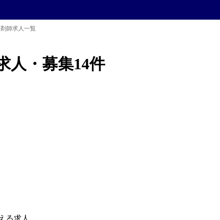
薬剤師求人一覧
求人・募集
14
件
える求人