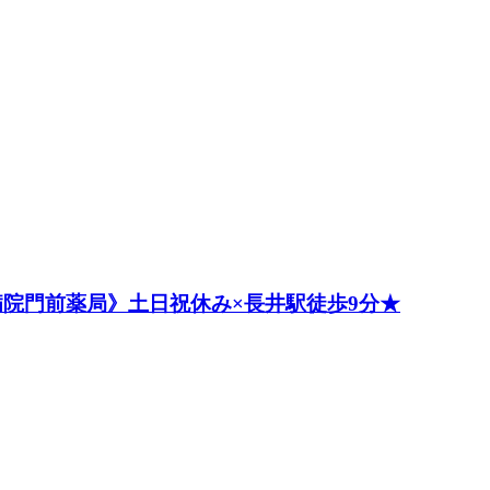
院門前薬局》土日祝休み×長井駅徒歩9分★