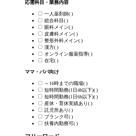
応需科目・業務内容
一人薬剤師
(
)
総合科目
(
)
眼科メイン
(
)
皮膚科メイン
(
)
整形外科メイン
(
)
漢方
(
)
オンライン服薬指導
(
)
在宅
(
)
ママ・パパ向け
～16時までの職場
(
)
短時間勤務(1日4h以下)
(
)
短時間勤務(1日6h以下)
(
)
産休・育休実績あり
(
)
託児所あり
(
)
ブランク可
(
)
扶養内勤務可
(
)