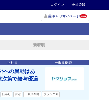
ログイン
会員登録
薬キャリマイページ
new
新着順
正社員
一般薬剤師
外への異動はあ
験次第で給与優遇
新卒可
在宅
一般薬剤師
ブランク可