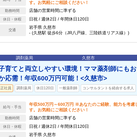
す。お気軽にご相談ください！
店舗の営業時間に準ずる
勤務時間
日祝 / 週休2日 / 年間休日120日
休日・休暇
岩手県 久慈市
交通
- (久慈駅 徒歩6分（JR八戸線、三陸鉄道リアス線）)
調剤薬局
久慈市
子育てと両立しやすい環境！ママ薬剤師にもお
か応需！年収600万円可能！<久慈市>
正社員
調剤薬局
休日120日
一般薬剤師
コンサルタントを経由する求人
年収500万円～600万円 ※あなたのご経験、能力を考
給与・手当
す。お気軽にご相談ください！
店舗の営業時間に準ずる
勤務時間
日祝 / 週休2日 / 年間休日120日
休日・休暇
岩手県 久慈市