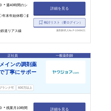
:00 ＊週40時間のシ
詳細を見る
◇年末年始休暇◇慶
検討リスト（要ログイン）
陸鉄道リアス線
薬剤師求人No.P-1048421
正社員
一般薬剤師
科メインの調剤薬
で丁寧にサポー
ブランク可
600万以上
:00 ＊残業月10時間
詳細を見る