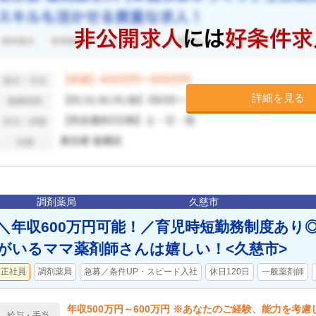
詳細を見る
調剤薬局
久慈市
＼年収600万円可能！／育児時短勤務制度あり
がいるママ薬剤師さんは嬉しい！<久慈市>
正社員
調剤薬局
急募／条件UP・スピード入社
休日120日
一般薬剤師
年収500万円～600万円 ※あなたのご経験、能力を考
給与・手当