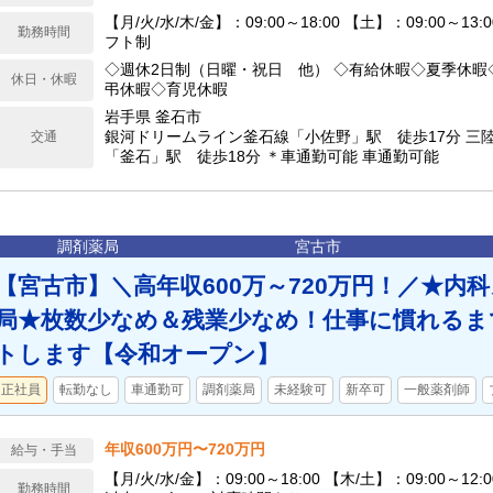
【月/火/水/木/金】：09:00～18:00 【土】：09:00～13
勤務時間
フト制
◇週休2日制（日曜・祝日 他） ◇有給休暇◇夏季休暇
休日・休暇
弔休暇◇育児休暇
岩手県 釜石市
銀河ドリームライン釜石線「小佐野」駅 徒歩17分 三
交通
「釜石」駅 徒歩18分 ＊車通勤可能 車通勤可能
調剤薬局
宮古市
【宮古市】＼高年収600万～720万円！／★内
局★枚数少なめ＆残業少なめ！仕事に慣れるま
トします【令和オープン】
正社員
転勤なし
車通勤可
調剤薬局
未経験可
新卒可
一般薬剤師
年収600万円〜720万円
給与・手当
【月/火/水/金】：09:00～18:00 【木/土】：09:00～12
勤務時間