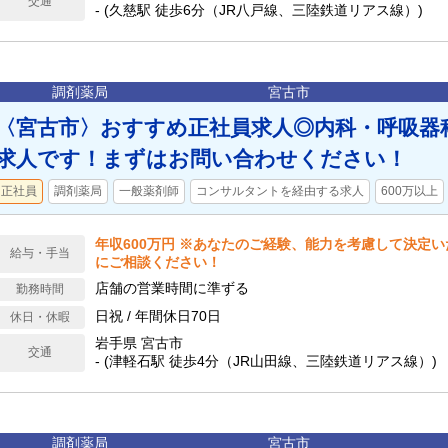
交通
- (久慈駅 徒歩6分（JR八戸線、三陸鉄道リアス線）)
調剤薬局
宮古市
〈宮古市〉おすすめ正社員求人◎内科・呼吸器
求人です！まずはお問い合わせください！
正社員
調剤薬局
一般薬剤師
コンサルタントを経由する求人
600万以上
年収600万円 ※あなたのご経験、能力を考慮して決定
給与・手当
にご相談ください！
店舗の営業時間に準ずる
勤務時間
日祝 / 年間休日70日
休日・休暇
岩手県 宮古市
交通
- (津軽石駅 徒歩4分（JR山田線、三陸鉄道リアス線）)
調剤薬局
宮古市