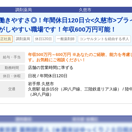
調剤薬局
久慈市
働きやすさ◎！年間休日120日☆<久慈市>プ
がしやすい職場です！年収600万円可能！
正社員
調剤薬局
休日120日
一般薬剤師
コンサルタントを経由する求人
年収500万円～600万円 ※あなたのご経験、能力を考
給与・手当
す。お気軽にご相談ください！
店舗の営業時間に準ずる
勤務時間
日祝 / 年間休日120日
休日・休暇
岩手県 久慈市
久慈駅 徒歩15分（JR八戸線、三陸鉄道リアス線） / 陸
交通
（JR八戸線）