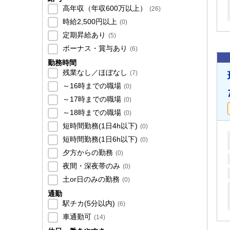
高年収（年収600万以上）
(
26
)
時給2,500円以上
(
0
)
定期昇給あり
(
5
)
ボーナス・賞与あり
(
6
)
勤務時間
残業なし／ほぼなし
(
7
)
～16時までの職場
(
0
)
～17時までの職場
(
0
)
～18時までの職場
(
0
)
短時間勤務(1日4h以下)
(
0
)
短時間勤務(1日6h以下)
(
0
)
夕方からの勤務
(
0
)
夜間・深夜帯のみ
(
0
)
土or日のみの勤務
(
0
)
通勤
駅チカ(5分以内)
(
6
)
車通勤可
(
14
)