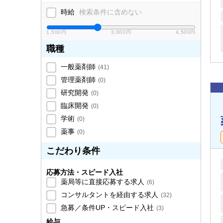
時給
検索条件に含めない
1,500円
3,000円
4,500円
職種
一般薬剤師
(
41
)
管理薬剤師
(
0
)
研究開発
(
0
)
臨床開発
(
0
)
学術
(
0
)
薬事
(
0
)
こだわり条件
応募方法・スピード入社
薬局等に直接応募する求人
(
6
)
コンサルタントを経由する求人
(
32
)
急募／条件UP・スピード入社
(
3
)
給与