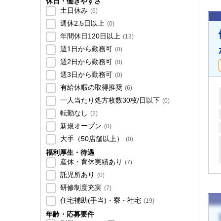
休日・働きやすさ
土日休み
(
6
)
週休2.5日以上
(
0
)
年間休日120日以上
(
13
)
週1日から勤務可
(
0
)
週2日から勤務可
(
0
)
週3日から勤務可
(
0
)
有給休暇の取得推奨
(
6
)
一人当たり処方枚数30枚/日以下
(
0
)
転勤なし
(
2
)
新規オープン
(
0
)
大手（50店舗以上）
(
0
)
福利厚生・待遇
産休・育休実績あり
(
7
)
託児所あり
(
0
)
研修制度充実
(
7
)
住宅補助(手当)・寮・社宅
(
19
)
年齢・応募要件