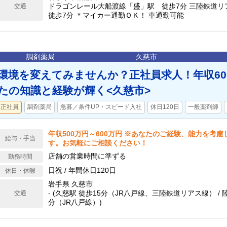
ドラゴンレール大船渡線「盛」駅 徒歩7分 三陸鉄道
交通
徒歩7分 ＊マイカー通勤ＯＫ！ 車通勤可能
調剤薬局
久慈市
環境を変えてみませんか？正社員求人！年収60
たの知識と経験が輝く<久慈市>
正社員
調剤薬局
急募／条件UP・スピード入社
休日120日
一般薬剤師
年収500万円～600万円 ※あなたのご経験、能力を考
給与・手当
す。お気軽にご相談ください！
店舗の営業時間に準ずる
勤務時間
日祝 / 年間休日120日
休日・休暇
岩手県 久慈市
- (久慈駅 徒歩15分（JR八戸線、三陸鉄道リアス線） / 
交通
分（JR八戸線）)