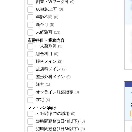
副業・Wワーク可
(
0
)
60歳以上可
(
0
)
年齢不問
(
0
)
新卒可
(
5
)
未経験可
(
13
)
応需科目・業務内容
一人薬剤師
(
3
)
総合科目
(
0
)
眼科メイン
(
2
)
皮膚科メイン
(
2
)
整形外科メイン
(
0
)
漢方
(
1
)
オンライン服薬指導
(
0
)
在宅
(
4
)
ママ・パパ向け
～16時までの職場
(
0
)
短時間勤務(1日4h以下)
(
0
)
短時間勤務(1日6h以下)
(
0
)