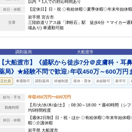
以内 ＊1人での対応時間あり
【定休日】日・祝 ◇有給休暇◇夏季休暇◇年末年始休暇
休日・休暇
岩手県 宮古市
三陸鉄道リアス線「津軽石」駅 徒歩6分 ＊マイカー通
交通
場あり) 車通勤可能
調剤薬局
大船渡市
【大船渡市】《盛駅から徒歩7分＠皮膚科・耳
薬局》★経験不問で歓迎♪年収450万～600万円
正社員
車通勤可
調剤薬局
研修制度
産休・育休
未経験可
新卒可
年収450万円〜600万円
給与・手当
【月/火/水/木/金/土】：08:30～18:00 ＊週40時間（
勤務時間
均5時間程度
【週休2日制】日・祝・ほか ◇有給休暇◇年末年始休暇
休日・休暇
暇◇介護休暇
岩手県 大船渡市