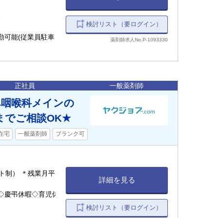
検討リスト（要ログイン）
勤可能(従業員駐車
薬剤師求人No.P-1093330
正社員
一般薬剤師
鼻咽喉科メインの
までご相談OK★
在宅
一般薬剤師
ブランク可
シフト制） ＊残業月平
詳細を見る
◇慶弔休暇◇育児休
検討リスト（要ログイン）