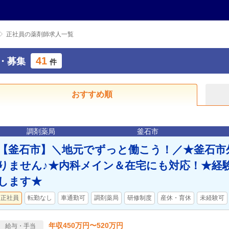
正社員の薬剤師求人一覧
41
・募集
件
おすすめ順
調剤薬局
釜石市
【釜石市】＼地元でずっと働こう！／★釜石市
りません♪★内科メイン＆在宅にも対応！★経
します★
正社員
転勤なし
車通勤可
調剤薬局
研修制度
産休・育休
未経験可
年収450万円〜520万円
給与・手当