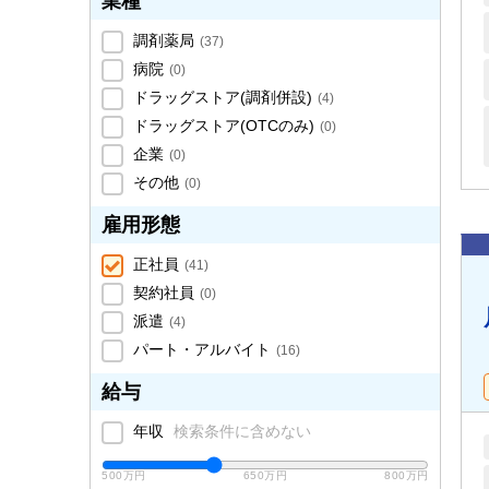
業種
調剤薬局
(
37
)
病院
(
0
)
ドラッグストア(調剤併設)
(
4
)
ドラッグストア(OTCのみ)
(
0
)
企業
(
0
)
その他
(
0
)
雇用形態
正社員
(
41
)
契約社員
(
0
)
派遣
(
4
)
パート・アルバイト
(
16
)
給与
年収
検索条件に含めない
500万円
650万円
800万円