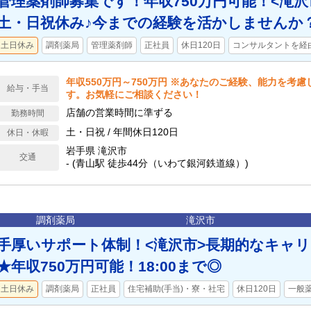
管理薬剤師募集です！年収750万円可能！<滝沢
土・日祝休み♪今までの経験を活かしませんか
土日休み
調剤薬局
管理薬剤師
正社員
休日120日
コンサルタントを経
年収550万円～750万円 ※あなたのご経験、能力を考
給与・手当
す。お気軽にご相談ください！
店舗の営業時間に準ずる
勤務時間
土・日祝 / 年間休日120日
休日・休暇
岩手県 滝沢市
交通
- (青山駅 徒歩44分（いわて銀河鉄道線）)
調剤薬局
滝沢市
手厚いサポート体制！<滝沢市>長期的なキャ
★年収750万円可能！18:00まで◎
土日休み
調剤薬局
正社員
住宅補助(手当)・寮・社宅
休日120日
一般