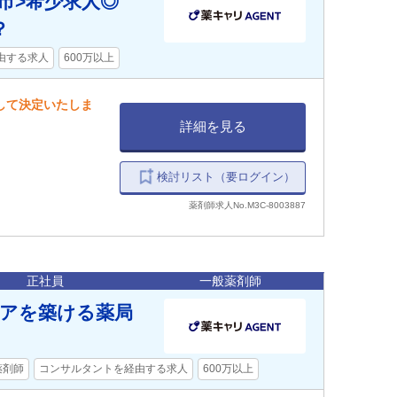
市>希少求人◎
？
由する求人
600万以上
慮して決定いたしま
詳細を見る
検討リスト（要ログイン）
薬剤師求人No.M3C-8003887
正社員
一般薬剤師
リアを築ける薬局
薬剤師
コンサルタントを経由する求人
600万以上