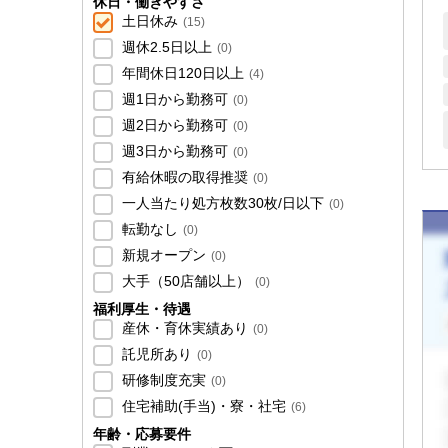
休日・働きやすさ
土日休み
(
15
)
週休2.5日以上
(
0
)
年間休日120日以上
(
4
)
週1日から勤務可
(
0
)
週2日から勤務可
(
0
)
週3日から勤務可
(
0
)
有給休暇の取得推奨
(
0
)
一人当たり処方枚数30枚/日以下
(
0
)
転勤なし
(
0
)
新規オープン
(
0
)
大手（50店舗以上）
(
0
)
福利厚生・待遇
産休・育休実績あり
(
0
)
託児所あり
(
0
)
研修制度充実
(
0
)
住宅補助(手当)・寮・社宅
(
6
)
年齢・応募要件