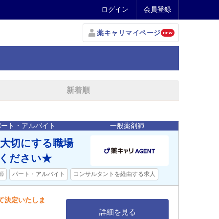
ログイン
会員登録
薬キャリマイページ
new
新着順
パート・アルバイト
一般薬剤師
を大切にする職場
談ください★
師
パート・アルバイト
コンサルタントを経由する求人
して決定いたしま
詳細を見る