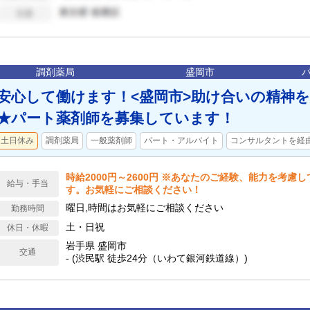
調剤薬局
盛岡市
安心して働けます！<盛岡市>助け合いの精神
★パート薬剤師を募集しています！
土日休み
調剤薬局
一般薬剤師
パート・アルバイト
コンサルタントを経
時給2000円～2600円 ※あなたのご経験、能力を考慮
給与・手当
す。お気軽にご相談ください！
曜日,時間はお気軽にご相談ください
勤務時間
土・日祝
休日・休暇
岩手県 盛岡市
交通
- (渋民駅 徒歩24分（いわて銀河鉄道線）)