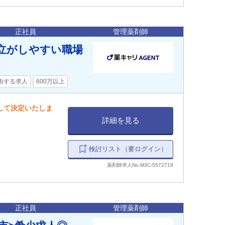
正社員
管理薬剤師
両立がしやすい職場
由する求人
600万以上
慮して決定いたしま
詳細を見る
検討リスト（要ログイン）
薬剤師求人No.M3C-5572719
正社員
管理薬剤師