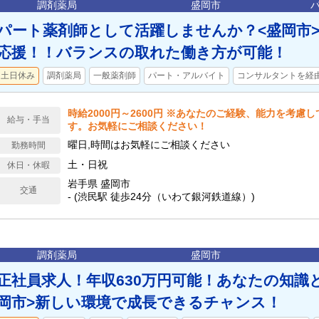
調剤薬局
盛岡市
パート薬剤師として活躍しませんか？<盛岡市
応援！！バランスの取れた働き方が可能！
土日休み
調剤薬局
一般薬剤師
パート・アルバイト
コンサルタントを経
時給2000円～2600円 ※あなたのご経験、能力を考慮
給与・手当
す。お気軽にご相談ください！
曜日,時間はお気軽にご相談ください
勤務時間
土・日祝
休日・休暇
岩手県 盛岡市
交通
- (渋民駅 徒歩24分（いわて銀河鉄道線）)
調剤薬局
盛岡市
正社員求人！年収630万円可能！あなたの知識
岡市>新しい環境で成長できるチャンス！