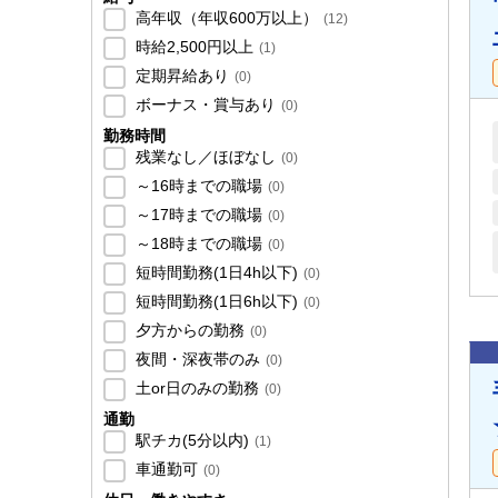
高年収（年収600万以上）
(
12
)
時給2,500円以上
(
1
)
定期昇給あり
(
0
)
ボーナス・賞与あり
(
0
)
勤務時間
残業なし／ほぼなし
(
0
)
～16時までの職場
(
0
)
～17時までの職場
(
0
)
～18時までの職場
(
0
)
短時間勤務(1日4h以下)
(
0
)
短時間勤務(1日6h以下)
(
0
)
夕方からの勤務
(
0
)
夜間・深夜帯のみ
(
0
)
土or日のみの勤務
(
0
)
通勤
駅チカ(5分以内)
(
1
)
車通勤可
(
0
)