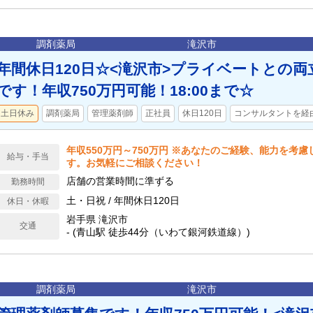
調剤薬局
滝沢市
年間休日120日☆<滝沢市>プライベートとの
です！年収750万円可能！18:00まで☆
土日休み
調剤薬局
管理薬剤師
正社員
休日120日
コンサルタントを経
年収550万円～750万円 ※あなたのご経験、能力を考
給与・手当
す。お気軽にご相談ください！
店舗の営業時間に準ずる
勤務時間
土・日祝 / 年間休日120日
休日・休暇
岩手県 滝沢市
交通
- (青山駅 徒歩44分（いわて銀河鉄道線）)
調剤薬局
滝沢市