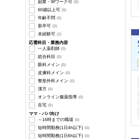
副業・Wワーク可
(
0
)
60歳以上可
(
0
)
年齢不問
(
0
)
新卒可
(
0
)
未経験可
(
2
)
応需科目・業務内容
一人薬剤師
(
0
)
総合科目
(
0
)
眼科メイン
(
0
)
皮膚科メイン
(
0
)
整形外科メイン
(
0
)
漢方
(
0
)
オンライン服薬指導
(
0
)
在宅
(
0
)
ママ・パパ向け
～16時までの職場
(
0
)
短時間勤務(1日4h以下)
(
0
)
短時間勤務(1日6h以下)
(
0
)