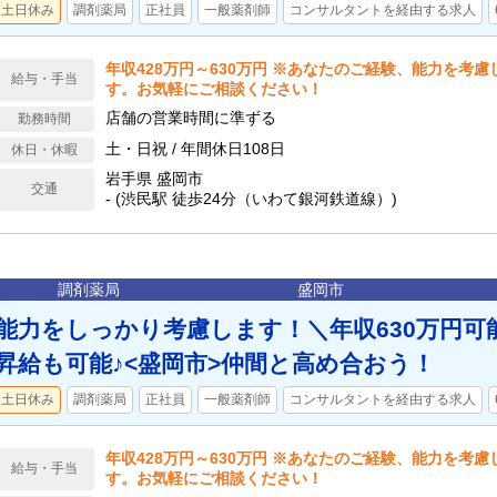
土日休み
調剤薬局
正社員
一般薬剤師
コンサルタントを経由する求人
年収428万円～630万円 ※あなたのご経験、能力を考
給与・手当
す。お気軽にご相談ください！
店舗の営業時間に準ずる
勤務時間
土・日祝 / 年間休日108日
休日・休暇
岩手県 盛岡市
交通
- (渋民駅 徒歩24分（いわて銀河鉄道線）)
調剤薬局
盛岡市
能力をしっかり考慮します！＼年収630万円可
昇給も可能♪<盛岡市>仲間と高め合おう！
土日休み
調剤薬局
正社員
一般薬剤師
コンサルタントを経由する求人
年収428万円～630万円 ※あなたのご経験、能力を考
給与・手当
す。お気軽にご相談ください！