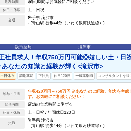
曜日,時間はお気軽にご相談ください
勤務時間
土・日祝
休日・休暇
岩手県 滝沢市
交通
- (青山駅 徒歩44分（いわて銀河鉄道線）)
調剤薬局
滝沢市
正社員求人！年収750万円可能◎嬉しい土・日
♪あなたの知識と経験が輝く<滝沢市>
土日休み
調剤薬局
正社員
休日120日
一般薬剤師
コンサルタントを経
年収420万円～750万円 ※あなたのご経験、能力を考
給与・手当
す。お気軽にご相談ください！
店舗の営業時間に準ずる
勤務時間
土・日祝 / 年間休日120日
休日・休暇
岩手県 滝沢市
交通
- (青山駅 徒歩44分（いわて銀河鉄道線）)