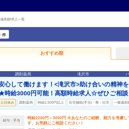
の薬剤師求人一覧
5
件
おすすめ順
調剤薬局
滝沢市
安心して働けます！<滝沢市>助け合いの精神
★時給3000円可能！高額時給求人☆ぜひご相
土日休み
調剤薬局
時給2,500円以上
住宅補助(手当)・寮・社宅
一般薬剤
時給2200円～3000円 ※あなたのご経験、能力を考慮
給与・手当
す。お気軽にご相談ください！